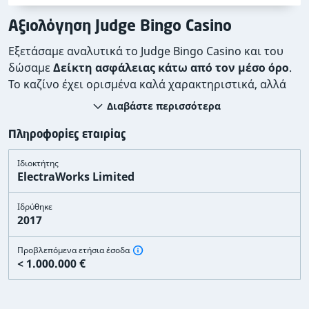
Αξιολόγηση Judge Bingo Casino
Εξετάσαμε αναλυτικά το Judge Bingo Casino και του
δώσαμε
Δείκτη ασφάλειας κάτω από τον μέσο όρο
.
Το καζίνο έχει ορισμένα καλά χαρακτηριστικά, αλλά
έχει επίσης πολλά αρνητικά χαρακτηριστικά εξαιτίας
Διαβάστε περισσότερα
των οποίων είναι καλύτερο να επιλέξετε ένα άλλο
καζίνο. Στην αξιολόγησή μας, λάβαμε υπόψη μας τα
Πληροφορίες εταιρίας
παράπονα των παικτών του καζίνο, τα εκτιμώμενα
Ιδιοκτήτης
έσοδα, την άδεια, τη γνησιότητα των παιχνιδιών, την
ElectraWorks Limited
ποιότητα της εξυπηρέτησης πελατών, το πόσο δίκαιοι
είναι οι όροι και οι προϋποθέσεις, τα όρια ανάληψης
Ιδρύθηκε
και κέρδους, καθώς και άλλους παράγοντες. Διαβάστε
2017
την πλήρη αξιολόγησή μας παρακάτω, για να μάθετε
περισσότερα σχετικά με αυτό το καζίνο.
Προβλεπόμενα ετήσια έσοδα
< 1.000.000 €
Σύμφωνα με τις έρευνες και τους υπολογισμούς μας,
το Judge Bingo Casino είναι ένα
μικρότερο online