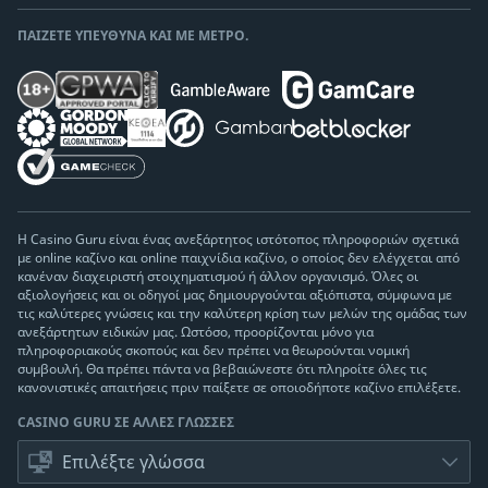
ΠΑΊΖΕΤΕ ΥΠΕΎΘΥΝΑ ΚΑΙ ΜΕ ΜΈΤΡΟ.
Η Casino Guru είναι ένας ανεξάρτητος ιστότοπος πληροφοριών σχετικά
με online καζίνο και online παιχνίδια καζίνο, ο οποίος δεν ελέγχεται από
κανέναν διαχειριστή στοιχηματισμού ή άλλον οργανισμό. Όλες οι
αξιολογήσεις και οι οδηγοί μας δημιουργούνται αξιόπιστα, σύμφωνα με
τις καλύτερες γνώσεις και την καλύτερη κρίση των μελών της ομάδας των
ανεξάρτητων ειδικών μας. Ωστόσο, προορίζονται μόνο για
πληροφοριακούς σκοπούς και δεν πρέπει να θεωρούνται νομική
συμβουλή. Θα πρέπει πάντα να βεβαιώνεστε ότι πληροίτε όλες τις
κανονιστικές απαιτήσεις πριν παίξετε σε οποιοδήποτε καζίνο επιλέξετε.
CASINO GURU ΣΕ ΆΛΛΕΣ ΓΛΏΣΣΕΣ
Επιλέξτε γλώσσα