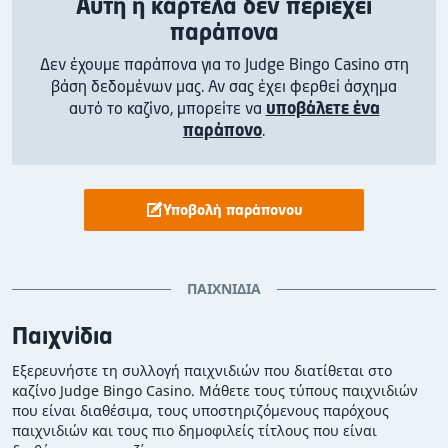
Αυτή η καρτέλα δεν περιέχει
παράπονα
Δεν έχουμε παράπονα για το Judge Bingo Casino στη
βάση δεδομένων μας. Αν σας έχει φερθεί άσχημα
αυτό το καζίνο, μπορείτε να
υποβάλετε ένα
παράπονο
.
Υποβολή παράπονου
ΠΑΙΧΝΊΔΙΑ
Παιχνίδια
Εξερευνήστε τη συλλογή παιχνιδιών που διατίθεται στο
καζίνο Judge Bingo Casino. Μάθετε τους τύπους παιχνιδιών
που είναι διαθέσιμα, τους υποστηριζόμενους παρόχους
παιχνιδιών και τους πιο δημοφιλείς τίτλους που είναι