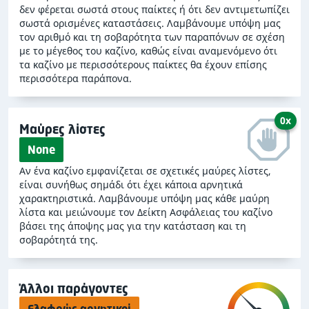
δεν φέρεται σωστά στους παίκτες ή ότι δεν αντιμετωπίζει
σωστά ορισμένες καταστάσεις. Λαμβάνουμε υπόψη μας
τον αριθμό και τη σοβαρότητα των παραπόνων σε σχέση
με το μέγεθος του καζίνο, καθώς είναι αναμενόμενο ότι
τα καζίνο με περισσότερους παίκτες θα έχουν επίσης
περισσότερα παράπονα.
0x
Μαύρες λίστες
None
Αν ένα καζίνο εμφανίζεται σε σχετικές μαύρες λίστες,
είναι συνήθως σημάδι ότι έχει κάποια αρνητικά
χαρακτηριστικά. Λαμβάνουμε υπόψη μας κάθε μαύρη
λίστα και μειώνουμε τον Δείκτη Ασφάλειας του καζίνο
βάσει της άποψης μας για την κατάσταση και τη
σοβαρότητά της.
Άλλοι παράγοντες