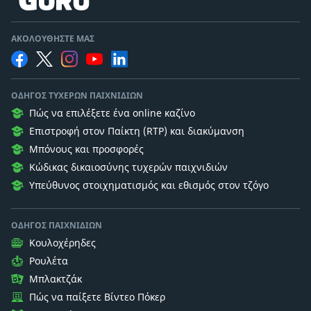
ΑΚΟΛΟΥΘΉΣΤΕ ΜΑΣ
ΟΔΗΓΌΣ ΤΥΧΕΡΏΝ ΠΑΙΧΝΙΔΙΏΝ
Πώς να επιλέξετε ένα online καζίνο
Επιστροφή στον Παίκτη (RTP) και διακύμανση
Μπόνους και προσφορές
Κώδικας δικαιοσύνης τυχερών παιχνιδιών
Υπεύθυνος στοιχηματισμός και εθισμός στον τζόγο
ΟΔΗΓΌΣ ΠΑΙΧΝΙΔΙΏΝ
Κουλοχέρηδες
Ρουλέτα
Μπλακτζάκ
Πώς να παίξετε Βίντεο Πόκερ