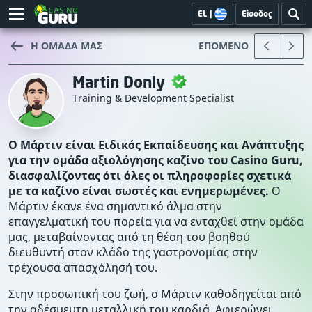
EL
|
Είσοδος
Η ΟΜΆΔΑ ΜΑΣ
ΕΠΟΜΕΝΟ
Martin Donly
Training & Development Specialist
Ο Μάρτιν είναι Ειδικός Εκπαίδευσης και Ανάπτυξης
για την ομάδα αξιολόγησης καζίνο του Casino Guru,
διασφαλίζοντας ότι όλες οι πληροφορίες σχετικά
με τα καζίνο είναι σωστές και ενημερωμένες.
Ο
Μάρτιν έκανε ένα σημαντικό άλμα στην
επαγγελματική του πορεία για να ενταχθεί στην ομάδα
μας, μεταβαίνοντας από τη θέση του βοηθού
διευθυντή στον κλάδο της γαστρονομίας στην
τρέχουσα απασχόλησή του.
Στην προσωπική του ζωή, ο Μάρτιν καθοδηγείται από
την αδέσμευτη μεταλλική του καρδιά. Αφιερώνει