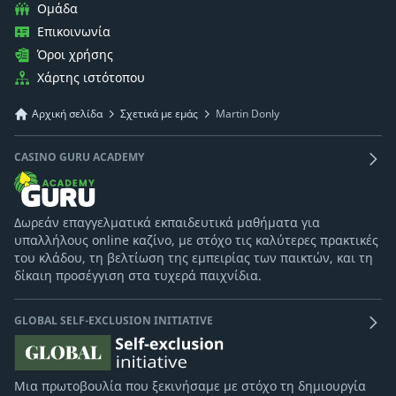
Ομάδα
Επικοινωνία
Όροι χρήσης
Χάρτης ιστότοπου
Αρχική σελίδα
Σχετικά με εμάς
Martin Donly
CASINO GURU ACADEMY
Δωρεάν επαγγελματικά εκπαιδευτικά μαθήματα για
υπαλλήλους online καζίνο, με στόχο τις καλύτερες πρακτικές
του κλάδου, τη βελτίωση της εμπειρίας των παικτών, και τη
δίκαιη προσέγγιση στα τυχερά παιχνίδια.
GLOBAL SELF-EXCLUSION INITIATIVE
Μια πρωτοβουλία που ξεκινήσαμε με στόχο τη δημιουργία