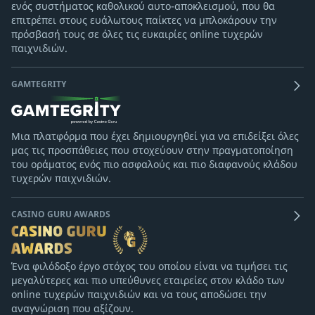
ενός συστήματος καθολικού αυτο-αποκλεισμού, που θα
επιτρέπει στους ευάλωτους παίκτες να μπλοκάρουν την
πρόσβασή τους σε όλες τις ευκαιρίες online τυχερών
παιχνιδιών.
GAMTEGRITY
Μια πλατφόρμα που έχει δημιουργηθεί για να επιδείξει όλες
μας τις προσπάθειες που στοχεύουν στην πραγματοποίηση
του οράματος ενός πιο ασφαλούς και πιο διαφανούς κλάδου
τυχερών παιχνιδιών.
CASINO GURU AWARDS
Ένα φιλόδοξο έργο στόχος του οποίου είναι να τιμήσει τις
μεγαλύτερες και πιο υπεύθυνες εταιρείες στον κλάδο των
online τυχερών παιχνιδιών και να τους αποδώσει την
αναγνώριση που αξίζουν.