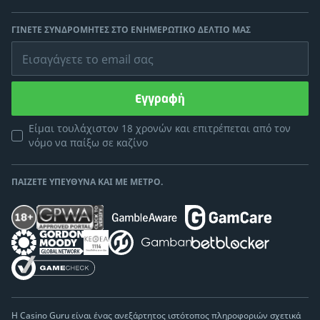
ΓΊΝΕΤΕ ΣΥΝΔΡΟΜΗΤΈΣ ΣΤΟ ΕΝΗΜΕΡΩΤΙΚΌ ΔΕΛΤΊΟ ΜΑΣ
Εισαγάγετε το email σας
Εγγραφή
Είμαι τουλάχιστον 18 χρονών και επιτρέπεται από τον
νόμο να παίξω σε καζίνο
ΠΑΊΖΕΤΕ ΥΠΕΎΘΥΝΑ ΚΑΙ ΜΕ ΜΈΤΡΟ.
Η Casino Guru είναι ένας ανεξάρτητος ιστότοπος πληροφοριών σχετικά