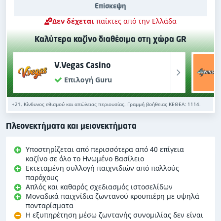
Επίσκεψη
Δεν δέχεται
παίκτες από την Ελλάδα
Καλύτερα καζίνο διαθέσιμα στη χώρα GR
V.Vegas Casino
Επιλογή Guru
+21. Κίνδυνος εθισμού και απώλειας περιουσίας. Γραμμή βοήθειας ΚΕΘΕΑ: 1114.
Πλεονεκτήματα και μειονεκτήματα
Υποστηρίζεται από περισσότερα από 40 επίγεια
καζίνο σε όλο το Ηνωμένο Βασίλειο
Εκτεταμένη συλλογή παιχνιδιών από πολλούς
παρόχους
Απλός και καθαρός σχεδιασμός ιστοσελίδων
Μοναδικά παιχνίδια ζωντανού κρουπιέρη με υψηλά
πονταρίσματα
Η εξυπηρέτηση μέσω ζωντανής συνομιλίας δεν είναι