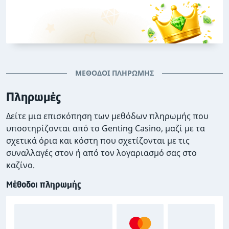
ΜΈΘΟΔΟΙ ΠΛΗΡΩΜΉΣ
Πληρωμές
Δείτε μια επισκόπηση των μεθόδων πληρωμής που
υποστηρίζονται από το Genting Casino, μαζί με τα
σχετικά όρια και κόστη που σχετίζονται με τις
συναλλαγές στον ή από τον λογαριασμό σας στο
καζίνο.
Μέθοδοι πληρωμής