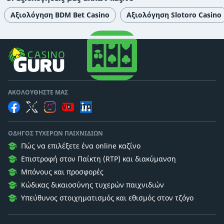
Αξιολόγηση BDM Bet Casino
Αξιολόγηση Slotoro Casino
Casino Guru
ΑΚΟΛΟΥΘΉΣΤΕ ΜΑΣ
Θέλουμε να κατανοείτε τα τυχερά παιχνίδια.
ΟΔΗΓΌΣ ΤΥΧΕΡΏΝ ΠΑΙΧΝΙΔΙΏΝ
Πώς να επιλέξετε ένα online καζίνο
Επιστροφή στον Παίκτη (RTP) και διακύμανση
Μπόνους και προσφορές
Κώδικας δικαιοσύνης τυχερών παιχνιδιών
Υπεύθυνος στοιχηματισμός και εθισμός στον τζόγο