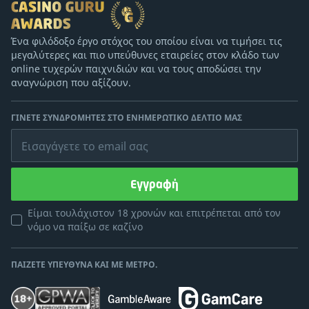
Ένα φιλόδοξο έργο στόχος του οποίου είναι να τιμήσει τις
μεγαλύτερες και πιο υπεύθυνες εταιρείες στον κλάδο των
online τυχερών παιχνιδιών και να τους αποδώσει την
αναγνώριση που αξίζουν.
ΓΊΝΕΤΕ ΣΥΝΔΡΟΜΗΤΈΣ ΣΤΟ ΕΝΗΜΕΡΩΤΙΚΌ ΔΕΛΤΊΟ ΜΑΣ
Εισαγάγετε το email σας
Εγγραφή
Είμαι τουλάχιστον 18 χρονών και επιτρέπεται από τον
νόμο να παίξω σε καζίνο
ΠΑΊΖΕΤΕ ΥΠΕΎΘΥΝΑ ΚΑΙ ΜΕ ΜΈΤΡΟ.