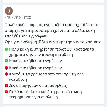
• ΠΡΙΝ ΑΠΌ 1 ΈΤΟΣ
Πολύ κακό, τρομερό, ένα καζίνο που ισχυρίζεται ότι
υπάρχει για περισσότερα χρόνια από άλλα, κακή
επαλήθευση εγγράφων
Ώρα για ανάληψη, θέλουν να κρατήσουν τα χρήματα
Πολύ κακή εξυπηρέτηση πελατών, κρατάνε τα
χρήματα από την πρώτη κατάθεση
Κακή επαλήθευση εγγράφων
Κακή επαλήθευση εγγράφων
Κρατάνε τα χρήματα από την πρώτη σας
κατάθεση
Δεν σε αφήνουν να αποσυρθείς
Πολύ περίπλοκο κατά τη μεταφόρτωση
τεκμηρίωσης για ανάληψη