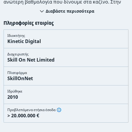
ανώτερη βαθμολογία που δίνουμε στα καζίνο. Στην
αξιολόγησή μας, λάβαμε υπόψη μας τα παράπονα των
Διαβάστε περισσότερα
παικτών του καζίνο, τα εκτιμώμενα έσοδα, την άδεια,
τη γνησιότητα των παιχνιδιών, την ποιότητα της
Πληροφορίες εταιρίας
εξυπηρέτησης πελατών, το πόσο δίκαιοι είναι οι όροι
Ιδιοκτήτης
και οι προϋποθέσεις, τα όρια ανάληψης και κέρδους,
Kinetic Digital
καθώς και άλλους παράγοντες. Καθώς το Genting
Casino
σχετίζεται και με άλλα online καζίνο
, τα
Διαχειριστής
οποία παρατίθενται παρακάτω, η αξιολόγησή του
Skill On Net Limited
επηρεάζεται από αυτά. Διαβάστε την πλήρη
αξιολόγησή μας παρακάτω, για να μάθετε
Πλατφόρμα
SkillOnNet
περισσότερα σχετικά με αυτό το καζίνο.
Σύμφωνα με τις έρευνες και τους υπολογισμούς μας,
Ιδρύθηκε
2010
το Genting Casino είναι ένα
από τα μεγαλύτερα
online καζίνο
με πολύ μεγάλα έσοδα και πολύ μεγάλο
Προβλεπόμενα ετήσια έσοδα
αριθμό παικτών. Τα έσοδα ενός καζίνο είναι ένας
> 20.000.000 €
σημαντικός παράγοντας, καθώς τα μεγαλύτερα καζίνο
δεν έχουν συνήθως πρόβλημα να πληρώνουν τα