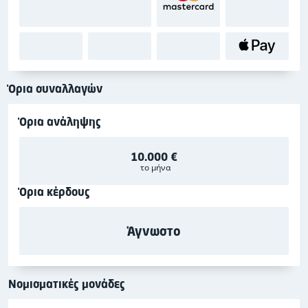
Όρια συναλλαγών
Όρια ανάληψης
10.000 €
το μήνα
Όρια κέρδους
Άγνωστο
Νομισματικές μονάδες