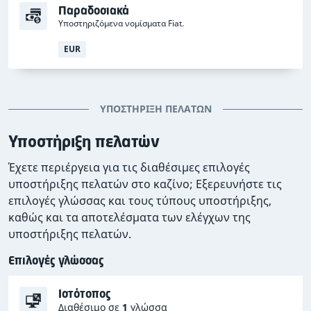
Παραδοσιακά
Υποστηριζόμενα νομίσματα Fiat.
EUR
ΥΠΟΣΤΉΡΙΞΗ ΠΕΛΑΤΏΝ
Υποστήριξη πελατών
Έχετε περιέργεια για τις διαθέσιμες επιλογές
υποστήριξης πελατών στο καζίνο; Εξερευνήστε τις
επιλογές γλώσσας και τους τύπους υποστήριξης,
καθώς και τα αποτελέσματα των ελέγχων της
υποστήριξης πελατών.
Επιλογές γλώσσας
Ιστότοπος
Διαθέσιμο σε
1
γλώσσα