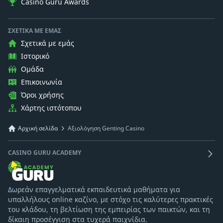
Casino Guru Awards
ΣΧΕΤΙΚΆ ΜΕ ΕΜΆΣ
Σχετικά με εμάς
Ιστορικό
Ομάδα
Επικοινωνία
Όροι χρήσης
Χάρτης ιστότοπου
Αρχική σελίδα
Αξιολόγηση Genting Casino
CASINO GURU ACADEMY
Δωρεάν επαγγελματικά εκπαιδευτικά μαθήματα για
υπαλλήλους online καζίνο, με στόχο τις καλύτερες πρακτικές
του κλάδου, τη βελτίωση της εμπειρίας των παικτών, και τη
δίκαιη προσέγγιση στα τυχερά παιχνίδια.