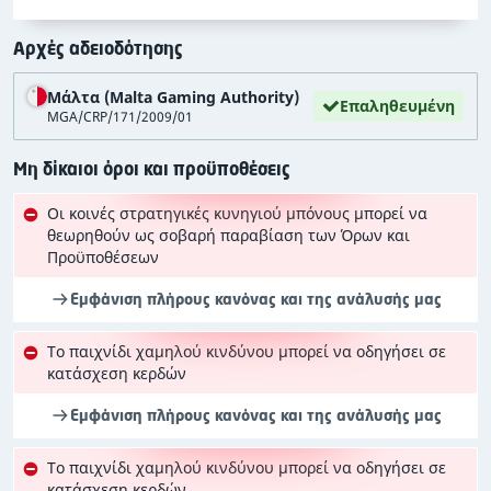
Αρχές αδειοδότησης
Μάλτα (Malta Gaming Authority)
Επαληθευμένη
MGA/CRP/171/2009/01
Μη δίκαιοι όροι και προϋποθέσεις
Οι κοινές στρατηγικές κυνηγιού μπόνους μπορεί να
θεωρηθούν ως σοβαρή παραβίαση των Όρων και
Προϋποθέσεων
Εμφάνιση πλήρους κανόνας και της ανάλυσής μας
Το παιχνίδι χαμηλού κινδύνου μπορεί να οδηγήσει σε
κατάσχεση κερδών
Εμφάνιση πλήρους κανόνας και της ανάλυσής μας
Το παιχνίδι χαμηλού κινδύνου μπορεί να οδηγήσει σε
κατάσχεση κερδών