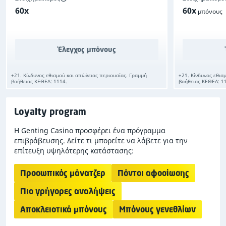
60x
60x
μπόνους
Έλεγχος μπόνους
+21. Κίνδυνος εθισμού και απώλειας περιουσίας. Γραμμή
+21. Κίνδυνος εθισ
βοήθειας ΚΕΘΕΑ: 1114.
βοήθειας ΚΕΘΕΑ: 1
Loyalty program
Η Genting Casino προσφέρει ένα πρόγραμμα
επιβράβευσης. Δείτε τι μπορείτε να λάβετε για την
επίτευξη υψηλότερης κατάστασης:
Προσωπικός μάνατζερ
Πόντοι αφοσίωσης
Πιο γρήγορες αναλήψεις
Αποκλειστικά μπόνους
Μπόνους γενεθλίων