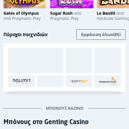
Gates of Olympus
Sugar Rush
από
Le Bandit
από
από Pragmatic Play
Pragmatic Play
Hacksaw Gamin
Πάροχοι παιχνιδιών
Εμφάνιση όλων
(85)
ΜΠΌΝΟΥΣ ΚΑΖΊΝΟ
Μπόνους στο Genting Casino