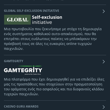
GLOBAL SELF-EXCLUSION INITIATIVE
Μια πρωτοβουλία που ξεκινήσαμε με στόχο τη δημιουργία
ενός συστήματος καθολικού αυτο-αποκλεισμού, που θα
επιτρέπει στους ευάλωτους παίκτες να μπλοκάρουν την
πρόσβασή τους σε όλες τις ευκαιρίες online τυχερών
παιχνιδιών.
GAMTEGRITY
Μια πλατφόρμα που έχει δημιουργηθεί για να επιδείξει όλες
μας τις προσπάθειες που στοχεύουν στην πραγματοποίηση
του οράματος ενός πιο ασφαλούς και πιο διαφανούς κλάδου
τυχερών παιχνιδιών.
CASINO GURU AWARDS