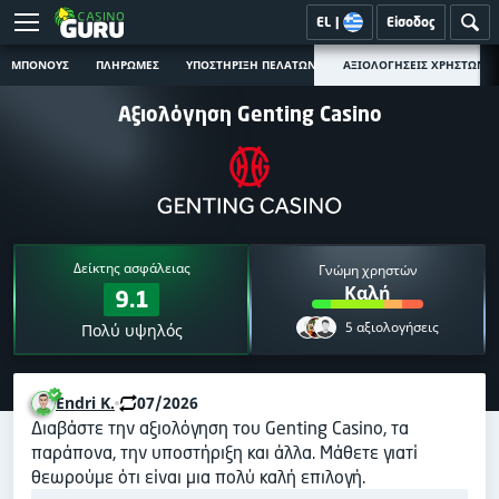
EL
|
Είσοδος
ΜΠΌΝΟΥΣ
ΠΛΗΡΩΜΈΣ
ΥΠΟΣΤΉΡΙΞΗ ΠΕΛΑΤΏΝ
ΑΞΙΟΛΟΓΉΣΕΙΣ ΧΡΗΣΤΏΝ
Αξιολόγηση Genting Casino
Δείκτης ασφάλειας
Γνώμη χρηστών
Καλή
9.1
5 αξιολογήσεις
Πολύ υψηλός
Endri K.
07/2026
Διαβάστε την αξιολόγηση του Genting Casino, τα
παράπονα, την υποστήριξη και άλλα. Μάθετε γιατί
θεωρούμε ότι είναι μια πολύ καλή επιλογή.