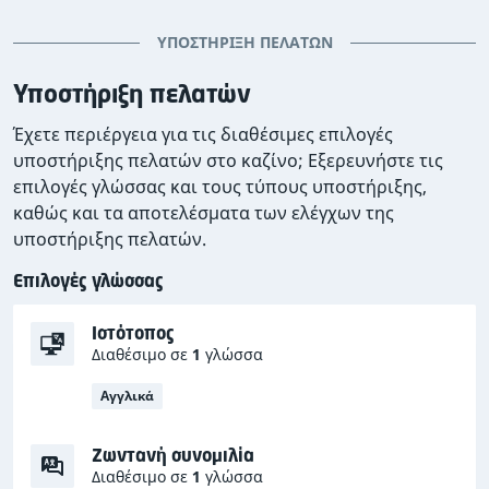
ΥΠΟΣΤΉΡΙΞΗ ΠΕΛΑΤΏΝ
Υποστήριξη πελατών
Έχετε περιέργεια για τις διαθέσιμες επιλογές
υποστήριξης πελατών στο καζίνο; Εξερευνήστε τις
επιλογές γλώσσας και τους τύπους υποστήριξης,
καθώς και τα αποτελέσματα των ελέγχων της
υποστήριξης πελατών.
Επιλογές γλώσσας
Ιστότοπος
Διαθέσιμο σε
1
γλώσσα
Αγγλικά
Ζωντανή συνομιλία
Διαθέσιμο σε
1
γλώσσα