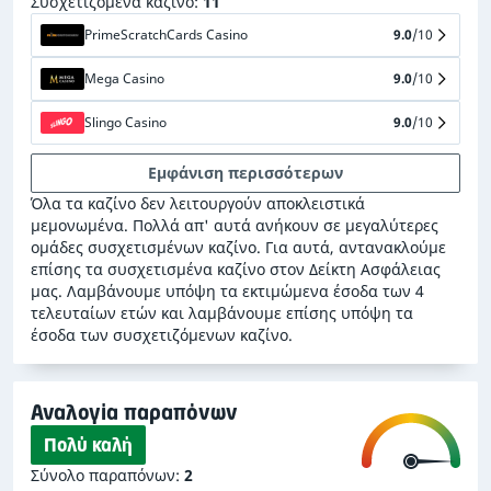
Συσχετιζόμενα καζίνο:
11
PrimeScratchCards Casino
9.0
/10
Mega Casino
9.0
/10
Slingo Casino
9.0
/10
Εμφάνιση περισσότερων
Όλα τα καζίνο δεν λειτουργούν αποκλειστικά
μεμονωμένα. Πολλά απ' αυτά ανήκουν σε μεγαλύτερες
ομάδες συσχετισμένων καζίνο. Για αυτά, αντανακλούμε
επίσης τα συσχετισμένα καζίνο στον Δείκτη Ασφάλειας
μας. Λαμβάνουμε υπόψη τα εκτιμώμενα έσοδα των 4
τελευταίων ετών και λαμβάνουμε επίσης υπόψη τα
έσοδα των συσχετιζόμενων καζίνο.
Αναλογία παραπόνων
Πολύ καλή
Σύνολο παραπόνων:
2