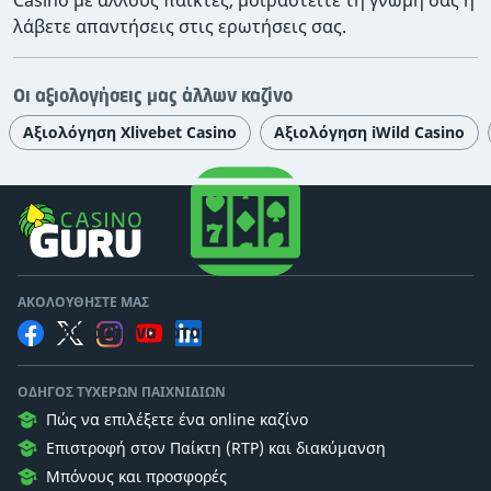
λάβετε απαντήσεις στις ερωτήσεις σας.
Οι αξιολογήσεις μας άλλων καζίνο
Αξιολόγηση Xlivebet Casino
Αξιολόγηση iWild Casino
Casino Guru
ΑΚΟΛΟΥΘΉΣΤΕ ΜΑΣ
Θέλουμε να κατανοείτε τα τυχερά παιχνίδια.
ΟΔΗΓΌΣ ΤΥΧΕΡΏΝ ΠΑΙΧΝΙΔΙΏΝ
Πώς να επιλέξετε ένα online καζίνο
Επιστροφή στον Παίκτη (RTP) και διακύμανση
Μπόνους και προσφορές