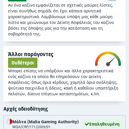
Αν ένα καζίνο εμφανίζεται σε σχετικές μαύρες λίστες,
είναι συνήθως σημάδι ότι έχει κάποια αρνητικά
χαρακτηριστικά. Λαμβάνουμε υπόψη μας κάθε μαύρη
λίστα και μειώνουμε τον Δείκτη Ασφάλειας του καζίνο
βάσει της άποψης μας για την κατάσταση και τη
σοβαρότητά της.
Άλλοι παράγοντες
Ουδέτεροι
Μπορεί επίσης να υπάρξουν και άλλα χαρακτηριστικά
ενός καζίνο τα οποία θα επηρεάσουν τον Δείκτη
Ασφάλειας, όπως όρια κέρδους, χαμηλά όρια ανάληψης,
ψεύτικα παιχνίδια ή άδειες, κακή ή καθόλου υποστήριξη
πελατών, δίκτυο επίγειων καταστημάτων, κ.λπ.
Αρχές αδειοδότησης
Μάλτα (Malta Gaming Authority)
Επαληθευμένη
MGA/CRP/171/2009/01