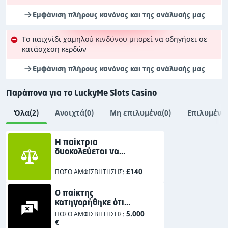
Εμφάνιση πλήρους κανόνας και της ανάλυσής μας
Το παιχνίδι χαμηλού κινδύνου μπορεί να οδηγήσει σε
κατάσχεση κερδών
Εμφάνιση πλήρους κανόνας και της ανάλυσής μας
Παράπονα για το LuckyMe Slots Casino
Όλα
(2)
Ανοιχτά
(0)
Μη επιλυμένα
(0)
Επιλυμένα
Η παίκτρια
δυσκολεύεται να
επαληθεύσει τον
λογαριασμό της.
£140
ΠΟΣΟ ΑΜΦΙΣΒΗΤΗΣΗΣ:
Ο παίκτης
κατηγορήθηκε ότι
άνοιξε πολλούς
5.000
ΠΟΣΟ ΑΜΦΙΣΒΗΤΗΣΗΣ:
λογαριασμούς.
€