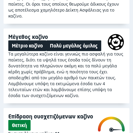
σας δημιουργήσουν κάποιο πρόβλημα, αν
παίκτες. Οι όροι τους οποίους θεωρούμε άδικους έχουν
αποφασίσετε να επωφεληθείτε από τα μπόνους ή
ως αποτέλεσμα χαμηλότερο Δείκτη Ασφάλειας για το
τις προσφορές του καζίνο. Για αυτόν τον λόγο,
καζίνο.
σας συμβουλεύουμε να βρείτε ένα άλλο καζίνο με
δίκαιους κανόνες ή να δείξετε τουλάχιστον
ιδιαίτερη προσοχή στους όρους και
Μέγεθος καζίνο
προϋποθέσεις αυτού του καζίνο, αν αποφασίσετε
Μέτριο καζίνο
Πολύ μεγάλος όμιλος
να παίξετε σε αυτό.
Τα μεγαλύτερα καζίνο είναι γενικώς πιο ασφαλή για τους
παίκτες, διότι τα υψηλά τους έσοδα τούς δίνουν τη
δυνατότητα να πληρώνουν ακόμη και τα πολύ μεγάλα
Με βάση όλες τις πληροφορίες που αναφέραμε σε
κέρδη χωρίς πρόβλημα, ενώ η ποιότητα τους έχει
αυτήν την αξιολόγηση και τον πολύ υψηλό Δείκτη
αποδειχθεί από τον μεγάλο αριθμό των παικτών τους.
ασφάλειας αυτού του καζίνο, μπορούμε
Λαμβάνουμε υπόψη τα εκτιμώμενα έσοδα των 4
συμπερασματικά να πούμε ότι το LuckyMe Slots
τελευταίων ετών και λαμβάνουμε επίσης υπόψη τα
Casino είναι ένα εξαιρετικό καζίνο για παιχνίδι. Αν
έσοδα των συσχετιζόμενων καζίνο.
ψάχνετε για ένα ιδανικό online καζίνο, σας
προτείνουμε να δοκιμάσετε το συγκεκριμένο.
Επίδραση συσχετιζόμενων καζίνο
Θετική