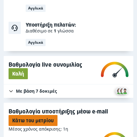
Αγγλικά
Υποστήριξη πελατών:
Διαθέσιμο σε
1
γλώσσα
Αγγλικά
Βαθμολογία live συνομιλίας
Καλή
Με βάση
7
δοκιμές
Βαθμολογία υποστήριξης μέσω e-mail
Κάτω του μετρίου
Μέσος χρόνος απόκρισης: 1η