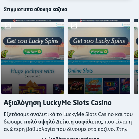
Στιγμιοτυπα οθονησ καζινο
Αξιολόγηση LuckyMe Slots Casino
Εξετάσαμε αναλυτικά το LuckyMe Slots Casino και του
δώσαμε
πολύ υψηλό Δείκτη ασφάλειας
, που είναι η
ανώτερη βαθμολογία που δίνουμε στα καζίνο. Στην
αξιολόγησή μας, λάβαμε υπόψη μας τα παράπονα των
Διαβάστε περισσότερα