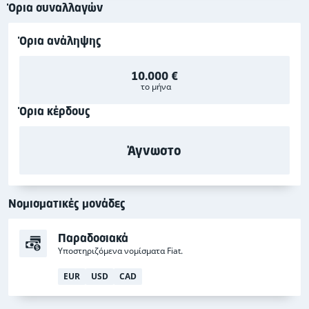
Όρια συναλλαγών
Όρια ανάληψης
10.000 €
το μήνα
Όρια κέρδους
Άγνωστο
Νομισματικές μονάδες
Παραδοσιακά
Υποστηριζόμενα νομίσματα Fiat.
EUR
USD
CAD