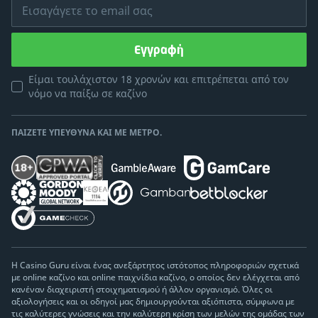
Εισαγάγετε το email σας
Εγγραφή
Είμαι τουλάχιστον 18 χρονών και επιτρέπεται από τον
νόμο να παίξω σε καζίνο
ΠΑΊΖΕΤΕ ΥΠΕΎΘΥΝΑ ΚΑΙ ΜΕ ΜΈΤΡΟ.
Η Casino Guru είναι ένας ανεξάρτητος ιστότοπος πληροφοριών σχετικά
με online καζίνο και online παιχνίδια καζίνο, ο οποίος δεν ελέγχεται από
κανέναν διαχειριστή στοιχηματισμού ή άλλον οργανισμό. Όλες οι
αξιολογήσεις και οι οδηγοί μας δημιουργούνται αξιόπιστα, σύμφωνα με
τις καλύτερες γνώσεις και την καλύτερη κρίση των μελών της ομάδας των