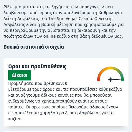
κερδίσετε ένα μεγάλο ποσό.
Ρίξτε μια ματιά στις επεξηγήσεις των παραγόντων που
λαμβάνουμε υπόψη μας όταν υπολογίζουμε τη βαθμολογία
Αυτή τη στιγμή, έχουμε
2 παράπονα για αυτό το
Δείκτη Ασφάλειας του The Sun Vegas Casino. Ο Δείκτης
καζίνο
στη βάση δεδομένων μας. Εξαιτίας αυτών των
Ασφάλειας είναι η βασική μέτρηση που χρησιμοποιούμε για
παραπόνων, δώσαμε σε αυτό το καζίνο
να περιγράψουμε την αξιοπιστία, τη δικαιοσύνη και την
121
ποιότητα όλων των online καζίνο στη βάση δεδομένων μας.
αρνητικούς πόντους
συνολικά. Μπορείτε να βρείτε
περισσότερες πληροφορίες σχετικά με όλα τα
Βασικά στατιστικά στοιχεία
παράπονα και τους αρνητικούς πόντους στο τμήμα
«Επεξήγηση του Δείκτη ασφάλειας» αυτής της
αξιολόγησης.
Όροι και προϋποθέσεις
Δίκαιοι
Με βάση όλες τις πληροφορίες που αναφέραμε σε
Προβλήματα που βρέθηκαν:
0
αυτήν την αξιολόγηση και τον πολύ υψηλό Δείκτη
Εξετάζουμε τους όρους και τις προϋποθέσεις κάθε καζίνο
ασφάλειας αυτού του καζίνο, μπορούμε
και αναζητούμε άδικους κανόνες που θα μπορούσαν
συμπερασματικά να πούμε ότι το The Sun Vegas
ενδεχομένως να χρησιμοποιηθούν ενάντια στους
Casino είναι ένα εξαιρετικό καζίνο για παιχνίδι. Αν
παίκτες. Οι όροι τους οποίους θεωρούμε άδικους έχουν
ψάχνετε για ένα ιδανικό online καζίνο, σας
ως αποτέλεσμα χαμηλότερο Δείκτη Ασφάλειας για το
καζίνο.
προτείνουμε να δοκιμάσετε το συγκεκριμένο.