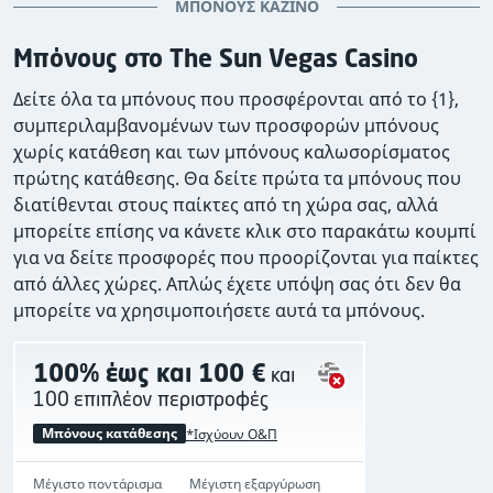
ΜΠΌΝΟΥΣ ΚΑΖΊΝΟ
Μπόνους στο The Sun Vegas Casino
Δείτε όλα τα μπόνους που προσφέρονται από το {1},
συμπεριλαμβανομένων των προσφορών μπόνους
χωρίς κατάθεση και των μπόνους καλωσορίσματος
πρώτης κατάθεσης. Θα δείτε πρώτα τα μπόνους που
διατίθενται στους παίκτες από τη χώρα σας, αλλά
μπορείτε επίσης να κάνετε κλικ στο παρακάτω κουμπί
για να δείτε προσφορές που προορίζονται για παίκτες
από άλλες χώρες. Απλώς έχετε υπόψη σας ότι δεν θα
μπορείτε να χρησιμοποιήσετε αυτά τα μπόνους.
100% έως και 100 €
και
100 επιπλέον περιστροφές
Μπόνους κατάθεσης
*Ισχύουν Ο&Π
Μέγιστο ποντάρισμα
Μέγιστη εξαργύρωση