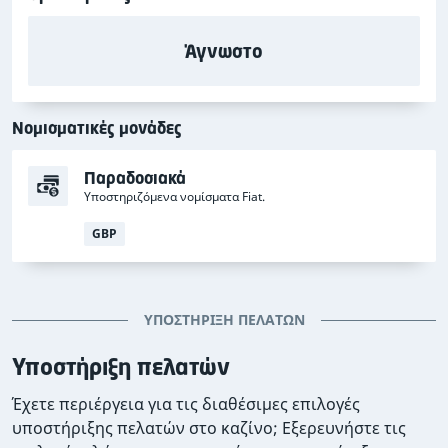
Άγνωστο
Νομισματικές μονάδες
Παραδοσιακά
Υποστηριζόμενα νομίσματα Fiat.
GBP
ΥΠΟΣΤΉΡΙΞΗ ΠΕΛΑΤΏΝ
Υποστήριξη πελατών
Έχετε περιέργεια για τις διαθέσιμες επιλογές
υποστήριξης πελατών στο καζίνο; Εξερευνήστε τις