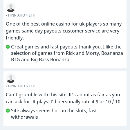
• ΠΡΙΝ ΑΠΌ 4 ΈΤΗ
One of the best online casino for uk players so many
games same day payouts customer service are very
friendly.
Great games and fast payouts thank you. I like the
selection of games from Rick and Morty, Boananza
BTG and Big Bass Bonanza.
• ΠΡΙΝ ΑΠΌ 5 ΈΤΗ
Can’t grumble with this site. It’s about as fair as you
can ask for. It plays. I’d personally rate it 9 or 10 / 10.
Site always seems hot on the slots, fast
withdrawals