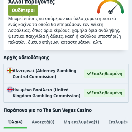
Άλλοι παράγοντες
Ουδέτεροι
Μπορεί επίσης να υπάρξουν και άλλα χαρακτηριστικά
ενός καζίνο τα οποία θα επηρεάσουν τον Δείκτη
Ασφάλειας, όπως όρια κέρδους, χαμηλά όρια ανάληψης,
ψεύτικα παιχνίδια ή άδειες, κακή ή καθόλου υποστήριξη
πελατών, δίκτυο επίγειων καταστημάτων, κ.λπ.
Αρχές αδειοδότησης
Άλντερνεϊ (Alderney Gambling
Επαληθευμένη
Control Commission)
Ηνωμένο Βασίλειο (United
Επαληθευμένη
Kingdom Gambling Commission)
Παράπονα για το The Sun Vegas Casino
Όλα
(4)
Ανοιχτά
(0)
Μη επιλυμένα
(1)
Επιλυμένα