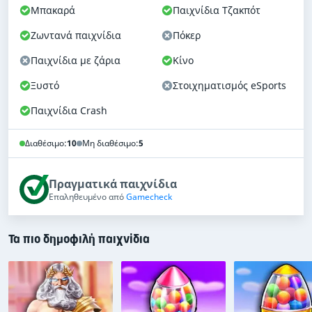
Μπακαρά
Παιχνίδια Τζακπότ
Ζωντανά παιχνίδια
Πόκερ
Παιχνίδια με ζάρια
Κίνο
Ξυστό
Στοιχηματισμός eSports
Παιχνίδια Crash
Διαθέσιμο:
10
Μη διαθέσιμο:
5
Πραγματικά παιχνίδια
Επαληθευμένο από
Gamecheck
Τα πιο δημοφιλή παιχνίδια