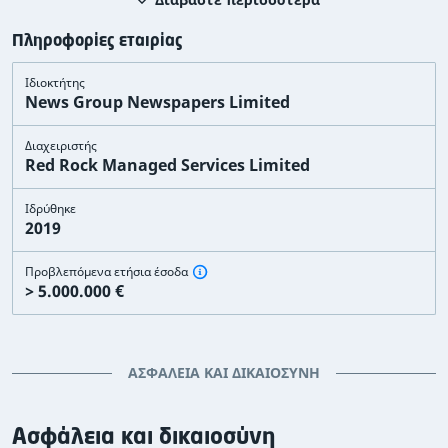
παικτών του καζίνο, τα εκτιμώμενα έσοδα, την άδεια,
τη γνησιότητα των παιχνιδιών, την ποιότητα της
Πληροφορίες εταιρίας
εξυπηρέτησης πελατών, το πόσο δίκαιοι είναι οι όροι
Ιδιοκτήτης
και οι προϋποθέσεις, τα όρια ανάληψης και κέρδους,
News Group Newspapers Limited
καθώς και άλλους παράγοντες. Καθώς το The Sun
Vegas Casino
σχετίζεται και με άλλα online καζίνο
,
Διαχειριστής
τα οποία παρατίθενται παρακάτω, η αξιολόγησή του
Red Rock Managed Services Limited
επηρεάζεται από αυτά. Διαβάστε την πλήρη
αξιολόγησή μας παρακάτω, για να μάθετε
Ιδρύθηκε
2019
περισσότερα σχετικά με αυτό το καζίνο.
Σύμφωνα με τις έρευνες και τους υπολογισμούς μας,
Προβλεπόμενα ετήσια έσοδα
> 5.000.000 €
το The Sun Vegas Casino είναι ένα
μεγάλο online
καζίνο
με υψηλά συνολικά έσοδα και μεγάλο αριθμό
παικτών. Τα έσοδα ενός καζίνο είναι ένας σημαντικός
παράγοντας, καθώς τα μεγαλύτερα καζίνο δεν έχουν
ΑΣΦΆΛΕΙΑ ΚΑΙ ΔΙΚΑΙΟΣΎΝΗ
συνήθως πρόβλημα να πληρώνουν τα μεγάλα κέρδη,
ενώ τα μικρότερα καζίνο ενδεχομένως να μην
Ασφάλεια και δικαιοσύνη
μπορούν να σας πληρώσουν αν καταφέρετε να