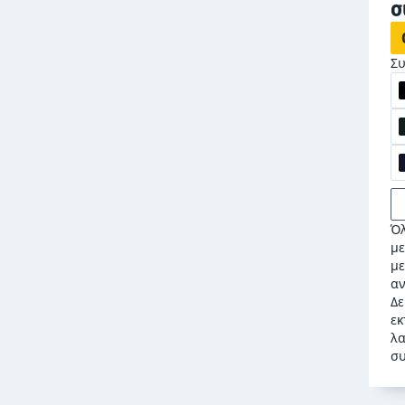
σ
Συ
Όλ
με
με
αν
Δε
εκ
λα
συ