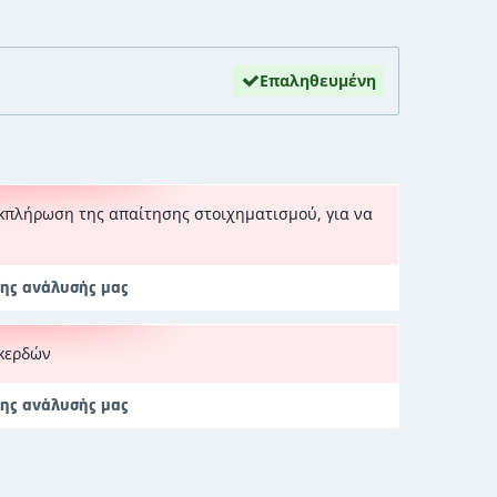
Επαληθευμένη
κπλήρωση της απαίτησης στοιχηματισμού, για να
της ανάλυσής μας
 κερδών
της ανάλυσής μας