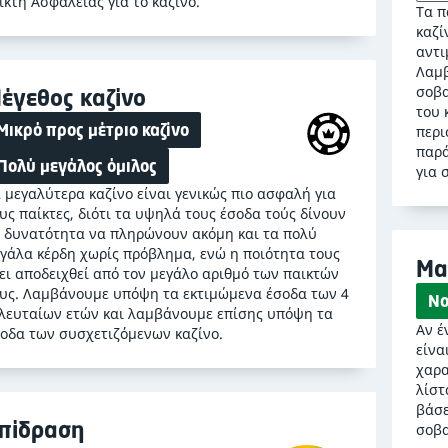
ίκτη Ασφάλειας για το καζίνο.
Τα π
καζί
αντι
Λαμβ
σοβα
έγεθος καζίνο
του 
Μικρό προς μέτριο καζίνο
περι
παρά
Πολύ μεγάλος όμιλος
για 
 μεγαλύτερα καζίνο είναι γενικώς πιο ασφαλή για
υς παίκτες, διότι τα υψηλά τους έσοδα τούς δίνουν
 δυνατότητα να πληρώνουν ακόμη και τα πολύ
γάλα κέρδη χωρίς πρόβλημα, ενώ η ποιότητα τους
Μα
ει αποδειχθεί από τον μεγάλο αριθμό των παικτών
υς. Λαμβάνουμε υπόψη τα εκτιμώμενα έσοδα των 4
No
λευταίων ετών και λαμβάνουμε επίσης υπόψη τα
Αν έ
οδα των συσχετιζόμενων καζίνο.
είνα
χαρα
λίστ
βάσε
πίδραση
σοβα