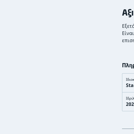
Αξ
Εξετ
Είνα
επισ
εκτι
πόσο
παρά
Πληρ
παρα
μάθε
Ιδιο
Sta
Σύμφ
όσον
Ιδρύ
202
μεγα
ενδε
Αυτή
και
7