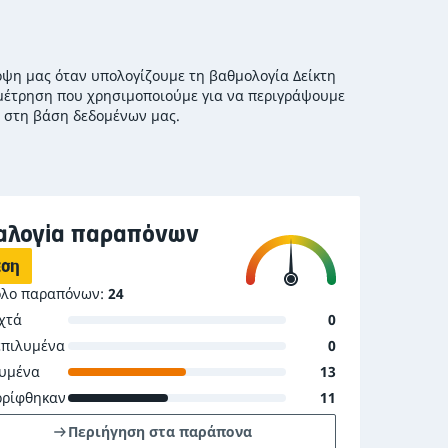
ίους οι
4.160
αφορούν συσχετιζόμενα καζίνο.
α τα παράπονα και τους αρνητικούς πόντους
όγησης.
όψη μας όταν υπολογίζουμε τη βαθμολογία Δείκτη
ή μέτρηση που χρησιμοποιούμε για να περιγράψουμε
νο στη βάση δεδομένων μας.
ς ενότητες στους Όρους και Προϋποθέσεις
παίκτες του καζίνο
. Οι συγκεκριμένοι
ποιο πρόβλημα, αν αποφασίσετε να
. Για αυτόν τον λόγο, σας συμβουλεύουμε
αλογία παραπόνων
ετε τουλάχιστον ιδιαίτερη προσοχή στους
ση
ε να παίξετε σε αυτό.
ολο παραπόνων:
24
χτά
0
επιλυμένα
0
ο όρο. Του δώσαμε αυτή τη βαθμολογία, διότι
υμένα
13
ι κάτι που μας εμποδίζει να του δώσουμε
ρρίφθηκαν
11
μια γενικότερα καλή εμπειρία παιχνιδιού σε
Περιήγηση στα παράπονα