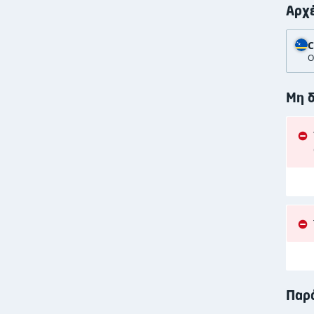
Αρχέ
C
O
Μη δ
Παρά