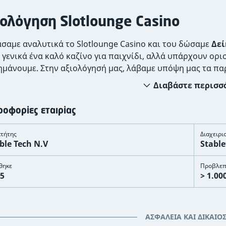
ιολόγηση Slotlounge Casino
άσαμε αναλυτικά το Slotlounge Casino και του δώσαμε
Δεί
ι γενικά ένα καλό καζίνο για παιχνίδι, αλλά υπάρχουν ορι
ημάνουμε. Στην αξιολόγησή μας, λάβαμε υπόψη μας τα πα
μώμενα έσοδα, την άδεια, τη γνησιότητα των παιχνιδιών, 
Διαβάστε περισσ
 δίκαιοι είναι οι όροι και οι προϋποθέσεις, τα όρια ανάλ
γοντες. Καθώς το Slotlounge Casino
σχετίζεται και με άλ
οφορίες εταιρίας
κάτω, η αξιολόγησή του επηρεάζεται από αυτά. Διαβάστε
τε περισσότερα σχετικά με αυτό το καζίνο.
κτήτης
Διαχειρι
ble Tech N.V
Stable
ωνα με τις έρευνες και τους υπολογισμούς μας, το Slotlou
 αφορά τα συνολικά έσοδα. Τα έσοδα ενός καζίνο είναι έ
θηκε
Προβλεπ
5
> 1.00
λύτερα καζίνο δεν έχουν συνήθως πρόβλημα να πληρώνουν
χομένως να μην μπορούν να σας πληρώσουν αν καταφέρετε
 τη στιγμή, έχουμε
0 άμεσα παράπονα για το συγκεκριμέ
ΑΣΦΆΛΕΙΑ ΚΑΙ ΔΙΚΑΙΟ
 παράπονα για κάποια άλλα συσχετιζόμενα καζίνο
. Εξ