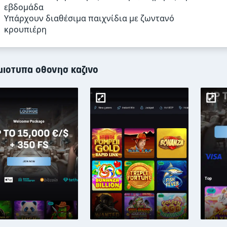
εβδομάδα
Υπάρχουν διαθέσιμα παιχνίδια με ζωντανό
κρουπιέρη
μιοτυπα οθονησ καζινο