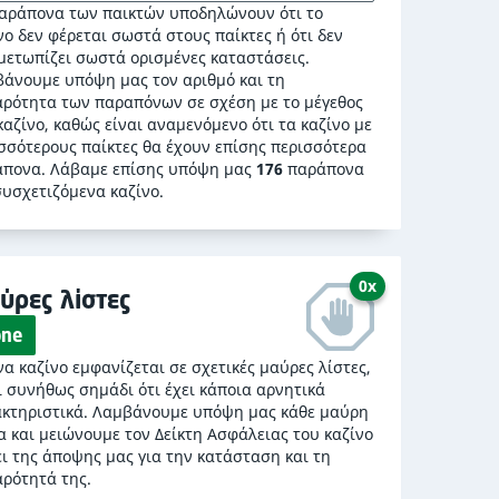
αράπονα των παικτών υποδηλώνουν ότι το
νο δεν φέρεται σωστά στους παίκτες ή ότι δεν
μετωπίζει σωστά ορισμένες καταστάσεις.
άνουμε υπόψη μας τον αριθμό και τη
ρότητα των παραπόνων σε σχέση με το μέγεθος
καζίνο, καθώς είναι αναμενόμενο ότι τα καζίνο με
σσότερους παίκτες θα έχουν επίσης περισσότερα
πονα. Λάβαμε επίσης υπόψη μας
176
παράπονα
συσχετιζόμενα καζίνο.
0x
ύρες λίστες
ne
να καζίνο εμφανίζεται σε σχετικές μαύρες λίστες,
ι συνήθως σημάδι ότι έχει κάποια αρνητικά
κτηριστικά. Λαμβάνουμε υπόψη μας κάθε μαύρη
α και μειώνουμε τον Δείκτη Ασφάλειας του καζίνο
ι της άποψης μας για την κατάσταση και τη
ρότητά της.