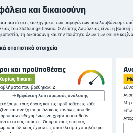
αζίνο
4.160 αρνητικούς πόντους συνολικά
, από τους οπο
φάλεια και δικαιοσύνη
είτε να βρείτε περισσότερες πληροφορίες σχετικά με όλ
τμήμα «Επεξήγηση του Δείκτη ασφάλειας» αυτής της αξιολ
 μια ματιά στις επεξηγήσεις των παραγόντων που λαμβάνουμε υπ
ειας του Slotlounge Casino. Ο Δείκτης Ασφάλειας είναι η βασικ
ξιοπιστία, τη δικαιοσύνη και την ποιότητα όλων των online καζί
Προειδοποίηση:
Το Slotlounge Casino έχει συγκεκριμένε
κά στατιστικά στοιχεία
για τα Μπόνους που θεωρούμε ότι είναι
άδικοι για τους 
όροι και προϋποθέσεις μπορεί να σας δημιουργήσουν κά
επωφεληθείτε από τα μπόνους ή τις προσφορές του καζίνο
ροι και προϋποθέσεις
Αν
να βρείτε ένα άλλο καζίνο με δίκαιους κανόνες ή να δείξ
Κυρίως δίκαιοι
Μέ
όρους και προϋποθέσεις αυτού του καζίνο, αν αποφασίσετ
ροβλήματα που βρέθηκαν:
2
Σύν
Ανοι
Εμφάνιση λεπτομερούς ανάλυσης
Μη 
ετάζουμε τους όρους και τις προϋποθέσεις κάθε
lotlounge Casino έχει Δείκτη ασφάλειας πάνω από τον μέσ
ζίνο και αναζητούμε άδικους κανόνες που θα
Επιλ
εύουμε ότι έχει πολλά καλά χαρακτηριστικά, αλλά υπάρχε
ορούσαν ενδεχομένως να χρησιμοποιηθούν
Απο
τερη βαθμολογία. Παρ’ όλα αυτά, μπορείτε να περιμένετε 
άντια στους παίκτες. Οι όροι τους οποίους
το καζίνο.
ωρούμε άδικους έχουν ως αποτέλεσμα χαμηλότερο