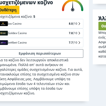
υσχετιζόμενων καζίνο
Ουδέτερη
σχετιζόμενα καζίνο:
5
Άλ
Joo Casino
8.0
/10
Ου
Μπορ
Goldex Casino
7.8
/10
ενός
Ασφά
Jet4bet Casino
7.7
/10
ανάλ
καθό
Εμφάνιση περισσότερων
κατα
α τα καζίνο δεν λειτουργούν αποκλειστικά
μονωμένα. Πολλά απ' αυτά ανήκουν σε
γαλύτερες ομάδες συσχετισμένων καζίνο. Για αυτά,
τανακλούμε επίσης τα συσχετισμένα καζίνο στον
ίκτη Ασφάλειας μας. Λαμβάνουμε υπόψη τα
τιμώμενα έσοδα των 4 τελευταίων ετών και
μβάνουμε επίσης υπόψη τα έσοδα των
σχετιζόμενων καζίνο.