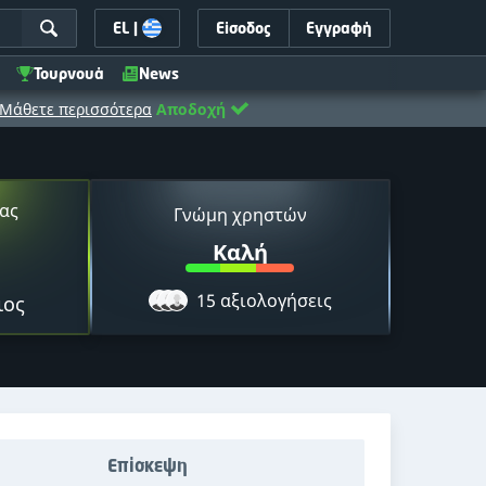
EL
|
Είσοδος
Εγγραφή
Τουρνουά
News
Μάθετε περισσότερα
Αποδοχή
ας
Γνώμη χρηστών
Καλή
15 αξιολογήσεις
ιος
Επίσκεψη