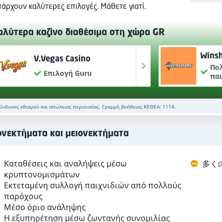
άρχουν καλύτερες επιλογές. Μάθετε γιατί.
αλύτερα καζίνο διαθέσιμα στη χώρα GR
Winsh
V.Vegas Casino
Πο
Επιλογή Guru
πα
Κίνδυνος εθισμού και απώλειας περιουσίας. Γραμμή βοήθειας ΚΕΘΕΑ: 1114.
νεκτήματα και μειονεκτήματα
Καταθέσεις και αναλήψεις μέσω
多く
κρυπτονομισμάτων
Εκτεταμένη συλλογή παιχνιδιών από πολλούς
παρόχους
Μέσο όριο ανάληψης
Η εξυπηρέτηση μέσω ζωντανής συνομιλίας