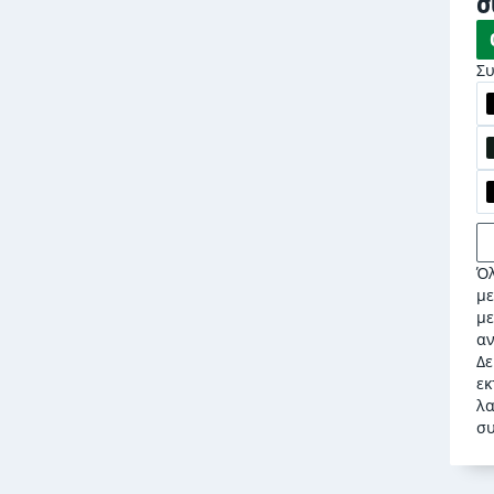
σ
Συ
Όλ
με
με
αν
Δε
εκ
λα
συ