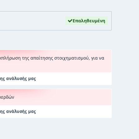
Επαληθευμένη
κπλήρωση της απαίτησης στοιχηματισμού, για να
της ανάλυσής μας
 κερδών
της ανάλυσής μας