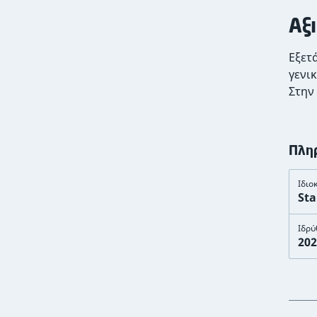
Αξ
Εξετ
γενι
Στην
άδει
όροι
σχετ
Πληρ
θετι
αυτό 
Ιδιο
Sta
Σύμφ
όσον
Ιδρύ
202
μεγα
ενδε
Αυτή
και
5