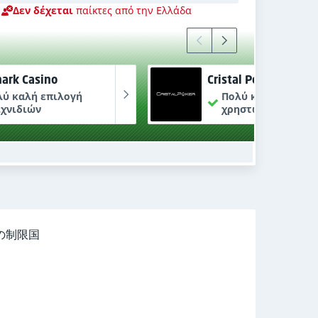
Δεν δέχεται
παίκτες από την Ελλάδα
ark Casino
Cristal Poker Casino
λύ καλή επιλογή
Πολύ καλή βαθμολ
ιχνιδιών
χρηστών
の制限国