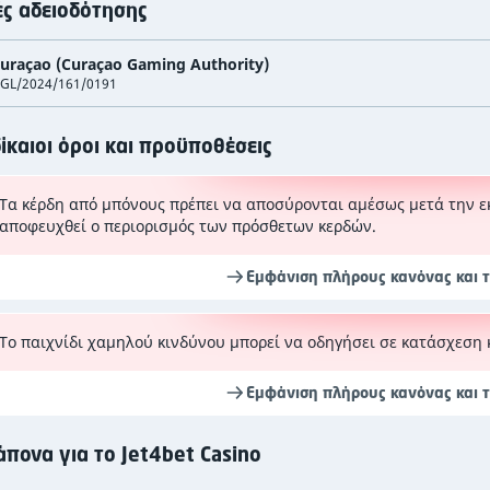
ς αδειοδότησης
uraçao (Curaçao Gaming Authority)
GL/2024/161/0191
ίκαιοι όροι και προϋποθέσεις
Τα κέρδη από μπόνους πρέπει να αποσύρονται αμέσως μετά την ε
αποφευχθεί ο περιορισμός των πρόσθετων κερδών.
Εμφάνιση πλήρους κανόνας και 
Το παιχνίδι χαμηλού κινδύνου μπορεί να οδηγήσει σε κατάσχεση
Εμφάνιση πλήρους κανόνας και 
πονα για το Jet4bet Casino