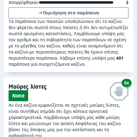
Απορρίφθηκαν
3
Περιήγηση στα παράπονα
Τα παράπονα των παικτών υποδηλώνουν ότι το καζίνο
δεν φέρεται σωστά στους παίκτες ή ότι δεν αντιμετωπίζει
σωστά ορισμένες καταστάσεις. Λαμβάνουμε υπόψη μας
τον αριθμό και τη σοβαρότητα των παραπόνων σε σχέση
με το μέγεθος του καζίνο, καθώς είναι αναμενόμενο ότι
τα καζίνο με περισσότερους παίκτες θα έχουν επίσης
περισσότερα παράπονα. Λάβαμε επίσης υπόψη μας
401
παράπονα για συσχετιζόμενα καζίνο.
0x
Μαύρες λίστες
None
Αν ένα καζίνο εμφανίζεται σε σχετικές μαύρες λίστες,
είναι συνήθως σημάδι ότι έχει κάποια αρνητικά
χαρακτηριστικά. Λαμβάνουμε υπόψη μας κάθε μαύρη
λίστα και μειώνουμε τον Δείκτη Ασφάλειας του καζίνο
βάσει της άποψης μας για την κατάσταση και τη
σοβαρότητά της.