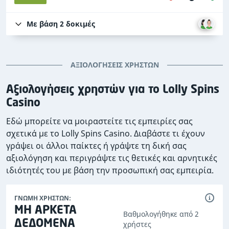
Με βάση
2
δοκιμές
ΑΞΙΟΛΟΓΉΣΕΙΣ ΧΡΗΣΤΏΝ
Αξιολογήσεις χρηστών για το Lolly Spins
Casino
Εδώ μπορείτε να μοιραστείτε τις εμπειρίες σας
σχετικά με το Lolly Spins Casino. Διαβάστε τι έχουν
γράψει οι άλλοι παίκτες ή γράψτε τη δική σας
αξιολόγηση και περιγράψτε τις θετικές και αρνητικές
ιδιότητές του με βάση την προσωπική σας εμπειρία.
ΓΝΏΜΗ ΧΡΗΣΤΏΝ:
ΜΗ ΑΡΚΕΤΆ
Βαθμολογήθηκε από 2
ΔΕΔΟΜΈΝΑ
χρήστες