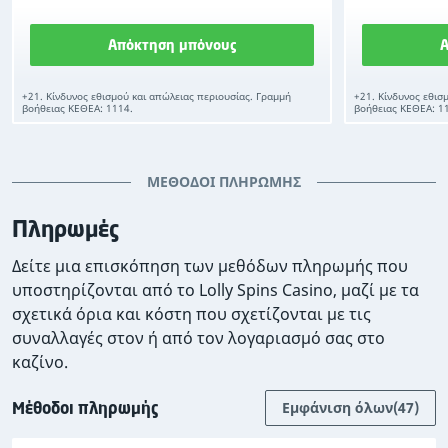
Απόκτηση μπόνους
Α
+21. Κίνδυνος εθισμού και απώλειας περιουσίας. Γραμμή
+21. Κίνδυνος εθισ
βοήθειας ΚΕΘΕΑ: 1114.
βοήθειας ΚΕΘΕΑ: 1
ΜΈΘΟΔΟΙ ΠΛΗΡΩΜΉΣ
Πληρωμές
Δείτε μια επισκόπηση των μεθόδων πληρωμής που
υποστηρίζονται από το Lolly Spins Casino, μαζί με τα
σχετικά όρια και κόστη που σχετίζονται με τις
συναλλαγές στον ή από τον λογαριασμό σας στο
καζίνο.
Μέθοδοι πληρωμής
Εμφάνιση όλων
(47)