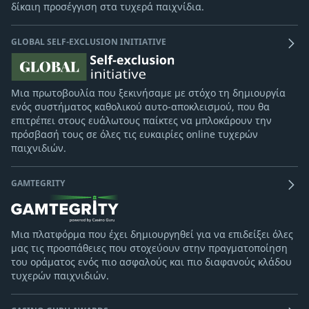
δίκαιη προσέγγιση στα τυχερά παιχνίδια.
GLOBAL SELF-EXCLUSION INITIATIVE
Μια πρωτοβουλία που ξεκινήσαμε με στόχο τη δημιουργία
ενός συστήματος καθολικού αυτο-αποκλεισμού, που θα
επιτρέπει στους ευάλωτους παίκτες να μπλοκάρουν την
πρόσβασή τους σε όλες τις ευκαιρίες online τυχερών
παιχνιδιών.
GAMTEGRITY
Μια πλατφόρμα που έχει δημιουργηθεί για να επιδείξει όλες
μας τις προσπάθειες που στοχεύουν στην πραγματοποίηση
του οράματος ενός πιο ασφαλούς και πιο διαφανούς κλάδου
τυχερών παιχνιδιών.