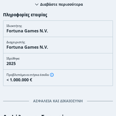
αξιολόγησή μας, λάβαμε υπόψη μας τα παράπονα των
Διαβάστε περισσότερα
παικτών του καζίνο, τα εκτιμώμενα έσοδα, την άδεια,
τη γνησιότητα των παιχνιδιών, την ποιότητα της
Πληροφορίες εταιρίας
εξυπηρέτησης πελατών, το πόσο δίκαιοι είναι οι όροι
Ιδιοκτήτης
και οι προϋποθέσεις, τα όρια ανάληψης και κέρδους,
Fortuna Games N.V.
καθώς και άλλους παράγοντες. Το Lolly Spins Casino
σχετίζεται και με άλλα online καζίνο
, τα οποία
Διαχειριστής
παρατίθενται παρακάτω, και η αξιολόγησή του
Fortuna Games N.V.
επηρεάζεται θετικά από αυτά. Διαβάστε την πλήρη
αξιολόγησή μας παρακάτω, για να μάθετε
Ιδρύθηκε
2025
περισσότερα σχετικά με αυτό το καζίνο.
Σύμφωνα με τις έρευνες και τους υπολογισμούς μας,
Προβλεπόμενα ετήσια έσοδα
< 1.000.000 €
το Lolly Spins Casino είναι ένα
μικρότερο online
καζίνο
όσον αφορά τα συνολικά έσοδα. Ωστόσο,
ανήκει σε μια μεγάλη ομάδα συσχετιζόμενων καζίνο
με υψηλά συνδυαστικά έσοδα. Τα έσοδα ενός καζίνο
ΑΣΦΆΛΕΙΑ ΚΑΙ ΔΙΚΑΙΟΣΎΝΗ
είναι ένας σημαντικός παράγοντας, καθώς τα
μεγαλύτερα καζίνο δεν έχουν συνήθως πρόβλημα να