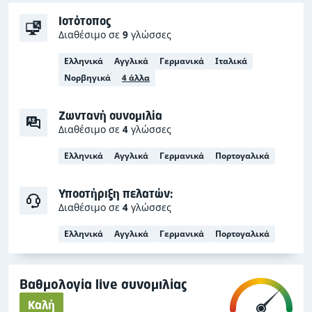
Ιστότοπος
Διαθέσιμο σε
9
γλώσσες
Ελληνικά
Αγγλικά
Γερμανικά
Ιταλικά
Νορβηγικά
4 άλλα
Ζωντανή συνομιλία
Διαθέσιμο σε
4
γλώσσες
Ελληνικά
Αγγλικά
Γερμανικά
Πορτογαλικά
Υποστήριξη πελατών:
Διαθέσιμο σε
4
γλώσσες
Ελληνικά
Αγγλικά
Γερμανικά
Πορτογαλικά
Βαθμολογία live συνομιλίας
Καλή