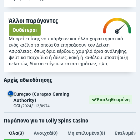
Άλλοι παράγοντες
Ουδέτεροι
Μπορεί επίσης να υπάρξουν και άλλα χαρακτηριστικά
ενός καζίνο τα οποία θα επηρεάσουν τον Δείκτη
Ασφάλειας, όπως όρια κέρδους, χαμηλά όρια ανάληψης,
ψεύτικα παιχνίδια ή άδειες, κακή ή καθόλου υποστήριξη
πελατών, δίκτυο επίγειων καταστημάτων, κ.λπ.
Αρχές αδειοδότησης
Curaçao (Curaçao Gaming
Επαληθευμένη
Authority)
OGL/2024/112/0974
Παράπονα για το Lolly Spins Casino
Όλα
(3)
Ανοιχτά
(0)
Μη επιλυμένα
(0)
Επιλυμένα