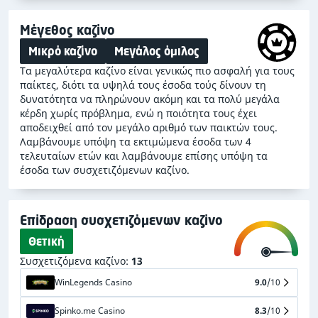
Μέγεθος καζίνο
Μικρό καζίνο
Μεγάλος όμιλος
Τα μεγαλύτερα καζίνο είναι γενικώς πιο ασφαλή για τους
παίκτες, διότι τα υψηλά τους έσοδα τούς δίνουν τη
δυνατότητα να πληρώνουν ακόμη και τα πολύ μεγάλα
κέρδη χωρίς πρόβλημα, ενώ η ποιότητα τους έχει
αποδειχθεί από τον μεγάλο αριθμό των παικτών τους.
Λαμβάνουμε υπόψη τα εκτιμώμενα έσοδα των 4
τελευταίων ετών και λαμβάνουμε επίσης υπόψη τα
έσοδα των συσχετιζόμενων καζίνο.
Επίδραση συσχετιζόμενων καζίνο
Θετική
Συσχετιζόμενα καζίνο:
13
WinLegends Casino
9.0
/10
Spinko.me Casino
8.3
/10