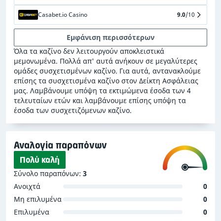
Casabet.io Casino
9.0
/10
Εμφάνιση περισσότερων
Όλα τα καζίνο δεν λειτουργούν αποκλειστικά
μεμονωμένα. Πολλά απ' αυτά ανήκουν σε μεγαλύτερες
ομάδες συσχετισμένων καζίνο. Για αυτά, αντανακλούμε
επίσης τα συσχετισμένα καζίνο στον Δείκτη Ασφάλειας
μας. Λαμβάνουμε υπόψη τα εκτιμώμενα έσοδα των 4
τελευταίων ετών και λαμβάνουμε επίσης υπόψη τα
έσοδα των συσχετιζόμενων καζίνο.
Αναλογία παραπόνων
Πολύ καλή
Σύνολο παραπόνων:
3
Ανοιχτά
0
Μη επιλυμένα
0
Επιλυμένα
0