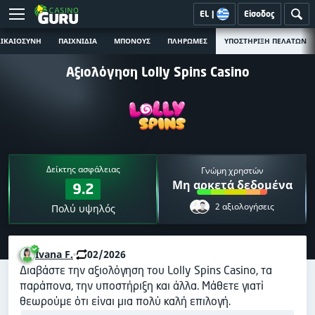
EL
|
Είσοδος
ΔΙΚΑΙΟΣΎΝΗ
ΠΑΙΧΝΊΔΙΑ
ΜΠΌΝΟΥΣ
ΠΛΗΡΩΜΈΣ
ΥΠΟΣΤΉΡΙΞΗ ΠΕΛΑΤΏΝ
Αξιολόγηση Lolly Spins Casino
Δείκτης ασφάλειας
Γνώμη χρηστών
Μη αρκετά δεδομένα
9.2
2 αξιολογήσεις
Πολύ υψηλός
Ivana F.
02/2026
Διαβάστε την αξιολόγηση του Lolly Spins Casino, τα
παράπονα, την υποστήριξη και άλλα. Μάθετε γιατί
θεωρούμε ότι είναι μια πολύ καλή επιλογή.