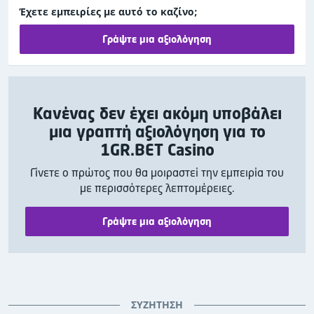
Έχετε εμπειρίες με αυτό το καζίνο;
Γράψτε μια αξιολόγηση
Κανένας δεν έχει ακόμη υποβάλει
μια γραπτή αξιολόγηση για το
1GR.BET Casino
Γίνετε ο πρώτος που θα μοιραστεί την εμπειρία του
με περισσότερες λεπτομέρειες.
Γράψτε μια αξιολόγηση
ΣΥΖΉΤΗΣΗ