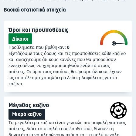
Το 1GR.BET Casino λειτουργεί χωρίς έγκυρη άδεια.
Βασικά στατιστικά στοιχεία
Δεν βρήκαμε
κανένα σχετικό παράπονο
για αυτό το
καζίνο.
Όροι και προϋποθέσεις
Το 1GR.BET Casino έχει υποστήριξη πελατών, αλλά
Δίκαιοι
την έχουμε αξιολογήσει ως μη επαγγελματική ή ως
Προβλήματα που βρέθηκαν:
0
πολύ κακής ποιότητας.
Αυτό σημαίνει ότι υπάρχει
Εξετάζουμε τους όρους και τις προϋποθέσεις κάθε καζίνο
δυνατότητα επικοινωνίας με κάποιον στο καζίνο,
και αναζητούμε άδικους κανόνες που θα μπορούσαν
αλλά μην περιμένετε ποιοτική εξυπηρέτηση με
ενδεχομένως να χρησιμοποιηθούν ενάντια στους
γρήγορες και κατάλληλες απαντήσεις.
παίκτες. Οι όροι τους οποίους θεωρούμε άδικους έχουν
ως αποτέλεσμα χαμηλότερο Δείκτη Ασφάλειας για το
Όπως προαναφέραμε, έχουμε δώσει στο 1GR.BET
καζίνο.
Casino Δείκτη ασφαλείας κάτω από τον μέσο όρο. Αυτό
σημαίνει ότι αν και δεν είναι ένα εντελώς κακό καζίνο,
έχει ορισμένα αρνητικά χαρακτηριστικά εξαιτίας των
Μέγεθος καζίνο
οποίων σάς συμβουλεύουμε να βρείτε ένα καλύτερο
Μικρό καζίνο
online καζίνο για παιχνίδι.
Τα μεγαλύτερα καζίνο είναι γενικώς πιο ασφαλή για τους
παίκτες, διότι τα υψηλά τους έσοδα τούς δίνουν τη
δυνατότητα να πληρώνουν ακόμη και τα πολύ μεγάλα