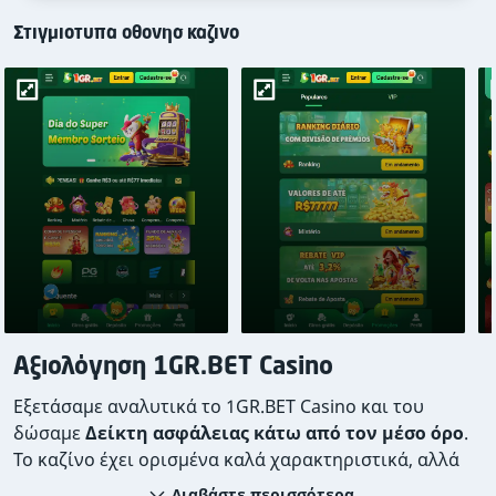
Στιγμιοτυπα οθονησ καζινο
Αξιολόγηση 1GR.BET Casino
Εξετάσαμε αναλυτικά το 1GR.BET Casino και του
δώσαμε
Δείκτη ασφάλειας κάτω από τον μέσο όρο
.
Το καζίνο έχει ορισμένα καλά χαρακτηριστικά, αλλά
έχει επίσης πολλά αρνητικά χαρακτηριστικά εξαιτίας
Διαβάστε περισσότερα