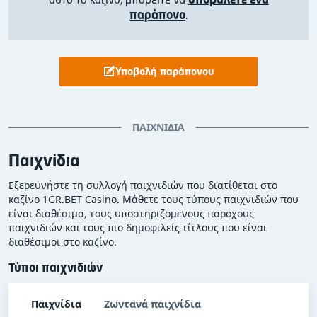
παράπονο
.
Υποβολή παράπονου
ΠΑΙΧΝΊΔΙΑ
Παιχνίδια
Εξερευνήστε τη συλλογή παιχνιδιών που διατίθεται στο
καζίνο 1GR.BET Casino. Μάθετε τους τύπους παιχνιδιών που
είναι διαθέσιμα, τους υποστηριζόμενους παρόχους
παιχνιδιών και τους πιο δημοφιλείς τίτλους που είναι
διαθέσιμοι στο καζίνο.
Τύποι παιχνιδιών
Παιχνίδια
Ζωντανά παιχνίδια