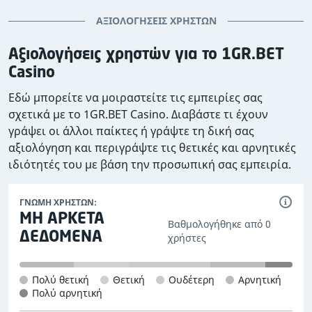
ΑΞΙΟΛΟΓΉΣΕΙΣ ΧΡΗΣΤΏΝ
Αξιολογήσεις χρηστών για το 1GR.BET
Casino
Εδώ μπορείτε να μοιραστείτε τις εμπειρίες σας
σχετικά με το 1GR.BET Casino. Διαβάστε τι έχουν
γράψει οι άλλοι παίκτες ή γράψτε τη δική σας
αξιολόγηση και περιγράψτε τις θετικές και αρνητικές
ιδιότητές του με βάση την προσωπική σας εμπειρία.
ΓΝΏΜΗ ΧΡΗΣΤΏΝ:
ΜΗ ΑΡΚΕΤΆ
Βαθμολογήθηκε από 0
ΔΕΔΟΜΈΝΑ
χρήστες
Πολύ θετική
Θετική
Ουδέτερη
Αρνητική
Πολύ αρνητική