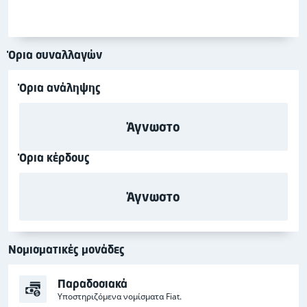
Όρια συναλλαγών
Όρια ανάληψης
Άγνωστο
Όρια κέρδους
Άγνωστο
Νομισματικές μονάδες
Παραδοσιακά
Υποστηριζόμενα νομίσματα Fiat.