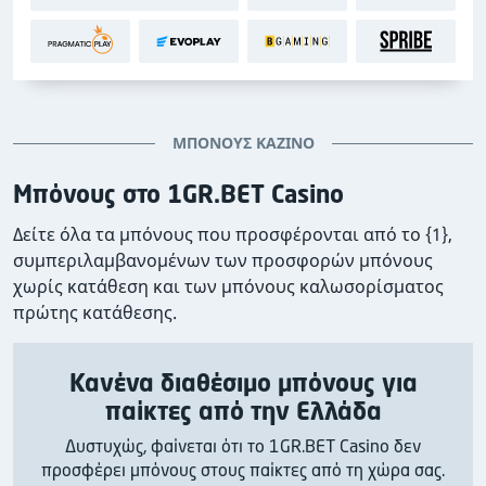
ΜΠΌΝΟΥΣ ΚΑΖΊΝΟ
Μπόνους στο 1GR.BET Casino
Δείτε όλα τα μπόνους που προσφέρονται από το {1},
συμπεριλαμβανομένων των προσφορών μπόνους
χωρίς κατάθεση και των μπόνους καλωσορίσματος
πρώτης κατάθεσης.
Κανένα διαθέσιμο μπόνους για
παίκτες από την Ελλάδα
Δυστυχώς, φαίνεται ότι το 1GR.BET Casino δεν
προσφέρει μπόνους στους παίκτες από τη χώρα σας.