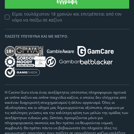
Εγγραφή
Είμαι τουλάχιστον 18 χρονών και επιτρέπεται από τον
νόμο να παίξω σε καζίνο
ΠΑΊΖΕΤΕ ΥΠΕΎΘΥΝΑ ΚΑΙ ΜΕ ΜΈΤΡΟ.
Η Casino Guru είναι ένας ανεξάρτητος ιστότοπος πληροφοριών σχετικά
με online καζίνο και online παιχνίδια καζίνο, ο οποίος δεν ελέγχεται από
κανέναν διαχειριστή στοιχηματισμού ή άλλον οργανισμό. Όλες οι
αξιολογήσεις και οι οδηγοί μας δημιουργούνται αξιόπιστα, σύμφωνα με
τις καλύτερες γνώσεις και την καλύτερη κρίση των μελών της ομάδας των
ανεξάρτητων ειδικών μας. Ωστόσο, προορίζονται μόνο για
πληροφοριακούς σκοπούς και δεν πρέπει να θεωρούνται νομική
συμβουλή. Θα πρέπει πάντα να βεβαιώνεστε ότι πληροίτε όλες τις
κανονιστικές απαιτήσεις πριν παίξετε σε οποιοδήποτε καζίνο επιλέξετε.