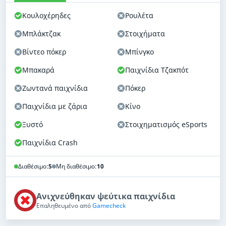
Κουλοχέρηδες
Ρουλέτα
Μπλάκτζακ
Στοιχήματα
Βίντεο πόκερ
Μπίνγκο
Μπακαρά
Παιχνίδια Τζακπότ
Ζωντανά παιχνίδια
Πόκερ
Παιχνίδια με ζάρια
Κίνο
Ξυστό
Στοιχηματισμός eSports
Παιχνίδια Crash
Διαθέσιμο:
5
Μη διαθέσιμο:
10
Ανιχνεύθηκαν ψεύτικα παιχνίδια
Επαληθευμένο από
Gamecheck