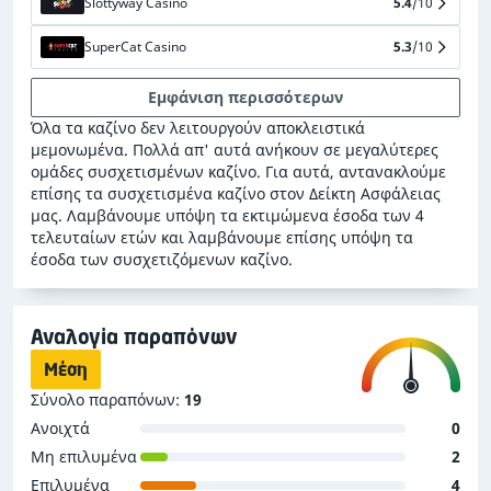
έχει ορισμένα αρνητικά χαρακτηριστικά εξαιτίας των
Slottyway Casino
5.4
/10
οποίων σάς συμβουλεύουμε να βρείτε ένα καλύτερο
SuperCat Casino
5.3
/10
online καζίνο για παιχνίδι.
Εμφάνιση περισσότερων
Όλα τα καζίνο δεν λειτουργούν αποκλειστικά
μεμονωμένα. Πολλά απ' αυτά ανήκουν σε μεγαλύτερες
ομάδες συσχετισμένων καζίνο. Για αυτά, αντανακλούμε
επίσης τα συσχετισμένα καζίνο στον Δείκτη Ασφάλειας
μας. Λαμβάνουμε υπόψη τα εκτιμώμενα έσοδα των 4
τελευταίων ετών και λαμβάνουμε επίσης υπόψη τα
έσοδα των συσχετιζόμενων καζίνο.
Αναλογία παραπόνων
Μέση
Σύνολο παραπόνων:
19
Ανοιχτά
0
Μη επιλυμένα
2
Επιλυμένα
4