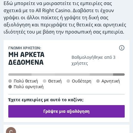
Εδώ μπορείτε να μοιραστείτε τις εμπειρίες σας
σχετικά με το All Right Casino. Διαβάστε τι έχουν
γράψει οι άλλοι παίκτες ή γράψτε τη δική σας
αξιολόγηση και περιγράψτε τις θετικές και αρνητικές
ιδιότητές του με βάση την προσωπική σας εμπειρία.
ΓΝΏΜΗ ΧΡΗΣΤΏΝ:
ΜΗ ΑΡΚΕΤΆ
Βαθμολογήθηκε από 3
ΔΕΔΟΜΈΝΑ
χρήστες
Πολύ θετική
Θετική
Ουδέτερη
Αρνητική
Πολύ αρνητική
Έχετε εμπειρίες με αυτό το καζίνο;
Γράψτε μια αξιολόγηση