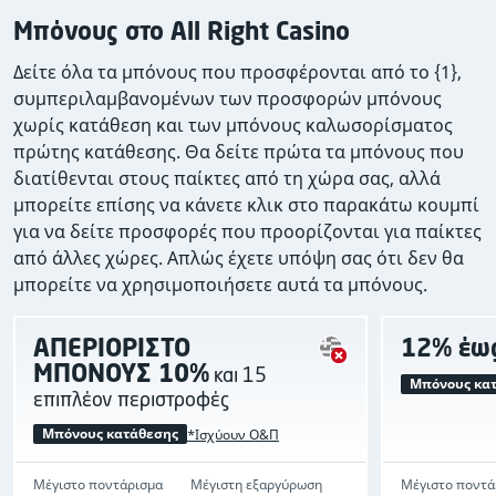
Μπόνους στο All Right Casino
Δείτε όλα τα μπόνους που προσφέρονται από το {1},
συμπεριλαμβανομένων των προσφορών μπόνους
χωρίς κατάθεση και των μπόνους καλωσορίσματος
πρώτης κατάθεσης. Θα δείτε πρώτα τα μπόνους που
διατίθενται στους παίκτες από τη χώρα σας, αλλά
μπορείτε επίσης να κάνετε κλικ στο παρακάτω κουμπί
για να δείτε προσφορές που προορίζονται για παίκτες
από άλλες χώρες. Απλώς έχετε υπόψη σας ότι δεν θα
μπορείτε να χρησιμοποιήσετε αυτά τα μπόνους.
ΑΠΕΡΙΟΡΙΣΤΟ
12% έως
ΜΠΟΝΟΥΣ 10%
και 15
Μπόνους κα
επιπλέον περιστροφές
Μπόνους κατάθεσης
*Ισχύουν Ο&Π
Μέγιστο ποντάρισμα
Μέγιστη εξαργύρωση
Μέγιστο ποντά