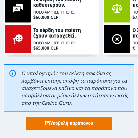
καθυστερούν.
πα
κα
ΠΟΣΟ ΑΜΦΙΣΒΗΤΗΣΗΣ:
ΠΟ
$60.000 CLP
$7
Τα κέρδη του παίκτη
Ο 
έχουν κατασχεθεί.
πα
κα
ΠΟΣΟ ΑΜΦΙΣΒΗΤΗΣΗΣ:
ΠΟ
α
$65.000 CLP
€
Ο υπολογισμός του Δείκτη ασφάλειας
λαμβάνει επίσης υπόψη τα παράπονα για τα
συσχετιζόμενα καζίνο και τα παράπονα που
υποβάλλονται μέσω άλλων ιστότοπων εκτός
από την Casino Guru.
Υποβολή παράπονου