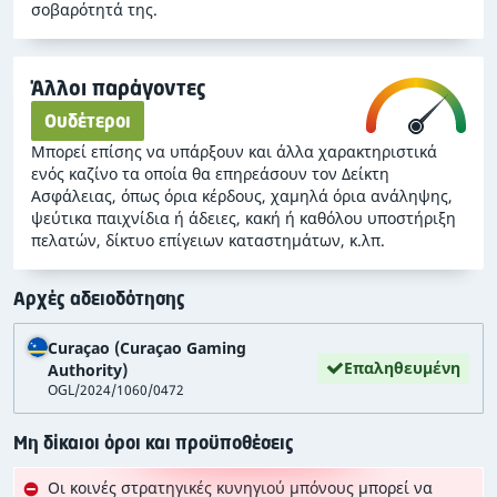
σοβαρότητά της.
Άλλοι παράγοντες
Ουδέτεροι
Μπορεί επίσης να υπάρξουν και άλλα χαρακτηριστικά
ενός καζίνο τα οποία θα επηρεάσουν τον Δείκτη
Ασφάλειας, όπως όρια κέρδους, χαμηλά όρια ανάληψης,
ψεύτικα παιχνίδια ή άδειες, κακή ή καθόλου υποστήριξη
πελατών, δίκτυο επίγειων καταστημάτων, κ.λπ.
Αρχές αδειοδότησης
Curaçao (Curaçao Gaming
Επαληθευμένη
Authority)
OGL/2024/1060/0472
Μη δίκαιοι όροι και προϋποθέσεις
Οι κοινές στρατηγικές κυνηγιού μπόνους μπορεί να