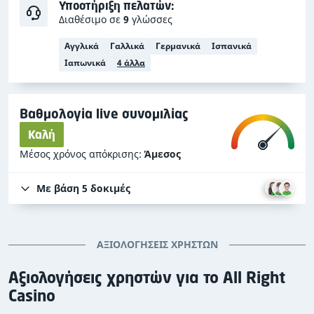
Υποστήριξη πελατών:
Διαθέσιμο σε
9
γλώσσες
Αγγλικά
Γαλλικά
Γερμανικά
Ισπανικά
Ιαπωνικά
4 άλλα
Βαθμολογία live συνομιλίας
Καλή
Μέσος χρόνος απόκρισης:
Άμεσος
Με βάση
5
δοκιμές
ΑΞΙΟΛΟΓΉΣΕΙΣ ΧΡΗΣΤΏΝ
Αξιολογήσεις χρηστών για το All Right
Casino