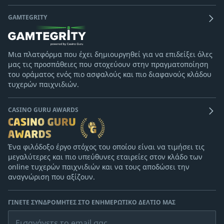
GAMTEGRITY
Μια πλατφόρμα που έχει δημιουργηθεί για να επιδείξει όλες
μας τις προσπάθειες που στοχεύουν στην πραγματοποίηση
του οράματος ενός πιο ασφαλούς και πιο διαφανούς κλάδου
τυχερών παιχνιδιών.
CASINO GURU AWARDS
Ένα φιλόδοξο έργο στόχος του οποίου είναι να τιμήσει τις
μεγαλύτερες και πιο υπεύθυνες εταιρείες στον κλάδο των
online τυχερών παιχνιδιών και να τους αποδώσει την
αναγνώριση που αξίζουν.
ΓΊΝΕΤΕ ΣΥΝΔΡΟΜΗΤΈΣ ΣΤΟ ΕΝΗΜΕΡΩΤΙΚΌ ΔΕΛΤΊΟ ΜΑΣ
Εισαγάγετε το email σας