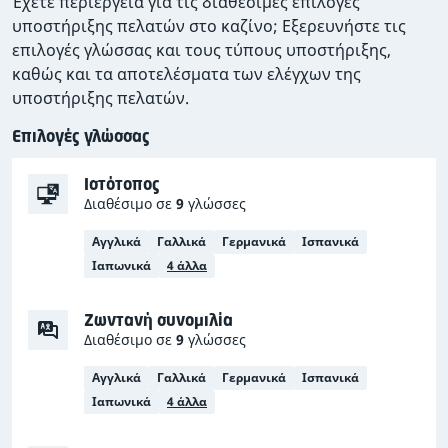
Έχετε περιέργεια για τις διαθέσιμες επιλογές
υποστήριξης πελατών στο καζίνο; Εξερευνήστε τις
επιλογές γλώσσας και τους τύπους υποστήριξης,
καθώς και τα αποτελέσματα των ελέγχων της
υποστήριξης πελατών.
Επιλογές γλώσσας
Ιστότοπος
Διαθέσιμο σε
9
γλώσσες
Αγγλικά
Γαλλικά
Γερμανικά
Ισπανικά
Ιαπωνικά
4 άλλα
Ζωντανή συνομιλία
Διαθέσιμο σε
9
γλώσσες
Αγγλικά
Γαλλικά
Γερμανικά
Ισπανικά
Ιαπωνικά
4 άλλα