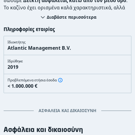
δώσαμε
Δείκτη ασφάλειας κάτω από τον μέσο όρο
.
Το καζίνο έχει ορισμένα καλά χαρακτηριστικά, αλλά
έχει επίσης πολλά αρνητικά χαρακτηριστικά εξαιτίας
Διαβάστε περισσότερα
των οποίων είναι καλύτερο να επιλέξετε ένα άλλο
καζίνο. Στην αξιολόγησή μας, λάβαμε υπόψη μας τα
Πληροφορίες εταιρίας
παράπονα των παικτών του καζίνο, τα εκτιμώμενα
Ιδιοκτήτης
έσοδα, την άδεια, τη γνησιότητα των παιχνιδιών, την
Atlantic Management B.V.
ποιότητα της εξυπηρέτησης πελατών, το πόσο δίκαιοι
είναι οι όροι και οι προϋποθέσεις, τα όρια ανάληψης
Ιδρύθηκε
και κέρδους, καθώς και άλλους παράγοντες. Το All
2019
Right Casino
σχετίζεται και με άλλα online καζίνο
,
τα οποία παρατίθενται παρακάτω, και η αξιολόγησή
Προβλεπόμενα ετήσια έσοδα
< 1.000.000 €
του επηρεάζεται αρνητικά από αυτά. Διαβάστε την
πλήρη αξιολόγησή μας παρακάτω, για να μάθετε
περισσότερα σχετικά με αυτό το καζίνο.
ΑΣΦΆΛΕΙΑ ΚΑΙ ΔΙΚΑΙΟΣΎΝΗ
Σύμφωνα με τις έρευνες και τους υπολογισμούς μας,
το All Right Casino είναι ένα
μικρότερο online καζίνο
όσον αφορά τα συνολικά έσοδα. Ωστόσο, ανήκει σε
Ασφάλεια και δικαιοσύνη