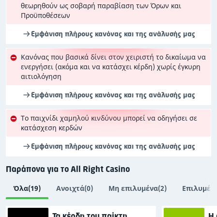
θεωρηθούν ως σοβαρή παραβίαση των Όρων και
Προϋποθέσεων
Εμφάνιση πλήρους κανόνας και της ανάλυσής μας
Κανόνας που βασικά δίνει στον χειριστή το δικαίωμα να
ενεργήσει (ακόμα και να κατάσχει κέρδη) χωρίς έγκυρη
αιτιολόγηση
Εμφάνιση πλήρους κανόνας και της ανάλυσής μας
Το παιχνίδι χαμηλού κινδύνου μπορεί να οδηγήσει σε
κατάσχεση κερδών
Εμφάνιση πλήρους κανόνας και της ανάλυσής μας
Παράπονα για το All Right Casino
Όλα
(19)
Ανοιχτά
(0)
Μη επιλυμένα
(2)
Επιλυμέν
Τα κέρδη του παίκτη
Η 