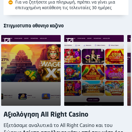
Για να ζητήσετε μια πληρωμή, πρέπει να γίνει μια
επιτυχημένη κατάθεση τις τελευταίες 30 ημέρες
Στιγμιοτυπα οθονησ καζινο
Αξιολόγηση All Right Casino
Εξετάσαμε αναλυτικά το All Right Casino και του