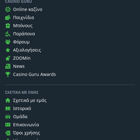
CASINO GURU
Λίγα μαύρα πρόβατα που καταστρέφουν την αγορά
Online καζίνο
με ασυνήθιστους κανονισμούς.
Παιχνίδια
Ο κόσμος θα χαθεί εξαιτίας της απληστίας!
Μπόνους
Ο Μεντλόφσκι σου
Παράπονα
Φόρουμ
Αξιολογήσεις
ZOOMin
News
Casino Guru Awards
ΣΧΕΤΙΚΆ ΜΕ ΕΜΆΣ
Σχετικά με εμάς
Ιστορικό
Ομάδα
Επικοινωνία
Όροι χρήσης