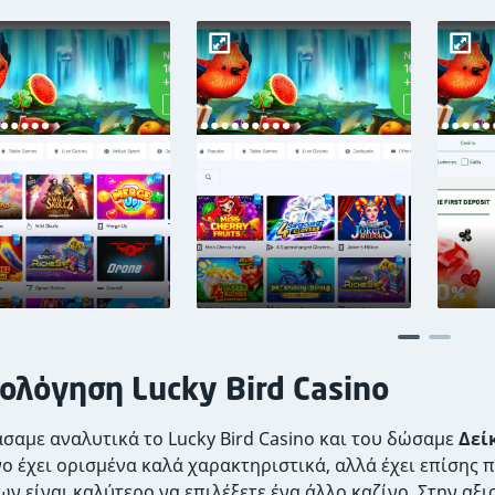
ιολόγηση Lucky Bird Casino
άσαμε αναλυτικά το Lucky Bird Casino και του δώσαμε
Δεί
νο έχει ορισμένα καλά χαρακτηριστικά, αλλά έχει επίσης 
ων είναι καλύτερο να επιλέξετε ένα άλλο καζίνο. Στην α