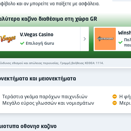
φίβολο και αν μπορείτε να παίξετε με ασφάλεια.
αλύτερα καζίνο διαθέσιμα στη χώρα GR
Winsh
V.Vegas Casino
Πο
Επιλογή Guru
πα
Κίνδυνος εθισμού και απώλειας περιουσίας. Γραμμή βοήθειας ΚΕΘΕΑ: 1114.
νεκτήματα και μειονεκτήματα
Τεράστια γκάμα παρόχων παιχνιδιών
Η φή
Μεγάλο εύρος γλωσσών και νομισμάτων
Μερι
μιοτυπα οθονησ καζινο