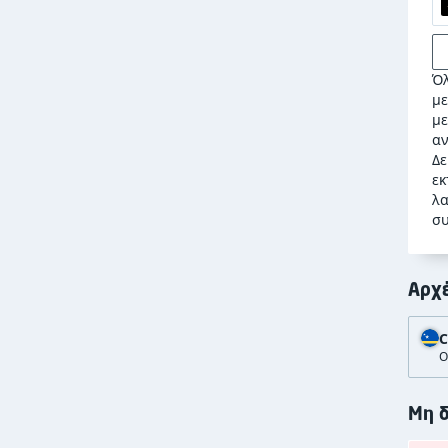
Όλ
με
με
αν
Δε
εκ
λα
συ
Αρχέ
C
O
Μη δ