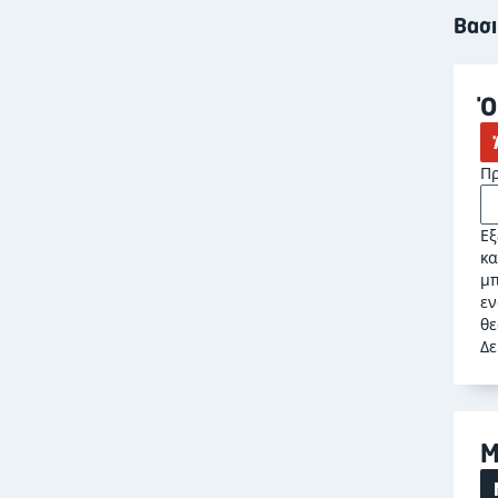
Βασι
Ό
Π
Εξ
κα
Όπως
μπ
σημα
εν
οποί
θε
Δε
Μ