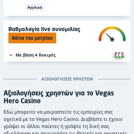
Αγγλικά
Βαθμολογία live συνομιλίας
Κάτω του μετρίου
Με βάση
4
δοκιμές
ΑΞΙΟΛΟΓΉΣΕΙΣ ΧΡΗΣΤΏΝ
Αξιολογήσεις χρηστών για το Vegas
Hero Casino
Εδώ μπορείτε να μοιραστείτε τις εμπειρίες σας
σχετικά με το Vegas Hero Casino. Διαβάστε τι έχουν
γράψει οι άλλοι παίκτες ή γράψτε τη δική σας
αξιολόγηση και περιγράψτε τις θετικές και αρνητικές