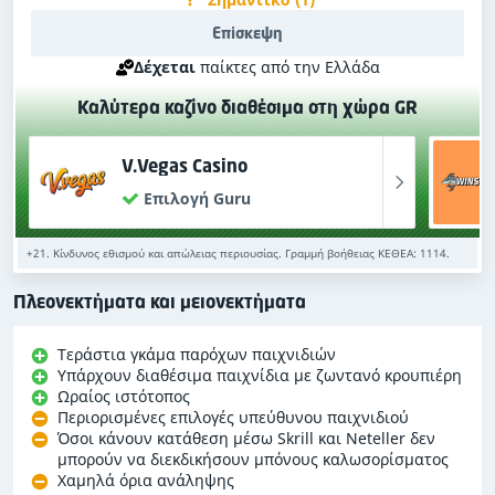
Επίσκεψη
Δέχεται
παίκτες από την Ελλάδα
Καλύτερα καζίνο διαθέσιμα στη χώρα GR
V.Vegas Casino
Επιλογή Guru
+21. Κίνδυνος εθισμού και απώλειας περιουσίας. Γραμμή βοήθειας ΚΕΘΕΑ: 1114.
Πλεονεκτήματα και μειονεκτήματα
Τεράστια γκάμα παρόχων παιχνιδιών
Υπάρχουν διαθέσιμα παιχνίδια με ζωντανό κρουπιέρη
Ωραίος ιστότοπος
Περιορισμένες επιλογές υπεύθυνου παιχνιδιού
Όσοι κάνουν κατάθεση μέσω Skrill και Neteller δεν
μπορούν να διεκδικήσουν μπόνους καλωσορίσματος
Χαμηλά όρια ανάληψης