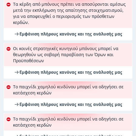
Τα κέρδη από μπόνους πρέπει να αποσύρονται αμέσως
μετά την εκπλήρωση της απαίτησης στοιχηματισμού,
για να αποφευχθεί ο περιορισμός των πρόσθετων
κερδών.
Εμφάνιση πλήρους κανόνας και της ανάλυσής μας
Οι κοινές στρατηγικές κυνηγιού μπόνους μπορεί να
θεωρηθούν ως σοβαρή παραβίαση των Όρων και
Προϋποθέσεων
Εμφάνιση πλήρους κανόνας και της ανάλυσής μας
Το παιχνίδι χαμηλού κινδύνου μπορεί να οδηγήσει σε
κατάσχεση κερδών
Εμφάνιση πλήρους κανόνας και της ανάλυσής μας
Το παιχνίδι χαμηλού κινδύνου μπορεί να οδηγήσει σε
κατάσχεση κερδών