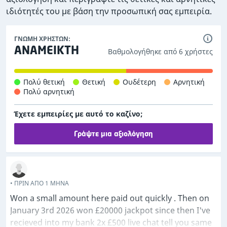
ιδιότητές του με βάση την προσωπική σας εμπειρία.
ΓΝΏΜΗ ΧΡΗΣΤΏΝ:
ΑΝΆΜΕΙΚΤΗ
Βαθμολογήθηκε από 6 χρήστες
Πολύ θετική
Θετική
Ουδέτερη
Αρνητική
Πολύ αρνητική
Έχετε εμπειρίες με αυτό το καζίνο;
Γράψτε μια αξιολόγηση
• ΠΡΙΝ ΑΠΌ 1 ΜΉΝΑ
Won a small amount here paid out quickly . Then on
January 3rd 2026 won £20000 jackpot since then I've
recieved into my bank 2x £500 live chat tell you same