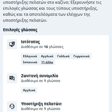
υποστήριξης πελατών στο καζίνο; Εξερευνήστε τις
επιλογές γλώσσας και τους τύπους υποστήριξης,
καθώς και τα αποτελέσματα των ελέγχων της
υποστήριξης πελατών.
Επιλογές γλώσσας
Ιστότοπος
Διαθέσιμο σε
16
γλώσσες
Ελληνικά
Αγγλικά
Γαλλικά
Γερμανικά
Ισπανικά
11 άλλα
Ζωντανή συνομιλία
Διαθέσιμο σε
1
γλώσσα
Αγγλικά
Υποστήριξη πελατών:
Διαθέσιμο σε
1
γλώσσα