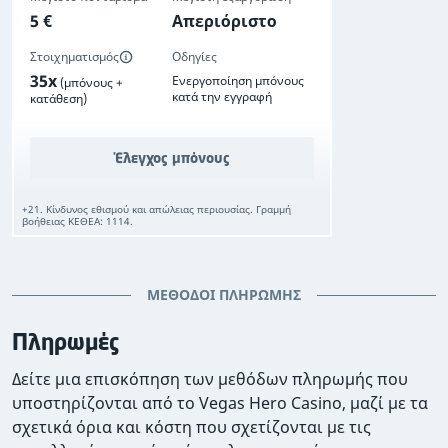
5 €
Απεριόριστο
Στοιχηματισμός
Οδηγίες
35x
Ενεργοποίηση μπόνους
(μπόνους +
κατά την εγγραφή
κατάθεση)
Έλεγχος μπόνους
+21. Κίνδυνος εθισμού και απώλειας περιουσίας. Γραμμή
βοήθειας ΚΕΘΕΑ: 1114.
ΜΈΘΟΔΟΙ ΠΛΗΡΩΜΉΣ
Πληρωμές
Δείτε μια επισκόπηση των μεθόδων πληρωμής που
υποστηρίζονται από το Vegas Hero Casino, μαζί με τα
σχετικά όρια και κόστη που σχετίζονται με τις