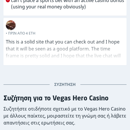
can't place a sports bet with an active casino bonus
caused by your experience with our support team.
(using your real money obviously)
We would like to remind you of point 6.14 of our
Terms and Conditions, which states:
• ΠΡΙΝ ΑΠΌ 4 ΈΤΗ
"The Company reserves the right to make payments
This is a solid site that you can check out and I hope
according to an individual schedule, set the minimum
that it will be seen as a good platform. The time
and maximum amount per one transaction, and the
frame is pretty solid and I hope that the live chat will
time for this transaction, which may differ depending
be amplified. The mobile-friendly site is supreme as
on the withdrawal method, your account level, or
well because you can play games on phones and
other relevant factors."
tablets as well. Live chat is not a good experience for
This is email I received taking into consideration ive
some parts of the site and I think that more people
ΣΥΖΉΤΗΣΗ
already had a few withdrawals so how they can
will check this out and it will be interesting to see
change the play now I don't understand ive had no
Συζήτηση για το Vegas Hero Casino
further. Bugs will appear but I hope that it works for
reply since receiving this email
the future sites.
Συζητήστε οτιδήποτε σχετικό με το Vegas Hero Casino
Today's update
με άλλους παίκτες, μοιραστείτε τη γνώμη σας ή λάβετε
Had email from Amy today quite confusing saying
απαντήσεις στις ερωτήσεις σας.
that withdrawal waiting from 9th April is due to
verification process i don't know why all of a sudden