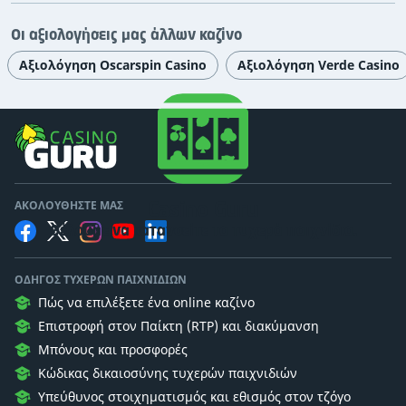
as im fully verified and already received some of my
Οι αξιολογήσεις μας άλλων καζίνο
winnings this casino are just making their own rules
to hold onto my winnings. Shall keep updating
Αξιολόγηση Oscarspin Casino
Αξιολόγηση Verde Casino
Update 22/04
3 x withdrawals completed from 9th/10th/11th Took
their time but finally done 2 more requested i shall
update soon
Update 30/04/26
Been over a week since received any movement on
Casino Guru
ΑΚΟΛΟΥΘΉΣΤΕ ΜΑΣ
my account. I was hoping to see more withdrawal
Θέλουμε να κατανοείτε τα τυχερά παιχνίδια.
completed by today but nothing. I did get email on
Update 8/4/26
ΟΔΗΓΌΣ ΤΥΧΕΡΏΝ ΠΑΙΧΝΙΔΙΏΝ
Had 3 x withdrawal in last 3 days last of April's
Πώς να επιλέξετε ένα online καζίνο
requests im happy about that snd hope it continues
but im only halfway through relieving my winnings
Επιστροφή στον Παίκτη (RTP) και διακύμανση
and its 5 months in since I actually won ill keep
Μπόνους και προσφορές
updating hopefully to say my withdrawal are still
Κώδικας δικαιοσύνης τυχερών παιχνιδιών
going smoothly
Υπεύθυνος στοιχηματισμός και εθισμός στον τζόγο