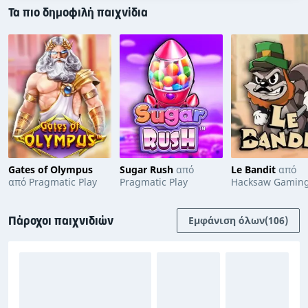
Τα πιο δημοφιλή παιχνίδια
Gates of Olympus
Sugar Rush
από
Le Bandit
από
από Pragmatic Play
Pragmatic Play
Hacksaw Gamin
Πάροχοι παιχνιδιών
Εμφάνιση όλων
(106)