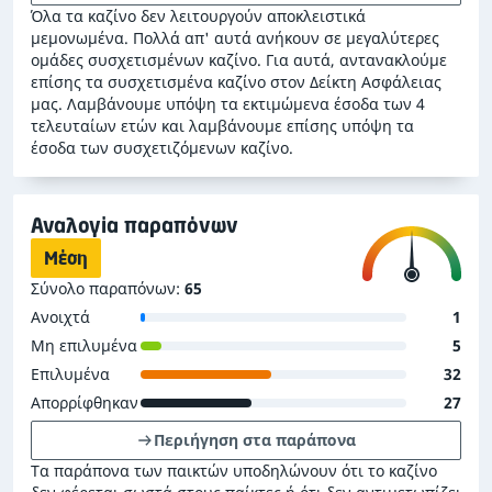
σημαίνει ότι αν και δεν είναι ένα εντελώς κακό καζίνο,
Όλα τα καζίνο δεν λειτουργούν αποκλειστικά
έχει ορισμένα αρνητικά χαρακτηριστικά εξαιτίας των
μεμονωμένα. Πολλά απ' αυτά ανήκουν σε μεγαλύτερες
οποίων σάς συμβουλεύουμε να βρείτε ένα καλύτερο
ομάδες συσχετισμένων καζίνο. Για αυτά, αντανακλούμε
online καζίνο για παιχνίδι.
επίσης τα συσχετισμένα καζίνο στον Δείκτη Ασφάλειας
μας. Λαμβάνουμε υπόψη τα εκτιμώμενα έσοδα των 4
τελευταίων ετών και λαμβάνουμε επίσης υπόψη τα
έσοδα των συσχετιζόμενων καζίνο.
Αναλογία παραπόνων
Μέση
Σύνολο παραπόνων:
65
Ανοιχτά
1
Μη επιλυμένα
5
Επιλυμένα
32
Απορρίφθηκαν
27
Περιήγηση στα παράπονα
Τα παράπονα των παικτών υποδηλώνουν ότι το καζίνο