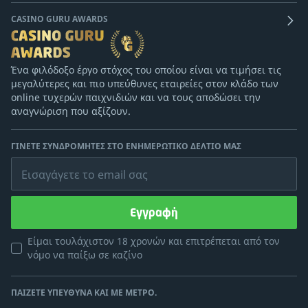
CASINO GURU AWARDS
Ένα φιλόδοξο έργο στόχος του οποίου είναι να τιμήσει τις
μεγαλύτερες και πιο υπεύθυνες εταιρείες στον κλάδο των
online τυχερών παιχνιδιών και να τους αποδώσει την
αναγνώριση που αξίζουν.
ΓΊΝΕΤΕ ΣΥΝΔΡΟΜΗΤΈΣ ΣΤΟ ΕΝΗΜΕΡΩΤΙΚΌ ΔΕΛΤΊΟ ΜΑΣ
Εισαγάγετε το email σας
Εγγραφή
Είμαι τουλάχιστον 18 χρονών και επιτρέπεται από τον
νόμο να παίξω σε καζίνο
ΠΑΊΖΕΤΕ ΥΠΕΎΘΥΝΑ ΚΑΙ ΜΕ ΜΈΤΡΟ.