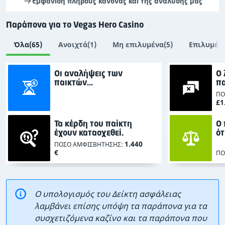
Εμφάνιση πλήρους κανόνας και της ανάλυσής μας
Παράπονα για το Vegas Hero Casino
Όλα
(65)
Ανοιχτά
(1)
Μη επιλυμένα
(5)
Επιλυμέν
Οι αναλήψεις των
Ο 
παικτών
πα
μπλοκάρονται.
όπ
ΠΟ
£1
Τα κέρδη του παίκτη
Ο 
έχουν κατασχεθεί.
ότ
κα
1.440
ΠΟΣΟ ΑΜΦΙΣΒΗΤΗΣΗΣ:
€
ΠΟ
Ο υπολογισμός του Δείκτη ασφάλειας
λαμβάνει επίσης υπόψη τα παράπονα για τα
συσχετιζόμενα καζίνο και τα παράπονα που