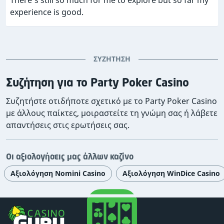
There's still so much for me to explore but so far my
experience is good.
ΣΥΖΉΤΗΣΗ
Συζήτηση για το Party Poker Casino
Συζητήστε οτιδήποτε σχετικό με το Party Poker Casino
με άλλους παίκτες, μοιραστείτε τη γνώμη σας ή λάβετε
απαντήσεις στις ερωτήσεις σας.
Οι αξιολογήσεις μας άλλων καζίνο
Αξιολόγηση Nomini Casino
Αξιολόγηση WinDice Casino