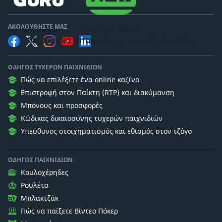
Casino Guru
ΑΚΟΛΟΥΘΉΣΤΕ ΜΑΣ
Θέλουμε να κατανοείτε τα τυχερά παιχνίδια.
ΟΔΗΓΌΣ ΤΥΧΕΡΏΝ ΠΑΙΧΝΙΔΙΏΝ
Πώς να επιλέξετε ένα online καζίνο
Επιστροφή στον Παίκτη (RTP) και διακύμανση
Μπόνους και προσφορές
Κώδικας δικαιοσύνης τυχερών παιχνιδιών
Υπεύθυνος στοιχηματισμός και εθισμός στον τζόγο
ΟΔΗΓΌΣ ΠΑΙΧΝΙΔΙΏΝ
Κουλοχέρηδες
Ρουλέτα
Μπλακτζάκ
Πώς να παίξετε Βίντεο Πόκερ