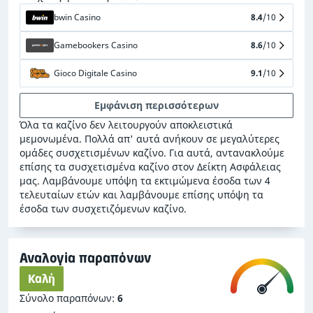
πάνω απ’ αυτό το όριο. Θεωρούμε ότι
bwin Casino
8.4
/10
οποιοδήποτε όριο κέρδους είναι εξαιρετικά
άδικο για τους παίκτες και αποτελεί αιτία
Gamebookers Casino
8.6
/10
χαμηλότερης βαθμολογίας από εμάς για όλα
Gioco Digitale Casino
9.1
/10
τα καζίνο που εφαρμόζουν αυτού του είδους
τον περιορισμό, εκτός αν το όριο κέρδους
Εμφάνιση περισσότερων
επιβάλλεται από εξωτερικούς παράγοντες,
Όλα τα καζίνο δεν λειτουργούν αποκλειστικά
όπως π.χ. από τοπικές ρυθμιστικές αρχές.
μεμονωμένα. Πολλά απ' αυτά ανήκουν σε μεγαλύτερες
ομάδες συσχετισμένων καζίνο. Για αυτά, αντανακλούμε
επίσης τα συσχετισμένα καζίνο στον Δείκτη Ασφάλειας
Το Party Poker Casino έχει Δείκτη ασφάλειας πάνω από
μας. Λαμβάνουμε υπόψη τα εκτιμώμενα έσοδα των 4
τον μέσο όρο. Του δώσαμε αυτή τη βαθμολογία, διότι
τελευταίων ετών και λαμβάνουμε επίσης υπόψη τα
πιστεύουμε ότι έχει πολλά καλά χαρακτηριστικά, αλλά
έσοδα των συσχετιζόμενων καζίνο.
υπάρχει κάτι που μας εμποδίζει να του δώσουμε
καλύτερη βαθμολογία. Παρ’ όλα αυτά, μπορείτε να
περιμένετε μια γενικότερα καλή εμπειρία παιχνιδιού
Αναλογία παραπόνων
σε αυτό το καζίνο.
Καλή
Σύνολο παραπόνων:
6