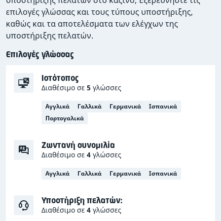
υποστήριξης πελατών στο καζίνο; Εξερευνήστε τις
επιλογές γλώσσας και τους τύπους υποστήριξης,
καθώς και τα αποτελέσματα των ελέγχων της
υποστήριξης πελατών.
Επιλογές γλώσσας
Ιστότοπος
Διαθέσιμο σε
5
γλώσσες
Αγγλικά
Γαλλικά
Γερμανικά
Ισπανικά
Πορτογαλικά
Ζωντανή συνομιλία
Διαθέσιμο σε
4
γλώσσες
Αγγλικά
Γαλλικά
Γερμανικά
Ισπανικά
Υποστήριξη πελατών:
Διαθέσιμο σε
4
γλώσσες