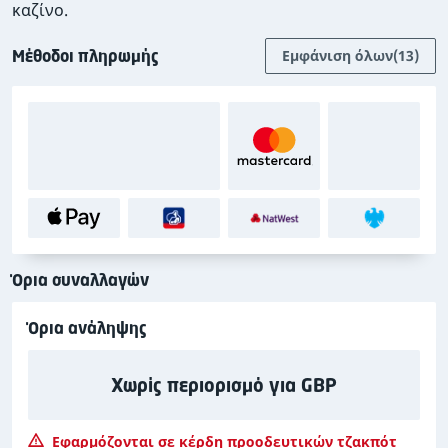
καζίνο.
Μέθοδοι πληρωμής
Εμφάνιση όλων
(13)
Όρια συναλλαγών
Όρια ανάληψης
Χωρίς περιορισμό για GBP
Εφαρμόζονται σε κέρδη προοδευτικών τζακπότ