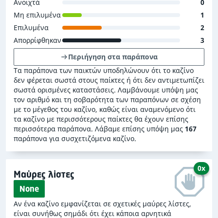
Ανοιχτά
0
Μη επιλυμένα
1
Επιλυμένα
2
Απορρίφθηκαν
3
Περιήγηση στα παράπονα
Τα παράπονα των παικτών υποδηλώνουν ότι το καζίνο
δεν φέρεται σωστά στους παίκτες ή ότι δεν αντιμετωπίζει
σωστά ορισμένες καταστάσεις. Λαμβάνουμε υπόψη μας
τον αριθμό και τη σοβαρότητα των παραπόνων σε σχέση
με το μέγεθος του καζίνο, καθώς είναι αναμενόμενο ότι
τα καζίνο με περισσότερους παίκτες θα έχουν επίσης
περισσότερα παράπονα. Λάβαμε επίσης υπόψη μας
167
παράπονα για συσχετιζόμενα καζίνο.
0x
Μαύρες λίστες
None
Αν ένα καζίνο εμφανίζεται σε σχετικές μαύρες λίστες,
είναι συνήθως σημάδι ότι έχει κάποια αρνητικά