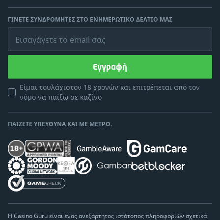
ΓΊΝΕΤΕ ΣΥΝΔΡΟΜΗΤΈΣ ΣΤΟ ΕΝΗΜΕΡΩΤΙΚΌ ΔΕΛΤΊΟ ΜΑΣ
Εισαγάγετε το email σας
Εγγραφή
Είμαι τουλάχιστον 18 χρονών και επιτρέπεται από τον
νόμο να παίξω σε καζίνο
ΠΑΊΖΕΤΕ ΥΠΕΎΘΥΝΑ ΚΑΙ ΜΕ ΜΈΤΡΟ.
Η Casino Guru είναι ένας ανεξάρτητος ιστότοπος πληροφοριών σχετικά