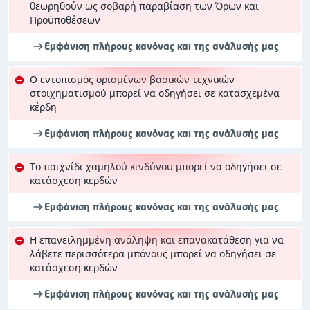
θεωρηθούν ως σοβαρή παραβίαση των Όρων και
Προϋποθέσεων
Εμφάνιση πλήρους κανόνας και της ανάλυσής μας
Ο εντοπισμός ορισμένων βασικών τεχνικών
στοιχηματισμού μπορεί να οδηγήσει σε κατασχεμένα
κέρδη
Εμφάνιση πλήρους κανόνας και της ανάλυσής μας
Το παιχνίδι χαμηλού κινδύνου μπορεί να οδηγήσει σε
κατάσχεση κερδών
Εμφάνιση πλήρους κανόνας και της ανάλυσής μας
Η επανειλημμένη ανάληψη και επανακατάθεση για να
λάβετε περισσότερα μπόνους μπορεί να οδηγήσει σε
κατάσχεση κερδών
Εμφάνιση πλήρους κανόνας και της ανάλυσής μας