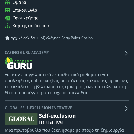
Ομάδα
Επικοινωνία
Όροι χρήσης
Χάρτης ιστότοπου
Αρχική σελίδα
Αξιολόγηση Party Poker Casino
CASINO GURU ACADEMY
Δωρεάν επαγγελματικά εκπαιδευτικά μαθήματα για
υπαλλήλους online καζίνο, με στόχο τις καλύτερες πρακτικές
του κλάδου, τη βελτίωση της εμπειρίας των παικτών, και τη
δίκαιη προσέγγιση στα τυχερά παιχνίδια.
GLOBAL SELF-EXCLUSION INITIATIVE
Μια πρωτοβουλία που ξεκινήσαμε με στόχο τη δημιουργία