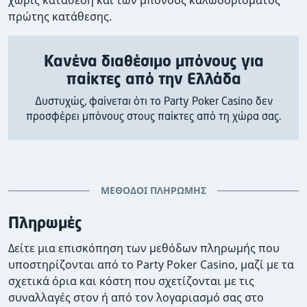
χωρίς κατάθεση και των μπόνους καλωσορίσματος
πρώτης κατάθεσης.
Κανένα διαθέσιμο μπόνους για
παίκτες από την Ελλάδα
Δυστυχώς, φαίνεται ότι το Party Poker Casino δεν
προσφέρει μπόνους στους παίκτες από τη χώρα σας.
ΜΈΘΟΔΟΙ ΠΛΗΡΩΜΉΣ
Πληρωμές
Δείτε μια επισκόπηση των μεθόδων πληρωμής που
υποστηρίζονται από το Party Poker Casino, μαζί με τα
σχετικά όρια και κόστη που σχετίζονται με τις
συναλλαγές στον ή από τον λογαριασμό σας στο