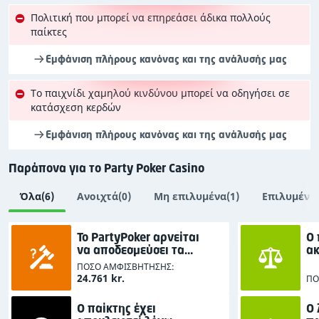
Πολιτική που μπορεί να επηρεάσει άδικα πολλούς
παίκτες
Εμφάνιση πλήρους κανόνας και της ανάλυσής μας
Το παιχνίδι χαμηλού κινδύνου μπορεί να οδηγήσει σε
κατάσχεση κερδών
Εμφάνιση πλήρους κανόνας και της ανάλυσής μας
Παράπονα για το Party Poker Casino
Όλα
(6)
Ανοιχτά
(0)
Μη επιλυμένα
(1)
Επιλυμένα
Το PartyPoker αρνείται
Ο 
να αποδεσμεύσει τα
ακ
κέρδη του
ΠΟΣΟ ΑΜΦΙΣΒΗΤΗΣΗΣ:
αποκλεισμένου
24.761 kr.
ΠΟ
παίκτη.
Ο παίκτης έχει
Ο 