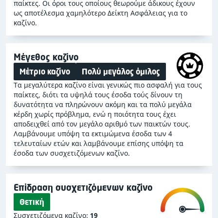
παίκτες. Οι όροι τους οποίους θεωρούμε άδικους έχουν
Προειδοποίηση:
Το Party Poker Casino έχει
ως αποτέλεσμα χαμηλότερο Δείκτη Ασφάλειας για το
συγκεκριμένες ενότητες στους Όρους και
καζίνο.
Προϋποθέσεις για τα Μπόνους που θεωρούμε ότι
είναι
άδικοι για τους παίκτες του καζίνο
. Οι
συγκεκριμένοι όροι και προϋποθέσεις μπορεί να
Μέγεθος καζίνο
σας δημιουργήσουν κάποιο πρόβλημα, αν
Μέτριο καζίνο
Πολύ μεγάλος όμιλος
αποφασίσετε να επωφεληθείτε από τα μπόνους ή
Τα μεγαλύτερα καζίνο είναι γενικώς πιο ασφαλή για τους
τις προσφορές του καζίνο. Για αυτόν τον λόγο,
παίκτες, διότι τα υψηλά τους έσοδα τούς δίνουν τη
σας συμβουλεύουμε να βρείτε ένα άλλο καζίνο με
δυνατότητα να πληρώνουν ακόμη και τα πολύ μεγάλα
δίκαιους κανόνες ή να δείξετε τουλάχιστον
κέρδη χωρίς πρόβλημα, ενώ η ποιότητα τους έχει
ιδιαίτερη προσοχή στους όρους και
αποδειχθεί από τον μεγάλο αριθμό των παικτών τους.
προϋποθέσεις αυτού του καζίνο, αν αποφασίσετε
Λαμβάνουμε υπόψη τα εκτιμώμενα έσοδα των 4
τελευταίων ετών και λαμβάνουμε επίσης υπόψη τα
να παίξετε σε αυτό.
έσοδα των συσχετιζόμενων καζίνο.
Προειδοποίηση: Το Party Poker Casino έχει
Επίδραση συσχετιζόμενων καζίνο
όριο κέρδους £250.000 ανά περιστροφή
Θετική
(γύρος παιχνιδιού).
Αν κερδίσετε
περισσότερα, δεν θα πάρετε τα χρήματα
Συσχετιζόμενα καζίνο:
19