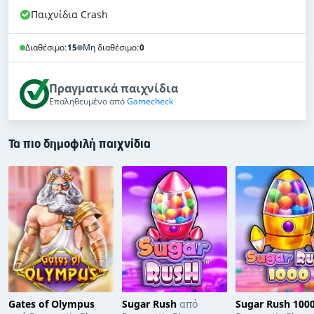
Παιχνίδια Crash
Διαθέσιμο:
15
Μη διαθέσιμο:
0
Πραγματικά παιχνίδια
Επαληθευμένο από
Gamecheck
Τα πιο δημοφιλή παιχνίδια
Gates of Olympus
Sugar Rush
από
Sugar Rush 100