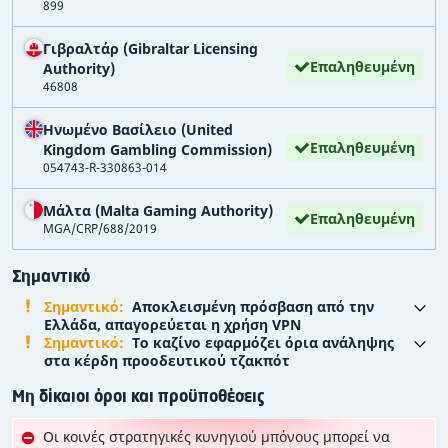
899
Γιβραλτάρ (Gibraltar Licensing
Επαληθευμένη
Authority)
46808
Ηνωμένο Βασίλειο (United
Επαληθευμένη
Kingdom Gambling Commission)
054743-R-330863-014
Μάλτα (Malta Gaming Authority)
Επαληθευμένη
MGA/CRP/688/2019
Σημαντικό
Σημαντικό:
Αποκλεισμένη πρόσβαση από την
Ελλάδα, απαγορεύεται η χρήση VPN
Σημαντικό:
Το καζίνο εφαρμόζει όρια ανάληψης
στα κέρδη προοδευτικού τζακπότ
Μη δίκαιοι όροι και προϋποθέσεις
Οι κοινές στρατηγικές κυνηγιού μπόνους μπορεί να