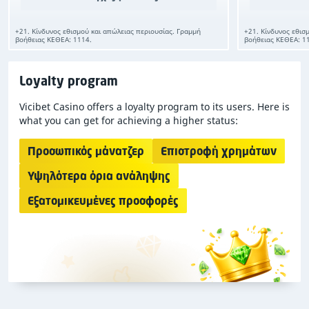
+21. Κίνδυνος εθισμού και απώλειας περιουσίας. Γραμμή
+21. Κίνδυνος εθισ
βοήθειας ΚΕΘΕΑ: 1114.
βοήθειας ΚΕΘΕΑ: 1
Loyalty program
Vicibet Casino offers a loyalty program to its users. Here is
what you can get for achieving a higher status:
Προσωπικός μάνατζερ
Επιστροφή χρημάτων
Υψηλότερα όρια ανάληψης
Εξατομικευμένες προσφορές