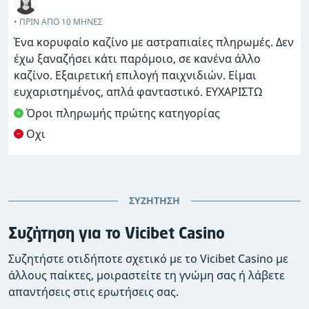
• ΠΡΙΝ ΑΠΌ 10 ΜΉΝΕΣ
Ένα κορυφαίο καζίνο με αστραπιαίες πληρωμές. Δεν
έχω ξαναζήσει κάτι παρόμοιο, σε κανένα άλλο
καζίνο. Εξαιρετική επιλογή παιχνιδιών. Είμαι
ευχαριστημένος, απλά φανταστικό. ΕΥΧΑΡΙΣΤΩ
Όροι πληρωμής πρώτης κατηγορίας
Οχι
ΣΥΖΉΤΗΣΗ
Συζήτηση για το Vicibet Casino
Συζητήστε οτιδήποτε σχετικό με το Vicibet Casino με
άλλους παίκτες, μοιραστείτε τη γνώμη σας ή λάβετε
απαντήσεις στις ερωτήσεις σας.