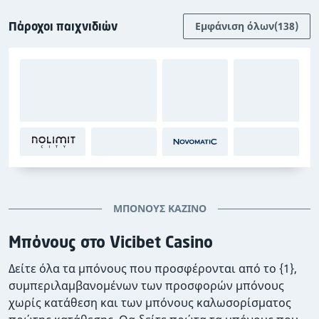
Πάροχοι παιχνιδιών
Εμφάνιση όλων
(138)
ΜΠΌΝΟΥΣ ΚΑΖΊΝΟ
Μπόνους στο Vicibet Casino
Δείτε όλα τα μπόνους που προσφέρονται από το {1},
συμπεριλαμβανομένων των προσφορών μπόνους
χωρίς κατάθεση και των μπόνους καλωσορίσματος