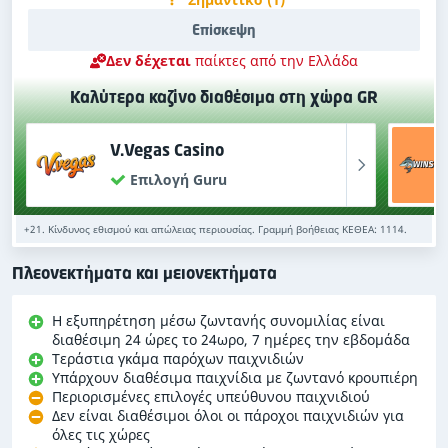
Επίσκεψη
Δεν δέχεται
παίκτες από την Ελλάδα
Καλύτερα καζίνο διαθέσιμα στη χώρα GR
V.Vegas Casino
Επιλογή Guru
+21. Κίνδυνος εθισμού και απώλειας περιουσίας. Γραμμή βοήθειας ΚΕΘΕΑ: 1114.
Πλεονεκτήματα και μειονεκτήματα
Η εξυπηρέτηση μέσω ζωντανής συνομιλίας είναι
διαθέσιμη 24 ώρες το 24ωρο, 7 ημέρες την εβδομάδα
Τεράστια γκάμα παρόχων παιχνιδιών
Υπάρχουν διαθέσιμα παιχνίδια με ζωντανό κρουπιέρη
Περιορισμένες επιλογές υπεύθυνου παιχνιδιού
Δεν είναι διαθέσιμοι όλοι οι πάροχοι παιχνιδιών για
όλες τις χώρες