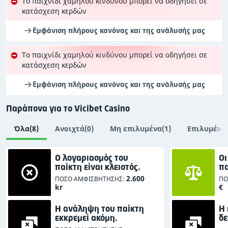
Το παιχνίδι χαμηλού κινδύνου μπορεί να οδηγήσει σε
κατάσχεση κερδών
Εμφάνιση πλήρους κανόνας και της ανάλυσής μας
Το παιχνίδι χαμηλού κινδύνου μπορεί να οδηγήσει σε
κατάσχεση κερδών
Εμφάνιση πλήρους κανόνας και της ανάλυσής μας
Παράπονα για το Vicibet Casino
Όλα
(8)
Ανοιχτά
(0)
Μη επιλυμένα
(1)
Επιλυμένα
Ο λογαριασμός του
Οι
παίκτη είναι κλειστός.
πα
λό
2.600
ΠΟΣΟ ΑΜΦΙΣΒΗΤΗΣΗΣ:
ΠΟ
το
kr
€
Η ανάληψη του παίκτη
Η 
εκκρεμεί ακόμη.
δε
επ