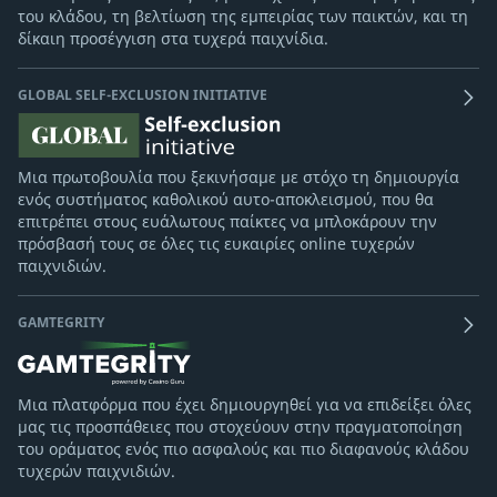
του κλάδου, τη βελτίωση της εμπειρίας των παικτών, και τη
δίκαιη προσέγγιση στα τυχερά παιχνίδια.
GLOBAL SELF-EXCLUSION INITIATIVE
Μια πρωτοβουλία που ξεκινήσαμε με στόχο τη δημιουργία
ενός συστήματος καθολικού αυτο-αποκλεισμού, που θα
επιτρέπει στους ευάλωτους παίκτες να μπλοκάρουν την
πρόσβασή τους σε όλες τις ευκαιρίες online τυχερών
παιχνιδιών.
GAMTEGRITY
Μια πλατφόρμα που έχει δημιουργηθεί για να επιδείξει όλες
μας τις προσπάθειες που στοχεύουν στην πραγματοποίηση
του οράματος ενός πιο ασφαλούς και πιο διαφανούς κλάδου
τυχερών παιχνιδιών.