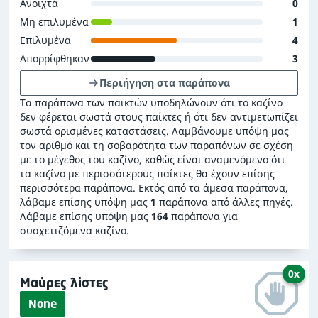
Ανοιχτά
0
Μη επιλυμένα
1
Επιλυμένα
4
Απορρίφθηκαν
3
Περιήγηση στα παράπονα
Τα παράπονα των παικτών υποδηλώνουν ότι το καζίνο
δεν φέρεται σωστά στους παίκτες ή ότι δεν αντιμετωπίζει
σωστά ορισμένες καταστάσεις. Λαμβάνουμε υπόψη μας
τον αριθμό και τη σοβαρότητα των παραπόνων σε σχέση
με το μέγεθος του καζίνο, καθώς είναι αναμενόμενο ότι
τα καζίνο με περισσότερους παίκτες θα έχουν επίσης
περισσότερα παράπονα. Εκτός από τα άμεσα παράπονα,
λάβαμε επίσης υπόψη μας
1
παράπονα από άλλες πηγές.
Λάβαμε επίσης υπόψη μας
164
παράπονα για
συσχετιζόμενα καζίνο.
0x
Μαύρες λίστες
None