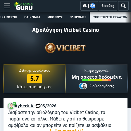
EL
|
Είσοδος
ΔΙΚΑΙΟΣΎΝΗ
ΠΑΙΧΝΊΔΙΑ
ΜΠΌΝΟΥΣ
ΠΛΗΡΩΜΈΣ
ΥΠΟΣΤΉΡΙΞΗ ΠΕΛΑΤΏΝ
Αξιολόγηση Vicibet Casino
Δείκτης ασφάλειας
Γνώμη χρηστών
Μη αρκετά δεδομένα
5.7
2 αξιολογήσεις
Κάτω από μέτριος
Ayberk A.
05/2026
Διαβάστε την αξιολόγηση του Vicibet Casino, τα
παράπονα και άλλα. Μάθετε γιατί το θεωρούμε
αμφίβολο και αν μπορείτε να παίξετε με ασφάλεια.
Σημαντικό (1)