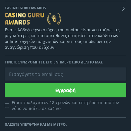
CASINO GURU AWARDS
Ένα φιλόδοξο έργο στόχος του οποίου είναι να τιμήσει τις
μεγαλύτερες και πιο υπεύθυνες εταιρείες στον κλάδο των
online τυχερών παιχνιδιών και να τους αποδώσει την
αναγνώριση που αξίζουν.
ΓΊΝΕΤΕ ΣΥΝΔΡΟΜΗΤΈΣ ΣΤΟ ΕΝΗΜΕΡΩΤΙΚΌ ΔΕΛΤΊΟ ΜΑΣ
Εισαγάγετε το email σας
Εγγραφή
Είμαι τουλάχιστον 18 χρονών και επιτρέπεται από τον
νόμο να παίξω σε καζίνο
ΠΑΊΖΕΤΕ ΥΠΕΎΘΥΝΑ ΚΑΙ ΜΕ ΜΈΤΡΟ.