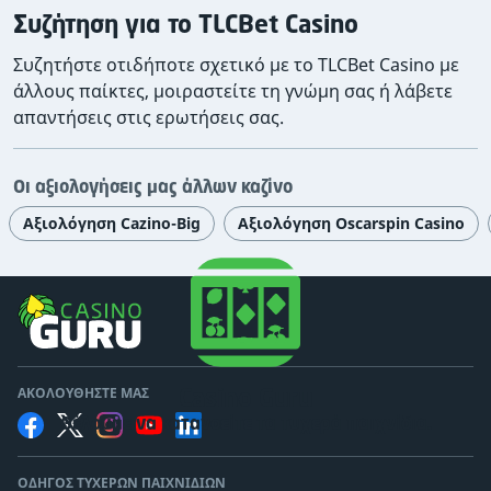
Συζήτηση για το TLCBet Casino
Συζητήστε οτιδήποτε σχετικό με το TLCBet Casino με
άλλους παίκτες, μοιραστείτε τη γνώμη σας ή λάβετε
απαντήσεις στις ερωτήσεις σας.
Οι αξιολογήσεις μας άλλων καζίνο
Αξιολόγηση Cazino-Big
Αξιολόγηση Oscarspin Casino
Casino Guru
ΑΚΟΛΟΥΘΉΣΤΕ ΜΑΣ
Θέλουμε να κατανοείτε τα τυχερά παιχνίδια.
ΟΔΗΓΌΣ ΤΥΧΕΡΏΝ ΠΑΙΧΝΙΔΙΏΝ