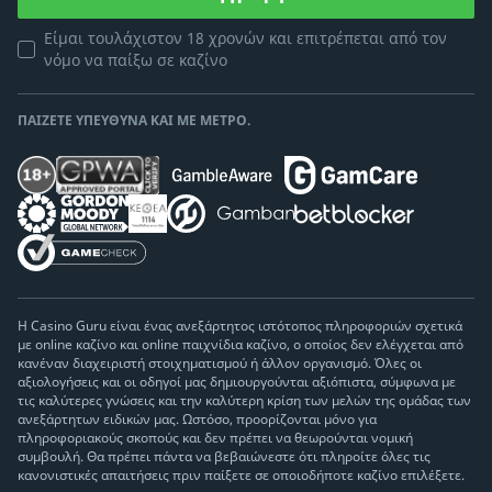
Είμαι τουλάχιστον 18 χρονών και επιτρέπεται από τον
νόμο να παίξω σε καζίνο
ΠΑΊΖΕΤΕ ΥΠΕΎΘΥΝΑ ΚΑΙ ΜΕ ΜΈΤΡΟ.
Η Casino Guru είναι ένας ανεξάρτητος ιστότοπος πληροφοριών σχετικά
με online καζίνο και online παιχνίδια καζίνο, ο οποίος δεν ελέγχεται από
κανέναν διαχειριστή στοιχηματισμού ή άλλον οργανισμό. Όλες οι
αξιολογήσεις και οι οδηγοί μας δημιουργούνται αξιόπιστα, σύμφωνα με
τις καλύτερες γνώσεις και την καλύτερη κρίση των μελών της ομάδας των
ανεξάρτητων ειδικών μας. Ωστόσο, προορίζονται μόνο για
πληροφοριακούς σκοπούς και δεν πρέπει να θεωρούνται νομική
συμβουλή. Θα πρέπει πάντα να βεβαιώνεστε ότι πληροίτε όλες τις
κανονιστικές απαιτήσεις πριν παίξετε σε οποιοδήποτε καζίνο επιλέξετε.