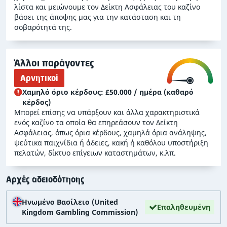
λίστα και μειώνουμε τον Δείκτη Ασφάλειας του καζίνο
βάσει της άποψης μας για την κατάσταση και τη
σοβαρότητά της.
Άλλοι παράγοντες
Αρνητικοί
Χαμηλό όριο κέρδους: £50.000 / ημέρα (καθαρό
κέρδος)
Μπορεί επίσης να υπάρξουν και άλλα χαρακτηριστικά
ενός καζίνο τα οποία θα επηρεάσουν τον Δείκτη
Ασφάλειας, όπως όρια κέρδους, χαμηλά όρια ανάληψης,
ψεύτικα παιχνίδια ή άδειες, κακή ή καθόλου υποστήριξη
πελατών, δίκτυο επίγειων καταστημάτων, κ.λπ.
Αρχές αδειοδότησης
Ηνωμένο Βασίλειο (United
Επαληθευμένη
Kingdom Gambling Commission)