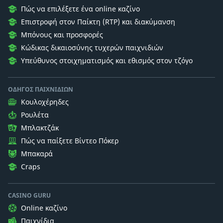
Πώς να επιλέξετε ένα online καζίνο
Επιστροφή στον Παίκτη (RTP) και διακύμανση
Μπόνους και προσφορές
Κώδικας δικαιοσύνης τυχερών παιχνιδιών
Υπεύθυνος στοιχηματισμός και εθισμός στον τζόγο
ΟΔΗΓΌΣ ΠΑΙΧΝΙΔΙΏΝ
Κουλοχέρηδες
Ρουλέτα
Μπλακτζάκ
Πώς να παίξετε Βίντεο Πόκερ
Μπακαρά
Craps
CASINO GURU
Online καζίνο
Παιχνίδια