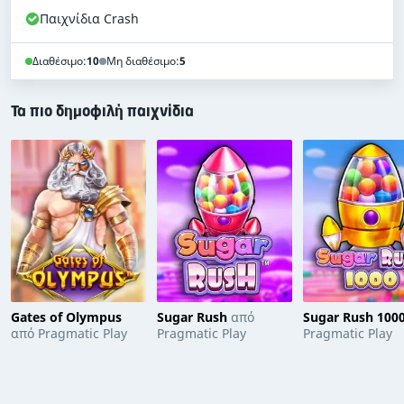
Παιχνίδια Crash
Διαθέσιμο:
10
Μη διαθέσιμο:
5
Τα πιο δημοφιλή παιχνίδια
Gates of Olympus
Sugar Rush
από
Sugar Rush 100
από Pragmatic Play
Pragmatic Play
Pragmatic Play