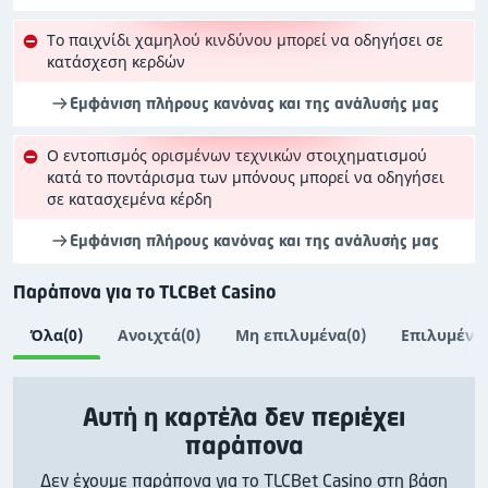
Το παιχνίδι χαμηλού κινδύνου μπορεί να οδηγήσει σε
κατάσχεση κερδών
Εμφάνιση πλήρους κανόνας και της ανάλυσής μας
Ο εντοπισμός ορισμένων τεχνικών στοιχηματισμού
κατά το ποντάρισμα των μπόνους μπορεί να οδηγήσει
σε κατασχεμένα κέρδη
Εμφάνιση πλήρους κανόνας και της ανάλυσής μας
Παράπονα για το TLCBet Casino
Όλα
(0)
Ανοιχτά
(0)
Μη επιλυμένα
(0)
Επιλυμένα
Αυτή η καρτέλα δεν περιέχει
παράπονα
Δεν έχουμε παράπονα για το TLCBet Casino στη βάση