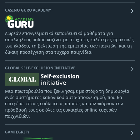
CASINO GURU ACADEMY
Δωρεάν επαγγελματικά εκπαιδευτικά μαθήματα για
υπαλλήλους online καζίνο, με στόχο τις καλύτερες πρακτικές
του κλάδου, τη βελτίωση της εμπειρίας των παικτών, και τη
δίκαιη προσέγγιση στα τυχερά παιχνίδια.
GLOBAL SELF-EXCLUSION INITIATIVE
Μια πρωτοβουλία που ξεκινήσαμε με στόχο τη δημιουργία
ενός συστήματος καθολικού αυτο-αποκλεισμού, που θα
επιτρέπει στους ευάλωτους παίκτες να μπλοκάρουν την
πρόσβασή τους σε όλες τις ευκαιρίες online τυχερών
παιχνιδιών.
GAMTEGRITY