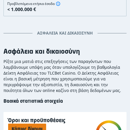
το TLCBet Casino είναι ένα
μικρότερο online καζίνο
Προβλεπόμενα ετήσια έσοδα
< 1.000.000 €
όσον αφορά τα συνολικά έσοδα. Τα έσοδα ενός καζίνο
είναι ένας σημαντικός παράγοντας, καθώς τα
μεγαλύτερα καζίνο δεν έχουν συνήθως πρόβλημα να
πληρώνουν τα μεγάλα κέρδη, ενώ τα μικρότερα καζίνο
ΑΣΦΆΛΕΙΑ ΚΑΙ ΔΙΚΑΙΟΣΎΝΗ
ενδεχομένως να μην μπορούν να σας πληρώσουν αν
καταφέρετε να κερδίσετε ένα μεγάλο ποσό.
Ασφάλεια και δικαιοσύνη
Βρήκαμε
ένα σχετικό παράπονο
για αυτό το καζίνο.
Ρίξτε μια ματιά στις επεξηγήσεις των παραγόντων που
Εξαιτίας αυτού του παραπόνου, δώσαμε σε αυτό το
λαμβάνουμε υπόψη μας όταν υπολογίζουμε τη βαθμολογία
καζίνο
0 αρνητικούς πόντους
. Μπορείτε να βρείτε
Δείκτη Ασφάλειας του TLCBet Casino. Ο Δείκτης Ασφάλειας
περισσότερες πληροφορίες σχετικά με το παράπονο
είναι η βασική μέτρηση που χρησιμοποιούμε για να
και τους αρνητικούς πόντους στο τμήμα «Επεξήγηση
περιγράψουμε την αξιοπιστία, τη δικαιοσύνη και την
ποιότητα όλων των online καζίνο στη βάση δεδομένων μας.
του Δείκτη ασφάλειας» αυτής της αξιολόγησης.
Βασικά στατιστικά στοιχεία
Προειδοποίηση:
Το TLCBet Casino έχει
συγκεκριμένες ενότητες στους Όρους και
Όροι και προϋποθέσεις
Προϋποθέσεις για τα Μπόνους που θεωρούμε ότι
Κάπως δίκαιοι
είναι
άδικοι για τους παίκτες του καζίνο
. Οι