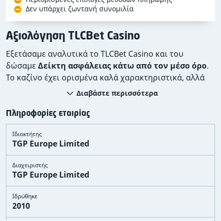
Δεν υπάρχει ζωντανή συνομιλία
Αξιολόγηση TLCBet Casino
Εξετάσαμε αναλυτικά το TLCBet Casino και του
δώσαμε
Δείκτη ασφάλειας κάτω από τον μέσο όρο
.
Το καζίνο έχει ορισμένα καλά χαρακτηριστικά, αλλά
έχει επίσης πολλά αρνητικά χαρακτηριστικά εξαιτίας
Διαβάστε περισσότερα
των οποίων είναι καλύτερο να επιλέξετε ένα άλλο
καζίνο. Στην αξιολόγησή μας, λάβαμε υπόψη μας τα
Πληροφορίες εταιρίας
παράπονα των παικτών του καζίνο, τα εκτιμώμενα
Ιδιοκτήτης
έσοδα, την άδεια, τη γνησιότητα των παιχνιδιών, την
TGP Europe Limited
ποιότητα της εξυπηρέτησης πελατών, το πόσο δίκαιοι
είναι οι όροι και οι προϋποθέσεις, τα όρια ανάληψης
Διαχειριστής
και κέρδους, καθώς και άλλους παράγοντες. Διαβάστε
TGP Europe Limited
την πλήρη αξιολόγησή μας παρακάτω, για να μάθετε
περισσότερα σχετικά με αυτό το καζίνο.
Ιδρύθηκε
2010
Σύμφωνα με τις έρευνες και τους υπολογισμούς μας,