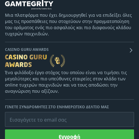
Μια πλατφόρμα που έχει δημιουργηθεί για να επιδείξει όλες
μας τις προσπάθειες που στοχεύουν στην πραγματοποίηση
του οράματος ενός πιο ασφαλούς και πιο διαφανούς κλάδου
τυχερών παιχνιδιών.
CASINO GURU AWARDS
Ένα φιλόδοξο έργο στόχος του οποίου είναι να τιμήσει τις
μεγαλύτερες και πιο υπεύθυνες εταιρείες στον κλάδο των
online τυχερών παιχνιδιών και να τους αποδώσει την
αναγνώριση που αξίζουν.
ΓΊΝΕΤΕ ΣΥΝΔΡΟΜΗΤΈΣ ΣΤΟ ΕΝΗΜΕΡΩΤΙΚΌ ΔΕΛΤΊΟ ΜΑΣ
Εισαγάγετε το email σας
Εγγραφή