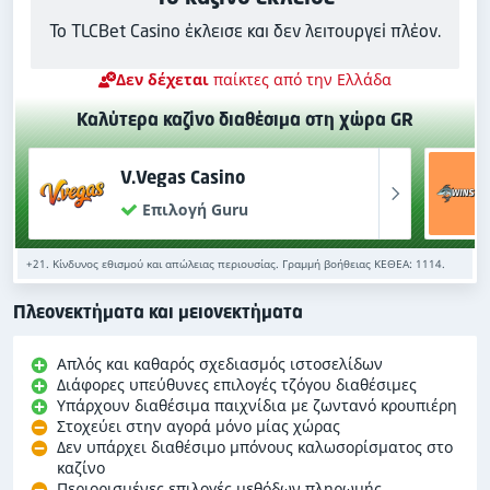
Το TLCBet Casino έκλεισε και δεν λειτουργεί πλέον.
Δεν δέχεται
παίκτες από την Ελλάδα
Καλύτερα καζίνο διαθέσιμα στη χώρα GR
V.Vegas Casino
Επιλογή Guru
+21. Κίνδυνος εθισμού και απώλειας περιουσίας. Γραμμή βοήθειας ΚΕΘΕΑ: 1114.
Πλεονεκτήματα και μειονεκτήματα
Απλός και καθαρός σχεδιασμός ιστοσελίδων
Διάφορες υπεύθυνες επιλογές τζόγου διαθέσιμες
Υπάρχουν διαθέσιμα παιχνίδια με ζωντανό κρουπιέρη
Στοχεύει στην αγορά μόνο μίας χώρας
Δεν υπάρχει διαθέσιμο μπόνους καλωσορίσματος στο
καζίνο
Περιορισμένες επιλογές μεθόδων πληρωμής