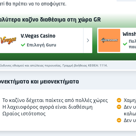
ατί θα πρέπει να το αποφύγετε.
αλύτερα καζίνο διαθέσιμα στη χώρα GR
Winsh
V.Vegas Casino
Πο
Επιλογή Guru
πα
Κίνδυνος εθισμού και απώλειας περιουσίας. Γραμμή βοήθειας ΚΕΘΕΑ: 1114.
νεκτήματα και μειονεκτήματα
Το καζίνο δέχεται παίκτες από πολλές χώρες
Χαμη
Η λαχειοφόρος αγορά είναι διαθέσιμη
Δεν 
Ωραίος ιστότοπος
καλω
Δεν 