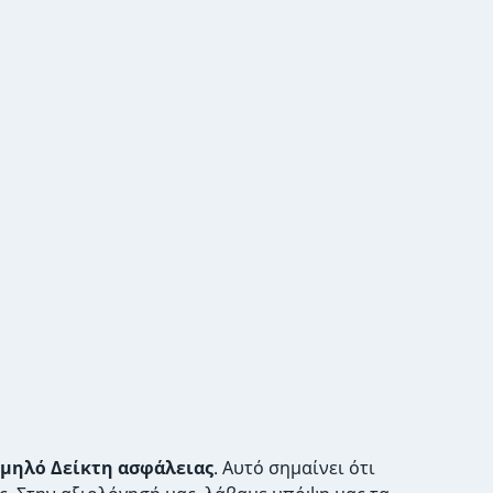
μηλό Δείκτη ασφάλειας
. Αυτό σημαίνει ότι