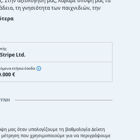
ς. Στην αξιολόγησή μας, λάβαμε υπόψη μας τα
δεια, τη γνησιότητα των παιχνιδιών, την
 όροι και οι προϋποθέσεις, τα όρια ανάληψης
ότερα
ρη αξιολόγησή μας παρακάτω, για να μάθετε
tripe Casino είναι ένα
μικρότερο online
στής
είναι ένας σημαντικός παράγοντας, καθώς τα
Stripe Ltd.
 τα μεγάλα κέρδη, ενώ τα μικρότερα καζίνο
 να κερδίσετε ένα μεγάλο ποσό.
όμενα ετήσια έσοδα
0.000 €
με ότι αυτό είναι ένα μεγάλο πρόβλημα,
ΣΎΝΗ
πό το καζίνο, που σημαίνει ότι δεν είναι
ει.
στην αξιολόγησή μας για το Lucky Stripe
όψη μας όταν υπολογίζουμε τη βαθμολογία Δείκτη
προτείνουμε να παίξετε σε αυτό το καζίνο και
κή μέτρηση που χρησιμοποιούμε για να περιγράψουμε