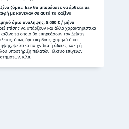
ζίνο ζόμπι
: δεν θα μπορέσετε να έρθετε σε
αφή με κανέναν σε αυτό το καζίνο
μηλό όριο ανάληψης: 5.000 € / μήνα
εί επίσης να υπάρξουν και άλλα χαρακτηριστικά
 καζίνο τα οποία θα επηρεάσουν τον Δείκτη
λειας, όπως όρια κέρδους, χαμηλά όρια
ηψης, ψεύτικα παιχνίδια ή άδειες, κακή ή
λου υποστήριξη πελατών, δίκτυο επίγειων
στημάτων, κ.λπ.