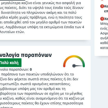
 μεγαλύτερα καζίνο είναι γενικώς πιο ασφαλή για
Κα
υς παίκτες, διότι τα υψηλά τους έσοδα τούς δίνουν
επ
 δυνατότητα να πληρώνουν ακόμη και τα πολύ
γάλα κέρδη χωρίς πρόβλημα, ενώ η ποιότητα τους
Χα
ει αποδειχθεί από τον μεγάλο αριθμό των παικτών
Μπορ
υς. Λαμβάνουμε υπόψη τα εκτιμώμενα έσοδα των 4
ενός
λευταίων ετών.
Ασφά
ανάλ
καθό
κατα
ναλογία παραπόνων
Πολύ καλή
ύνολο παραπόνων:
0
 παράπονα των παικτών υποδηλώνουν ότι το
ζίνο δεν φέρεται σωστά στους παίκτες ή ότι δεν
τιμετωπίζει σωστά ορισμένες καταστάσεις.
μβάνουμε υπόψη μας τον αριθμό και τη
βαρότητα των παραπόνων σε σχέση με το μέγεθος
υ καζίνο, καθώς είναι αναμενόμενο ότι τα καζίνο με
ρισσότερους παίκτες θα έχουν επίσης περισσότερα
αράπονα.