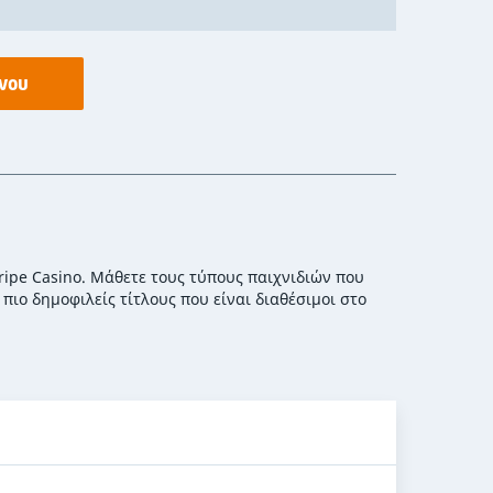
νου
tripe Casino. Μάθετε τους τύπους παιχνιδιών που
πιο δημοφιλείς τίτλους που είναι διαθέσιμοι στο