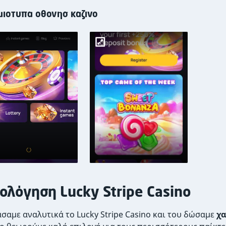
μιοτυπα οθονησ καζινο
ιολόγηση Lucky Stripe Casino
άσαμε αναλυτικά το Lucky Stripe Casino και του δώσαμε
χα