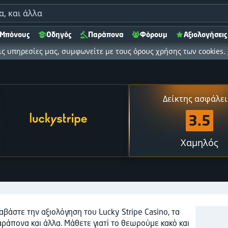
Μπόνους
Οδηγός
Παράπονα
Φόρουμ
Αξιολογήσεις
ις υπηρεσίες μας, συμφωνείτε με τους όρους χρήσης των cookies.
Δείκτης ασφάλει
3.5
Χαμηλός
αβάστε την αξιολόγηση του Lucky Stripe Casino, τα
ράπονα και άλλα. Μάθετε γιατί το θεωρούμε κακό και