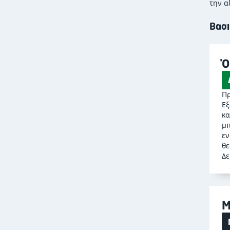
την α
σας 
Βασι
Ό
Π
Εξ
κα
μπ
εν
θε
Δε
Μ