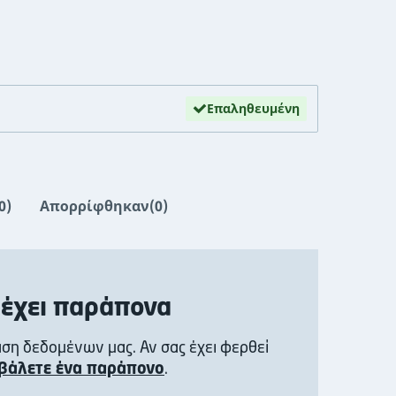
Επαληθευμένη
0)
Απορρίφθηκαν
(0)
ιέχει παράπονα
άση δεδομένων μας. Αν σας έχει φερθεί
βάλετε ένα παράπονο
.