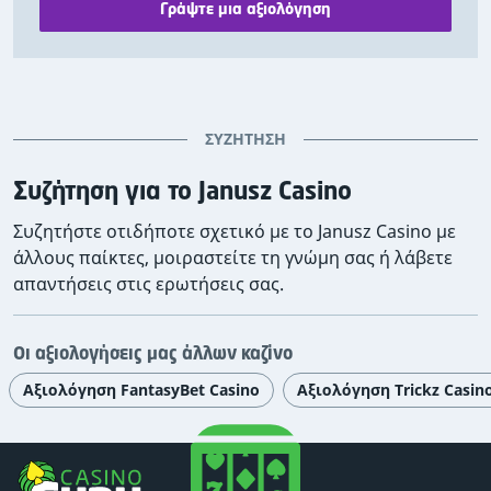
Γράψτε μια αξιολόγηση
ΣΥΖΉΤΗΣΗ
Συζήτηση για το Janusz Casino
Συζητήστε οτιδήποτε σχετικό με το Janusz Casino με
άλλους παίκτες, μοιραστείτε τη γνώμη σας ή λάβετε
απαντήσεις στις ερωτήσεις σας.
Οι αξιολογήσεις μας άλλων καζίνο
Αξιολόγηση FantasyBet Casino
Αξιολόγηση Trickz Casin