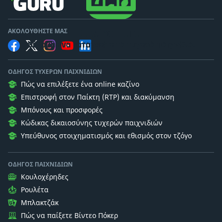
Casino Guru
ΑΚΟΛΟΥΘΉΣΤΕ ΜΑΣ
Θέλουμε να κατανοείτε τα τυχερά παιχνίδια.
ΟΔΗΓΌΣ ΤΥΧΕΡΏΝ ΠΑΙΧΝΙΔΙΏΝ
Πώς να επιλέξετε ένα online καζίνο
Επιστροφή στον Παίκτη (RTP) και διακύμανση
Μπόνους και προσφορές
Κώδικας δικαιοσύνης τυχερών παιχνιδιών
Υπεύθυνος στοιχηματισμός και εθισμός στον τζόγο
ΟΔΗΓΌΣ ΠΑΙΧΝΙΔΙΏΝ
Κουλοχέρηδες
Ρουλέτα
Μπλακτζάκ
Πώς να παίξετε Βίντεο Πόκερ