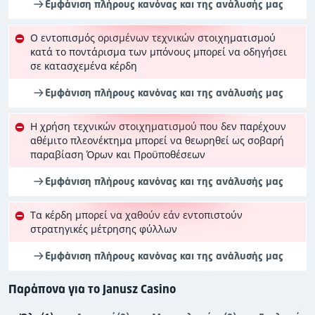
Εμφάνιση πλήρους κανόνας και της ανάλυσής μας
Ο εντοπισμός ορισμένων τεχνικών στοιχηματισμού
κατά το ποντάρισμα των μπόνους μπορεί να οδηγήσει
σε κατασχεμένα κέρδη
Εμφάνιση πλήρους κανόνας και της ανάλυσής μας
Η χρήση τεχνικών στοιχηματισμού που δεν παρέχουν
αθέμιτο πλεονέκτημα μπορεί να θεωρηθεί ως σοβαρή
παραβίαση Όρων και Προϋποθέσεων
Εμφάνιση πλήρους κανόνας και της ανάλυσής μας
Τα κέρδη μπορεί να χαθούν εάν εντοπιστούν
στρατηγικές μέτρησης φύλλων
Εμφάνιση πλήρους κανόνας και της ανάλυσής μας
Παράπονα για το Janusz Casino