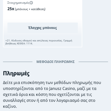
Στοιχηματισμός
25x
(μπόνους + κατάθεση)
Έλεγχος μπόνους
+21. Κίνδυνος εθισμού και απώλειας περιουσίας. Γραμμή
βοήθειας ΚΕΘΕΑ: 1114.
ΜΈΘΟΔΟΙ ΠΛΗΡΩΜΉΣ
Πληρωμές
Δείτε μια επισκόπηση των μεθόδων πληρωμής που
υποστηρίζονται από το Janusz Casino, μαζί με τα
σχετικά όρια και κόστη που σχετίζονται με τις
συναλλαγές στον ή από τον λογαριασμό σας στο
καζίνο.