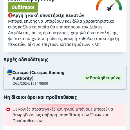
Ουδέτεροι
Αργή ή κακή υποστήριξη πελατών
Μπορεί επίσης να υπάρξουν και άλλα χαρακτηριστικά
ενός καζίνο τα οποία θα επηρεάσουν τον Δείκτη
Ασφάλειας, όπως όρια κέρδους, χαμηλά όρια ανάληψης,
ψεύτικα παιχνίδια ή άδειες, κακή ή καθόλου υποστήριξη
πελατών, δίκτυο επίγειων καταστημάτων, κ.λπ.
Αρχές αδειοδότησης
Curaçao (Curaçao Gaming
Επαληθευμένη
Authority)
OGL/2024/1054/0509
Μη δίκαιοι όροι και προϋποθέσεις
Οι κοινές στρατηγικές κυνηγιού μπόνους μπορεί να
θεωρηθούν ως σοβαρή παραβίαση των Όρων και
Προϋποθέσεων