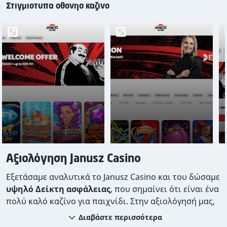
Στιγμιοτυπα οθονησ καζινο
Αξιολόγηση Janusz Casino
Εξετάσαμε αναλυτικά το Janusz Casino και του δώσαμε
υψηλό Δείκτη ασφάλειας
, που σημαίνει ότι είναι ένα
πολύ καλό καζίνο για παιχνίδι. Στην αξιολόγησή μας,
λάβαμε υπόψη μας τα παράπονα των παικτών του
Διαβάστε περισσότερα
καζίνο, τα εκτιμώμενα έσοδα, την άδεια, τη