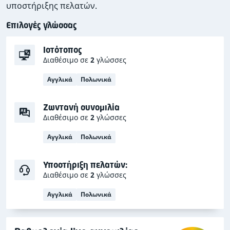
υποστήριξης πελατών.
Επιλογές γλώσσας
Ιστότοπος
Διαθέσιμο σε
2
γλώσσες
Αγγλικά
Πολωνικά
Ζωντανή συνομιλία
Διαθέσιμο σε
2
γλώσσες
Αγγλικά
Πολωνικά
Υποστήριξη πελατών:
Διαθέσιμο σε
2
γλώσσες
Αγγλικά
Πολωνικά