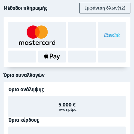
Μέθοδοι πληρωμής
Εμφάνιση όλων
(12)
Όρια συναλλαγών
Όρια ανάληψης
5.000 €
ανά ημέρα
Όρια κέρδους