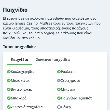
Παιχνίδια
Εξερευνήστε τη συλλογή παιχνιδιών που διατίθεται στο
καζίνο Janusz Casino. Μάθετε τους τύπους παιχνιδιών που
είναι διαθέσιμα, τους υποστηριζόμενους παρόχους
παιχνιδιών και τους πιο δημοφιλείς τίτλους που είναι
διαθέσιμοι στο καζίνο.
Τύποι παιχνιδιών
Παιχνίδια
Ζωντανά παιχνίδια
Κουλοχέρηδες
Ρουλέτα
Μπλάκτζακ
Στοιχήματα
Βίντεο πόκερ
Μπίνγκο
Μπακαρά
Παιχνίδια Τζακπότ
Ζωντανά παιχνίδια
Πόκερ