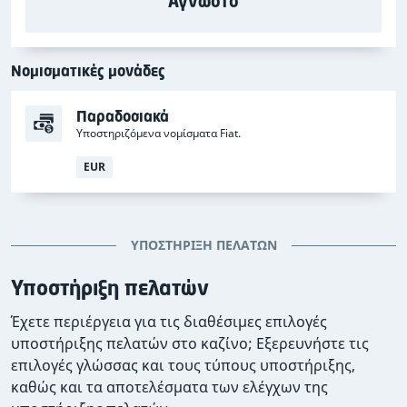
Άγνωστο
Νομισματικές μονάδες
Παραδοσιακά
Υποστηριζόμενα νομίσματα Fiat.
EUR
ΥΠΟΣΤΉΡΙΞΗ ΠΕΛΑΤΏΝ
Υποστήριξη πελατών
Έχετε περιέργεια για τις διαθέσιμες επιλογές
υποστήριξης πελατών στο καζίνο; Εξερευνήστε τις
επιλογές γλώσσας και τους τύπους υποστήριξης,
καθώς και τα αποτελέσματα των ελέγχων της