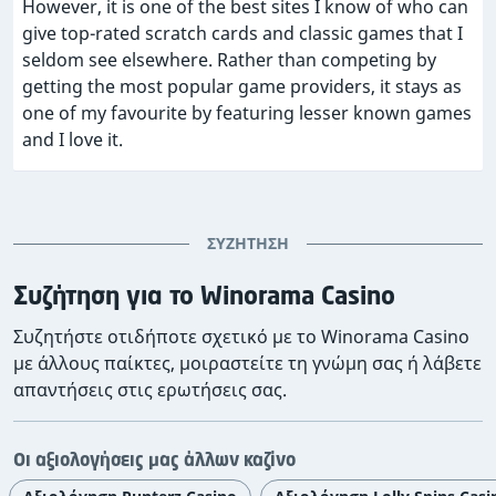
However, it is one of the best sites I know of who can
give top-rated scratch cards and classic games that I
seldom see elsewhere. Rather than competing by
getting the most popular game providers, it stays as
one of my favourite by featuring lesser known games
and I love it.
ΣΥΖΉΤΗΣΗ
Συζήτηση για το Winorama Casino
Συζητήστε οτιδήποτε σχετικό με το Winorama Casino
με άλλους παίκτες, μοιραστείτε τη γνώμη σας ή λάβετε
απαντήσεις στις ερωτήσεις σας.
Οι αξιολογήσεις μας άλλων καζίνο