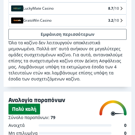
LuckyMate Casino
8.7
/10
GratoWin Casino
3.2
/10
Εμφάνιση περισσότερων
Όλα τα καζίνο δεν λειτουργούν αποκλειστικά
μεμονωμένα. Πολλά απ' αυτά ανήκουν σε μεγαλύτερες
ομάδες συσχετισμένων καζίνο. Για αυτά, αντανακλούμε
επίσης τα συσχετισμένα καζίνο στον Δείκτη Ασφάλειας
μας. Λαμβάνουμε υπόψη τα εκτιμώμενα έσοδα των 4
τελευταίων ετών και λαμβάνουμε επίσης υπόψη τα
έσοδα των συσχετιζόμενων καζίνο.
Αναλογία παραπόνων
Πολύ καλή
Σύνολο παραπόνων:
79
Ανοιχτά
0
Μη επιλυμένα
0