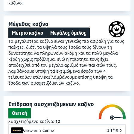
καζίνο.
να παίξετε σε αυτό.
Το Winorama Casino έχει
εξαιρετικά χαμηλό όριο
Μέγεθος καζίνο
ανάληψης, 500 € το μήνα
. Αν καταφέρετε να
Μέτριο καζίνο
Μεγάλος όμιλος
κερδίσετε ένα μεγάλο ποσό, θα δυσκολευτείτε να
Τα μεγαλύτερα καζίνο είναι γενικώς πιο ασφαλή για τους
κάνετε ανάληψη όλων των χρημάτων σας με τη μία και
παίκτες, διότι τα υψηλά τους έσοδα τούς δίνουν τη
μπορεί να χρειαστούν μήνες ή ακόμη και χρόνια για
δυνατότητα να πληρώνουν ακόμη και τα πολύ μεγάλα
να λάβετε όλα τα κέρδη σας. Αν σκοπεύετε να παίξετε
κέρδη χωρίς πρόβλημα, ενώ η ποιότητα τους έχει
αποδειχθεί από τον μεγάλο αριθμό των παικτών τους.
με μέτρια προς υψηλά πονταρίσματα, σας
Λαμβάνουμε υπόψη τα εκτιμώμενα έσοδα των 4
συμβουλεύουμε να βρείτε ένα καζίνο με υψηλότερο
τελευταίων ετών και λαμβάνουμε επίσης υπόψη τα
όριο ανάληψης ή ιδανικότερα χωρίς κανένα όριο.
έσοδα των συσχετιζόμενων καζίνο.
Με βάση τις πληροφορίες που συλλέξαμε στην
αξιολόγησή μας για το Winorama Casino, το καζίνο
Επίδραση συσχετιζόμενων καζίνο
αυτό έχει πολύ χαμηλό Δείκτη ασφάλειας. Δεν σας
Θετική
προτείνουμε να παίξετε σε αυτό το καζίνο και σας
συμβουλεύουμε να το αποφύγετε.
Συσχετιζόμενα καζίνο:
12
Gratorama Casino
3.1
/10