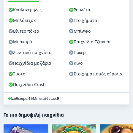
Κουλοχέρηδες
Ρουλέτα
Μπλάκτζακ
Στοιχήματα
Βίντεο πόκερ
Μπίνγκο
Μπακαρά
Παιχνίδια Τζακπότ
Ζωντανά παιχνίδια
Πόκερ
Παιχνίδια με ζάρια
Κίνο
Ξυστό
Στοιχηματισμός eSports
Παιχνίδια Crash
Διαθέσιμο:
6
Μη διαθέσιμο:
9
Τα πιο δημοφιλή παιχνίδια