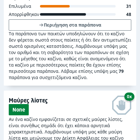
Επιλυμένα
31
Απορρίφθηκαν
48
Περιήγηση στα παράπονα
Τα παράπονα των παικτών υποδηλώνουν ότι το καζίνο
δεν φέρεται σωστά στους παίκτες ή ότι δεν αντιμετωπίζει
σωστά ορισμένες καταστάσεις. Λαμβάνουμε υπόψη μας
τον αριθμό και τη σοβαρότητα των παραπόνων σε σχέση
με το μέγεθος του καζίνο, καθώς είναι αναμενόμενο ότι
τα καζίνο με περισσότερους παίκτες θα έχουν επίσης
περισσότερα παράπονα. Λάβαμε επίσης υπόψη μας
79
παράπονα για συσχετιζόμενα καζίνο.
0x
Μαύρες λίστες
None
Αν ένα καζίνο εμφανίζεται σε σχετικές μαύρες λίστες,
είναι συνήθως σημάδι ότι έχει κάποια αρνητικά
χαρακτηριστικά. Λαμβάνουμε υπόψη μας κάθε μαύρη
λίστα και μειώνουμε τον Δείκτη Ασφάλειας του καζίνο