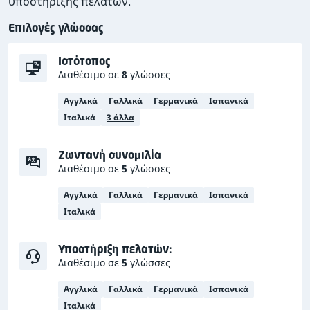
υποστήριξης πελατών.
Επιλογές γλώσσας
Ιστότοπος
Διαθέσιμο σε
8
γλώσσες
Αγγλικά
Γαλλικά
Γερμανικά
Ισπανικά
Ιταλικά
3 άλλα
Ζωντανή συνομιλία
Διαθέσιμο σε
5
γλώσσες
Αγγλικά
Γαλλικά
Γερμανικά
Ισπανικά
Ιταλικά
Υποστήριξη πελατών:
Διαθέσιμο σε
5
γλώσσες
Αγγλικά
Γαλλικά
Γερμανικά
Ισπανικά
Ιταλικά