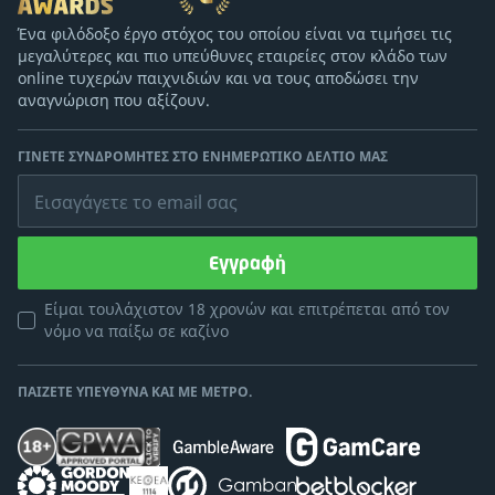
Ένα φιλόδοξο έργο στόχος του οποίου είναι να τιμήσει τις
μεγαλύτερες και πιο υπεύθυνες εταιρείες στον κλάδο των
online τυχερών παιχνιδιών και να τους αποδώσει την
αναγνώριση που αξίζουν.
ΓΊΝΕΤΕ ΣΥΝΔΡΟΜΗΤΈΣ ΣΤΟ ΕΝΗΜΕΡΩΤΙΚΌ ΔΕΛΤΊΟ ΜΑΣ
Εισαγάγετε το email σας
Εγγραφή
Είμαι τουλάχιστον 18 χρονών και επιτρέπεται από τον
νόμο να παίξω σε καζίνο
ΠΑΊΖΕΤΕ ΥΠΕΎΘΥΝΑ ΚΑΙ ΜΕ ΜΈΤΡΟ.