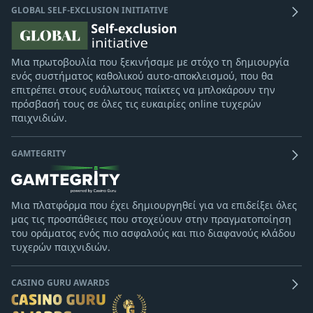
GLOBAL SELF-EXCLUSION INITIATIVE
Μια πρωτοβουλία που ξεκινήσαμε με στόχο τη δημιουργία
ενός συστήματος καθολικού αυτο-αποκλεισμού, που θα
επιτρέπει στους ευάλωτους παίκτες να μπλοκάρουν την
πρόσβασή τους σε όλες τις ευκαιρίες online τυχερών
παιχνιδιών.
GAMTEGRITY
Μια πλατφόρμα που έχει δημιουργηθεί για να επιδείξει όλες
μας τις προσπάθειες που στοχεύουν στην πραγματοποίηση
του οράματος ενός πιο ασφαλούς και πιο διαφανούς κλάδου
τυχερών παιχνιδιών.
CASINO GURU AWARDS