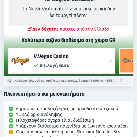
Το NorskeAutomater Casino έκλεισε και δεν
λειτουργεί πλέον.
Δεν δέχεται
παίκτες από την Ελλάδα
Καλύτερα καζίνο διαθέσιμα στη χώρα GR
V.Vegas Casino
Επιλογή Guru
+21. Κίνδυνος εθισμού και απώλειας περιουσίας. Γραμμή βοήθειας ΚΕΘΕΑ: 1114.
Πλεονεκτήματα και μειονεκτήματα
Δημοφιλείς κουλοχέρηδες με προοδευτικά τζακπότ
Υψηλό όριο ανάληψης
Η λαχειοφόρος αγορά είναι διαθέσιμη
Υπάρχουν διαθέσιμα παιχνίδια με ζωντανό κρουπιέρη
Όσοι κάνουν κατάθεση μέσω Skrill και Neteller δεν