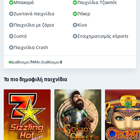
Μπακαρά
Παιχνίδια Τζακπότ
Ζωντανά παιχνίδια
Πόκερ
Παιχνίδια με ζάρια
Κίνο
Ξυστό
Στοιχηματισμός eSports
Παιχνίδια Crash
Διαθέσιμο:
7
Μη διαθέσιμο:
8
Τα πιο δημοφιλή παιχνίδια