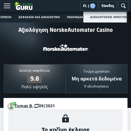
EL
|
Είσοδος
ΚΌΠΗΣΗ
ΑΣΦΆΛΕΙΑ ΚΑΙ ΔΙΚΑΙΟΣΎΝΗ
ΠΑΙΧΝΊΔΙΑ
ΑΞΙΟΛΟΓΉΣΕΙΣ ΧΡΗΣΤΏΝ
Αξιολόγηση NorskeAutomater Casino
Δείκτης ασφάλειας
Γνώμη χρηστών
9.8
Μη αρκετά δεδομένα
0 αξιολογήσεις
Πολύ υψηλός
Tomas B.
09/2021
Το καζίνο έκλεισε