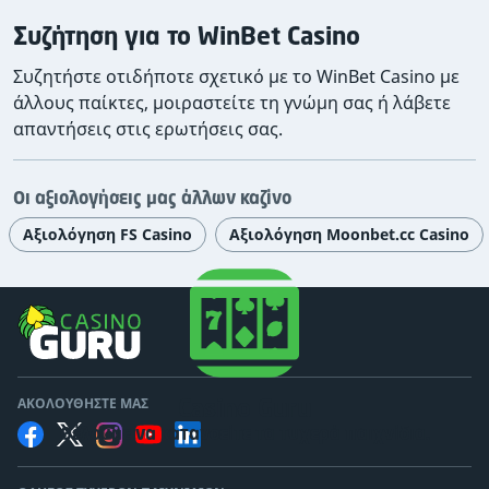
Συζήτηση για το WinBet Casino
Συζητήστε οτιδήποτε σχετικό με το WinBet Casino με
άλλους παίκτες, μοιραστείτε τη γνώμη σας ή λάβετε
απαντήσεις στις ερωτήσεις σας.
Οι αξιολογήσεις μας άλλων καζίνο
Αξιολόγηση FS Casino
Αξιολόγηση Moonbet.cc Casino
Casino Guru
ΑΚΟΛΟΥΘΉΣΤΕ ΜΑΣ
Θέλουμε να κατανοείτε τα τυχερά παιχνίδια.