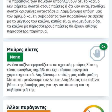
Τα παράπονα των παικτών υποδηλώνουν ότι το καζίνο
δεν φέρεται σωστά στους παίκτες ή ότι δεν αντιμετωπίζει
σωστά ορισμένες καταστάσεις. Λαμβάνουμε υπόψη μας
τον αριθμό και τη σοβαρότητα των παραπόνων σε σχέση
με το μέγεθος του καζίνο, καθώς είναι αναμενόμενο ότι
τα καζίνο με περισσότερους παίκτες θα έχουν επίσης
περισσότερα παράπονα.
0x
Μαύρες λίστες
None
Αν ένα καζίνο εμφανίζεται σε σχετικές μαύρες λίστες,
είναι συνήθως σημάδι ότι έχει κάποια αρνητικά
χαρακτηριστικά. Λαμβάνουμε υπόψη μας κάθε μαύρη
λίστα και μειώνουμε τον Δείκτη Ασφάλειας του καζίνο
βάσει της άποψης μας για την κατάσταση και τη
σοβαρότητά της.
Άλλοι παράγοντες