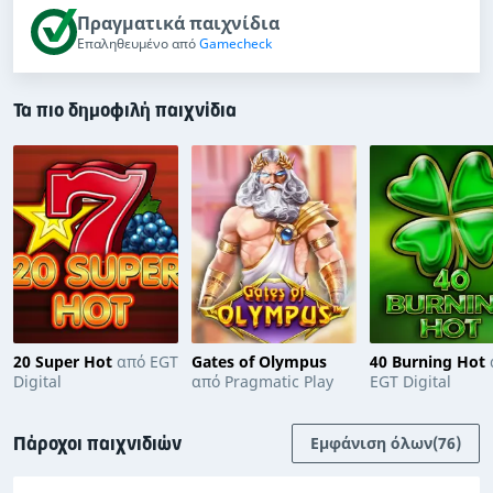
Πραγματικά παιχνίδια
Επαληθευμένο από
Gamecheck
Τα πιο δημοφιλή παιχνίδια
20 Super Hot
από EGT
Gates of Olympus
40 Burning Hot
Digital
από Pragmatic Play
EGT Digital
Πάροχοι παιχνιδιών
Εμφάνιση όλων
(76)