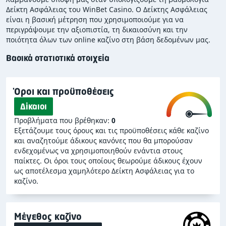
Αυτή τη στιγμή, έχουμε
5 παράπονα για αυτό το
Δείκτη Ασφάλειας του WinBet Casino. Ο Δείκτης Ασφάλειας
καζίνο
στη βάση δεδομένων μας. Εξαιτίας αυτών των
είναι η βασική μέτρηση που χρησιμοποιούμε για να
παραπόνων, δώσαμε σε αυτό το καζίνο
249
περιγράψουμε την αξιοπιστία, τη δικαιοσύνη και την
αρνητικούς πόντους
συνολικά. Μπορείτε να βρείτε
ποιότητα όλων των online καζίνο στη βάση δεδομένων μας.
περισσότερες πληροφορίες σχετικά με όλα τα
Βασικά στατιστικά στοιχεία
παράπονα και τους αρνητικούς πόντους στο τμήμα
«Επεξήγηση του Δείκτη ασφάλειας» αυτής της
αξιολόγησης.
Όροι και προϋποθέσεις
Με βάση όλες τις πληροφορίες που αναφέραμε σε
Δίκαιοι
αυτήν την αξιολόγηση και τον πολύ υψηλό Δείκτη
Προβλήματα που βρέθηκαν:
0
ασφάλειας αυτού του καζίνο, μπορούμε
Εξετάζουμε τους όρους και τις προϋποθέσεις κάθε καζίνο
και αναζητούμε άδικους κανόνες που θα μπορούσαν
συμπερασματικά να πούμε ότι το WinBet Casino είναι
ενδεχομένως να χρησιμοποιηθούν ενάντια στους
ένα εξαιρετικό καζίνο για παιχνίδι. Αν ψάχνετε για ένα
παίκτες. Οι όροι τους οποίους θεωρούμε άδικους έχουν
ιδανικό online καζίνο, σας προτείνουμε να δοκιμάσετε
ως αποτέλεσμα χαμηλότερο Δείκτη Ασφάλειας για το
το συγκεκριμένο.
καζίνο.
Μέγεθος καζίνο