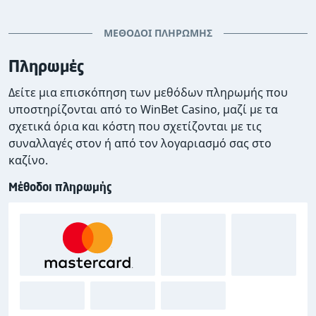
ΜΈΘΟΔΟΙ ΠΛΗΡΩΜΉΣ
Πληρωμές
Δείτε μια επισκόπηση των μεθόδων πληρωμής που
υποστηρίζονται από το WinBet Casino, μαζί με τα
σχετικά όρια και κόστη που σχετίζονται με τις
συναλλαγές στον ή από τον λογαριασμό σας στο
καζίνο.
Μέθοδοι πληρωμής