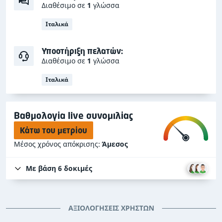
Διαθέσιμο σε
1
γλώσσα
Ιταλικά
Υποστήριξη πελατών:
Διαθέσιμο σε
1
γλώσσα
Ιταλικά
Βαθμολογία live συνομιλίας
Κάτω του μετρίου
Μέσος χρόνος απόκρισης:
Άμεσος
Με βάση
6
δοκιμές
ΑΞΙΟΛΟΓΉΣΕΙΣ ΧΡΗΣΤΏΝ