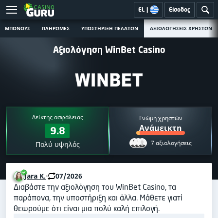
EL
|
Είσοδος
ΜΠΌΝΟΥΣ
ΠΛΗΡΩΜΈΣ
ΥΠΟΣΤΉΡΙΞΗ ΠΕΛΑΤΏΝ
ΑΞΙΟΛΟΓΉΣΕΙΣ ΧΡΗΣΤΏΝ
Αξιολόγηση WinBet Casino
Δείκτης ασφάλειας
Γνώμη χρηστών
Ανάμεικτη
9.8
7 αξιολογήσεις
Πολύ υψηλός
Jara K.
07/2026
Διαβάστε την αξιολόγηση του WinBet Casino, τα
παράπονα, την υποστήριξη και άλλα. Μάθετε γιατί
θεωρούμε ότι είναι μια πολύ καλή επιλογή.