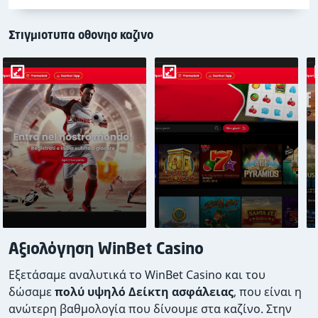
Στιγμιοτυπα οθονησ καζινο
Αξιολόγηση WinBet Casino
Εξετάσαμε αναλυτικά το WinBet Casino και του
δώσαμε
πολύ υψηλό Δείκτη ασφάλειας
, που είναι η
ανώτερη βαθμολογία που δίνουμε στα καζίνο. Στην