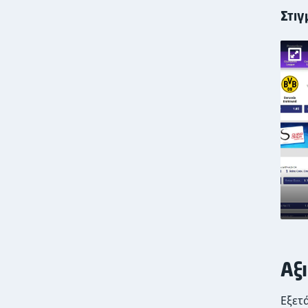
Στιγ
Αξ
Εξετ