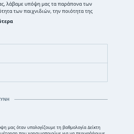
μας, λάβαμε υπόψη μας τα παράπονα των
ιότητα των παιχνιδιών, την ποιότητα της
προϋποθέσεις, τα όρια ανάληψης και κέρδους,
ότερα
ι και με άλλα online καζίνο
, τα οποία
ρνητικά από αυτά. Διαβάστε την πλήρη
με αυτό το καζίνο.
obet Casino είναι ένα
μικρότερο online
υσχετιζόμενων καζίνο. Ωστόσο, η ομάδα αυτή
ολικό επίπεδο. Τα έσοδα ενός καζίνο είναι
εν έχουν συνήθως πρόβλημα να πληρώνουν τα
μπορούν να σας πληρώσουν αν καταφέρετε να
ΣΎΝΗ
νο καζίνο
στη βάση δεδομένων μας, καθώς
ξαιτίας αυτών των παραπόνων, δώσαμε σε αυτό
οίους οι
7.512
αφορούν συσχετιζόμενα
ά με όλα τα παράπονα και τους αρνητικούς
όψη μας όταν υπολογίζουμε τη βαθμολογία Δείκτη
ης αξιολόγησης.
ή μέτρηση που χρησιμοποιούμε για να περιγράψουμε