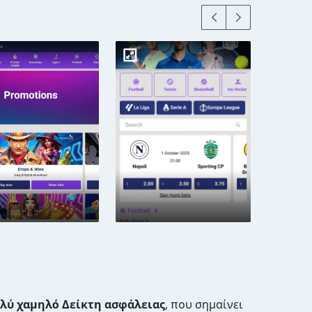
λύ χαμηλό Δείκτη ασφάλειας
, που σημαίνει