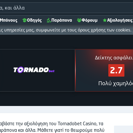
Μπόνους
Οδηγός
Παράπονα
Φόρουμ
Αξιολογήσεις
ις υπηρεσίες μας, συμφωνείτε με τους όρους χρήσης των cookies.
Δείκτης ασφάλει
2.7
Πολύ χαμηλό
αβάστε την αξιολόγηση του Tornadobet Casino, τα
ράπονα και άλλα. Μάθετε γιατί το θεωρούμε πολύ