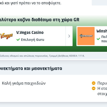
κό και γιατί πρέπει να το αποφύγετε.
αλύτερα καζίνο διαθέσιμα στη χώρα GR
Winsh
V.Vegas Casino
Πο
Επιλογή Guru
πα
Κίνδυνος εθισμού και απώλειας περιουσίας. Γραμμή βοήθειας ΚΕΘΕΑ: 1114.
νεκτήματα και μειονεκτήματα
Καλή γκάμα παιχνιδιών
Περι
Η ετ
στοι