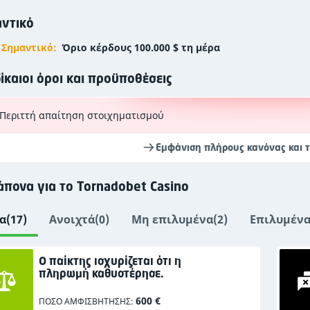
ντικό
Σημαντικό:
Όριο κέρδους 100.000 $ τη μέρα
ίκαιοι όροι και προϋποθέσεις
Περιττή απαίτηση στοιχηματισμού
Εμφάνιση πλήρους κανόνας και 
πονα για το Tornadobet Casino
α
(17)
Ανοιχτά
(0)
Μη επιλυμένα
(2)
Επιλυμέν
Ο παίκτης ισχυρίζεται ότι η
πληρωμή καθυστέρησε.
600 €
ΠΟΣΟ ΑΜΦΙΣΒΗΤΗΣΗΣ: