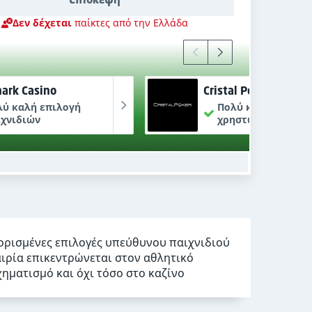
Δεν δέχεται
παίκτες από την Ελλάδα
ark Casino
Cristal Poker Casino
λύ καλή επιλογή
Πολύ καλή βαθμολ
ιχνιδιών
χρηστών
ορισμένες επιλογές υπεύθυνου παιχνιδιού
αιρία επικεντρώνεται στον αθλητικό
χηματισμό και όχι τόσο στο καζίνο