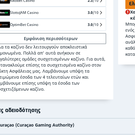
Kikobet Casino
2.3
/10
Ελ
Χα
SlottoJAM Casino
3.0
/10
κέ
Μπορ
OptimBet Casino
3.0
/10
ενός
Ασφά
Εμφάνιση περισσότερων
ανάλ
α τα καζίνο δεν λειτουργούν αποκλειστικά
καθό
μονωμένα. Πολλά απ' αυτά ανήκουν σε
κατα
γαλύτερες ομάδες συσχετισμένων καζίνο. Για αυτά,
τανακλούμε επίσης τα συσχετισμένα καζίνο στον
ίκτη Ασφάλειας μας. Λαμβάνουμε υπόψη τα
τιμώμενα έσοδα των 4 τελευταίων ετών και
μβάνουμε επίσης υπόψη τα έσοδα των
σχετιζόμενων καζίνο.
ς αδειοδότησης
uraçao (Curaçao Gaming Authority)