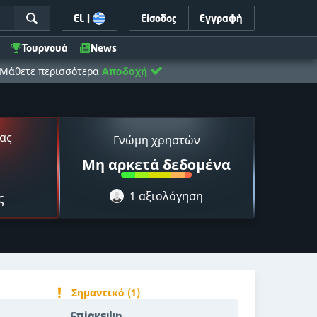
EL
|
Είσοδος
Εγγραφή
Τουρνουά
News
Μάθετε περισσότερα
Αποδοχή
ας
Γνώμη χρηστών
Μη αρκετά δεδομένα
1 αξιολόγηση
ς
Σημαντικό (1)
Επίσκεψη