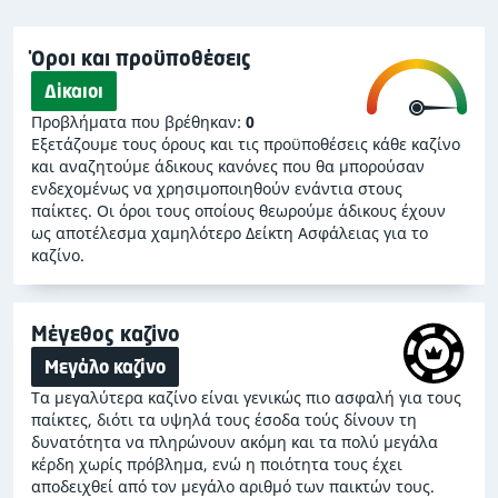
Όροι και προϋποθέσεις
Δίκαιοι
Προβλήματα που βρέθηκαν:
0
Εξετάζουμε τους όρους και τις προϋποθέσεις κάθε καζίνο
και αναζητούμε άδικους κανόνες που θα μπορούσαν
ενδεχομένως να χρησιμοποιηθούν ενάντια στους
παίκτες. Οι όροι τους οποίους θεωρούμε άδικους έχουν
ως αποτέλεσμα χαμηλότερο Δείκτη Ασφάλειας για το
καζίνο.
Μέγεθος καζίνο
Μεγάλο καζίνο
Τα μεγαλύτερα καζίνο είναι γενικώς πιο ασφαλή για τους
παίκτες, διότι τα υψηλά τους έσοδα τούς δίνουν τη
δυνατότητα να πληρώνουν ακόμη και τα πολύ μεγάλα
κέρδη χωρίς πρόβλημα, ενώ η ποιότητα τους έχει
αποδειχθεί από τον μεγάλο αριθμό των παικτών τους.