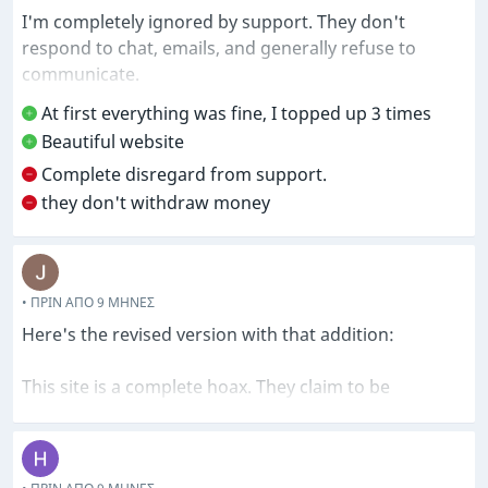
I'm completely ignored by support. They don't
respond to chat, emails, and generally refuse to
communicate.
At first everything was fine, I topped up 3 times
My withdrawal requests were rejected without
Beautiful website
explanation, and no one tells me what I need to do to
Complete disregard from support.
get my money back.
they don't withdraw money
If you want to lose your money, use this site.
I'm very disappointed with Winna's performance and
• ΠΡΙΝ ΑΠΌ 9 ΜΉΝΕΣ
their treatment of players.
Here's the revised version with that addition:
This site is a complete hoax. They claim to be
responsible and fair, but the reality is the opposite.
Customer service requests are routinely ignored, and
you'll only receive replies when it's convenient for