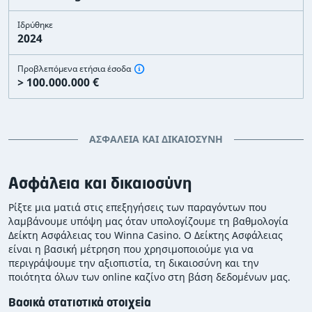
Σύμφωνα με τις έρευνες και τους υπολογισμούς μας,
το Winna Casino είναι ένα
μεγάλο online καζίνο
με
Ιδρύθηκε
υψηλά συνολικά έσοδα και μεγάλο αριθμό παικτών. Τα
2024
έσοδα ενός καζίνο είναι ένας σημαντικός παράγοντας,
καθώς τα μεγαλύτερα καζίνο δεν έχουν συνήθως
Προβλεπόμενα ετήσια έσοδα
> 100.000.000 €
πρόβλημα να πληρώνουν τα μεγάλα κέρδη, ενώ τα
μικρότερα καζίνο ενδεχομένως να μην μπορούν να
σας πληρώσουν αν καταφέρετε να κερδίσετε ένα
μεγάλο ποσό.
ΑΣΦΆΛΕΙΑ ΚΑΙ ΔΙΚΑΙΟΣΎΝΗ
Δεν βρήκαμε
κανένα σχετικό παράπονο
για αυτό το
Ασφάλεια και δικαιοσύνη
καζίνο.
Ρίξτε μια ματιά στις επεξηγήσεις των παραγόντων που
Με βάση όλες τις πληροφορίες που αναφέραμε σε
λαμβάνουμε υπόψη μας όταν υπολογίζουμε τη βαθμολογία
αυτήν την αξιολόγηση και τον πολύ υψηλό Δείκτη
Δείκτη Ασφάλειας του Winna Casino. Ο Δείκτης Ασφάλειας
ασφάλειας αυτού του καζίνο, μπορούμε
είναι η βασική μέτρηση που χρησιμοποιούμε για να
συμπερασματικά να πούμε ότι το Winna Casino είναι
περιγράψουμε την αξιοπιστία, τη δικαιοσύνη και την
ένα εξαιρετικό καζίνο για παιχνίδι. Αν ψάχνετε για ένα
ποιότητα όλων των online καζίνο στη βάση δεδομένων μας.
ιδανικό online καζίνο, σας προτείνουμε να δοκιμάσετε
Βασικά στατιστικά στοιχεία
το συγκεκριμένο.