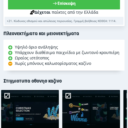
Επίσκεψη
Δέχεται
παίκτες από την Ελλάδα
+21. Κίνδυνος εθισμού και απώλειας περιουσίας. Γραμμή βοήθειας ΚΕΘΕΑ: 1114.
Πλεονεκτήματα και μειονεκτήματα
Υψηλό όριο ανάληψης
Υπάρχουν διαθέσιμα παιχνίδια με ζωντανό κρουπιέρη
Ωραίος ιστότοπος
Χωρίς μπόνους καλωσορίσματος καζίνο
Στιγμιοτυπα οθονησ καζινο