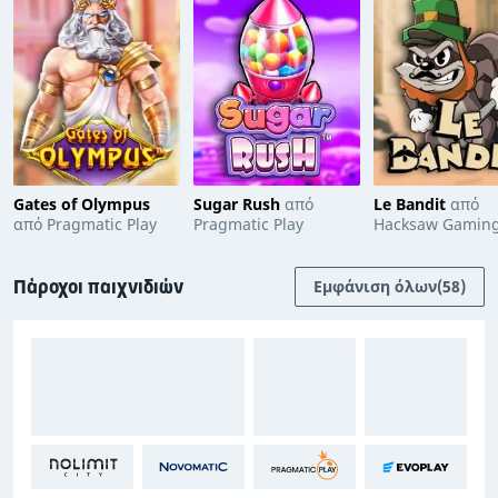
Gates of Olympus
Sugar Rush
από
Le Bandit
από
από Pragmatic Play
Pragmatic Play
Hacksaw Gamin
Πάροχοι παιχνιδιών
Εμφάνιση όλων
(58)