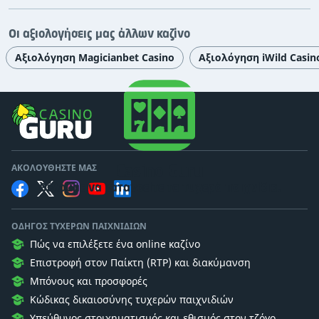
to someone who helped build the community, it can
happen to anyone.
Οι αξιολογήσεις μας άλλων καζίνο
Be warned: Once they decide to cut you off, they
Αξιολόγηση Magicianbet Casino
Αξιολόγηση iWild Casin
ghost you. No support. No fairness. No transparency.
Casino Guru
ΑΚΟΛΟΥΘΉΣΤΕ ΜΑΣ
Θέλουμε να κατανοείτε τα τυχερά παιχνίδια.
ΟΔΗΓΌΣ ΤΥΧΕΡΏΝ ΠΑΙΧΝΙΔΙΏΝ
Πώς να επιλέξετε ένα online καζίνο
Επιστροφή στον Παίκτη (RTP) και διακύμανση
Μπόνους και προσφορές
Κώδικας δικαιοσύνης τυχερών παιχνιδιών
Υπεύθυνος στοιχηματισμός και εθισμός στον τζόγο