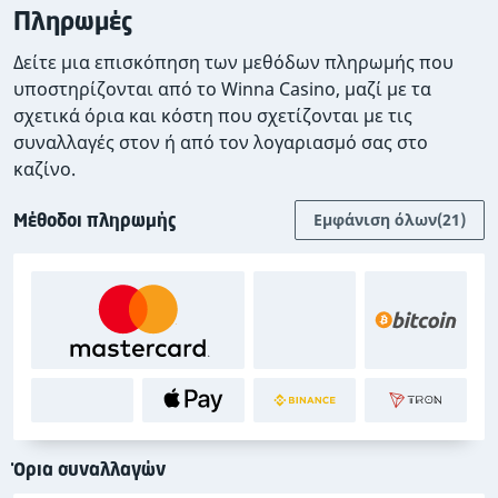
Πληρωμές
Δείτε μια επισκόπηση των μεθόδων πληρωμής που
υποστηρίζονται από το Winna Casino, μαζί με τα
σχετικά όρια και κόστη που σχετίζονται με τις
συναλλαγές στον ή από τον λογαριασμό σας στο
καζίνο.
Μέθοδοι πληρωμής
Εμφάνιση όλων
(21)
Όρια συναλλαγών