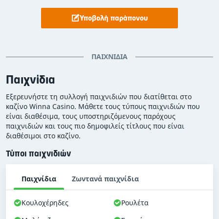
Υποβολή παράπονου
ΠΑΙΧΝΊΔΙΑ
Παιχνίδια
Εξερευνήστε τη συλλογή παιχνιδιών που διατίθεται στο
καζίνο Winna Casino. Μάθετε τους τύπους παιχνιδιών που
είναι διαθέσιμα, τους υποστηριζόμενους παρόχους
παιχνιδιών και τους πιο δημοφιλείς τίτλους που είναι
διαθέσιμοι στο καζίνο.
Τύποι παιχνιδιών
Παιχνίδια
Ζωντανά παιχνίδια
Κουλοχέρηδες
Ρουλέτα