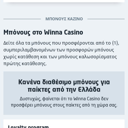
ΜΠΌΝΟΥΣ ΚΑΖΊΝΟ
Μπόνους στο Winna Casino
Δείτε όλα τα μπόνους που προσφέρονται από το {1},
συμπεριλαμβανομένων των προσφορών μπόνους
χωρίς κατάθεση και των μπόνους καλωσορίσματος
πρώτης κατάθεσης.
Κανένα διαθέσιμο μπόνους για
παίκτες από την Ελλάδα
Δυστυχώς, φαίνεται ότι το Winna Casino δεν
προσφέρει μπόνους στους παίκτες από τη χώρα σας.
Loyalty program