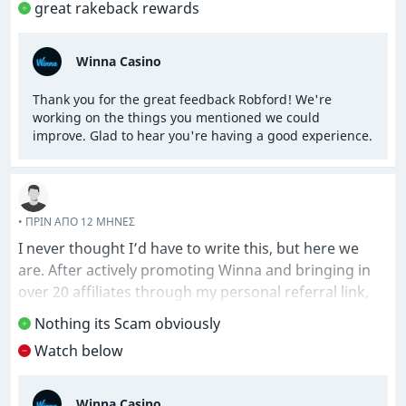
great rakeback rewards
very interesting. Regarding withdrawals: excellent —
the execution speed is impressive, even with large
amounts.
Winna Casino
The house games at 20% could be reconsidered, but
Thank you for the great feedback Robford! We're
working on the things you mentioned we could
overall I’m satisfied, especially because the weekly
improve. Glad to hear you're having a good experience.
and monthly rakeback is very rewarding.
Customer service is fine. The VIP manager is excellent
and friendly — not robotic or emotionless with preset
responses like in other casinos that start with R and
• ΠΡΙΝ ΑΠΌ 12 ΜΉΝΕΣ
end with T.
I never thought I’d have to write this, but here we
Active chat and constant rain.
are. After actively promoting Winna and bringing in
over 20 affiliates through my personal referral link,
Engaged Discord and a Telegram group with plenty
my account was suddenly suspended with zero
of codes, although limited and they run out quickly.
Nothing its Scam obviously
warning and no clear explanation. I was vaguely told
Watch below
it was due to "bonus abuse," but no proof or further
All in all, compared to other casinos, everything is
clarification was ever given.
going well so far.
Winna Casino