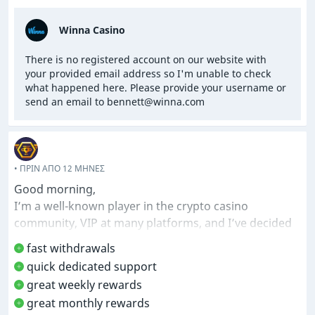
issue and agreed my concerns were valid. As a
any bonuses to users. They don't give any
goodwill gesture, they credited $140 to my account,
Winna Casino
compensation to users who lose a lot. The level-up is
which I immediately lost back into the system. When I
completely false. All the advertisements are false.
There is no registered account on our website with
raised another complaint, I was told to leave a
Please be careful.
your provided email address so I'm unable to check
positive review on Trustpilot in exchange for a bonus.
what happened here. Please provide your username or
This is completely untrustworthy behavior.
send an email to
bennett@winna.com
Like many others have said, the games appear to be
rigged. I have screen recordings and screenshots of
my gameplay and conversations with staff members
• ΠΡΙΝ ΑΠΌ 12 ΜΉΝΕΣ
like Alexis and Edward, who are clearly untrained,
Good morning,
unresponsive, and refuse to provide meaningful
I’m a well-known player in the crypto casino
assistance.
community, VIP at many platforms, and I’ve decided
to try out Winna.
fast withdrawals
They are still ignoring me, so I am now looking at
quick dedicated support
escalating this matter further through the
Visually, it’s very appealing; the site’s layout is clear
appropriate regulatory channels and gambling
great weekly rewards
and not overwhelming. As for promotions, I have
dispute resolution services.
great monthly rewards
nothing negative to say at the moment — they are