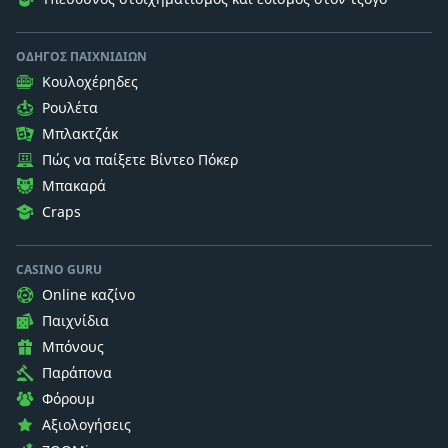
ΟΔΗΓΌΣ ΠΑΙΧΝΙΔΙΏΝ
Κουλοχέρηδες
Ρουλέτα
Μπλακτζάκ
Πώς να παίξετε Βίντεο Πόκερ
Μπακαρά
Craps
CASINO GURU
Online καζίνο
Παιχνίδια
Μπόνους
Παράπονα
Φόρουμ
Αξιολογήσεις