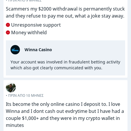
• ΠΡΙΝ ΑΠΌ 9 ΜΉΝΕΣ
them.
Scammers my $2000 withdrawal is permanently stuck
They advertise a commitment to safer gambling
and they refuse to pay me out, what a joke stay away.
practices and claim their staff are regularly trained to
Unresponsive support
monitor and prevent financial harm. However, when I
Money withheld
informed them via message about my gambling
addiction, it took until Monday evening to get any
Winna Casino
acknowledgment. When they finally responded, an
agent named Alexis simply directed me to the self-
Your account was involved in fraudulent betting activity
exclusion tool. Then another agent appeared asking
which also got clearly communicated with you.
if I wanted my account closed. I declined until I could
receive a refund, as I had uploaded documents
proving my gambling addiction and other mental
health issues. I also explained personal
• ΠΡΙΝ ΑΠΌ 10 ΜΉΝΕΣ
circumstances that I believed warranted a refund of
Its become the only online casino I deposit to. I love
my deposits.
Winna and I dont cash out evdrytime but I have had a
couple $1,000+ and they were in my crypto wallet in
For these reasons, I strongly believe they should
minutes
refund my deposits. Where safer gambling and