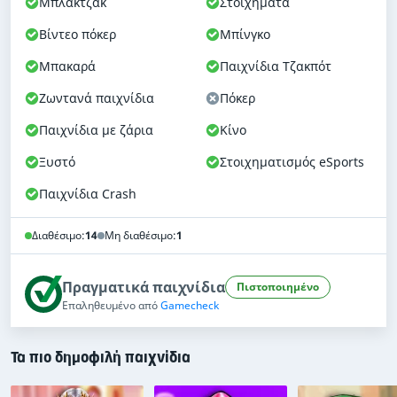
Μπλάκτζακ
Στοιχήματα
Βίντεο πόκερ
Μπίνγκο
Μπακαρά
Παιχνίδια Τζακπότ
Ζωντανά παιχνίδια
Πόκερ
Παιχνίδια με ζάρια
Κίνο
Ξυστό
Στοιχηματισμός eSports
Παιχνίδια Crash
Διαθέσιμο:
14
Μη διαθέσιμο:
1
Πραγματικά παιχνίδια
Πιστοποιημένο
Επαληθευμένο από
Gamecheck
Τα πιο δημοφιλή παιχνίδια