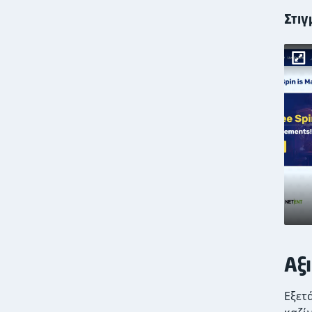
Στιγ
Αξ
Εξετ