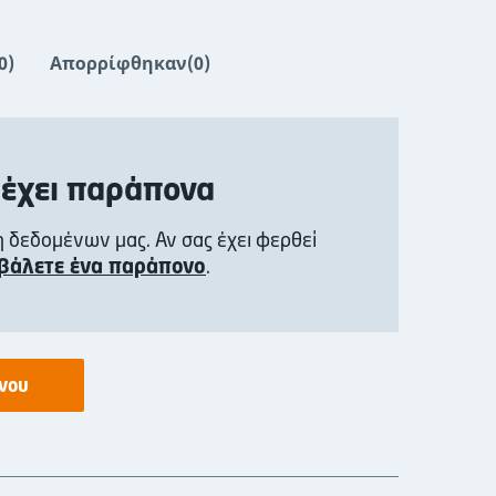
0)
Απορρίφθηκαν
(0)
ιέχει παράπονα
η δεδομένων μας. Αν σας έχει φερθεί
βάλετε ένα παράπονο
.
νου