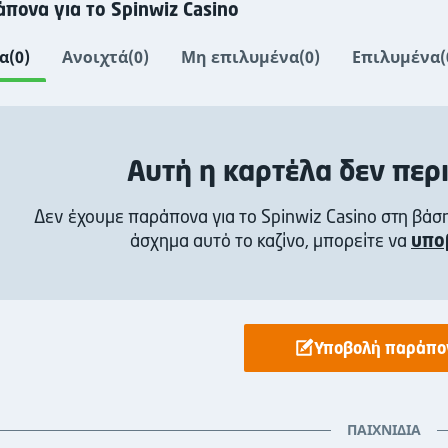
πονα για το Spinwiz Casino
α
(0)
Ανοιχτά
(0)
Μη επιλυμένα
(0)
Επιλυμένα
(
Αυτή η καρτέλα δεν περ
Δεν έχουμε παράπονα για το Spinwiz Casino στη βάσ
άσχημα αυτό το καζίνο, μπορείτε να
υπο
Υποβολή παράπο
ΠΑΙΧΝΊΔΙΑ