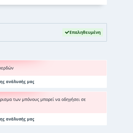
Επαληθευμένη
 κερδών
της ανάλυσής μας
ρισμα των μπόνους μπορεί να οδηγήσει σε
της ανάλυσής μας