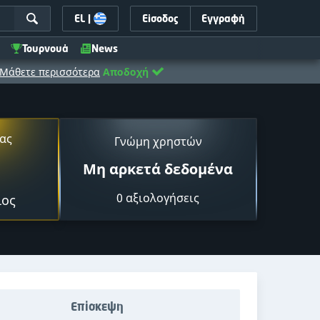
EL
|
Είσοδος
Εγγραφή
Τουρνουά
News
Μάθετε περισσότερα
Αποδοχή
ας
Γνώμη χρηστών
Μη αρκετά δεδομένα
0 αξιολογήσεις
ιος
Επίσκεψη