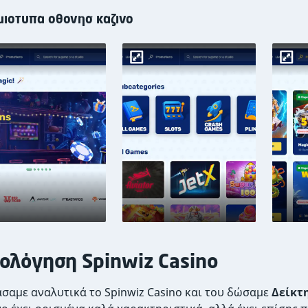
μιοτυπα οθονησ καζινο
ιολόγηση Spinwiz Casino
άσαμε αναλυτικά το Spinwiz Casino και του δώσαμε
Δείκτ