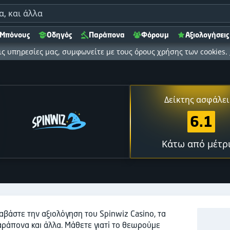
Μπόνους
Οδηγός
Παράπονα
Φόρουμ
Αξιολογήσεις
ις υπηρεσίες μας, συμφωνείτε με τους όρους χρήσης των cookies.
Δείκτης ασφάλει
6.1
Κάτω από μέτρ
αβάστε την αξιολόγηση του Spinwiz Casino, τα
ράπονα και άλλα. Μάθετε γιατί το θεωρούμε