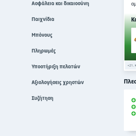
Ασφάλεια και δικαιοσύνη
αμ
Παιχνίδια
Κ
Μπόνους
Πληρωμές
Υποστήριξη πελατών
+21. 
Πλεο
Αξιολογήσεις χρηστών
Συζήτηση