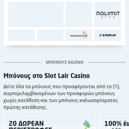
ΜΠΌΝΟΥΣ ΚΑΖΊΝΟ
Μπόνους στο Slot Lair Casino
Δείτε όλα τα μπόνους που προσφέρονται από το {1},
συμπεριλαμβανομένων των προσφορών μπόνους
χωρίς κατάθεση και των μπόνους καλωσορίσματος
πρώτης κατάθεσης.
20 ΔΩΡΕΑΝ
100% έω