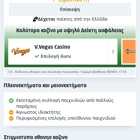
Επίσκεψη
Δέχεται
παίκτες από την Ελλάδα
Καλύτερα καζίνο με υψηλό Δείκτη ασφάλειας
V.Vegas Casino
Επιλογή Guru
+21. Κίνδυνος εθισμού και απώλειας περιουσίας. Γραμμή βοήθειας ΚΕΘΕΑ: 1114.
Πλεονεκτήματα και μειονεκτήματα
Εκτεταμένη συλλογή παιχνιδιών από πολλούς
παρόχους
Άγνωστος ιδιοκτήτης
Περιορισμένες επιλογές υπεύθυνου παιχνιδιού
Στιγμιοτυπα οθονησ καζινο