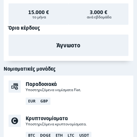
15.000 €
3.000 €
το μήνα
ανά εβδομάδα
Όρια κέρδους
Άγνωστο
Νομισματικές μονάδες
Παραδοσιακά
Υποστηριζόμενα νομίσματα Fiat.
EUR
GBP
Κρυπτονομίσματα
Υποστηριζόμενα κρυπτονομίσματα.
BTC
DOGE
ETH
LTC
USDT