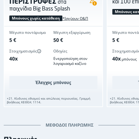
ΠΕΡΙΣΤΡΟΦΕΣ
και 100 επ
στα
1
παιχνίδια Big Bass Splash
Μπόνους κα
Μπόνους χωρίς κατάθεση
*Ισχύουν Ο&Π
Μέγιστο ποντάρισμα
Μέγιστη εξαργύρωση
Μέγιστο ποντά
5 €
50 €
5 €
Στοιχηματισμός
Οδηγίες
Στοιχηματισμό
40x
40x
Ενεργοποίηση στον
μπόνους
λογαριασμό καζίνο
Έλεγχος μπόνους
+21. Κίνδυνος εθισμού και απώλειας περιουσίας. Γραμμή
+21. Κίνδυνος εθισ
βοήθειας ΚΕΘΕΑ: 1114.
βοήθειας ΚΕΘΕΑ: 1
ΜΈΘΟΔΟΙ ΠΛΗΡΩΜΉΣ