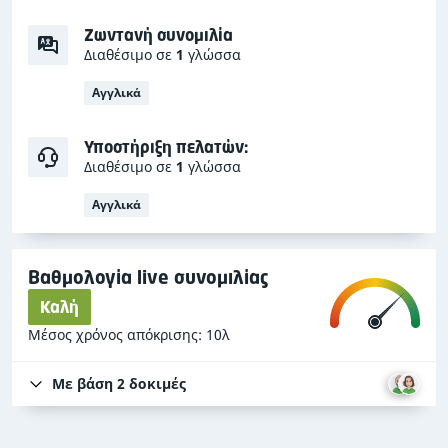
Ζωντανή συνομιλία
Διαθέσιμο σε
1
γλώσσα
Αγγλικά
Υποστήριξη πελατών:
Διαθέσιμο σε
1
γλώσσα
Αγγλικά
Βαθμολογία live συνομιλίας
Καλή
Μέσος χρόνος απόκρισης: 10λ
Με βάση
2
δοκιμές