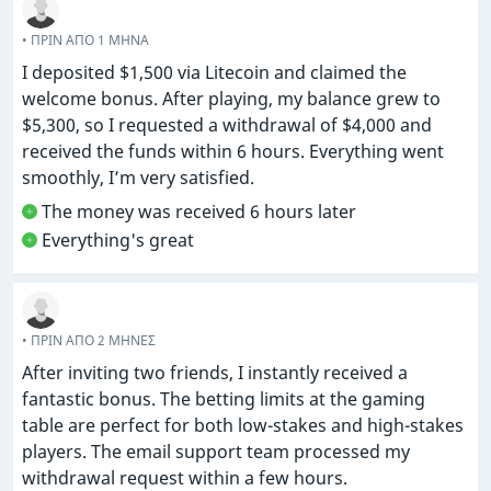
Η εφαρμογή για κινητά λειτουργεί άψογα.
• ΠΡΙΝ ΑΠΌ 1 ΜΉΝΑ
Ο ιστότοπος είναι επαγγελματικά σχεδιασμένος και
I deposited $1,500 via Litecoin and claimed the
όλα είναι φιλικά προς το χρήστη. Μπορείτε να
welcome bonus. After playing, my balance grew to
παίξετε χωρίς να ανησυχείτε για πληρωμές ή
$5,300, so I requested a withdrawal of $4,000 and
τεχνικά προβλήματα.
received the funds within 6 hours. Everything went
smoothly, I’m very satisfied.
Μου αρέσει να ανακαλύπτω συνεχώς νέα παιχνίδια.
The money was received 6 hours later
Everything's great
• ΠΡΙΝ ΑΠΌ 2 ΜΉΝΕΣ
After inviting two friends, I instantly received a
fantastic bonus. The betting limits at the gaming
table are perfect for both low-stakes and high-stakes
players. The email support team processed my
withdrawal request within a few hours.