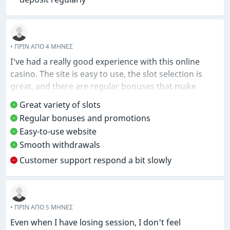
• ΠΡΙΝ ΑΠΌ 4 ΜΉΝΕΣ
I've had a really good experience with this online
casino. The site is easy to use, the slot selection is
great, and there are regular bonuses that make
playing more exciting. Withdrawals were smooth, and
Great variety of slots
I like that there are small tournaments and promos
Regular bonuses and promotions
that keep things interesting. The only minor
Easy-to-use website
downside is that sometimes customer support takes
Smooth withdrawals
a bit longer to reply, but overall it hasn't been a big
Customer support respond a bit slowly
issue.
• ΠΡΙΝ ΑΠΌ 5 ΜΉΝΕΣ
Even when I have losing session, I don't feel