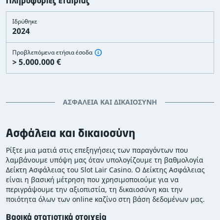
άδεια, τη γνησιότητα των παιχνιδιών, την ποιότητα
Πληροφορίες εταιρίας
της εξυπηρέτησης πελατών, το πόσο δίκαιοι είναι οι
Ιδρύθηκε
όροι και οι προϋποθέσεις, τα όρια ανάληψης και
2024
κέρδους, καθώς και άλλους παράγοντες. Το Slot Lair
Casino
σχετίζεται και με άλλα online καζίνο
, τα
Προβλεπόμενα ετήσια έσοδα
οποία παρατίθενται παρακάτω, και η αξιολόγησή του
> 5.000.000 €
επηρεάζεται αρνητικά από αυτά. Διαβάστε την πλήρη
αξιολόγησή μας παρακάτω, για να μάθετε
περισσότερα σχετικά με αυτό το καζίνο.
ΑΣΦΆΛΕΙΑ ΚΑΙ ΔΙΚΑΙΟΣΎΝΗ
Σύμφωνα με τις έρευνες και τους υπολογισμούς μας,
το Slot Lair Casino είναι ένα
μικρότερο online καζίνο
Ασφάλεια και δικαιοσύνη
όσον αφορά τα συνολικά έσοδα. Ανήκει σε μια ομάδα
συσχετιζόμενων καζίνο. Ωστόσο, η ομάδα αυτή είναι
Ρίξτε μια ματιά στις επεξηγήσεις των παραγόντων που
λαμβάνουμε υπόψη μας όταν υπολογίζουμε τη βαθμολογία
ακόμη αρκετά μικρή, ακόμη και όταν αξιολογείται σε
Δείκτη Ασφάλειας του Slot Lair Casino. Ο Δείκτης Ασφάλειας
συνολικό επίπεδο. Τα έσοδα ενός καζίνο είναι ένας
είναι η βασική μέτρηση που χρησιμοποιούμε για να
σημαντικός παράγοντας, καθώς τα μεγαλύτερα καζίνο
περιγράψουμε την αξιοπιστία, τη δικαιοσύνη και την
δεν έχουν συνήθως πρόβλημα να πληρώνουν τα
ποιότητα όλων των online καζίνο στη βάση δεδομένων μας.
μεγάλα κέρδη, ενώ τα μικρότερα καζίνο ενδεχομένως
Βασικά στατιστικά στοιχεία