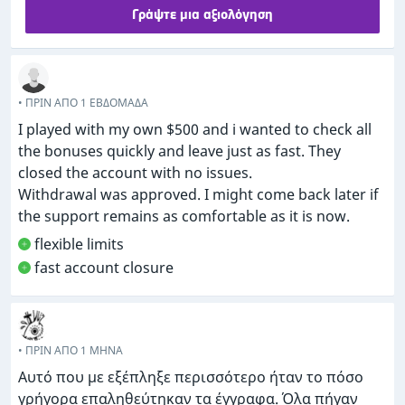
Γράψτε μια αξιολόγηση
• ΠΡΙΝ ΑΠΌ 1 ΕΒΔΟΜΆΔΑ
I played with my own $500 and i wanted to check all
the bonuses quickly and leave just as fast. They
closed the account with no issues.
Withdrawal was approved. I might come back later if
the support remains as comfortable as it is now.
flexible limits
fast account closure
• ΠΡΙΝ ΑΠΌ 1 ΜΉΝΑ
Αυτό που με εξέπληξε περισσότερο ήταν το πόσο
γρήγορα επαληθεύτηκαν τα έγγραφα. Όλα πήγαν