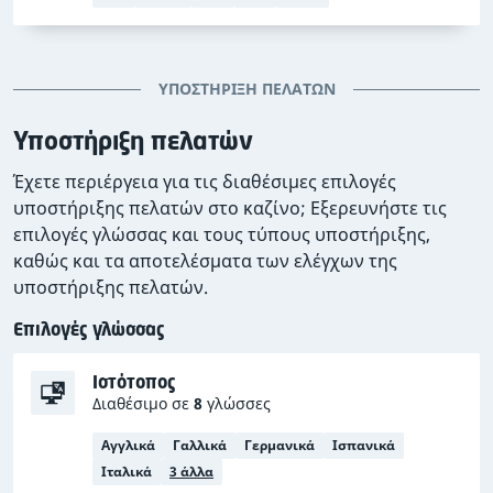
ΥΠΟΣΤΉΡΙΞΗ ΠΕΛΑΤΏΝ
Υποστήριξη πελατών
Έχετε περιέργεια για τις διαθέσιμες επιλογές
υποστήριξης πελατών στο καζίνο; Εξερευνήστε τις
επιλογές γλώσσας και τους τύπους υποστήριξης,
καθώς και τα αποτελέσματα των ελέγχων της
υποστήριξης πελατών.
Επιλογές γλώσσας
Ιστότοπος
Διαθέσιμο σε
8
γλώσσες
Αγγλικά
Γαλλικά
Γερμανικά
Ισπανικά
Ιταλικά
3 άλλα