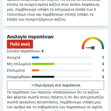
επίσης τα συσχετισμένα καζίνο στον Δείκτη Ασφάλειας
μας. Λαμβάνουμε υπόψη τα εκτιμώμενα έσοδα των 4
τελευταίων ετών και λαμβάνουμε επίσης υπόψη τα
έσοδα των συσχετιζόμενων καζίνο.
Αναλογία παραπόνων
Πολύ κακή
Σύνολο παραπόνων:
8
Ανοιχτά
1
Μη επιλυμένα
3
Επιλυμένα
1
Απορρίφθηκαν
3
Περιήγηση στα παράπονα
Τα παράπονα των παικτών υποδηλώνουν ότι το καζίνο
δεν φέρεται σωστά στους παίκτες ή ότι δεν αντιμετωπίζει
σωστά ορισμένες καταστάσεις. Λαμβάνουμε υπόψη μας
τον αριθμό και τη σοβαρότητα των παραπόνων σε σχέση