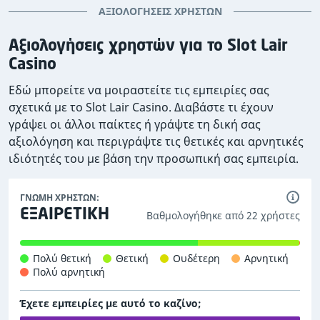
ΑΞΙΟΛΟΓΉΣΕΙΣ ΧΡΗΣΤΏΝ
Αξιολογήσεις χρηστών για το Slot Lair
Casino
Εδώ μπορείτε να μοιραστείτε τις εμπειρίες σας
σχετικά με το Slot Lair Casino. Διαβάστε τι έχουν
γράψει οι άλλοι παίκτες ή γράψτε τη δική σας
αξιολόγηση και περιγράψτε τις θετικές και αρνητικές
ιδιότητές του με βάση την προσωπική σας εμπειρία.
ΓΝΏΜΗ ΧΡΗΣΤΏΝ:
ΕΞΑΙΡΕΤΙΚΉ
Βαθμολογήθηκε από 22 χρήστες
Πολύ θετική
Θετική
Ουδέτερη
Αρνητική
Πολύ αρνητική
Έχετε εμπειρίες με αυτό το καζίνο;