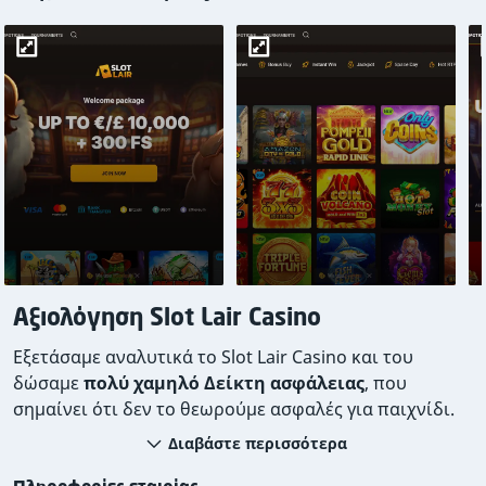
Αξιολόγηση Slot Lair Casino
Εξετάσαμε αναλυτικά το Slot Lair Casino και του
δώσαμε
πολύ χαμηλό Δείκτη ασφάλειας
, που
σημαίνει ότι δεν το θεωρούμε ασφαλές για παιχνίδι.
Στην αξιολόγησή μας, λάβαμε υπόψη μας τα παράπονα
Διαβάστε περισσότερα
των παικτών του καζίνο, τα εκτιμώμενα έσοδα, την