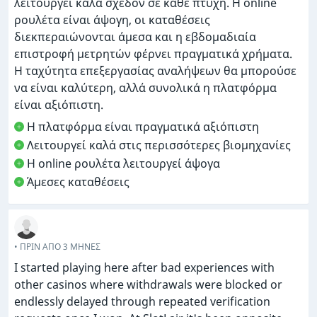
λειτουργεί καλά σχεδόν σε κάθε πτυχή. Η online
ρουλέτα είναι άψογη, οι καταθέσεις
διεκπεραιώνονται άμεσα και η εβδομαδιαία
επιστροφή μετρητών φέρνει πραγματικά χρήματα.
Η ταχύτητα επεξεργασίας αναλήψεων θα μπορούσε
να είναι καλύτερη, αλλά συνολικά η πλατφόρμα
είναι αξιόπιστη.
Η πλατφόρμα είναι πραγματικά αξιόπιστη
Λειτουργεί καλά στις περισσότερες βιομηχανίες
Η online ρουλέτα λειτουργεί άψογα
Άμεσες καταθέσεις
• ΠΡΙΝ ΑΠΌ 3 ΜΉΝΕΣ
I started playing here after bad experiences with
other casinos where withdrawals were blocked or
endlessly delayed through repeated verification