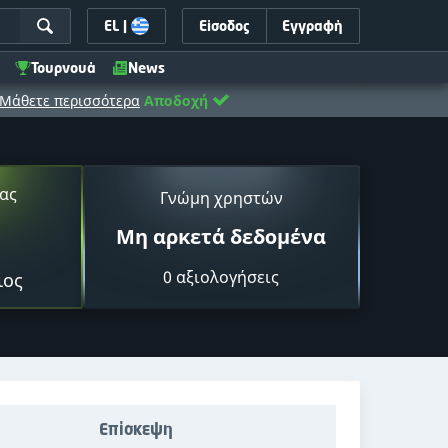
EL
|
Είσοδος
Εγγραφή
Τουρνουά
News
Μάθετε περισσότερα
Αποδοχή
ας
Γνώμη χρηστών
Μη αρκετά δεδομένα
0 αξιολογήσεις
ιος
Επίσκεψη