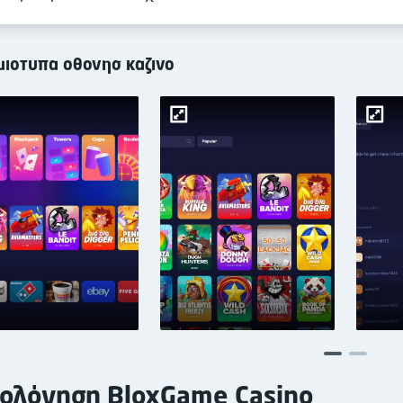
μιοτυπα οθονησ καζινο
ιολόγηση BloxGame Casino