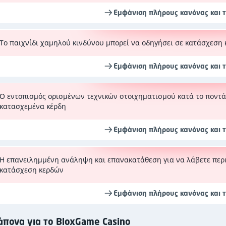
Εμφάνιση πλήρους κανόνας και 
Το παιχνίδι χαμηλού κινδύνου μπορεί να οδηγήσει σε κατάσχεση
Εμφάνιση πλήρους κανόνας και 
Ο εντοπισμός ορισμένων τεχνικών στοιχηματισμού κατά το ποντά
κατασχεμένα κέρδη
Εμφάνιση πλήρους κανόνας και 
Η επανειλημμένη ανάληψη και επανακατάθεση για να λάβετε περ
κατάσχεση κερδών
Εμφάνιση πλήρους κανόνας και 
πονα για το BloxGame Casino