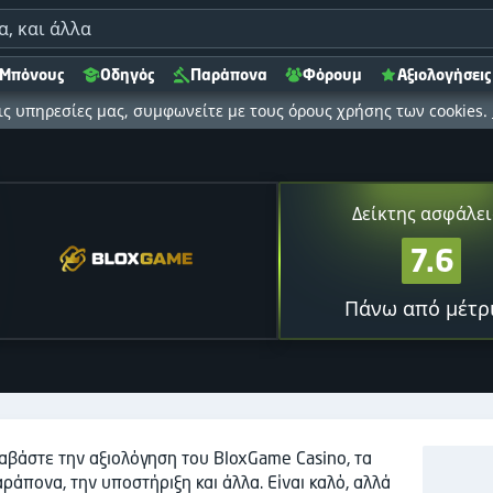
Μπόνους
Οδηγός
Παράπονα
Φόρουμ
Αξιολογήσεις
ις υπηρεσίες μας, συμφωνείτε με τους όρους χρήσης των cookies.
Δείκτης ασφάλει
7.6
Πάνω από μέτρ
αβάστε την αξιολόγηση του BloxGame Casino, τα
ράπονα, την υποστήριξη και άλλα. Είναι καλό, αλλά