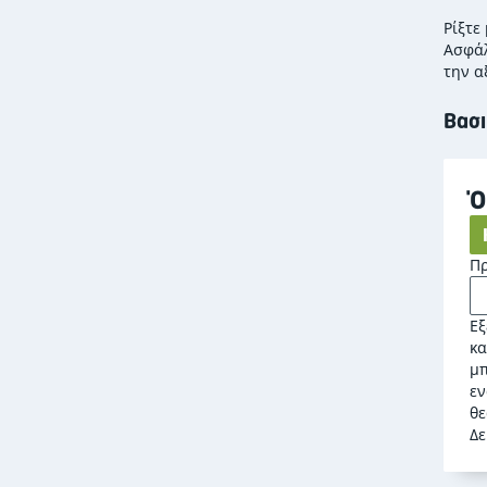
Ρίξτε
Ασφάλ
την α
Βασι
Το B
Ό
ποιό
βοηθ
μπορ
Π
Το B
Εξ
πιστ
κα
καλύ
μπ
αυτό 
εν
θε
Δε