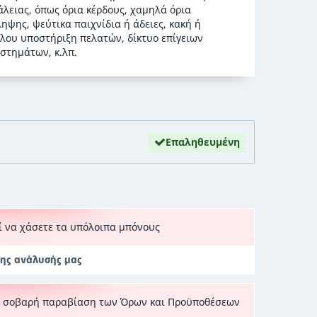
λειας, όπως όρια κέρδους, χαμηλά όρια
ηψης, ψεύτικα παιχνίδια ή άδειες, κακή ή
λου υποστήριξη πελατών, δίκτυο επίγειων
στημάτων, κ.λπ.
Επαληθευμένη
ί να χάσετε τα υπόλοιπα μπόνους
της ανάλυσής μας
ως σοβαρή παραβίαση των Όρων και Προϋποθέσεων