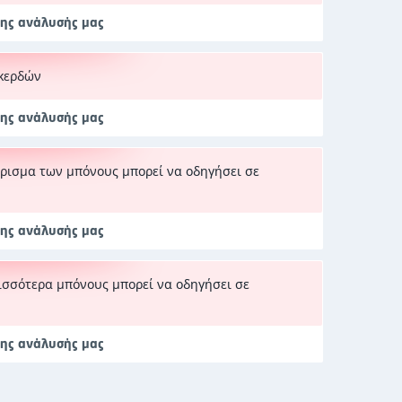
της ανάλυσής μας
 κερδών
της ανάλυσής μας
ρισμα των μπόνους μπορεί να οδηγήσει σε
της ανάλυσής μας
ισσότερα μπόνους μπορεί να οδηγήσει σε
της ανάλυσής μας