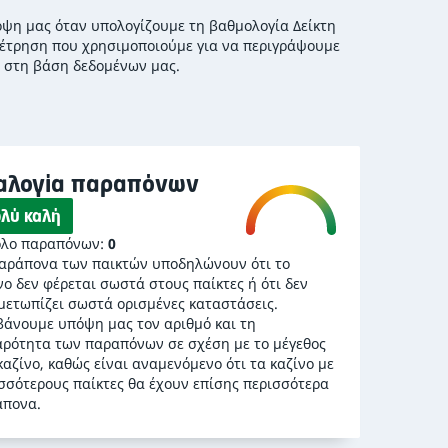
ποιο πρόβλημα, αν αποφασίσετε να
όψη μας όταν υπολογίζουμε τη βαθμολογία Δείκτη
. Για αυτόν τον λόγο, σας συμβουλεύουμε
μέτρηση που χρησιμοποιούμε για να περιγράψουμε
ετε τουλάχιστον ιδιαίτερη προσοχή στους
νο στη βάση δεδομένων μας.
ε να παίξετε σε αυτό.
ουμε αξιολογήσει ως αργή ή ως κακής
αλογία παραπόνων
οι εξυπηρέτησης πελατών για να σας
ις τους δεν είναι τόσο βοηθητικές όσο θα
λύ καλή
ολο παραπόνων:
0
αράπονα των παικτών υποδηλώνουν ότι το
 όρο. Του δώσαμε αυτή τη βαθμολογία, διότι
νο δεν φέρεται σωστά στους παίκτες ή ότι δεν
ι κάτι που μας εμποδίζει να του δώσουμε
μετωπίζει σωστά ορισμένες καταστάσεις.
άνουμε υπόψη μας τον αριθμό και τη
μια γενικότερα καλή εμπειρία παιχνιδιού σε
ρότητα των παραπόνων σε σχέση με το μέγεθος
καζίνο, καθώς είναι αναμενόμενο ότι τα καζίνο με
σσότερους παίκτες θα έχουν επίσης περισσότερα
άπονα.