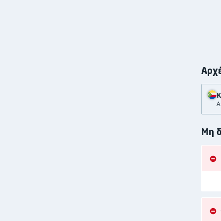
Αρχέ
Κ
A
Μη δ