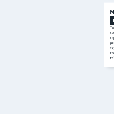
Μ
Τα
το
τη
με
έχ
το
τε