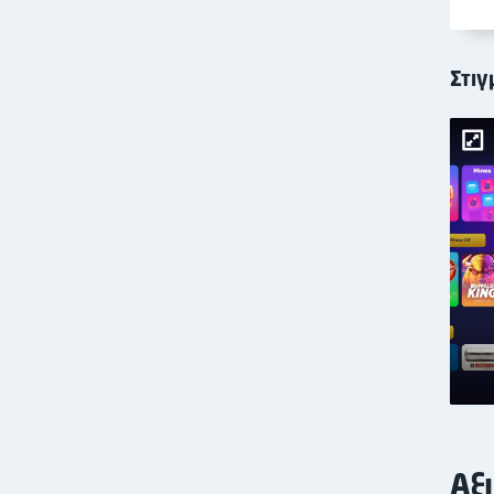
Στιγ
Αξ