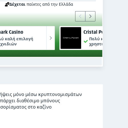
Δέχεται
παίκτες από την Ελλάδα
ark Casino
Cristal Poker Casino
λύ καλή επιλογή
Πολύ καλή βαθμολ
ιχνιδιών
χρηστών
ήψεις μόνο μέσω κρυπτονομισμάτων
υπάρχει διαθέσιμο μπόνους
σορίσματος στο καζίνο