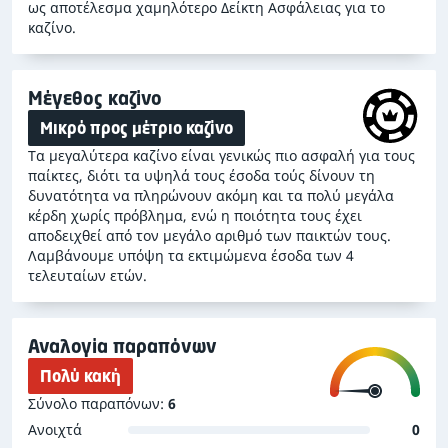
ως αποτέλεσμα χαμηλότερο Δείκτη Ασφάλειας για το
ιδιαίτερη προσοχή στους όρους και
καζίνο.
προϋποθέσεις αυτού του καζίνο, αν αποφασίσετε
να παίξετε σε αυτό.
Μέγεθος καζίνο
Μικρό προς μέτριο καζίνο
Προειδοποίηση: Το Rocket Riches Casino
Τα μεγαλύτερα καζίνο είναι γενικώς πιο ασφαλή για τους
έχει ημερήσιο όριο καθαρού κέρδους
παίκτες, διότι τα υψηλά τους έσοδα τούς δίνουν τη
100.000 $.
Αυτό σημαίνει ότι το καθαρό
δυνατότητα να πληρώνουν ακόμη και τα πολύ μεγάλα
κέρδος σας δεν μπορεί να είναι μεγαλύτερο
κέρδη χωρίς πρόβλημα, ενώ η ποιότητα τους έχει
από 100.000 $ σε μία ημέρα, όπου το
αποδειχθεί από τον μεγάλο αριθμό των παικτών τους.
«καθαρό κέρδος» ορίζεται ως η διαφορά
Λαμβάνουμε υπόψη τα εκτιμώμενα έσοδα των 4
τελευταίων ετών.
ανάμεσα στο σύνολο των κερδών σας και
των χρημάτων που ποντάρατε. Αν κερδίσετε
περισσότερα, δεν θα πάρετε τα χρήματα
Αναλογία παραπόνων
πάνω απ’ αυτό το όριο. Θεωρούμε ότι
Πολύ κακή
οποιοδήποτε όριο κέρδους είναι εξαιρετικά
άδικο για τους παίκτες και αποτελεί αιτία
Σύνολο παραπόνων:
6
χαμηλότερης βαθμολογίας από εμάς για όλα
Ανοιχτά
0