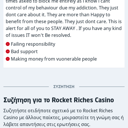
times asked to block me entirely as i know i cant
control of my behaviour due my addiction. They just
dont care about it. They are more than Happy to
benefit from these people. They just dont care. This is
alert for all of you to STAY AWAY . If you have any kind
of issues IT won't Be resolved.
Failing responsibility
Bad support
Making money from vuonerable people
ΣΥΖΉΤΗΣΗ
Συζήτηση για το Rocket Riches Casino
Συζητήστε οτιδήποτε σχετικό με το Rocket Riches
Casino με άλλους παίκτες, μοιραστείτε τη γνώμη σας ή
λάβετε απαντήσεις στις ερωτήσεις σας.