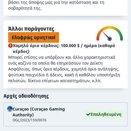
βάσει της άποψης μας για την κατάσταση και τη
σοβαρότητά της.
Άλλοι παράγοντες
Ελαφρώς αρνητικοί
Χαμηλό όριο κέρδους: 100.000 $ / ημέρα (καθαρό
κέρδος)
Μπορεί επίσης να υπάρξουν και άλλα χαρακτηριστικά
ενός καζίνο τα οποία θα επηρεάσουν τον Δείκτη
Ασφάλειας, όπως όρια κέρδους, χαμηλά όρια ανάληψης,
ψεύτικα παιχνίδια ή άδειες, κακή ή καθόλου υποστήριξη
πελατών, δίκτυο επίγειων καταστημάτων, κ.λπ.
Αρχές αδειοδότησης
Curaçao (Curaçao Gaming
Επαληθευμένη
Authority)
OGL/2023/159/0076