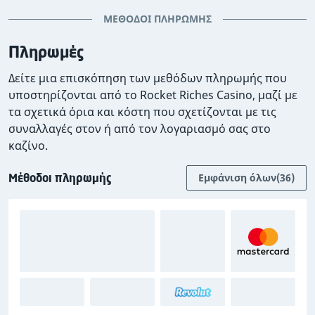
ΜΈΘΟΔΟΙ ΠΛΗΡΩΜΉΣ
Πληρωμές
Δείτε μια επισκόπηση των μεθόδων πληρωμής που
υποστηρίζονται από το Rocket Riches Casino, μαζί με
τα σχετικά όρια και κόστη που σχετίζονται με τις
συναλλαγές στον ή από τον λογαριασμό σας στο
καζίνο.
Μέθοδοι πληρωμής
Εμφάνιση όλων
(36)