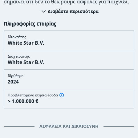
σημαίνει ότι δεν το θεωρούμε ασφαλές για παιχνίδι.
Στην αξιολόγησή μας, λάβαμε υπόψη μας τα παράπονα
Διαβάστε περισσότερα
των παικτών του καζίνο, τα εκτιμώμενα έσοδα, την
άδεια, τη γνησιότητα των παιχνιδιών, την ποιότητα
Πληροφορίες εταιρίας
της εξυπηρέτησης πελατών, το πόσο δίκαιοι είναι οι
Ιδιοκτήτης
όροι και οι προϋποθέσεις, τα όρια ανάληψης και
White Star B.V.
κέρδους, καθώς και άλλους παράγοντες. Διαβάστε την
πλήρη αξιολόγησή μας παρακάτω, για να μάθετε
Διαχειριστής
περισσότερα σχετικά με αυτό το καζίνο.
White Star B.V.
Σύμφωνα με τις έρευνες και τους υπολογισμούς μας,
Ιδρύθηκε
το Rocket Riches Casino είναι ένα
μικρότερο online
2024
καζίνο
όσον αφορά τα συνολικά έσοδα. Τα έσοδα ενός
καζίνο είναι ένας σημαντικός παράγοντας, καθώς τα
Προβλεπόμενα ετήσια έσοδα
> 1.000.000 €
μεγαλύτερα καζίνο δεν έχουν συνήθως πρόβλημα να
πληρώνουν τα μεγάλα κέρδη, ενώ τα μικρότερα καζίνο
ενδεχομένως να μην μπορούν να σας πληρώσουν αν
καταφέρετε να κερδίσετε ένα μεγάλο ποσό.
ΑΣΦΆΛΕΙΑ ΚΑΙ ΔΙΚΑΙΟΣΎΝΗ
Αυτή τη στιγμή, έχουμε
2 παράπονα για αυτό το