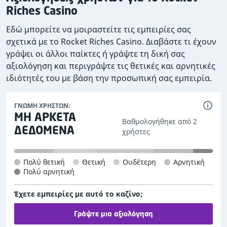
Riches Casino
Εδώ μπορείτε να μοιραστείτε τις εμπειρίες σας
σχετικά με το Rocket Riches Casino. Διαβάστε τι έχουν
γράψει οι άλλοι παίκτες ή γράψτε τη δική σας
αξιολόγηση και περιγράψτε τις θετικές και αρνητικές
ιδιότητές του με βάση την προσωπική σας εμπειρία.
ΓΝΏΜΗ ΧΡΗΣΤΏΝ:
ΜΗ ΑΡΚΕΤΆ
Βαθμολογήθηκε από 2
ΔΕΔΟΜΈΝΑ
χρήστες
Πολύ θετική
Θετική
Ουδέτερη
Αρνητική
Πολύ αρνητική
Έχετε εμπειρίες με αυτό το καζίνο;
Γράψτε μια αξιολόγηση