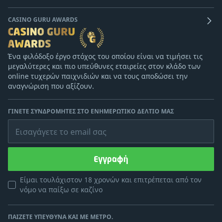
CASINO GURU AWARDS
Ένα φιλόδοξο έργο στόχος του οποίου είναι να τιμήσει τις
μεγαλύτερες και πιο υπεύθυνες εταιρείες στον κλάδο των
online τυχερών παιχνιδιών και να τους αποδώσει την
αναγνώριση που αξίζουν.
ΓΊΝΕΤΕ ΣΥΝΔΡΟΜΗΤΈΣ ΣΤΟ ΕΝΗΜΕΡΩΤΙΚΌ ΔΕΛΤΊΟ ΜΑΣ
Εισαγάγετε το email σας
Εγγραφή
Είμαι τουλάχιστον 18 χρονών και επιτρέπεται από τον
νόμο να παίξω σε καζίνο
ΠΑΊΖΕΤΕ ΥΠΕΎΘΥΝΑ ΚΑΙ ΜΕ ΜΈΤΡΟ.