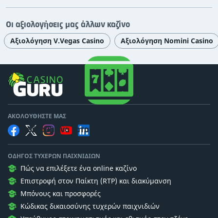
Οι αξιολογήσεις μας άλλων καζίνο
Αξιολόγηση V.Vegas Casino
Αξιολόγηση Nomini Casino
Casino Guru
ΑΚΟΛΟΥΘΉΣΤΕ ΜΑΣ
Θέλουμε να κατανοείτε τα τυχερά παιχνίδια.
ΟΔΗΓΌΣ ΤΥΧΕΡΏΝ ΠΑΙΧΝΙΔΙΏΝ
Πώς να επιλέξετε ένα online καζίνο
Επιστροφή στον Παίκτη (RTP) και διακύμανση
Μπόνους και προσφορές
Κώδικας δικαιοσύνης τυχερών παιχνιδιών