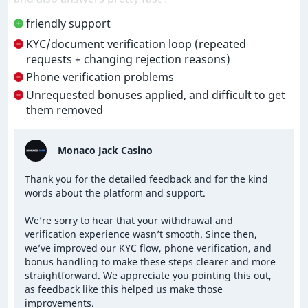
friendly support
But as soon as I tried to withdraw, it became a
KYC/document verification loop (repeated
headache. The KYC/document check turned into a
requests + changing rejection reasons)
loop: they kept asking for more things and rejecting
Phone verification problems
what I sent with different reasons each time. On top
Unrequested bonuses applied, and difficult to get
of that, I also had issues with phone verification, so it
them removed
felt like I was stuck.
Another thing I didn’t like: bonuses were applied that
Monaco Jack Casino
I never explicitly asked for, and getting them
Thank you for the detailed feedback and for the kind
removed took way more effort than it should.
words about the platform and support.
Nice-looking platform, but the
We’re sorry to hear that your withdrawal and
withdrawal/verification process and bonus handling
verification experience wasn’t smooth. Since then,
were a big problem in my case.
we’ve improved our KYC flow, phone verification, and
bonus handling to make these steps clearer and more
straightforward. We appreciate you pointing this out,
as feedback like this helped us make those
improvements.