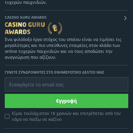
τυχερών παιχνιδιών.
CASINO GURU AWARDS
Ένα φιλόδοξο έργο στόχος του οποίου είναι να τιμήσει τις
μεγαλύτερες και πιο υπεύθυνες εταιρείες στον κλάδο των
online τυχερών παιχνιδιών και να τους αποδώσει την
αναγνώριση που αξίζουν.
ΓΊΝΕΤΕ ΣΥΝΔΡΟΜΗΤΈΣ ΣΤΟ ΕΝΗΜΕΡΩΤΙΚΌ ΔΕΛΤΊΟ ΜΑΣ
Εισαγάγετε το email σας
Εγγραφή
Είμαι τουλάχιστον 18 χρονών και επιτρέπεται από τον
νόμο να παίξω σε καζίνο