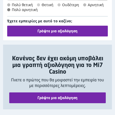
Πολύ θετική
Θετική
Ουδέτερη
Αρνητική
Πολύ αρνητική
Έχετε εμπειρίες με αυτό το καζίνο;
Γράψτε μια αξιολόγηση
Κανένας δεν έχει ακόμη υποβάλει
μια γραπτή αξιολόγηση για το Mi7
Casino
Γίνετε ο πρώτος που θα μοιραστεί την εμπειρία του
με περισσότερες λεπτομέρειες.
Γράψτε μια αξιολόγηση