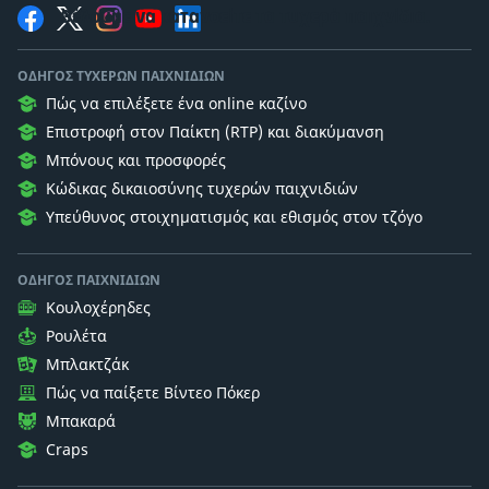
Θέλουμε να κατανοείτε τα τυχερά παιχνίδια.
ΟΔΗΓΌΣ ΤΥΧΕΡΏΝ ΠΑΙΧΝΙΔΙΏΝ
Πώς να επιλέξετε ένα online καζίνο
Επιστροφή στον Παίκτη (RTP) και διακύμανση
Μπόνους και προσφορές
Κώδικας δικαιοσύνης τυχερών παιχνιδιών
Υπεύθυνος στοιχηματισμός και εθισμός στον τζόγο
ΟΔΗΓΌΣ ΠΑΙΧΝΙΔΙΏΝ
Κουλοχέρηδες
Ρουλέτα
Μπλακτζάκ
Πώς να παίξετε Βίντεο Πόκερ
Μπακαρά
Craps