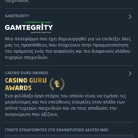
παιχνιδιών.
GAMTEGRITY
Μια πλατφόρμα που έχει δημιουργηθεί για να επιδείξει όλες
μας τις προσπάθειες που στοχεύουν στην πραγματοποίηση
του οράματος ενός πιο ασφαλούς και πιο διαφανούς κλάδου
τυχερών παιχνιδιών.
CASINO GURU AWARDS
Ένα φιλόδοξο έργο στόχος του οποίου είναι να τιμήσει τις
μεγαλύτερες και πιο υπεύθυνες εταιρείες στον κλάδο των
online τυχερών παιχνιδιών και να τους αποδώσει την
αναγνώριση που αξίζουν.
ΓΊΝΕΤΕ ΣΥΝΔΡΟΜΗΤΈΣ ΣΤΟ ΕΝΗΜΕΡΩΤΙΚΌ ΔΕΛΤΊΟ ΜΑΣ