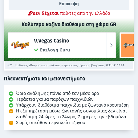
Επίσκεψη
Δεν δέχεται
παίκτες από την Ελλάδα
Καλύτερα καζίνο διαθέσιμα στη χώρα GR
V.Vegas Casino
Επιλογή Guru
+21. Κίνδυνος εθισμού και απώλειας περιουσίας. Γραμμή βοήθειας ΚΕΘΕΑ: 1114.
Πλεονεκτήματα και μειονεκτήματα
Όριο ανάληψης πάνω από τον μέσο όρο
Τεράστια γκάμα παρόχων παιχνιδιών
Υπάρχουν διαθέσιμα παιχνίδια με ζωντανό κρουπιέρη
Η εξυπηρέτηση μέσω ζωντανής συνομιλίας δεν είναι
διαθέσιμη 24 ώρες το 24ωρο, 7 ημέρες την εβδομάδα
Χωρίς υπεύθυνα εργαλεία τζόγου