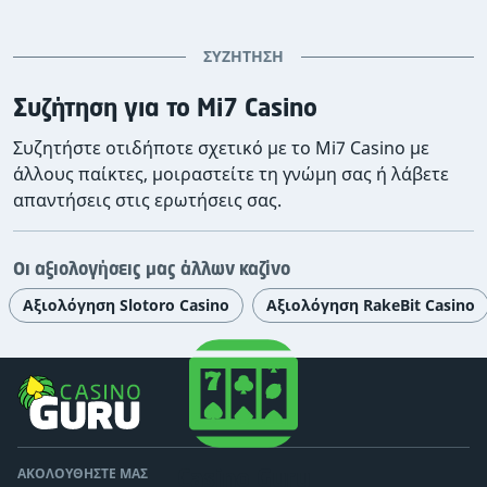
ΣΥΖΉΤΗΣΗ
Συζήτηση για το Mi7 Casino
Συζητήστε οτιδήποτε σχετικό με το Mi7 Casino με
άλλους παίκτες, μοιραστείτε τη γνώμη σας ή λάβετε
απαντήσεις στις ερωτήσεις σας.
Οι αξιολογήσεις μας άλλων καζίνο
Αξιολόγηση Slotoro Casino
Αξιολόγηση RakeBit Casino
Casino Guru
ΑΚΟΛΟΥΘΉΣΤΕ ΜΑΣ