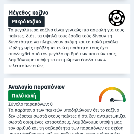
Το Mi7 Casino είναι ένα σχετικά νέο online καζίνο, που
σημαίνει ότι είναι πολύ νωρίς για να μπορέσουμε με
Μέγεθος καζίνο
σιγουριά να κρίνουμε αν είναι ένα πολύ κακό καζίνο,
Μικρό καζίνο
ένα τέλειο καζίνο ή κάτι ενδιάμεσο. Γι’ αυτό, το
Τα μεγαλύτερα καζίνο είναι γενικώς πιο ασφαλή για τους
επισημάναμε ως ένα νέο online καζίνο. Μόλις
παίκτες, διότι τα υψηλά τους έσοδα τούς δίνουν τη
αποκτήσουμε περισσότερες πληροφορίες για αυτό το
δυνατότητα να πληρώνουν ακόμη και τα πολύ μεγάλα
καζίνο, θα επιστρέψουμε για να το βαθμολογήσουμε
κέρδη χωρίς πρόβλημα, ενώ η ποιότητα τους έχει
«κανονικά».
αποδειχθεί από τον μεγάλο αριθμό των παικτών τους.
Λαμβάνουμε υπόψη τα εκτιμώμενα έσοδα των 4
τελευταίων ετών.
Αναλογία παραπόνων
Πολύ καλή
Σύνολο παραπόνων:
0
Τα παράπονα των παικτών υποδηλώνουν ότι το καζίνο
δεν φέρεται σωστά στους παίκτες ή ότι δεν αντιμετωπίζει
σωστά ορισμένες καταστάσεις. Λαμβάνουμε υπόψη μας
τον αριθμό και τη σοβαρότητα των παραπόνων σε σχέση
με το μέγεθος του καζίνο, καθώς είναι αναμενόμενο ότι