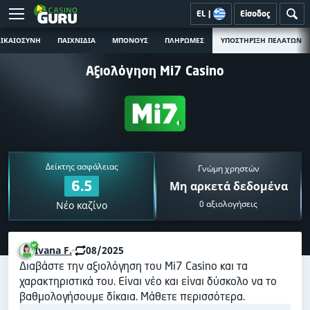
EL
|
Είσοδος
ΔΙΚΑΙΟΣΎΝΗ
ΠΑΙΧΝΊΔΙΑ
ΜΠΌΝΟΥΣ
ΠΛΗΡΩΜΈΣ
ΥΠΟΣΤΉΡΙΞΗ ΠΕΛΑΤΏΝ
Αξιολόγηση Mi7 Casino
Δείκτης ασφάλειας
Γνώμη χρηστών
6.5
Μη αρκετά δεδομένα
0 αξιολογήσεις
Νέο καζίνο
Ivana F.
08/2025
Διαβάστε την αξιολόγηση του Mi7 Casino και τα
χαρακτηριστικά του. Είναι νέο και είναι δύσκολο να το
βαθμολογήσουμε δίκαια. Μάθετε περισσότερα.