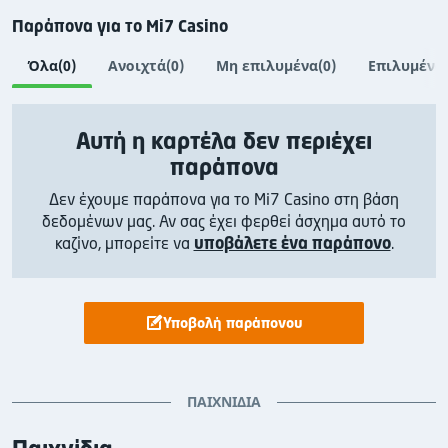
Παράπονα για το Mi7 Casino
Όλα
(0)
Ανοιχτά
(0)
Μη επιλυμένα
(0)
Επιλυμένα
Αυτή η καρτέλα δεν περιέχει
παράπονα
Δεν έχουμε παράπονα για το Mi7 Casino στη βάση
δεδομένων μας. Αν σας έχει φερθεί άσχημα αυτό το
καζίνο, μπορείτε να
υποβάλετε ένα παράπονο
.
Υποβολή παράπονου
ΠΑΙΧΝΊΔΙΑ