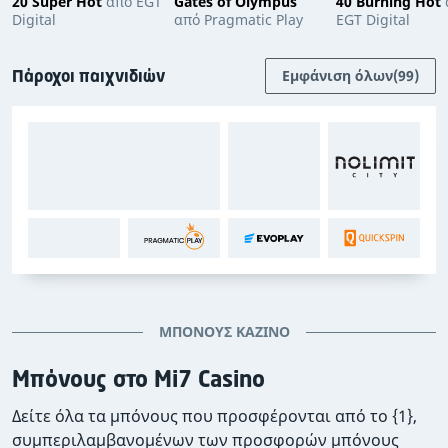
20 Super Hot
από EGT
Gates of Olympus
40 Burning Hot
Digital
από Pragmatic Play
EGT Digital
Πάροχοι παιχνιδιών
Εμφάνιση όλων
(99)
ΜΠΌΝΟΥΣ ΚΑΖΊΝΟ
Μπόνους στο Mi7 Casino
Δείτε όλα τα μπόνους που προσφέρονται από το {1},
συμπεριλαμβανομένων των προσφορών μπόνους