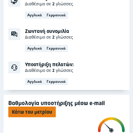
Διαθέσιμο σε
2
γλώσσες
Αγγλικά
Γερμανικά
Ζωντανή συνομιλία
Διαθέσιμο σε
2
γλώσσες
Αγγλικά
Γερμανικά
Υποστήριξη πελατών:
Διαθέσιμο σε
2
γλώσσες
Αγγλικά
Γερμανικά
Βαθμολογία υποστήριξης μέσω e-mail
Κάτω του μετρίου