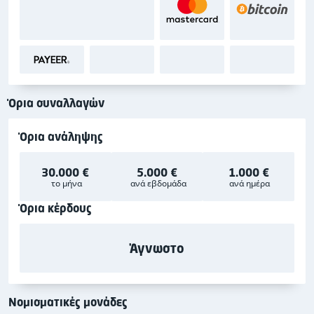
Όρια συναλλαγών
Όρια ανάληψης
30.000 €
5.000 €
1.000 €
το μήνα
ανά εβδομάδα
ανά ημέρα
Όρια κέρδους
Άγνωστο
Νομισματικές μονάδες