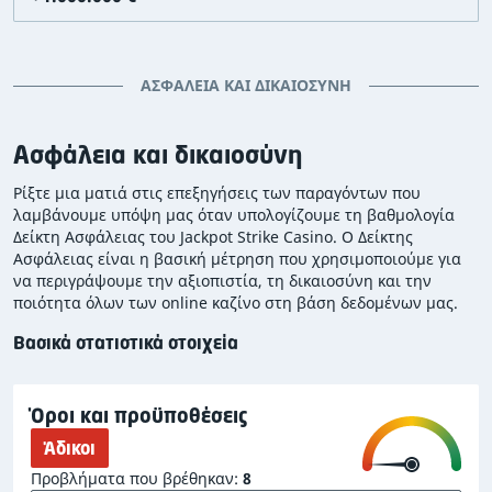
πληρώνουν τα μεγάλα κέρδη, ενώ τα μικρότερα καζίνο
ενδεχομένως να μην μπορούν να σας πληρώσουν αν
καταφέρετε να κερδίσετε ένα μεγάλο ποσό.
ΑΣΦΆΛΕΙΑ ΚΑΙ ΔΙΚΑΙΟΣΎΝΗ
Δεν βρήκαμε
κανένα σχετικό παράπονο
για αυτό το
καζίνο.
Ασφάλεια και δικαιοσύνη
Ρίξτε μια ματιά στις επεξηγήσεις των παραγόντων που
Προειδοποίηση:
Το Jackpot Strike Casino έχει
λαμβάνουμε υπόψη μας όταν υπολογίζουμε τη βαθμολογία
συγκεκριμένες ενότητες στους Όρους και
Δείκτη Ασφάλειας του Jackpot Strike Casino. Ο Δείκτης
Προϋποθέσεις για τα Μπόνους που θεωρούμε ότι
Ασφάλειας είναι η βασική μέτρηση που χρησιμοποιούμε για
είναι
άδικοι για τους παίκτες του καζίνο
. Οι
να περιγράψουμε την αξιοπιστία, τη δικαιοσύνη και την
συγκεκριμένοι όροι και προϋποθέσεις μπορεί να
ποιότητα όλων των online καζίνο στη βάση δεδομένων μας.
σας δημιουργήσουν κάποιο πρόβλημα, αν
Βασικά στατιστικά στοιχεία
αποφασίσετε να επωφεληθείτε από τα μπόνους ή
τις προσφορές του καζίνο. Για αυτόν τον λόγο,
σας συμβουλεύουμε να βρείτε ένα άλλο καζίνο με
Όροι και προϋποθέσεις
δίκαιους κανόνες ή να δείξετε τουλάχιστον
Άδικοι
ιδιαίτερη προσοχή στους όρους και
Προβλήματα που βρέθηκαν:
8
προϋποθέσεις αυτού του καζίνο, αν αποφασίσετε