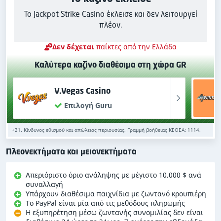
Το Jackpot Strike Casino έκλεισε και δεν λειτουργεί
πλέον.
Δεν δέχεται
παίκτες από την Ελλάδα
Καλύτερα καζίνο διαθέσιμα στη χώρα GR
V.Vegas Casino
Επιλογή Guru
+21. Κίνδυνος εθισμού και απώλειας περιουσίας. Γραμμή βοήθειας ΚΕΘΕΑ: 1114.
Πλεονεκτήματα και μειονεκτήματα
Απεριόριστο όριο ανάληψης με μέγιστο 10.000 $ ανά
συναλλαγή
Υπάρχουν διαθέσιμα παιχνίδια με ζωντανό κρουπιέρη
Το PayPal είναι μία από τις μεθόδους πληρωμής
Η εξυπηρέτηση μέσω ζωντανής συνομιλίας δεν είναι