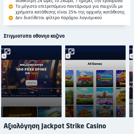
διαθέσιμη 24 ώρες το 24ωρο, 7 ημέρες την εβδομάδα
Το μέγιστο επιτρεπόμενο ποντάρισμα για παιχνίδι με
χρήματα κατάθεσης είναι 25% της αρχικής κατάθεσης
Δεν διατίθεται φίλτρο παρόχου λογισμικού
Στιγμιοτυπα οθονησ καζινο
Αξιολόγηση Jackpot Strike Casino