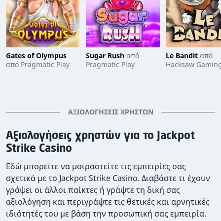
Gates of Olympus
Sugar Rush
από
Le Bandit
από
από Pragmatic Play
Pragmatic Play
Hacksaw Gamin
ΑΞΙΟΛΟΓΉΣΕΙΣ ΧΡΗΣΤΏΝ
Αξιολογήσεις χρηστών για το Jackpot
Strike Casino
Εδώ μπορείτε να μοιραστείτε τις εμπειρίες σας
σχετικά με το Jackpot Strike Casino. Διαβάστε τι έχουν
γράψει οι άλλοι παίκτες ή γράψτε τη δική σας
αξιολόγηση και περιγράψτε τις θετικές και αρνητικές
ιδιότητές του με βάση την προσωπική σας εμπειρία.