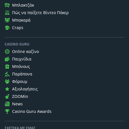
Μπλακτζάκ
Πώς να παίξετε Βίντεο Πόκερ
Μπακαρά
Craps
CASINO GURU
Online καζίνο
Παιχνίδια
Μπόνους
Παράπονα
Φόρουμ
Αξιολογήσεις
ZOOMin
News
Casino Guru Awards
ΣΧΕΤΙΚΆ ΜΕ ΕΜΆΣ