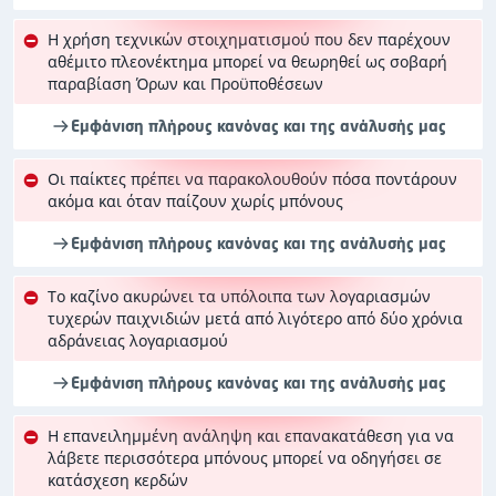
Η χρήση τεχνικών στοιχηματισμού που δεν παρέχουν
αθέμιτο πλεονέκτημα μπορεί να θεωρηθεί ως σοβαρή
παραβίαση Όρων και Προϋποθέσεων
Εμφάνιση πλήρους κανόνας και της ανάλυσής μας
Οι παίκτες πρέπει να παρακολουθούν πόσα ποντάρουν
ακόμα και όταν παίζουν χωρίς μπόνους
Εμφάνιση πλήρους κανόνας και της ανάλυσής μας
Το καζίνο ακυρώνει τα υπόλοιπα των λογαριασμών
τυχερών παιχνιδιών μετά από λιγότερο από δύο χρόνια
αδράνειας λογαριασμού
Εμφάνιση πλήρους κανόνας και της ανάλυσής μας
Η επανειλημμένη ανάληψη και επανακατάθεση για να
λάβετε περισσότερα μπόνους μπορεί να οδηγήσει σε
κατάσχεση κερδών