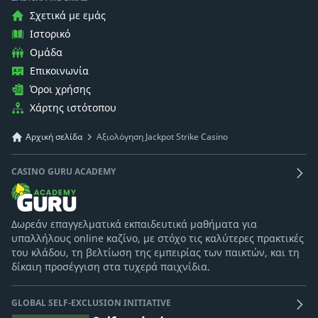
Σχετικά με εμάς
Ιστορικό
Ομάδα
Επικοινωνία
Όροι χρήσης
Χάρτης ιστότοπου
Αρχική σελίδα
Αξιολόγηση Jackpot Strike Casino
CASINO GURU ACADEMY
Δωρεάν επαγγελματικά εκπαιδευτικά μαθήματα για
υπαλλήλους online καζίνο, με στόχο τις καλύτερες πρακτικές
του κλάδου, τη βελτίωση της εμπειρίας των παικτών, και τη
δίκαιη προσέγγιση στα τυχερά παιχνίδια.
GLOBAL SELF-EXCLUSION INITIATIVE