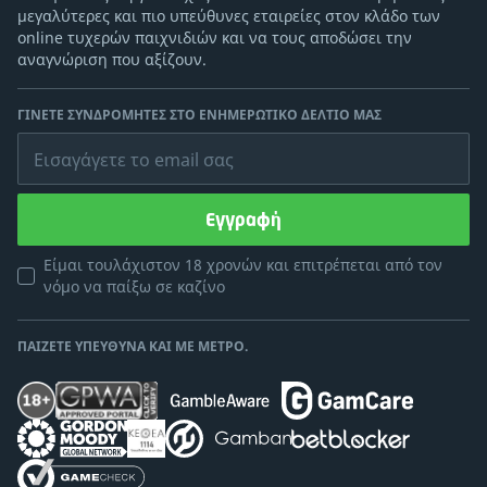
μεγαλύτερες και πιο υπεύθυνες εταιρείες στον κλάδο των
online τυχερών παιχνιδιών και να τους αποδώσει την
αναγνώριση που αξίζουν.
ΓΊΝΕΤΕ ΣΥΝΔΡΟΜΗΤΈΣ ΣΤΟ ΕΝΗΜΕΡΩΤΙΚΌ ΔΕΛΤΊΟ ΜΑΣ
Εισαγάγετε το email σας
Εγγραφή
Είμαι τουλάχιστον 18 χρονών και επιτρέπεται από τον
νόμο να παίξω σε καζίνο
ΠΑΊΖΕΤΕ ΥΠΕΎΘΥΝΑ ΚΑΙ ΜΕ ΜΈΤΡΟ.