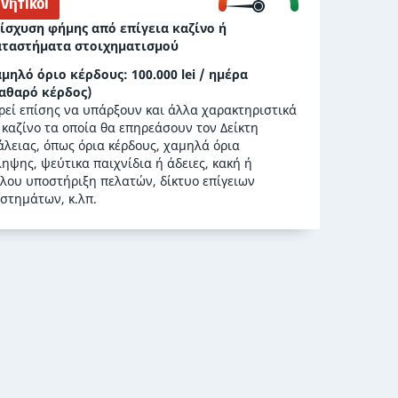
όριο καθαρού κέρδους 100.000 lei.
νητικοί
Αυτό
ι μεγαλύτερο από 100.000 lei σε μία
ίσχυση φήμης από επίγεια καζίνο ή
φορά ανάμεσα στο σύνολο των κερδών σας
αταστήματα στοιχηματισμού
σσότερα, δεν θα πάρετε τα χρήματα πάνω
μηλό όριο κέρδους: 100.000 lei / ημέρα
ρδους είναι εξαιρετικά άδικο για τους
αθαρό κέρδος)
 από εμάς για όλα τα καζίνο που
εί επίσης να υπάρξουν και άλλα χαρακτηριστικά
 καζίνο τα οποία θα επηρεάσουν τον Δείκτη
 αν το όριο κέρδους επιβάλλεται από
λειας, όπως όρια κέρδους, χαμηλά όρια
ιστικές αρχές.
ηψης, ψεύτικα παιχνίδια ή άδειες, κακή ή
λου υποστήριξη πελατών, δίκτυο επίγειων
στημάτων, κ.λπ.
ίο όριο καθαρού κέρδους 200.000 lei.
α είναι μεγαλύτερο από 200.000 lei σε μία
διαφορά ανάμεσα στο σύνολο των κερδών
περισσότερα, δεν θα πάρετε τα χρήματα
ιο κέρδους είναι εξαιρετικά άδικο για
ογίας από εμάς για όλα τα καζίνο που
 αν το όριο κέρδους επιβάλλεται από