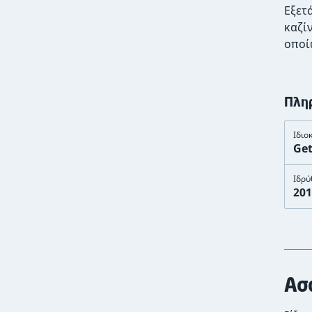
Εξετ
καζί
οποί
των 
εξυπ
καθώ
Πληρ
σχετι
Ιδιο
Σύμφ
Get
μεγέ
τα μ
Ιδρύ
201
καζί
Ασ