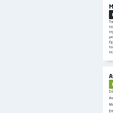
Μ
Τα
το
τη
με
έχ
το
τε
Α
Σ
Αν
Μ
Επ