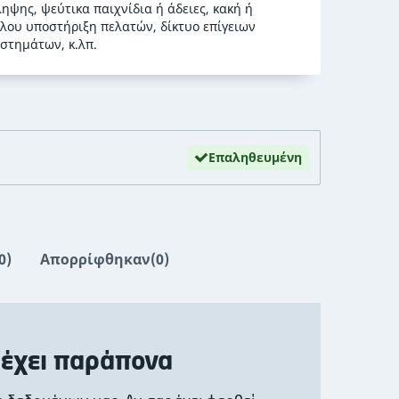
ηψης, ψεύτικα παιχνίδια ή άδειες, κακή ή
λου υποστήριξη πελατών, δίκτυο επίγειων
στημάτων, κ.λπ.
Επαληθευμένη
0)
Απορρίφθηκαν
(0)
ιέχει παράπονα