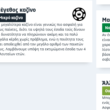
έγεθος καζίνο
Μικρό καζίνο
Μα
 μεγαλύτερα καζίνο είναι γενικώς πιο ασφαλή για
No
υς παίκτες, διότι τα υψηλά τους έσοδα τούς δίνουν
 δυνατότητα να πληρώνουν ακόμη και τα πολύ
Αν έ
γάλα κέρδη χωρίς πρόβλημα, ενώ η ποιότητα τους
είνα
ει αποδειχθεί από τον μεγάλο αριθμό των παικτών
χαρα
υς. Λαμβάνουμε υπόψη τα εκτιμώμενα έσοδα των 4
λίστ
λευταίων ετών.
βάσε
σοβα
Άλ
Ου
Μπορ
ενός
Ασφά