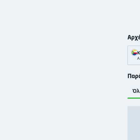
Αρχέ
Κ
A
Παρά
Όλ