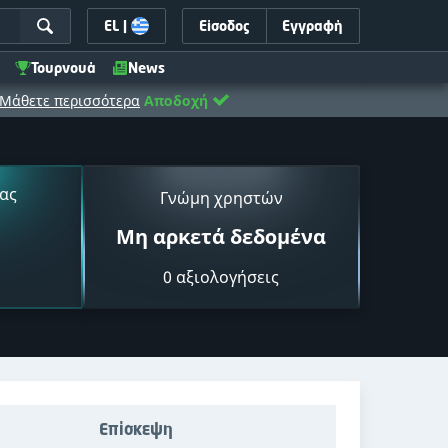
EL
|
Είσοδος
Εγγραφή
Τουρνουά
News
Μάθετε περισσότερα
Αποδοχή
ας
Γνώμη χρηστών
Μη αρκετά δεδομένα
0 αξιολογήσεις
Επίσκεψη