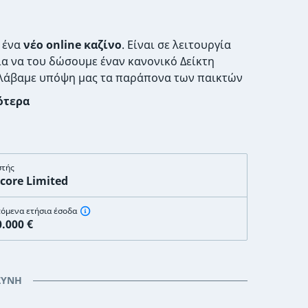
ς ένα
νέο online καζίνο
. Είναι σε λειτουργία
ια να του δώσουμε έναν κανονικό Δείκτη
, λάβαμε υπόψη μας τα παράπονα των παικτών
ων παιχνιδιών, την ποιότητα της εξυπηρέτησης
ότερα
τα όρια ανάληψης και κέρδους, καθώς και
άτω, για να μάθετε περισσότερα σχετικά με
στής
 Casino είναι ένα
μικρότερο online καζίνο
core Limited
νας σημαντικός παράγοντας, καθώς τα
 τα μεγάλα κέρδη, ενώ τα μικρότερα καζίνο
όμενα ετήσια έσοδα
0.000 €
 να κερδίσετε ένα μεγάλο ποσό.
ΣΎΝΗ
αίνει ότι είναι πολύ νωρίς για να μπορέσουμε