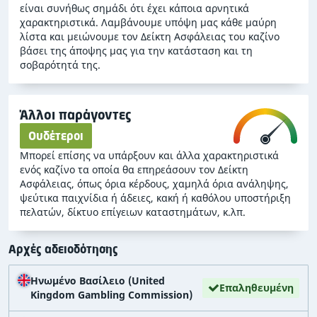
είναι συνήθως σημάδι ότι έχει κάποια αρνητικά
χαρακτηριστικά. Λαμβάνουμε υπόψη μας κάθε μαύρη
λίστα και μειώνουμε τον Δείκτη Ασφάλειας του καζίνο
βάσει της άποψης μας για την κατάσταση και τη
σοβαρότητά της.
Άλλοι παράγοντες
Ουδέτεροι
Μπορεί επίσης να υπάρξουν και άλλα χαρακτηριστικά
ενός καζίνο τα οποία θα επηρεάσουν τον Δείκτη
Ασφάλειας, όπως όρια κέρδους, χαμηλά όρια ανάληψης,
ψεύτικα παιχνίδια ή άδειες, κακή ή καθόλου υποστήριξη
πελατών, δίκτυο επίγειων καταστημάτων, κ.λπ.
Αρχές αδειοδότησης
Ηνωμένο Βασίλειο (United
Επαληθευμένη
Kingdom Gambling Commission)