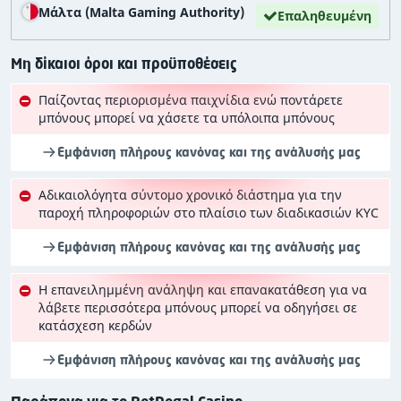
Μάλτα (Malta Gaming Authority)
Επαληθευμένη
Μη δίκαιοι όροι και προϋποθέσεις
Παίζοντας περιορισμένα παιχνίδια ενώ ποντάρετε
μπόνους μπορεί να χάσετε τα υπόλοιπα μπόνους
Εμφάνιση πλήρους κανόνας και της ανάλυσής μας
Αδικαιολόγητα σύντομο χρονικό διάστημα για την
παροχή πληροφοριών στο πλαίσιο των διαδικασιών KYC
Εμφάνιση πλήρους κανόνας και της ανάλυσής μας
Η επανειλημμένη ανάληψη και επανακατάθεση για να
λάβετε περισσότερα μπόνους μπορεί να οδηγήσει σε
κατάσχεση κερδών
Εμφάνιση πλήρους κανόνας και της ανάλυσής μας