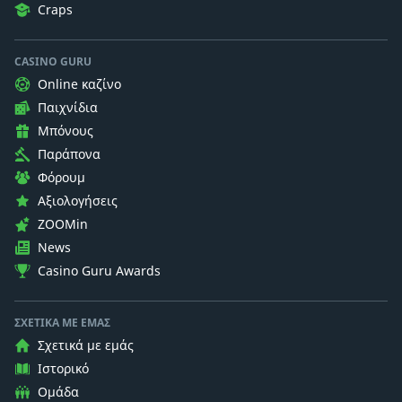
Craps
CASINO GURU
Online καζίνο
Παιχνίδια
Μπόνους
Παράπονα
Φόρουμ
Αξιολογήσεις
ZOOMin
News
Casino Guru Awards
ΣΧΕΤΙΚΆ ΜΕ ΕΜΆΣ
Σχετικά με εμάς
Ιστορικό
Ομάδα