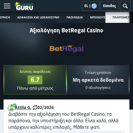
EL
|
Είσοδος
ΚΌΠΗΣΗ
ΑΣΦΆΛΕΙΑ ΚΑΙ ΔΙΚΑΙΟΣΎΝΗ
ΠΑΙΧΝΊΔΙΑ
ΜΠΌΝΟΥΣ
ΠΛΗΡΩΜΈΣ
Αξιολόγηση BetRegal Casino
Δείκτης ασφάλειας
Γνώμη χρηστών
6.7
Μη αρκετά δεδομένα
0 αξιολογήσεις
Πάνω από μέτριος
Attila G.
02/2026
Διαβάστε την αξιολόγηση του BetRegal Casino, τα
παράπονα, την υποστήριξη και άλλα. Είναι καλό, αλλά
υπάρχουν καλύτερες επιλογές. Μάθετε γιατί.