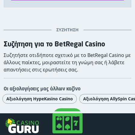
ΣΥΖΉΤΗΣΗ
Συζήτηση για το BetRegal Casino
Συζητήστε οτιδήποτε σχετικό με το BetRegal Casino με
άλλους παίκτες, μοιραστείτε τη γνώμη σας ή λάβετε
απαντήσεις στις ερωτήσεις σας.
Οι αξιολογήσεις μας άλλων καζίνο
Αξιολόγηση HypeKasino Casino
Αξιολόγηση AllySpin Ca