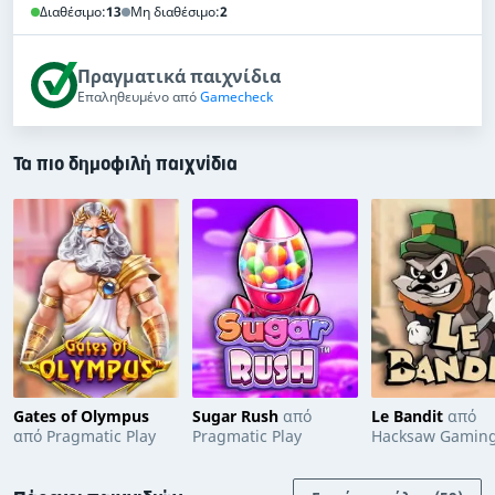
Διαθέσιμο:
13
Μη διαθέσιμο:
2
Πραγματικά παιχνίδια
Επαληθευμένο από
Gamecheck
Τα πιο δημοφιλή παιχνίδια
Gates of Olympus
Sugar Rush
από
Le Bandit
από
από Pragmatic Play
Pragmatic Play
Hacksaw Gamin