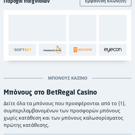
Πάροχοι παιχνιδιών
Εμφάνιση όλων
(59)
ΜΠΌΝΟΥΣ ΚΑΖΊΝΟ
Μπόνους στο BetRegal Casino
Δείτε όλα τα μπόνους που προσφέρονται από το {1},
συμπεριλαμβανομένων των προσφορών μπόνους
χωρίς κατάθεση και των μπόνους καλωσορίσματος
πρώτης κατάθεσης.