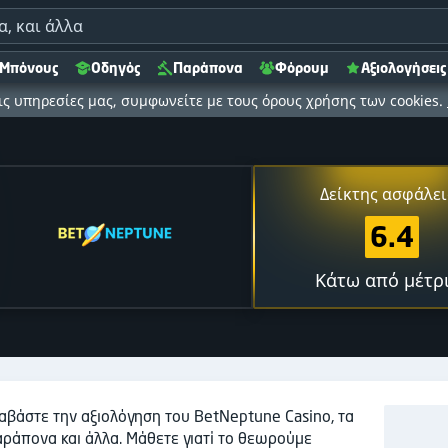
Μπόνους
Οδηγός
Παράπονα
Φόρουμ
Αξιολογήσεις
ις υπηρεσίες μας, συμφωνείτε με τους όρους χρήσης των cookies.
Δείκτης ασφάλει
6.4
Κάτω από μέτρ
αβάστε την αξιολόγηση του BetNeptune Casino, τα
ράπονα και άλλα. Μάθετε γιατί το θεωρούμε