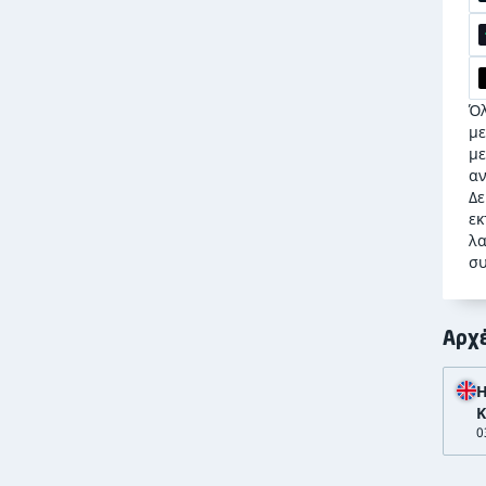
Όλ
με
με
αν
Δε
εκ
λα
συ
Αρχέ
Η
K
0