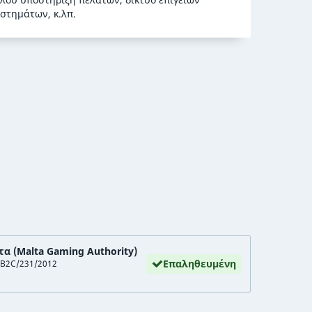
στημάτων, κ.λπ.
α (Malta Gaming Authority)
Επαληθευμένη
B2C/231/2012