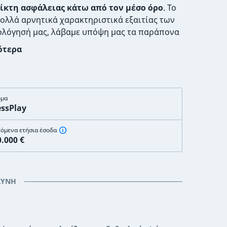
ίκτη ασφάλειας κάτω από τον μέσο όρο
. Το
πολλά αρνητικά χαρακτηριστικά εξαιτίας των
ξιολόγησή μας, λάβαμε υπόψη μας τα παράπονα
γνησιότητα των παιχνιδιών, την ποιότητα της
ότερα
προϋποθέσεις, τα όρια ανάληψης και κέρδους,
ετίζεται και με άλλα online καζίνο
, τα οποία
υτά. Διαβάστε την πλήρη αξιολόγησή μας
νο.
ρμα
essPlay
tune Casino είναι ένα
μικρότερο online
υσχετιζόμενων καζίνο. Ωστόσο, η ομάδα αυτή
όμενα ετήσια έσοδα
0.000 €
ολικό επίπεδο. Τα έσοδα ενός καζίνο είναι
εν έχουν συνήθως πρόβλημα να πληρώνουν τα
μπορούν να σας πληρώσουν αν καταφέρετε να
ΣΎΝΗ
παράπονο για ένα συσχετιζόμενο καζίνο στη
σε αυτό το καζίνο
0 αρνητικούς πόντους
.
 παράπονο και τους αρνητικούς πόντους στο