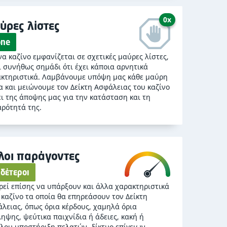
0x
ύρες λίστες
ne
να καζίνο εμφανίζεται σε σχετικές μαύρες λίστες,
ι συνήθως σημάδι ότι έχει κάποια αρνητικά
κτηριστικά. Λαμβάνουμε υπόψη μας κάθε μαύρη
α και μειώνουμε τον Δείκτη Ασφάλειας του καζίνο
ι της άποψης μας για την κατάσταση και τη
ρότητά της.
λοι παράγοντες
δέτεροι
εί επίσης να υπάρξουν και άλλα χαρακτηριστικά
 καζίνο τα οποία θα επηρεάσουν τον Δείκτη
λειας, όπως όρια κέρδους, χαμηλά όρια
ηψης, ψεύτικα παιχνίδια ή άδειες, κακή ή
λου υποστήριξη πελατών, δίκτυο επίγειων