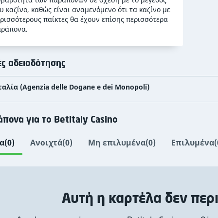
υ καζίνο, καθώς είναι αναμενόμενο ότι τα καζίνο με
ρισσότερους παίκτες θα έχουν επίσης περισσότερα
αράπονα.
ς αδειοδότησης
ταλία (Agenzia delle Dogane e dei Monopoli)
πονα για το Betitaly Casino
α
(0)
Ανοιχτά
(0)
Μη επιλυμένα
(0)
Επιλυμένα
(
Αυτή η καρτέλα δεν περ