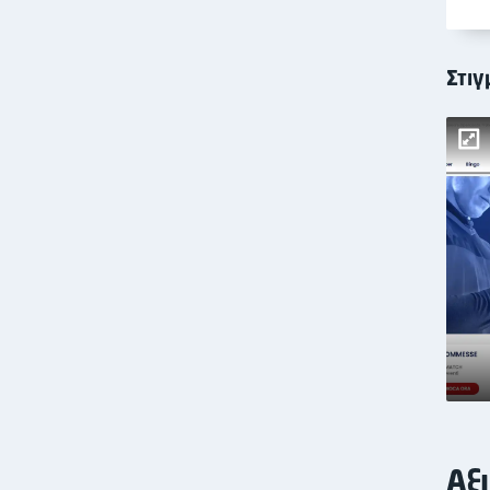
Στιγ
Αξ