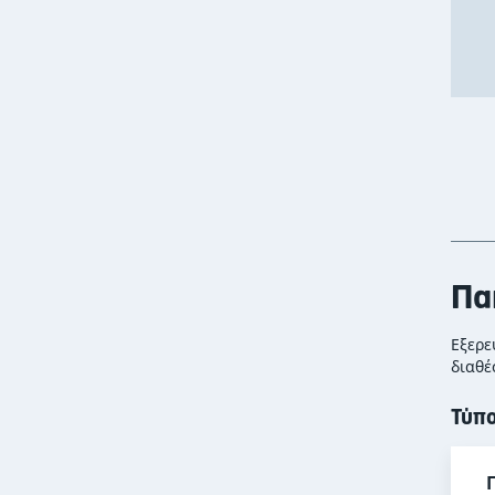
Πα
Εξερε
διαθέ
Τύπο