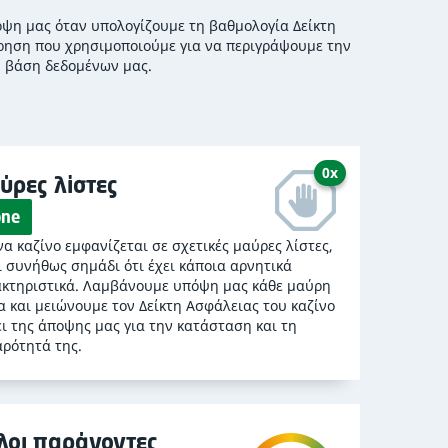
όψη μας όταν υπολογίζουμε τη βαθμολογία Δείκτη
έτρηση που χρησιμοποιούμε για να περιγράψουμε την
τη βάση δεδομένων μας.
ξιολόγηση και τον πολύ υψηλό Δείκτη
ε ότι το Betitaly Casino είναι ένα εξαιρετικό
0x
ύρες λίστες
, σας προτείνουμε να δοκιμάσετε το
ne
να καζίνο εμφανίζεται σε σχετικές μαύρες λίστες,
ι συνήθως σημάδι ότι έχει κάποια αρνητικά
κτηριστικά. Λαμβάνουμε υπόψη μας κάθε μαύρη
α και μειώνουμε τον Δείκτη Ασφάλειας του καζίνο
ι της άποψης μας για την κατάσταση και τη
ρότητά της.
λοι παράγοντες