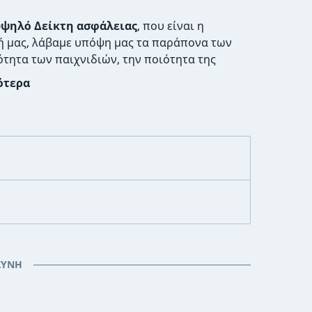
υψηλό Δείκτη ασφάλειας
, που είναι η
ή μας, λάβαμε υπόψη μας τα παράπονα των
ιότητα των παιχνιδιών, την ποιότητα της
προϋποθέσεις, τα όρια ανάληψης και κέρδους,
ότερα
ή μας παρακάτω, για να μάθετε περισσότερα
 Casino είναι ένα
online καζίνο μεσαίου
ο είναι ένας σημαντικός παράγοντας, καθώς
ουν τα μεγάλα κέρδη, ενώ τα μικρότερα
αφέρετε να κερδίσετε ένα μεγάλο ποσό.
εία στοιχημάτων.
Κρίνοντας μόνο από τον
ΣΎΝΗ
 έχει χαμηλότερη βαθμολογία από αυτή
των συνδεόμενων επίγειων καζίνο και της
φασίσαμε να αυξήσουμε λιγάκι τη