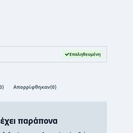
Επαληθευμένη
0)
Απορρίφθηκαν
(0)
ιέχει παράπονα