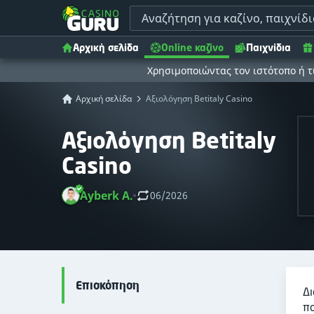
Αρχική σελίδα
Online καζίνο
Παιχνίδια
Χρησιμοποιώντας τον ιστότοπο ή τ
Αρχική σελίδα
Αξιολόγηση Betitaly Casino
Αξιολόγηση Betitaly
Casino
Ayberk A.
06/2026
Επισκόπηση
Δι
πα