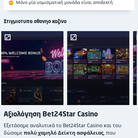
Μόνο μία νομισματική μονάδα είναι αποδεκτή
Στιγμιοτυπα οθονησ καζινο
Αξιολόγηση Bet24Star Casino
Εξετάσαμε αναλυτικά το Bet24Star Casino και του
δώσαμε
πολύ χαμηλό Δείκτη ασφάλειας
, που