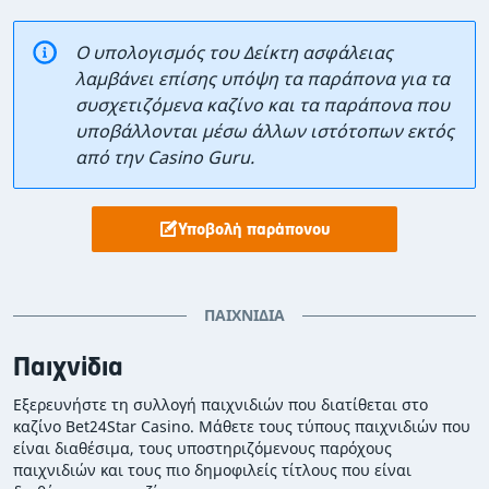
Ο υπολογισμός του Δείκτη ασφάλειας
λαμβάνει επίσης υπόψη τα παράπονα για τα
συσχετιζόμενα καζίνο και τα παράπονα που
υποβάλλονται μέσω άλλων ιστότοπων εκτός
από την Casino Guru.
Υποβολή παράπονου
ΠΑΙΧΝΊΔΙΑ
Παιχνίδια
Εξερευνήστε τη συλλογή παιχνιδιών που διατίθεται στο
καζίνο Bet24Star Casino. Μάθετε τους τύπους παιχνιδιών που
είναι διαθέσιμα, τους υποστηριζόμενους παρόχους
παιχνιδιών και τους πιο δημοφιλείς τίτλους που είναι