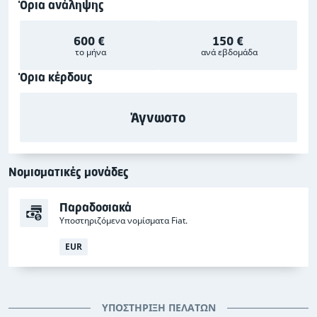
Όρια ανάληψης
600 €
150 €
το μήνα
ανά εβδομάδα
Όρια κέρδους
Άγνωστο
Νομισματικές μονάδες
Παραδοσιακά
Υποστηριζόμενα νομίσματα Fiat.
EUR
ΥΠΟΣΤΉΡΙΞΗ ΠΕΛΑΤΏΝ