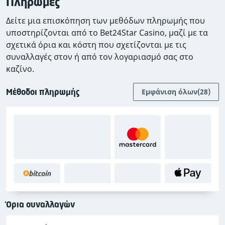
Πληρωμές
Δείτε μια επισκόπηση των μεθόδων πληρωμής που
υποστηρίζονται από το Bet24Star Casino, μαζί με τα
σχετικά όρια και κόστη που σχετίζονται με τις
συναλλαγές στον ή από τον λογαριασμό σας στο
καζίνο.
Μέθοδοι πληρωμής
Εμφάνιση όλων
(28)
Όρια συναλλαγών