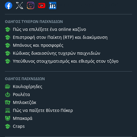
Θέλουμε να κατανοείτε τα τυχερά παιχνίδια.
ΟΔΗΓΌΣ ΤΥΧΕΡΏΝ ΠΑΙΧΝΙΔΙΏΝ
Πώς να επιλέξετε ένα online καζίνο
Επιστροφή στον Παίκτη (RTP) και διακύμανση
Μπόνους και προσφορές
Κώδικας δικαιοσύνης τυχερών παιχνιδιών
Υπεύθυνος στοιχηματισμός και εθισμός στον τζόγο
ΟΔΗΓΌΣ ΠΑΙΧΝΙΔΙΏΝ
Κουλοχέρηδες
Ρουλέτα
Μπλακτζάκ
Πώς να παίξετε Βίντεο Πόκερ
Μπακαρά
Craps