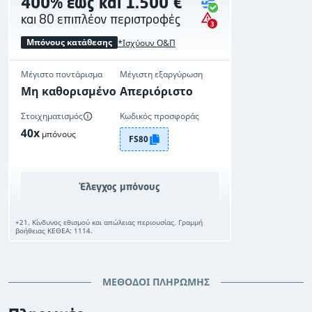
400% έως και 1.500 €
και 80 επιπλέον περιστροφές
3
Μπόνους κατάθεσης
*Ισχύουν Ο&Π
Μέγιστο ποντάρισμα
Μέγιστη εξαργύρωση
Μη καθορισμένο
Απεριόριστο
Στοιχηματισμός
Κωδικός προσφοράς
40x
μπόνους
FS80
Έλεγχος μπόνους
+21. Κίνδυνος εθισμού και απώλειας περιουσίας. Γραμμή
βοήθειας ΚΕΘΕΑ: 1114.
ΜΈΘΟΔΟΙ ΠΛΗΡΩΜΉΣ