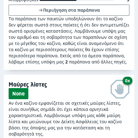
προτείνουμε να παίξετε σε αυτό το καζίνο και σας
Περιήγηση στα παράπονα
συμβουλεύουμε να το αποφύγετε.
Τα παράπονα των παικτών υποδηλώνουν ότι το καζίνο
δεν φέρεται σωστά στους παίκτες ή ότι δεν αντιμετωπίζει
σωστά ορισμένες καταστάσεις. Λαμβάνουμε υπόψη μας
τον αριθμό και τη σοβαρότητα των παραπόνων σε σχέση
με το μέγεθος του καζίνο, καθώς είναι αναμενόμενο ότι
τα καζίνο με περισσότερους παίκτες θα έχουν επίσης
περισσότερα παράπονα. Εκτός από τα άμεσα παράπονα,
λάβαμε επίσης υπόψη μας
2
παράπονα από άλλες πηγές.
0x
Μαύρες λίστες
None
Αν ένα καζίνο εμφανίζεται σε σχετικές μαύρες λίστες,
είναι συνήθως σημάδι ότι έχει κάποια αρνητικά
χαρακτηριστικά. Λαμβάνουμε υπόψη μας κάθε μαύρη
λίστα και μειώνουμε τον Δείκτη Ασφάλειας του καζίνο
βάσει της άποψης μας για την κατάσταση και τη
σοβαρότητά της.