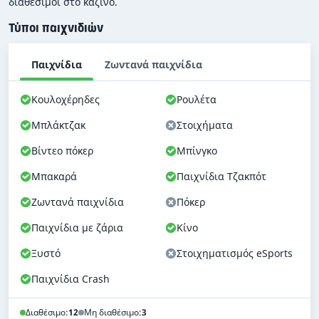
διαθέσιμοι στο καζίνο.
Τύποι παιχνιδιών
Παιχνίδια
Ζωντανά παιχνίδια
Κουλοχέρηδες
Ρουλέτα
Μπλάκτζακ
Στοιχήματα
Βίντεο πόκερ
Μπίνγκο
Μπακαρά
Παιχνίδια Τζακπότ
Ζωντανά παιχνίδια
Πόκερ
Παιχνίδια με ζάρια
Κίνο
Ξυστό
Στοιχηματισμός eSports
Παιχνίδια Crash
Διαθέσιμο:
12
Μη διαθέσιμο:
3