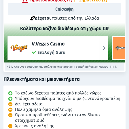
Επίσκεψη
Δέχεται
παίκτες από την Ελλάδα
Καλύτερα καζίνο διαθέσιμα στη χώρα GR
V.Vegas Casino
Επιλογή Guru
+21. Κίνδυνος εθισμού και απώλειας περιουσίας. Γραμμή βοήθειας ΚΕΘΕΑ: 1114.
Πλεονεκτήματα και μειονεκτήματα
Το καζίνο δέχεται παίκτες από πολλές χώρες
Υπάρχουν διαθέσιμα παιχνίδια με ζωντανό κρουπιέρη
Δεν έχει άδεια
Πολύ χαμηλά όρια ανάληψης
Όροι και προϋποθέσεις ενάντια στον δίκαιο
στοιχηματισμό
Χρεώσεις ανάληψης