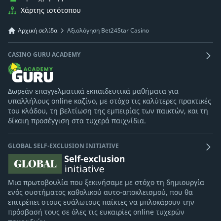
Χάρτης ιστότοπου
Αρχική σελίδα
Αξιολόγηση Bet24Star Casino
CASINO GURU ACADEMY
Δωρεάν επαγγελματικά εκπαιδευτικά μαθήματα για
υπαλλήλους online καζίνο, με στόχο τις καλύτερες πρακτικές
του κλάδου, τη βελτίωση της εμπειρίας των παικτών, και τη
δίκαιη προσέγγιση στα τυχερά παιχνίδια.
GLOBAL SELF-EXCLUSION INITIATIVE
Μια πρωτοβουλία που ξεκινήσαμε με στόχο τη δημιουργία
ενός συστήματος καθολικού αυτο-αποκλεισμού, που θα
επιτρέπει στους ευάλωτους παίκτες να μπλοκάρουν την
πρόσβασή τους σε όλες τις ευκαιρίες online τυχερών