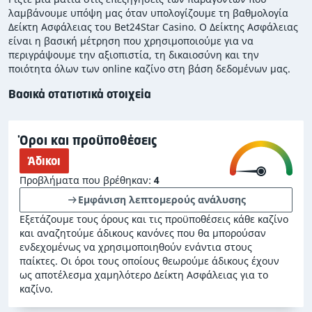
λαμβάνουμε υπόψη μας όταν υπολογίζουμε τη βαθμολογία
Αυτή τη στιγμή, έχουμε
4 παράπονα για αυτό το
Δείκτη Ασφάλειας του Bet24Star Casino. Ο Δείκτης Ασφάλειας
είναι η βασική μέτρηση που χρησιμοποιούμε για να
καζίνο
στη βάση δεδομένων μας. Εξαιτίας αυτών των
περιγράψουμε την αξιοπιστία, τη δικαιοσύνη και την
παραπόνων, δώσαμε σε αυτό το καζίνο
589
ποιότητα όλων των online καζίνο στη βάση δεδομένων μας.
αρνητικούς πόντους
συνολικά. Μπορείτε να βρείτε
περισσότερες πληροφορίες σχετικά με όλα τα
Βασικά στατιστικά στοιχεία
παράπονα και τους αρνητικούς πόντους στο τμήμα
«Επεξήγηση του Δείκτη ασφάλειας» αυτής της
Όροι και προϋποθέσεις
αξιολόγησης.
Άδικοι
Προβλήματα που βρέθηκαν:
4
Προειδοποίηση:
Το Bet24Star Casino έχει
συγκεκριμένες ενότητες στους Όρους και
Εμφάνιση λεπτομερούς ανάλυσης
Προϋποθέσεις για τα Μπόνους που θεωρούμε ότι
Εξετάζουμε τους όρους και τις προϋποθέσεις κάθε καζίνο
και αναζητούμε άδικους κανόνες που θα μπορούσαν
είναι
άδικοι για τους παίκτες του καζίνο
. Οι
ενδεχομένως να χρησιμοποιηθούν ενάντια στους
συγκεκριμένοι όροι και προϋποθέσεις μπορεί να
παίκτες. Οι όροι τους οποίους θεωρούμε άδικους έχουν
σας δημιουργήσουν κάποιο πρόβλημα, αν
ως αποτέλεσμα χαμηλότερο Δείκτη Ασφάλειας για το
αποφασίσετε να επωφεληθείτε από τα μπόνους ή
καζίνο.
τις προσφορές του καζίνο. Για αυτόν τον λόγο,