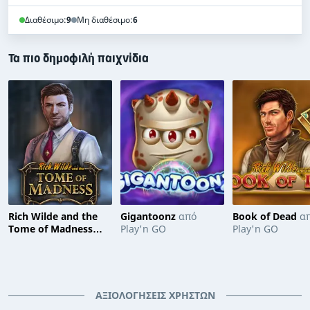
Διαθέσιμο:
9
Μη διαθέσιμο:
6
Τα πιο δημοφιλή παιχνίδια
Rich Wilde and the
Gigantoonz
από
Book of Dead
α
Tome of Madness
Play'n GO
Play'n GO
από Play'n GO
ΑΞΙΟΛΟΓΉΣΕΙΣ ΧΡΗΣΤΏΝ