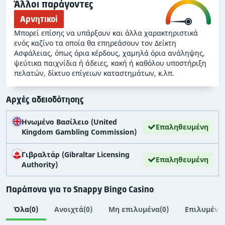
Άλλοι παράγοντες
Αρνητικοί
Μπορεί επίσης να υπάρξουν και άλλα χαρακτηριστικά
ενός καζίνο τα οποία θα επηρεάσουν τον Δείκτη
Ασφάλειας, όπως όρια κέρδους, χαμηλά όρια ανάληψης,
ψεύτικα παιχνίδια ή άδειες, κακή ή καθόλου υποστήριξη
πελατών, δίκτυο επίγειων καταστημάτων, κ.λπ.
Αρχές αδειοδότησης
Ηνωμένο Βασίλειο (United
Επαληθευμένη
Kingdom Gambling Commission)
Γιβραλτάρ (Gibraltar Licensing
Επαληθευμένη
Authority)
Παράπονα για το Snappy Bingo Casino
Όλα
(0)
Ανοιχτά
(0)
Μη επιλυμένα
(0)
Επιλυμένα