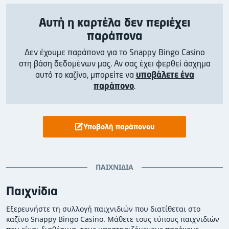
Αυτή η καρτέλα δεν περιέχει
παράπονα
Δεν έχουμε παράπονα για το Snappy Bingo Casino
στη βάση δεδομένων μας. Αν σας έχει φερθεί άσχημα
αυτό το καζίνο, μπορείτε να
υποβάλετε ένα
παράπονο
.
Υποβολή παράπονου
ΠΑΙΧΝΊΔΙΑ
Παιχνίδια
Εξερευνήστε τη συλλογή παιχνιδιών που διατίθεται στο
καζίνο Snappy Bingo Casino. Μάθετε τους τύπους παιχνιδιών