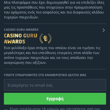
Μια πλατφόρμα που έχει δημιουργηθεί για να επιδείξει όλες
μας τις προσπάθειες που στοχεύουν στην πραγματοποίηση
του οράματος ενός πιο ασφαλούς και πιο διαφανούς κλάδου
τυχερών παιχνιδιών.
CASINO GURU AWARDS
Ένα φιλόδοξο έργο στόχος του οποίου είναι να τιμήσει τις
μεγαλύτερες και πιο υπεύθυνες εταιρείες στον κλάδο των
online τυχερών παιχνιδιών και να τους αποδώσει την
αναγνώριση που αξίζουν.
ΓΊΝΕΤΕ ΣΥΝΔΡΟΜΗΤΈΣ ΣΤΟ ΕΝΗΜΕΡΩΤΙΚΌ ΔΕΛΤΊΟ ΜΑΣ
Εισαγάγετε το email σας
Εγγραφή
Είμαι τουλάχιστον 18 χρονών και επιτρέπεται από τον