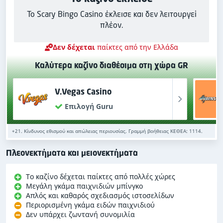
Το Scary Bingo Casino έκλεισε και δεν λειτουργεί
πλέον.
Δεν δέχεται
παίκτες από την Ελλάδα
Καλύτερα καζίνο διαθέσιμα στη χώρα GR
V.Vegas Casino
Επιλογή Guru
+21. Κίνδυνος εθισμού και απώλειας περιουσίας. Γραμμή βοήθειας ΚΕΘΕΑ: 1114.
Πλεονεκτήματα και μειονεκτήματα
Το καζίνο δέχεται παίκτες από πολλές χώρες
Μεγάλη γκάμα παιχνιδιών μπίνγκο
Απλός και καθαρός σχεδιασμός ιστοσελίδων
Περιορισμένη γκάμα ειδών παιχνιδιού
Δεν υπάρχει ζωντανή συνομιλία