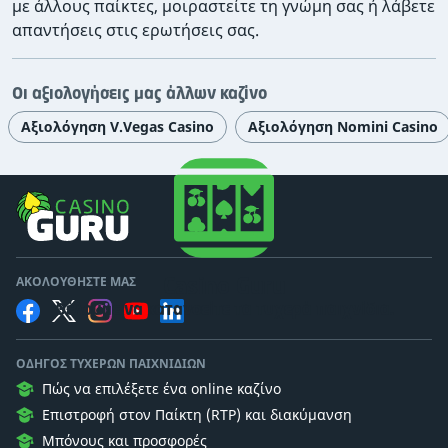
με άλλους παίκτες, μοιραστείτε τη γνώμη σας ή λάβετε
απαντήσεις στις ερωτήσεις σας.
Οι αξιολογήσεις μας άλλων καζίνο
Αξιολόγηση V.Vegas Casino
Αξιολόγηση Nomini Casino
Casino Guru
ΑΚΟΛΟΥΘΉΣΤΕ ΜΑΣ
Θέλουμε να κατανοείτε τα τυχερά παιχνίδια.
ΟΔΗΓΌΣ ΤΥΧΕΡΏΝ ΠΑΙΧΝΙΔΙΏΝ
Πώς να επιλέξετε ένα online καζίνο
Επιστροφή στον Παίκτη (RTP) και διακύμανση
Μπόνους και προσφορές