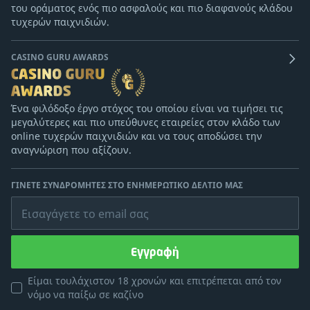
του οράματος ενός πιο ασφαλούς και πιο διαφανούς κλάδου
τυχερών παιχνιδιών.
CASINO GURU AWARDS
Ένα φιλόδοξο έργο στόχος του οποίου είναι να τιμήσει τις
μεγαλύτερες και πιο υπεύθυνες εταιρείες στον κλάδο των
online τυχερών παιχνιδιών και να τους αποδώσει την
αναγνώριση που αξίζουν.
ΓΊΝΕΤΕ ΣΥΝΔΡΟΜΗΤΈΣ ΣΤΟ ΕΝΗΜΕΡΩΤΙΚΌ ΔΕΛΤΊΟ ΜΑΣ
Εισαγάγετε το email σας
Εγγραφή
Είμαι τουλάχιστον 18 χρονών και επιτρέπεται από τον
νόμο να παίξω σε καζίνο