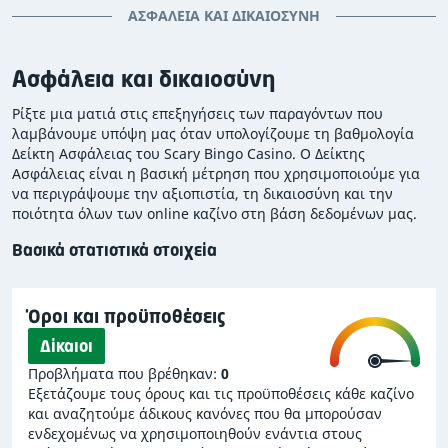
καζίνο
όσον αφορά τα συνολικά έσοδα. Τα έσοδα ενός
ΑΣΦΆΛΕΙΑ ΚΑΙ ΔΙΚΑΙΟΣΎΝΗ
καζίνο είναι ένας σημαντικός παράγοντας, καθώς τα
μεγαλύτερα καζίνο δεν έχουν συνήθως πρόβλημα να
πληρώνουν τα μεγάλα κέρδη, ενώ τα μικρότερα καζίνο
Ασφάλεια και δικαιοσύνη
ενδεχομένως να μην μπορούν να σας πληρώσουν αν
Ρίξτε μια ματιά στις επεξηγήσεις των παραγόντων που
καταφέρετε να κερδίσετε ένα μεγάλο ποσό.
λαμβάνουμε υπόψη μας όταν υπολογίζουμε τη βαθμολογία
Δείκτη Ασφάλειας του Scary Bingo Casino. Ο Δείκτης
Δεν βρήκαμε
κανένα σχετικό παράπονο
για αυτό το
Ασφάλειας είναι η βασική μέτρηση που χρησιμοποιούμε για
καζίνο.
να περιγράψουμε την αξιοπιστία, τη δικαιοσύνη και την
ποιότητα όλων των online καζίνο στη βάση δεδομένων μας.
Όπως προαναφέραμε, έχουμε δώσει στο Scary Bingo
Casino Δείκτη ασφαλείας κάτω από τον μέσο όρο. Αυτό
Βασικά στατιστικά στοιχεία
σημαίνει ότι αν και δεν είναι ένα εντελώς κακό καζίνο,
έχει ορισμένα αρνητικά χαρακτηριστικά εξαιτίας των
Όροι και προϋποθέσεις
οποίων σάς συμβουλεύουμε να βρείτε ένα καλύτερο
online καζίνο για παιχνίδι.
Δίκαιοι
Προβλήματα που βρέθηκαν:
0
Εξετάζουμε τους όρους και τις προϋποθέσεις κάθε καζίνο
και αναζητούμε άδικους κανόνες που θα μπορούσαν
ενδεχομένως να χρησιμοποιηθούν ενάντια στους