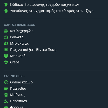
Κώδικας δικαιοσύνης τυχερών παιχνιδιών
Υπεύθυνος στοιχηματισμός και εθισμός στον τζόγο
ΟΔΗΓΌΣ ΠΑΙΧΝΙΔΙΏΝ
Κουλοχέρηδες
Ρουλέτα
Μπλακτζάκ
Πώς να παίξετε Βίντεο Πόκερ
Μπακαρά
Craps
CASINO GURU
Online καζίνο
Παιχνίδια
Μπόνους
Παράπονα
Φόρουμ