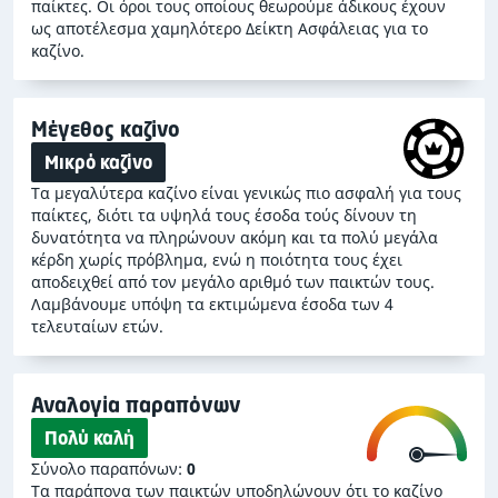
παίκτες. Οι όροι τους οποίους θεωρούμε άδικους έχουν
ως αποτέλεσμα χαμηλότερο Δείκτη Ασφάλειας για το
καζίνο.
Μέγεθος καζίνο
Μικρό καζίνο
Τα μεγαλύτερα καζίνο είναι γενικώς πιο ασφαλή για τους
παίκτες, διότι τα υψηλά τους έσοδα τούς δίνουν τη
δυνατότητα να πληρώνουν ακόμη και τα πολύ μεγάλα
κέρδη χωρίς πρόβλημα, ενώ η ποιότητα τους έχει
αποδειχθεί από τον μεγάλο αριθμό των παικτών τους.
Λαμβάνουμε υπόψη τα εκτιμώμενα έσοδα των 4
τελευταίων ετών.
Αναλογία παραπόνων
Πολύ καλή
Σύνολο παραπόνων:
0
Τα παράπονα των παικτών υποδηλώνουν ότι το καζίνο