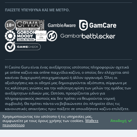
ΠΑΊΖΕΤΕ ΥΠΕΎΘΥΝΑ ΚΑΙ ΜΕ ΜΈΤΡΟ.
Η Casino Guru είναι ένας ανεξάρτητος ιστότοπος πληροφοριών σχετικά
με online καζίνο και online παιχνίδια καζίνο, ο οποίος δεν ελέγχεται από
κανέναν διαχειριστή στοιχηματισμού ή άλλον οργανισμό. Όλες οι
αξιολογήσεις και οι οδηγοί μας δημιουργούνται αξιόπιστα, σύμφωνα με
τις καλύτερες γνώσεις και την καλύτερη κρίση των μελών της ομάδας των
ανεξάρτητων ειδικών μας. Ωστόσο, προορίζονται μόνο για
πληροφοριακούς σκοπούς και δεν πρέπει να θεωρούνται νομική
συμβουλή. Θα πρέπει πάντα να βεβαιώνεστε ότι πληροίτε όλες τις
κανονιστικές απαιτήσεις πριν παίξετε σε οποιοδήποτε καζίνο επιλέξετε.
Χρησιμοποιώντας τον ιστότοπο ή τις υπηρεσίες μας,
CASINO GURU ΣΕ ΆΛΛΕΣ ΓΛΏΣΣΕΣ
συμφωνείτε με τους όρους χρήσης των cookies.
Μάθετε
Αποδοχή
περισσότερα
Επιλέξτε γλώσσα
Αξιολογήσεις χρηστών –
Εγγραφείτε στο ενημερωτικό