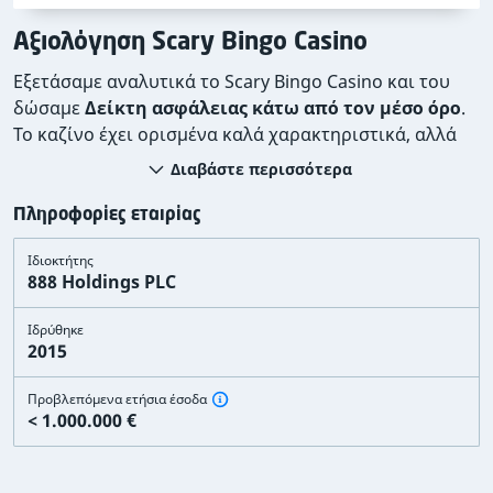
Αξιολόγηση Scary Bingo Casino
Εξετάσαμε αναλυτικά το Scary Bingo Casino και του
δώσαμε
Δείκτη ασφάλειας κάτω από τον μέσο όρο
.
Το καζίνο έχει ορισμένα καλά χαρακτηριστικά, αλλά
έχει επίσης πολλά αρνητικά χαρακτηριστικά εξαιτίας
Διαβάστε περισσότερα
των οποίων είναι καλύτερο να επιλέξετε ένα άλλο
καζίνο. Στην αξιολόγησή μας, λάβαμε υπόψη μας τα
Πληροφορίες εταιρίας
παράπονα των παικτών του καζίνο, τα εκτιμώμενα
Ιδιοκτήτης
έσοδα, την άδεια, τη γνησιότητα των παιχνιδιών, την
888 Holdings PLC
ποιότητα της εξυπηρέτησης πελατών, το πόσο δίκαιοι
είναι οι όροι και οι προϋποθέσεις, τα όρια ανάληψης
Ιδρύθηκε
και κέρδους, καθώς και άλλους παράγοντες. Διαβάστε
2015
την πλήρη αξιολόγησή μας παρακάτω, για να μάθετε
περισσότερα σχετικά με αυτό το καζίνο.
Προβλεπόμενα ετήσια έσοδα
< 1.000.000 €
Σύμφωνα με τις έρευνες και τους υπολογισμούς μας,
το Scary Bingo Casino είναι ένα
μικρότερο online