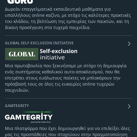
Δωρεάν επαγγελματικά εκπαιδευτικά μαθήματα για
υπαλλήλους online καζίνο, με στόχο τις καλύτερες πρακτικές
του κλάδου, τη βελτίωση της εμπειρίας των παικτών, και τη
δίκαιη προσέγγιση στα τυχερά παιχνίδια.
GLOBAL SELF-EXCLUSION INITIATIVE
Μια πρωτοβουλία που ξεκινήσαμε με στόχο τη δημιουργία
ενός συστήματος καθολικού αυτο-αποκλεισμού, που θα
επιτρέπει στους ευάλωτους παίκτες να μπλοκάρουν την
πρόσβασή τους σε όλες τις ευκαιρίες online τυχερών
παιχνιδιών.
GAMTEGRITY
Μια πλατφόρμα που έχει δημιουργηθεί για να επιδείξει όλες
μας τις προσπάθειες που στοχεύουν στην πραγματοποίηση