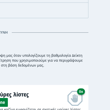
 τα μεγάλα κέρδη, ενώ τα μικρότερα καζίνο
 να κερδίσετε ένα μεγάλο ποσό.
σπαθήσαμε να ελέγξουμε και να
ο κάνουμε. Γι' αυτόν τον λόγο, δεν μπορούμε
εια.
ΣΎΝΗ
όψη μας όταν υπολογίζουμε τη βαθμολογία Δείκτη
μέτρηση που χρησιμοποιούμε για να περιγράψουμε
δους TL 25.000 ανά περιστροφή (γύρος
νο στη βάση δεδομένων μας.
τε τα χρήματα πάνω απ’ αυτό το όριο.
τικά άδικο για τους παίκτες και αποτελεί
 καζίνο που εφαρμόζουν αυτού του είδους
αι από εξωτερικούς παράγοντες, όπως π.χ.
0x
ύρες λίστες
ne
να καζίνο εμφανίζεται σε σχετικές μαύρες λίστες,