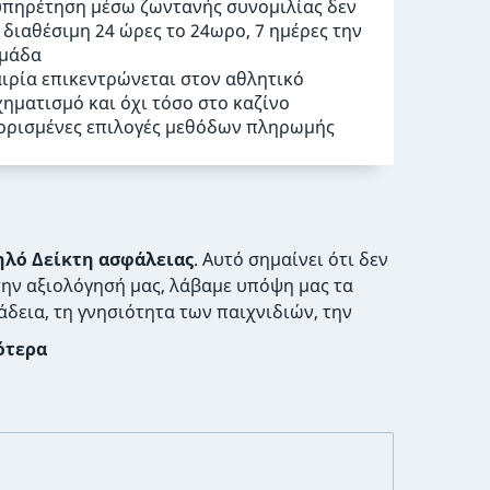
υπηρέτηση μέσω ζωντανής συνομιλίας δεν
ι διαθέσιμη 24 ώρες το 24ωρο, 7 ημέρες την
μάδα
αιρία επικεντρώνεται στον αθλητικό
χηματισμό και όχι τόσο στο καζίνο
ορισμένες επιλογές μεθόδων πληρωμής
ηλό Δείκτη ασφάλειας
. Αυτό σημαίνει ότι δεν
την αξιολόγησή μας, λάβαμε υπόψη μας τα
δεια, τη γνησιότητα των παιχνιδιών, την
 όροι και οι προϋποθέσεις, τα όρια ανάληψης
ότερα
ρη αξιολόγησή μας παρακάτω, για να μάθετε
et Casino είναι ένα
μικρότερο online καζίνο
νας σημαντικός παράγοντας, καθώς τα