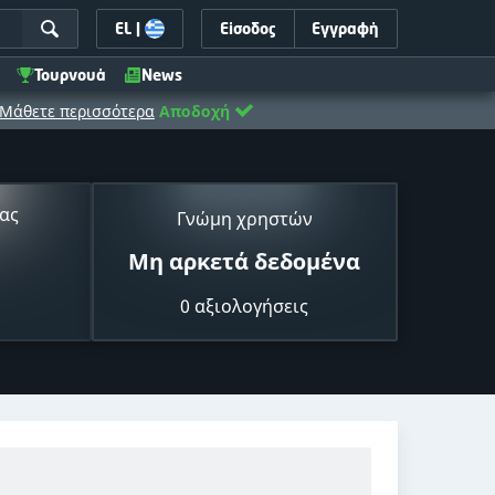
EL
|
Είσοδος
Εγγραφή
Τουρνουά
News
Μάθετε περισσότερα
Αποδοχή
ας
Γνώμη χρηστών
Μη αρκετά δεδομένα
0 αξιολογήσεις
Δεν
δέχεται