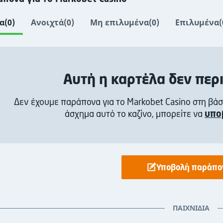
α
(0)
Ανοιχτά
(0)
Μη επιλυμένα
(0)
Επιλυμένα
(
Αυτή η καρτέλα δεν περ
Δεν έχουμε παράπονα για το Markobet Casino στη βάσ
άσχημα αυτό το καζίνο, μπορείτε να
υπο
Υποβολή παράπο
ΠΑΙΧΝΊΔΙΑ