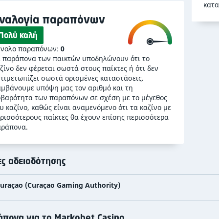
κατα
ναλογία παραπόνων
Πολύ καλή
ύνολο παραπόνων:
0
 παράπονα των παικτών υποδηλώνουν ότι το
ζίνο δεν φέρεται σωστά στους παίκτες ή ότι δεν
τιμετωπίζει σωστά ορισμένες καταστάσεις.
μβάνουμε υπόψη μας τον αριθμό και τη
βαρότητα των παραπόνων σε σχέση με το μέγεθος
υ καζίνο, καθώς είναι αναμενόμενο ότι τα καζίνο με
ρισσότερους παίκτες θα έχουν επίσης περισσότερα
αράπονα.
ς αδειοδότησης
uraçao (Curaçao Gaming Authority)
πονα για το Markobet Casino