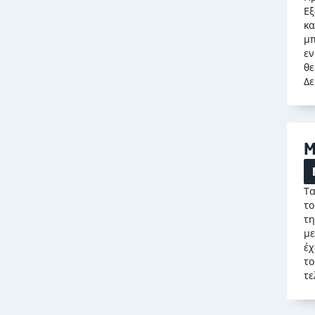
Εξ
κα
μπ
εν
θε
Δε
Μ
Όπως
Τα
Casin
το
σας 
τη
με
έχ
το
τε