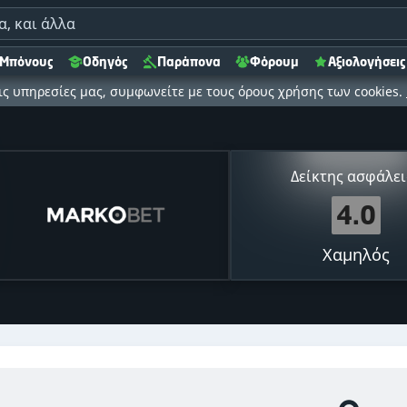
Μπόνους
Οδηγός
Παράπονα
Φόρουμ
Αξιολογήσεις
ις υπηρεσίες μας, συμφωνείτε με τους όρους χρήσης των cookies.
Δείκτης ασφάλει
4.0
Χαμηλός