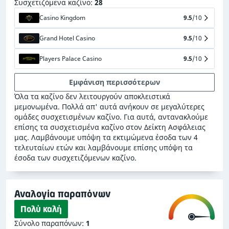
Συσχετιζόμενα καζίνο:
28
Casino Kingdom
9.5
/10
Grand Hotel Casino
9.5
/10
Players Palace Casino
9.5
/10
Εμφάνιση περισσότερων
Όλα τα καζίνο δεν λειτουργούν αποκλειστικά
μεμονωμένα. Πολλά απ' αυτά ανήκουν σε μεγαλύτερες
ομάδες συσχετισμένων καζίνο. Για αυτά, αντανακλούμε
επίσης τα συσχετισμένα καζίνο στον Δείκτη Ασφάλειας
μας. Λαμβάνουμε υπόψη τα εκτιμώμενα έσοδα των 4
τελευταίων ετών και λαμβάνουμε επίσης υπόψη τα
έσοδα των συσχετιζόμενων καζίνο.
Αναλογία παραπόνων
Πολύ καλή
Σύνολο παραπόνων:
1