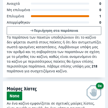
Ανοιχτά
0
Μη επιλυμένα
0
Επιλυμένα
1
Απορρίφθηκαν
0
Περιήγηση στα παράπονα
Τα παράπονα των παικτών υποδηλώνουν ότι το καζίνο
δεν φέρεται σωστά στους παίκτες ή ότι δεν αντιμετωπίζει
σωστά ορισμένες καταστάσεις. Λαμβάνουμε υπόψη μας
τον αριθμό και τη σοβαρότητα των παραπόνων σε σχέση
με το μέγεθος του καζίνο, καθώς είναι αναμενόμενο ότι
τα καζίνο με περισσότερους παίκτες θα έχουν επίσης
περισσότερα παράπονα. Λάβαμε επίσης υπόψη μας
218
παράπονα για συσχετιζόμενα καζίνο.
0x
Μαύρες λίστες
None
Αν ένα καζίνο εμφανίζεται σε σχετικές μαύρες λίστες,