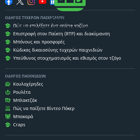
ΟΔΗΓΌΣ ΤΥΧΕΡΏΝ ΠΑΙΧΝΙΔΙΏΝ
Casino Guru
Πώς να επιλέξετε ένα online καζίνο
Θέλουμε να κατανοείτε τα τυχερά παιχνίδια.
Επιστροφή στον Παίκτη (RTP) και διακύμανση
Μπόνους και προσφορές
Κώδικας δικαιοσύνης τυχερών παιχνιδιών
Υπεύθυνος στοιχηματισμός και εθισμός στον τζόγο
ΟΔΗΓΌΣ ΠΑΙΧΝΙΔΙΏΝ
Κουλοχέρηδες
Ρουλέτα
Μπλακτζάκ
Πώς να παίξετε Βίντεο Πόκερ
Μπακαρά
Craps