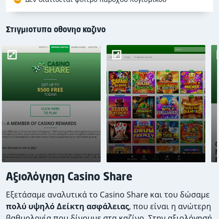
Στιγμιοτυπα οθονησ καζινο
Αξιολόγηση Casino Share
Εξετάσαμε αναλυτικά το Casino Share και του δώσαμε
πολύ υψηλό Δείκτη ασφάλειας
, που είναι η ανώτερη
βαθμολογία που δίνουμε στα καζίνο. Στην αξιολόγησή