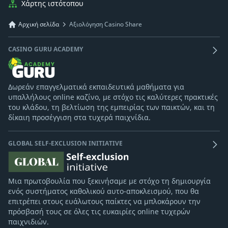
Χάρτης ιστότοπου
Αρχική σελίδα
Αξιολόγηση Casino Share
CASINO GURU ACADEMY
Δωρεάν επαγγελματικά εκπαιδευτικά μαθήματα για
υπαλλήλους online καζίνο, με στόχο τις καλύτερες πρακτικές
του κλάδου, τη βελτίωση της εμπειρίας των παικτών, και τη
δίκαιη προσέγγιση στα τυχερά παιχνίδια.
GLOBAL SELF-EXCLUSION INITIATIVE
Μια πρωτοβουλία που ξεκινήσαμε με στόχο τη δημιουργία
ενός συστήματος καθολικού αυτο-αποκλεισμού, που θα
επιτρέπει στους ευάλωτους παίκτες να μπλοκάρουν την
πρόσβασή τους σε όλες τις ευκαιρίες online τυχερών
παιχνιδιών.