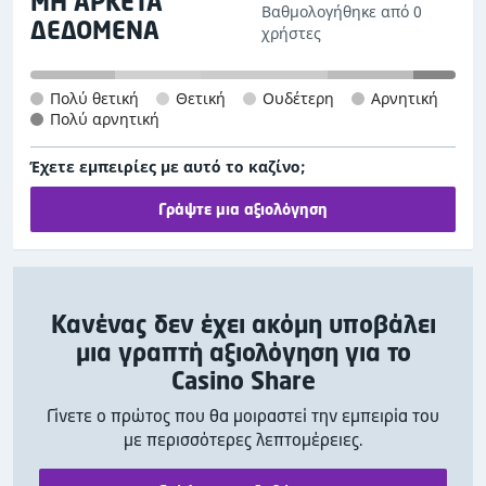
ΜΗ ΑΡΚΕΤΆ
Βαθμολογήθηκε από 0
ΔΕΔΟΜΈΝΑ
χρήστες
Πολύ θετική
Θετική
Ουδέτερη
Αρνητική
Πολύ αρνητική
Έχετε εμπειρίες με αυτό το καζίνο;
Γράψτε μια αξιολόγηση
Κανένας δεν έχει ακόμη υποβάλει
μια γραπτή αξιολόγηση για το
Casino Share
Γίνετε ο πρώτος που θα μοιραστεί την εμπειρία του
με περισσότερες λεπτομέρειες.