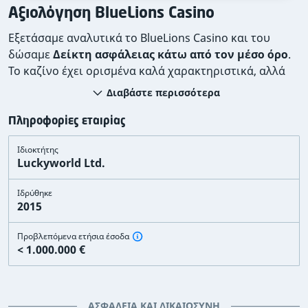
Αξιολόγηση BlueLions Casino
Εξετάσαμε αναλυτικά το BlueLions Casino και του
δώσαμε
Δείκτη ασφάλειας κάτω από τον μέσο όρο
.
Το καζίνο έχει ορισμένα καλά χαρακτηριστικά, αλλά
έχει επίσης πολλά αρνητικά χαρακτηριστικά εξαιτίας
Διαβάστε περισσότερα
των οποίων είναι καλύτερο να επιλέξετε ένα άλλο
καζίνο. Στην αξιολόγησή μας, λάβαμε υπόψη μας τα
Πληροφορίες εταιρίας
παράπονα των παικτών του καζίνο, τα εκτιμώμενα
Ιδιοκτήτης
έσοδα, την άδεια, τη γνησιότητα των παιχνιδιών, την
Luckyworld Ltd.
ποιότητα της εξυπηρέτησης πελατών, το πόσο δίκαιοι
είναι οι όροι και οι προϋποθέσεις, τα όρια ανάληψης
Ιδρύθηκε
και κέρδους, καθώς και άλλους παράγοντες. Διαβάστε
2015
την πλήρη αξιολόγησή μας παρακάτω, για να μάθετε
περισσότερα σχετικά με αυτό το καζίνο.
Προβλεπόμενα ετήσια έσοδα
< 1.000.000 €
Σύμφωνα με τις έρευνες και τους υπολογισμούς μας,
το BlueLions Casino είναι ένα
μικρότερο online
καζίνο
όσον αφορά τα συνολικά έσοδα. Τα έσοδα ενός
ΑΣΦΆΛΕΙΑ ΚΑΙ ΔΙΚΑΙΟΣΎΝΗ