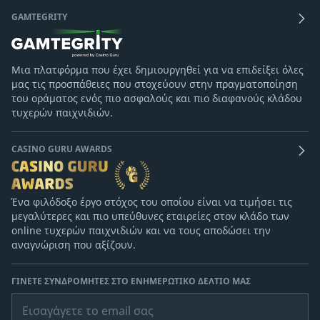
GAMTEGRITY
Μια πλατφόρμα που έχει δημιουργηθεί για να επιδείξει όλες
μας τις προσπάθειες που στοχεύουν στην πραγματοποίηση
του οράματος ενός πιο ασφαλούς και πιο διαφανούς κλάδου
τυχερών παιχνιδιών.
CASINO GURU AWARDS
Ένα φιλόδοξο έργο στόχος του οποίου είναι να τιμήσει τις
μεγαλύτερες και πιο υπεύθυνες εταιρείες στον κλάδο των
online τυχερών παιχνιδιών και να τους αποδώσει την
αναγνώριση που αξίζουν.
ΓΊΝΕΤΕ ΣΥΝΔΡΟΜΗΤΈΣ ΣΤΟ ΕΝΗΜΕΡΩΤΙΚΌ ΔΕΛΤΊΟ ΜΑΣ
Εισαγάγετε το email σας