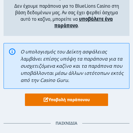
Δεν έχουμε παράπονα για το BlueLions Casino στη
βάση δεδομένων μας. Αν σας έχει φερθεί άσχημα
αυτό το καζίνο, μπορείτε να
υποβάλετε ένα
παράπονο
.
Ο υπολογισμός του Δείκτη ασφάλειας
λαμβάνει επίσης υπόψη τα παράπονα για τα
συσχετιζόμενα καζίνο και τα παράπονα που
υποβάλλονται μέσω άλλων ιστότοπων εκτός
από την Casino Guru.
Υποβολή παράπονου
ΠΑΙΧΝΊΔΙΑ