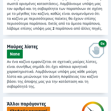
σωστά ορισμένες καταστάσεις. Λαμβάνουμε υπόψη μας
τον αριθμό και τη σοβαρότητα των παραπόνων σε σχέση
με το μέγεθος του καζίνο, καθώς είναι αναμενόμενο ότι
τα καζίνο με περισσότερους παίκτες θα έχουν επίσης
περισσότερα παράπονα. Εκτός από τα άμεσα παράπονα,
λάβαμε επίσης υπόψη μας
2
παράπονα από άλλες πηγές.
0x
Μαύρες λίστες
None
Αν ένα καζίνο εμφανίζεται σε σχετικές μαύρες λίστες,
είναι συνήθως σημάδι ότι έχει κάποια αρνητικά
χαρακτηριστικά. Λαμβάνουμε υπόψη μας κάθε μαύρη
λίστα και μειώνουμε τον Δείκτη Ασφάλειας του καζίνο
βάσει της άποψης μας για την κατάσταση και τη
σοβαρότητά της.
Άλλοι παράγοντες