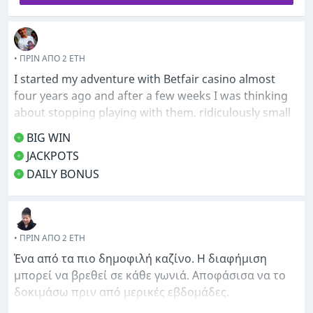
• ΠΡΙΝ ΑΠΌ 2 ΈΤΗ
I started my adventure with Betfair casino almost
four years ago and after a few weeks I was thinking
about stopping playing with them. ridiculously small
winnings or absolutely £0 despite depositing large
BIG WIN
amounts of money over £200. However, something
JACKPOTS
has changed and today it is casino number 1 on my
DAILY BONUS
list. Only in the last 5 months I have withdrawn
winnings exceeding £3,000 three times, which were
initiated exclusively with funds from daily bonuses
granted by the casino. If you are patient, this is the
• ΠΡΙΝ ΑΠΌ 2 ΈΤΗ
casino for you. I definitely recommend it.
Ένα από τα πιο δημοφιλή καζίνο. Η διαφήμιση
μπορεί να βρεθεί σε κάθε γωνιά. Αποφάσισα να το
δοκιμάσω πριν από μερικές εβδομάδες.
RTP