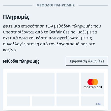
ΜΈΘΟΔΟΙ ΠΛΗΡΩΜΉΣ
Πληρωμές
Δείτε μια επισκόπηση των μεθόδων πληρωμής που
υποστηρίζονται από το Betfair Casino, μαζί με τα
σχετικά όρια και κόστη που σχετίζονται με τις
συναλλαγές στον ή από τον λογαριασμό σας στο
καζίνο.
Μέθοδοι πληρωμής
Εμφάνιση όλων
(12)