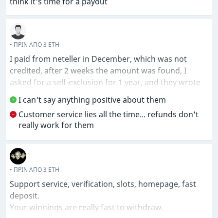
think it's time for a payout
• ΠΡΙΝ ΑΠΌ 3 ΈΤΗ
I paid from neteller in December, which was not
credited, after 2 weeks the amount was found, I
asked for a self-exclusion for 1 year, and they wrote
that within 10 working days they will return the HUF
I can't say anything positive about them
8,000.. even since then I have not received it, I write to
Customer service lies all the time... refunds don't
them every week, every week they promise to send it,
really work for them
one of the employees wrote, I will receive it in a few
minutes because he transferred it... it's been 1
month... since then they have promised to send it 2
times, I already sent an account number because
• ΠΡΙΝ ΑΠΌ 3 ΈΤΗ
they asked for it, 2 times too, then they said there is
Support service, verification, slots, homepage, fast
no possibility to transfer ft, euros or British pounds
deposit.
are fine e..I said of course, they wrote to urge the
Your winnings are really fast to withdraw.
case, I will receive an email soon..10 days for this as