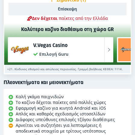
Επίσκεψη
Δεν δέχεται
παίκτες από την Ελλάδα
Καλύτερα καζίνο διαθέσιμα στη χώρα GR
V.Vegas Casino
Επιλογή Guru
+21. Κίνδυνος εθισμού και απώλειας περιουσίας. Γραμμή βοήθειας ΚΕΘΕΑ: 1114.
Πλεονεκτήματα και μειονεκτήματα
Καλή γκάμα παιχνιδιών
Το καζίνο δέχεται παίκτες από πολλές χώρες
Εφαρμογή καζίνο για κινητά Android και iOS
Απλός και καθαρός σχεδιασμός ιστοσελίδων
Διάφορες υπεύθυνες επιλογές τζόγου διαθέσιμες
Αρνείται να συζητήσει για λεπτομέρειες ή
αποδεικτικά στοιχεία με τρίτους ιστότοπους