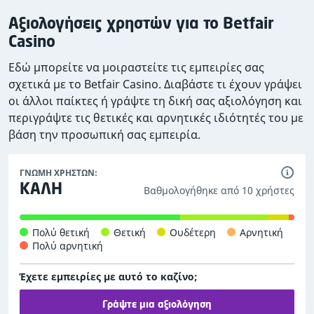
Αξιολογήσεις χρηστών για το Betfair
Casino
Εδώ μπορείτε να μοιραστείτε τις εμπειρίες σας
σχετικά με το Betfair Casino. Διαβάστε τι έχουν γράψει
οι άλλοι παίκτες ή γράψτε τη δική σας αξιολόγηση και
περιγράψτε τις θετικές και αρνητικές ιδιότητές του με
βάση την προσωπική σας εμπειρία.
ΓΝΏΜΗ ΧΡΗΣΤΏΝ:
ΚΑΛΉ
Βαθμολογήθηκε από 10 χρήστες
Πολύ θετική
Θετική
Ουδέτερη
Αρνητική
Πολύ αρνητική
Έχετε εμπειρίες με αυτό το καζίνο;
Γράψτε μια αξιολόγηση