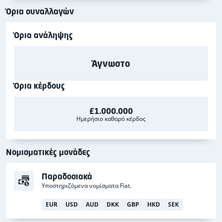
Όρια συναλλαγών
Όρια ανάληψης
Άγνωστο
Όρια κέρδους
£1.000.000
Ημερήσιο καθαρό κέρδος
Νομισματικές μονάδες
Παραδοσιακά
Υποστηριζόμενα νομίσματα Fiat.
EUR
USD
AUD
DKK
GBP
HKD
SEK