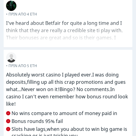
από όλα.
• ΠΡΙΝ ΑΠΌ 4 ΈΤΗ
I've heard about Betfair for quite a long time and I
think that they are really a credible site ti play with.
Their bonuses are great and so is their games. I
honestly like the games that they have but I think
they can do better. I mean, their names are really
impressive but it's not as many as what other casinos
• ΠΡΙΝ ΑΠΌ 5 ΈΤΗ
offer. maybe if they can add more exciting games
then it will get a higher rating from me!
Absolutely worst casino I played ever.I was doing
deposits,filling up all this crap promotions and gues
what...Never won on it!Bingo? No comments.In
casino I can't even remember how bonus round look
like!
No wins compare to amount of money paid in
Bonus rounds 95% fail
Slots have lags,when you about to win big game is
cracking or is just trickin you