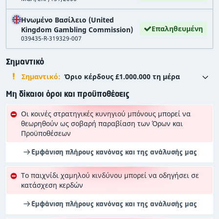
Ηνωμένο Βασίλειο (United
Επαληθευμένη
Kingdom Gambling Commission)
039435-R-319329-007
Σημαντικό
Σημαντικό:
Όριο κέρδους £1.000.000 τη μέρα
Μη δίκαιοι όροι και προϋποθέσεις
Οι κοινές στρατηγικές κυνηγιού μπόνους μπορεί να
θεωρηθούν ως σοβαρή παραβίαση των Όρων και
Προϋποθέσεων
Εμφάνιση πλήρους κανόνας και της ανάλυσής μας
Το παιχνίδι χαμηλού κινδύνου μπορεί να οδηγήσει σε
κατάσχεση κερδών
Εμφάνιση πλήρους κανόνας και της ανάλυσής μας