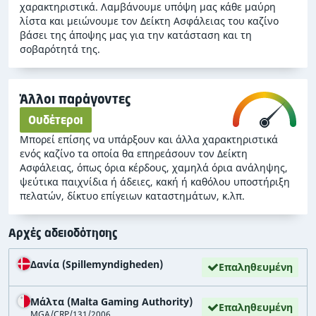
χαρακτηριστικά. Λαμβάνουμε υπόψη μας κάθε μαύρη
λίστα και μειώνουμε τον Δείκτη Ασφάλειας του καζίνο
βάσει της άποψης μας για την κατάσταση και τη
σοβαρότητά της.
Άλλοι παράγοντες
Ουδέτεροι
Μπορεί επίσης να υπάρξουν και άλλα χαρακτηριστικά
ενός καζίνο τα οποία θα επηρεάσουν τον Δείκτη
Ασφάλειας, όπως όρια κέρδους, χαμηλά όρια ανάληψης,
ψεύτικα παιχνίδια ή άδειες, κακή ή καθόλου υποστήριξη
πελατών, δίκτυο επίγειων καταστημάτων, κ.λπ.
Αρχές αδειοδότησης
Δανία (Spillemyndigheden)
Επαληθευμένη
Μάλτα (Malta Gaming Authority)
Επαληθευμένη
MGA/CRP/131/2006