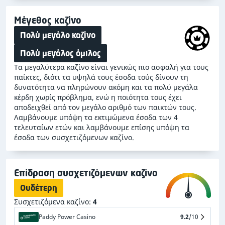
ανάμεσα στο σύνολο των κερδών σας και
Μέγεθος καζίνο
των χρημάτων που ποντάρατε. Αν κερδίσετε
περισσότερα, δεν θα πάρετε τα χρήματα
Πολύ μεγάλο καζίνο
πάνω απ’ αυτό το όριο. Θεωρούμε ότι
Πολύ μεγάλος όμιλος
οποιοδήποτε όριο κέρδους είναι εξαιρετικά
Τα μεγαλύτερα καζίνο είναι γενικώς πιο ασφαλή για τους
άδικο για τους παίκτες και αποτελεί αιτία
παίκτες, διότι τα υψηλά τους έσοδα τούς δίνουν τη
χαμηλότερης βαθμολογίας από εμάς για όλα
δυνατότητα να πληρώνουν ακόμη και τα πολύ μεγάλα
τα καζίνο που εφαρμόζουν αυτού του είδους
κέρδη χωρίς πρόβλημα, ενώ η ποιότητα τους έχει
τον περιορισμό, εκτός αν το όριο κέρδους
αποδειχθεί από τον μεγάλο αριθμό των παικτών τους.
Λαμβάνουμε υπόψη τα εκτιμώμενα έσοδα των 4
επιβάλλεται από εξωτερικούς παράγοντες,
τελευταίων ετών και λαμβάνουμε επίσης υπόψη τα
όπως π.χ. από τοπικές ρυθμιστικές αρχές.
έσοδα των συσχετιζόμενων καζίνο.
Με βάση όλες τις πληροφορίες που αναφέραμε σε
αυτήν την αξιολόγηση και τον πολύ υψηλό Δείκτη
Επίδραση συσχετιζόμενων καζίνο
ασφάλειας αυτού του καζίνο, μπορούμε
Ουδέτερη
συμπερασματικά να πούμε ότι το Betfair Casino είναι
Συσχετιζόμενα καζίνο:
4
ένα εξαιρετικό καζίνο για παιχνίδι. Αν ψάχνετε για ένα
Paddy Power Casino
9.2
/10
ιδανικό online καζίνο, σας προτείνουμε να δοκιμάσετε