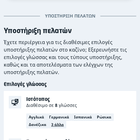
ΥΠΟΣΤΉΡΙΞΗ ΠΕΛΑΤΏΝ
Υποστήριξη πελατών
Έχετε περιέργεια για τις διαθέσιμες επιλογές
υποστήριξης πελατών στο καζίνο; Εξερευνήστε τις
επιλογές γλώσσας και τους τύπους υποστήριξης,
καθώς και τα αποτελέσματα των ελέγχων της
υποστήριξης πελατών.
Επιλογές γλώσσας
Ιστότοπος
Διαθέσιμο σε
8
γλώσσες
Αγγλικά
Γερμανικά
Ισπανικά
Ρώσικα
Δανέζικα
3 άλλα