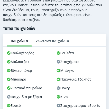
Εξερευνήστε τη συλλογή παιχνιδιών που διατίθεται στο
καζίνο Turabet Casino. Μάθετε τους τύπους παιχνιδιών που
είναι διαθέσιμα, τους υποστηριζόμενους παρόχους
παιχνιδιών και τους πιο δημοφιλείς τίτλους που είναι
διαθέσιμοι στο καζίνο.
Τύποι παιχνιδιών
Παιχνίδια
Ζωντανά παιχνίδια
Κουλοχέρηδες
Ρουλέτα
Μπλάκτζακ
Στοιχήματα
Βίντεο πόκερ
Μπίνγκο
Μπακαρά
Παιχνίδια Τζακπότ
Ζωντανά παιχνίδια
Πόκερ
Παιχνίδια με ζάρια
Κίνο
Ξυστό
Στοιχηματισμός eSports