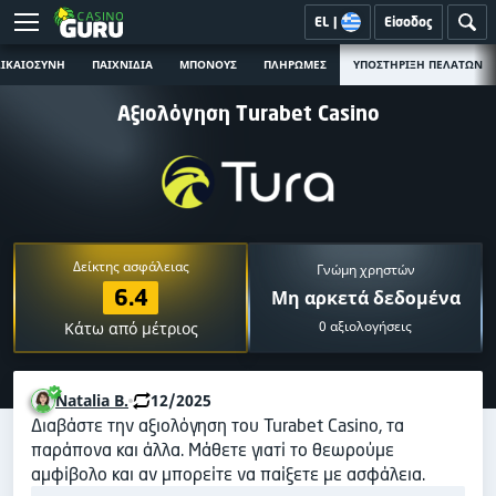
EL
|
Είσοδος
ΔΙΚΑΙΟΣΎΝΗ
ΠΑΙΧΝΊΔΙΑ
ΜΠΌΝΟΥΣ
ΠΛΗΡΩΜΈΣ
ΥΠΟΣΤΉΡΙΞΗ ΠΕΛΑΤΏΝ
Αξιολόγηση Turabet Casino
Δείκτης ασφάλειας
Γνώμη χρηστών
6.4
Μη αρκετά δεδομένα
0 αξιολογήσεις
Κάτω από μέτριος
Natalia B.
12/2025
Διαβάστε την αξιολόγηση του Turabet Casino, τα
παράπονα και άλλα. Μάθετε γιατί το θεωρούμε
αμφίβολο και αν μπορείτε να παίξετε με ασφάλεια.