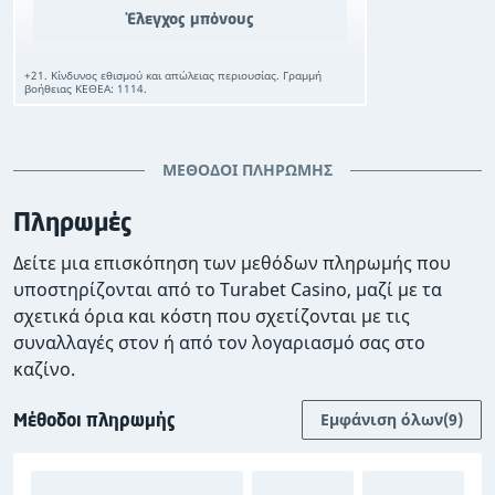
Έλεγχος μπόνους
+21. Κίνδυνος εθισμού και απώλειας περιουσίας. Γραμμή
βοήθειας ΚΕΘΕΑ: 1114.
ΜΈΘΟΔΟΙ ΠΛΗΡΩΜΉΣ
Πληρωμές
Δείτε μια επισκόπηση των μεθόδων πληρωμής που
υποστηρίζονται από το Turabet Casino, μαζί με τα
σχετικά όρια και κόστη που σχετίζονται με τις
συναλλαγές στον ή από τον λογαριασμό σας στο
καζίνο.
Μέθοδοι πληρωμής
Εμφάνιση όλων
(9)