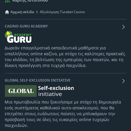
Αρχική σελίδα
Αξιολόγηση Turabet Casino
CASINO GURU ACADEMY
Δωρεάν επαγγελματικά εκπαιδευτικά μαθήματα για
υπαλλήλους online καζίνο, με στόχο τις καλύτερες πρακτικές
του κλάδου, τη βελτίωση της εμπειρίας των παικτών, και τη
δίκαιη προσέγγιση στα τυχερά παιχνίδια.
GLOBAL SELF-EXCLUSION INITIATIVE
Μια πρωτοβουλία που ξεκινήσαμε με στόχο τη δημιουργία
ενός συστήματος καθολικού αυτο-αποκλεισμού, που θα
επιτρέπει στους ευάλωτους παίκτες να μπλοκάρουν την
πρόσβασή τους σε όλες τις ευκαιρίες online τυχερών
παιχνιδιών.