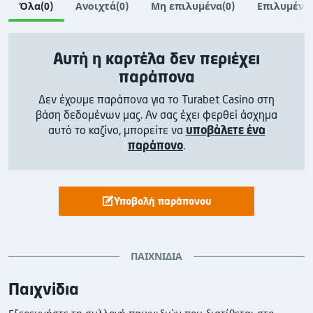
Όλα
(0)
Ανοιχτά
(0)
Μη επιλυμένα
(0)
Επιλυμένα
Αυτή η καρτέλα δεν περιέχει
παράπονα
Δεν έχουμε παράπονα για το Turabet Casino στη
βάση δεδομένων μας. Αν σας έχει φερθεί άσχημα
αυτό το καζίνο, μπορείτε να
υποβάλετε ένα
παράπονο
.
Υποβολή παράπονου
ΠΑΙΧΝΊΔΙΑ
Παιχνίδια