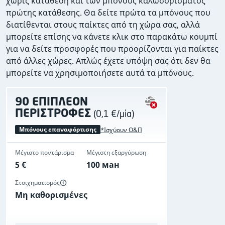
χωρίς κατάθεση και των μπόνους καλωσορίσματος
πρώτης κατάθεσης. Θα δείτε πρώτα τα μπόνους που
διατίθενται στους παίκτες από τη χώρα σας, αλλά
μπορείτε επίσης να κάνετε κλικ στο παρακάτω κουμπί
για να δείτε προσφορές που προορίζονται για παίκτες
από άλλες χώρες. Απλώς έχετε υπόψη σας ότι δεν θα
μπορείτε να χρησιμοποιήσετε αυτά τα μπόνους.
90 ΕΠΙΠΛΕΟΝ
ΠΕΡΙΣΤΡΟΦΕΣ
(0,1 €/μία)
Μπόνους επαναφόρτισης
*Ισχύουν Ο&Π
Μέγιστο ποντάρισμα
Μέγιστη εξαργύρωση
5 €
100 ман
Στοιχηματισμός
Μη καθορισμένες