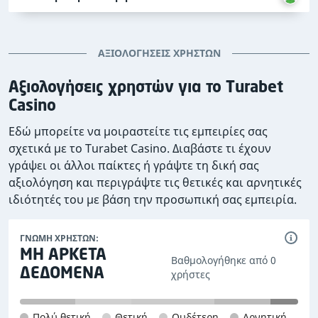
ΑΞΙΟΛΟΓΉΣΕΙΣ ΧΡΗΣΤΏΝ
Αξιολογήσεις χρηστών για το Turabet
Casino
Εδώ μπορείτε να μοιραστείτε τις εμπειρίες σας
σχετικά με το Turabet Casino. Διαβάστε τι έχουν
γράψει οι άλλοι παίκτες ή γράψτε τη δική σας
αξιολόγηση και περιγράψτε τις θετικές και αρνητικές
ιδιότητές του με βάση την προσωπική σας εμπειρία.
ΓΝΏΜΗ ΧΡΗΣΤΏΝ:
ΜΗ ΑΡΚΕΤΆ
Βαθμολογήθηκε από 0
ΔΕΔΟΜΈΝΑ
χρήστες
Πολύ θετική
Θετική
Ουδέτερη
Αρνητική