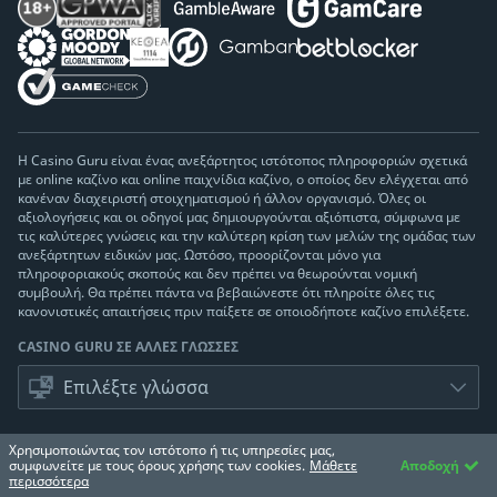
Η Casino Guru είναι ένας ανεξάρτητος ιστότοπος πληροφοριών σχετικά
με online καζίνο και online παιχνίδια καζίνο, ο οποίος δεν ελέγχεται από
κανέναν διαχειριστή στοιχηματισμού ή άλλον οργανισμό. Όλες οι
αξιολογήσεις και οι οδηγοί μας δημιουργούνται αξιόπιστα, σύμφωνα με
τις καλύτερες γνώσεις και την καλύτερη κρίση των μελών της ομάδας των
ανεξάρτητων ειδικών μας. Ωστόσο, προορίζονται μόνο για
πληροφοριακούς σκοπούς και δεν πρέπει να θεωρούνται νομική
συμβουλή. Θα πρέπει πάντα να βεβαιώνεστε ότι πληροίτε όλες τις
κανονιστικές απαιτήσεις πριν παίξετε σε οποιοδήποτε καζίνο επιλέξετε.
CASINO GURU ΣΕ ΆΛΛΕΣ ΓΛΏΣΣΕΣ
Επιλέξτε γλώσσα
Χρησιμοποιώντας τον ιστότοπο ή τις υπηρεσίες μας,
συμφωνείτε με τους όρους χρήσης των cookies.
Μάθετε
Αποδοχή
περισσότερα