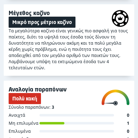
προϋποθέσεις αυτού του καζίνο, αν αποφασίσετε
να παίξετε σε αυτό.
Μέγεθος καζίνο
Μικρό προς μέτριο καζίνο
Όπως προαναφέραμε, έχουμε δώσει στο Topwin.bg
Τα μεγαλύτερα καζίνο είναι γενικώς πιο ασφαλή για τους
Casino Δείκτη ασφαλείας κάτω από τον μέσο όρο. Αυτό
παίκτες, διότι τα υψηλά τους έσοδα τούς δίνουν τη
σημαίνει ότι αν και δεν είναι ένα εντελώς κακό καζίνο,
δυνατότητα να πληρώνουν ακόμη και τα πολύ μεγάλα
έχει ορισμένα αρνητικά χαρακτηριστικά εξαιτίας των
κέρδη χωρίς πρόβλημα, ενώ η ποιότητα τους έχει
αποδειχθεί από τον μεγάλο αριθμό των παικτών τους.
οποίων σάς συμβουλεύουμε να βρείτε ένα καλύτερο
Λαμβάνουμε υπόψη τα εκτιμώμενα έσοδα των 4
online καζίνο για παιχνίδι.
τελευταίων ετών.
Αναλογία παραπόνων
Πολύ κακή
Σύνολο παραπόνων:
3
Ανοιχτά
0
Μη επιλυμένα
1
Επιλυμένα
0