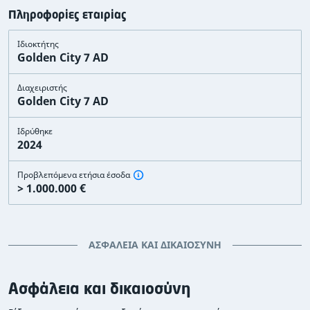
καζίνο. Στην αξιολόγησή μας, λάβαμε υπόψη μας τα
Πληροφορίες εταιρίας
παράπονα των παικτών του καζίνο, τα εκτιμώμενα
Ιδιοκτήτης
έσοδα, την άδεια, τη γνησιότητα των παιχνιδιών, την
Golden City 7 AD
ποιότητα της εξυπηρέτησης πελατών, το πόσο δίκαιοι
είναι οι όροι και οι προϋποθέσεις, τα όρια ανάληψης
Διαχειριστής
και κέρδους, καθώς και άλλους παράγοντες. Διαβάστε
Golden City 7 AD
την πλήρη αξιολόγησή μας παρακάτω, για να μάθετε
περισσότερα σχετικά με αυτό το καζίνο.
Ιδρύθηκε
2024
Σύμφωνα με τις έρευνες και τους υπολογισμούς μας,
το Topwin.bg Casino είναι ένα
μικρότερο online
Προβλεπόμενα ετήσια έσοδα
> 1.000.000 €
καζίνο
όσον αφορά τα συνολικά έσοδα. Τα έσοδα ενός
καζίνο είναι ένας σημαντικός παράγοντας, καθώς τα
μεγαλύτερα καζίνο δεν έχουν συνήθως πρόβλημα να
πληρώνουν τα μεγάλα κέρδη, ενώ τα μικρότερα καζίνο
ΑΣΦΆΛΕΙΑ ΚΑΙ ΔΙΚΑΙΟΣΎΝΗ
ενδεχομένως να μην μπορούν να σας πληρώσουν αν
καταφέρετε να κερδίσετε ένα μεγάλο ποσό.
Ασφάλεια και δικαιοσύνη
Βρήκαμε
ένα σχετικό παράπονο
για αυτό το καζίνο.