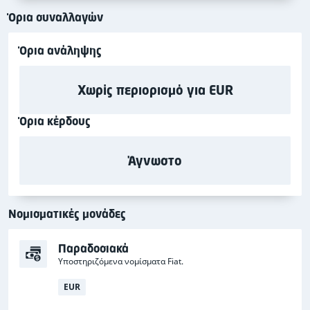
Όρια συναλλαγών
Όρια ανάληψης
Χωρίς περιορισμό για EUR
Όρια κέρδους
Άγνωστο
Νομισματικές μονάδες
Παραδοσιακά
Υποστηριζόμενα νομίσματα Fiat.
EUR