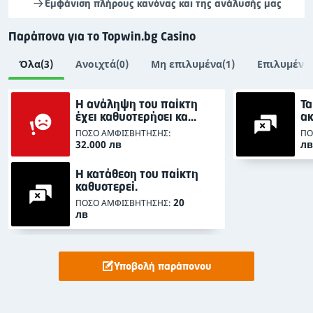
Εμφάνιση πλήρους κανόνας και της ανάλυσής μας
Παράπονα για το Topwin.bg Casino
Όλα
(3)
Ανοιχτά
(0)
Μη επιλυμένα
(1)
Επιλυμένα
Η ανάληψη του παίκτη
Τα
έχει καθυστερήσει και
α
απορριφθεί.
πα
ΠΟΣΟ ΑΜΦΙΣΒΗΤΗΣΗΣ:
ΠΟ
απ
32.000 лв
лв
Η κατάθεση του παίκτη
καθυστερεί.
20
ΠΟΣΟ ΑΜΦΙΣΒΗΤΗΣΗΣ:
лв
Υποβολή παράπονου