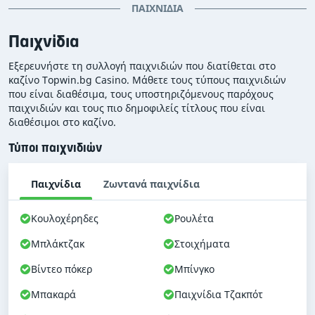
ΠΑΙΧΝΊΔΙΑ
Παιχνίδια
Εξερευνήστε τη συλλογή παιχνιδιών που διατίθεται στο
καζίνο Topwin.bg Casino. Μάθετε τους τύπους παιχνιδιών
που είναι διαθέσιμα, τους υποστηριζόμενους παρόχους
παιχνιδιών και τους πιο δημοφιλείς τίτλους που είναι
διαθέσιμοι στο καζίνο.
Τύποι παιχνιδιών
Παιχνίδια
Ζωντανά παιχνίδια
Κουλοχέρηδες
Ρουλέτα
Μπλάκτζακ
Στοιχήματα
Βίντεο πόκερ
Μπίνγκο
Μπακαρά
Παιχνίδια Τζακπότ