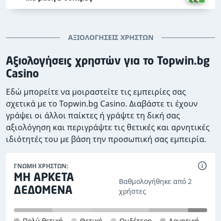
ΑΞΙΟΛΟΓΉΣΕΙΣ ΧΡΗΣΤΏΝ
Αξιολογήσεις χρηστών για το Topwin.bg
Casino
Εδώ μπορείτε να μοιραστείτε τις εμπειρίες σας
σχετικά με το Topwin.bg Casino. Διαβάστε τι έχουν
γράψει οι άλλοι παίκτες ή γράψτε τη δική σας
αξιολόγηση και περιγράψτε τις θετικές και αρνητικές
ιδιότητές του με βάση την προσωπική σας εμπειρία.
ΓΝΏΜΗ ΧΡΗΣΤΏΝ:
ΜΗ ΑΡΚΕΤΆ
Βαθμολογήθηκε από 2
ΔΕΔΟΜΈΝΑ
χρήστες
Πολύ θετική
Θετική
Ουδέτερη
Αρνητική