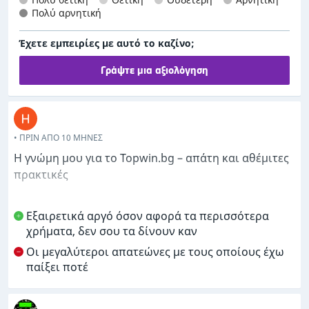
Πολύ αρνητική
Έχετε εμπειρίες με αυτό το καζίνο;
Γράψτε μια αξιολόγηση
• ΠΡΙΝ ΑΠΌ 10 ΜΉΝΕΣ
Η γνώμη μου για το Topwin.bg – απάτη και αθέμιτες
πρακτικές
Θέλω να μοιραστώ την προσωπική μου εμπειρία με
Εξαιρετικά αργό όσον αφορά τα περισσότερα
το online καζίνο Topwin.bg για να προστατεύσω
χρήματα, δεν σου τα δίνουν καν
άλλους ανθρώπους από απογοητεύσεις και
Οι μεγαλύτεροι απατεώνες με τους οποίους έχω
απώλειες.
παίξει ποτέ
Στις 29.08.2025, κέρδισα ένα ποσό περίπου 30.000 -
35.000 λέβα στην πλατφόρμα. Όταν αποφάσισα να