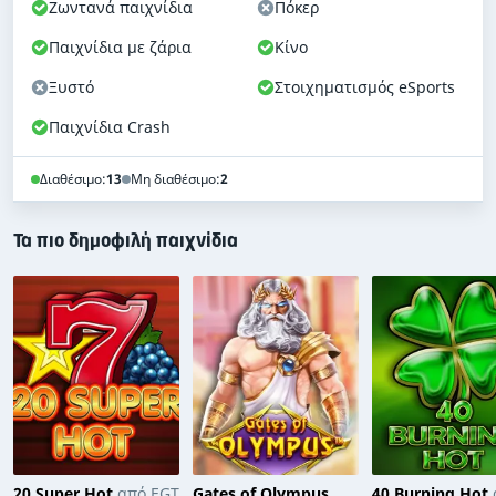
Ζωντανά παιχνίδια
Πόκερ
Παιχνίδια με ζάρια
Κίνο
Ξυστό
Στοιχηματισμός eSports
Παιχνίδια Crash
Διαθέσιμο:
13
Μη διαθέσιμο:
2
Τα πιο δημοφιλή παιχνίδια
20 Super Hot
από EGT
Gates of Olympus
40 Burning Hot