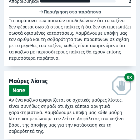
Απορρίφθηκαν
2
Περιήγηση στα παράπονα
Τα παράπονα των παικτών υποδηλώνουν ότι το καζίνο
δεν φέρεται σωστά στους παίκτες ή ότι δεν αντιμετωπίζει
σωστά ορισμένες καταστάσεις. Λαμβάνουμε υπόψη μας
τον αριθμό και τη σοβαρότητα των παραπόνων σε σχέση
με το μέγεθος του καζίνο, καθώς είναι αναμενόμενο ότι
τα καζίνο με περισσότερους παίκτες θα έχουν επίσης
περισσότερα παράπονα.
0x
Μαύρες λίστες
None
Αν ένα καζίνο εμφανίζεται σε σχετικές μαύρες λίστες,
είναι συνήθως σημάδι ότι έχει κάποια αρνητικά
χαρακτηριστικά. Λαμβάνουμε υπόψη μας κάθε μαύρη
λίστα και μειώνουμε τον Δείκτη Ασφάλειας του καζίνο
βάσει της άποψης μας για την κατάσταση και τη
σοβαρότητά της.