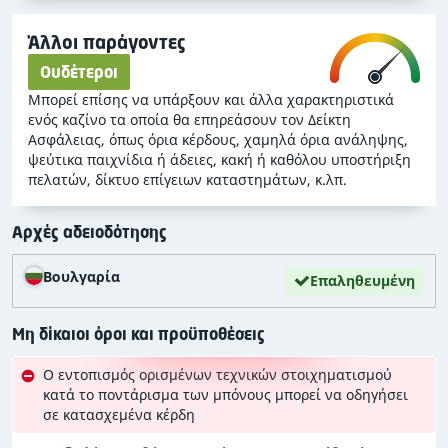
Άλλοι παράγοντες
Ουδέτεροι
Μπορεί επίσης να υπάρξουν και άλλα χαρακτηριστικά
ενός καζίνο τα οποία θα επηρεάσουν τον Δείκτη
Ασφάλειας, όπως όρια κέρδους, χαμηλά όρια ανάληψης,
ψεύτικα παιχνίδια ή άδειες, κακή ή καθόλου υποστήριξη
πελατών, δίκτυο επίγειων καταστημάτων, κ.λπ.
Αρχές αδειοδότησης
Βουλγαρία
Επαληθευμένη
Μη δίκαιοι όροι και προϋποθέσεις
Ο εντοπισμός ορισμένων τεχνικών στοιχηματισμού
κατά το ποντάρισμα των μπόνους μπορεί να οδηγήσει
σε κατασχεμένα κέρδη