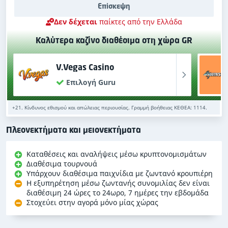
Επίσκεψη
Δεν δέχεται
παίκτες από την Ελλάδα
Καλύτερα καζίνο διαθέσιμα στη χώρα GR
V.Vegas Casino
Επιλογή Guru
+21. Κίνδυνος εθισμού και απώλειας περιουσίας. Γραμμή βοήθειας ΚΕΘΕΑ: 1114.
Πλεονεκτήματα και μειονεκτήματα
Καταθέσεις και αναλήψεις μέσω κρυπτονομισμάτων
Διαθέσιμα τουρνουά
Υπάρχουν διαθέσιμα παιχνίδια με ζωντανό κρουπιέρη
Η εξυπηρέτηση μέσω ζωντανής συνομιλίας δεν είναι
διαθέσιμη 24 ώρες το 24ωρο, 7 ημέρες την εβδομάδα
Στοχεύει στην αγορά μόνο μίας χώρας