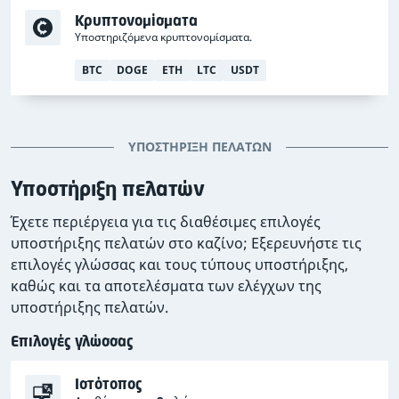
Κρυπτονομίσματα
Υποστηριζόμενα κρυπτονομίσματα.
BTC
DOGE
ETH
LTC
USDT
ΥΠΟΣΤΉΡΙΞΗ ΠΕΛΑΤΏΝ
Υποστήριξη πελατών
Έχετε περιέργεια για τις διαθέσιμες επιλογές
υποστήριξης πελατών στο καζίνο; Εξερευνήστε τις
επιλογές γλώσσας και τους τύπους υποστήριξης,
καθώς και τα αποτελέσματα των ελέγχων της
υποστήριξης πελατών.
Επιλογές γλώσσας
Ιστότοπος