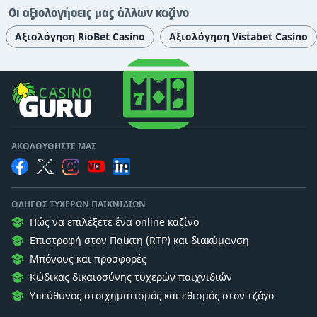
Οι αξιολογήσεις μας άλλων καζίνο
restored back to the initial deposit amount of 50
Αφού άρχισα να ερευνώ το θέμα, ανακάλυψα ότι δεν
BGN.
Αξιολόγηση RioBet Casino
Αξιολόγηση Vistabet Casino
ήμουν ο μόνος. Υπάρχουν δεκάδες παράπονα από
They gave me no actual information on why this
άλλους παίκτες στο Διαδίκτυο – για καθυστερημένες
happened and I was forced to withdraw my 50 BGN
αναλήψεις, άρνηση μπόνους και αυθαίρετες
and get my account blocked.
κυρώσεις. Δεν πρόκειται πλέον για μεμονωμένη
περίπτωση, αλλά για συστηματική πρακτική της
Topwin.bg.
Casino Guru
ΑΚΟΛΟΥΘΉΣΤΕ ΜΑΣ
Κατά τη γνώμη μου, πρόκειται για μια μορφή
Θέλουμε να κατανοείτε τα τυχερά παιχνίδια.
παραπλανητικής επιχειρηματικής πρακτικής που
παραβιάζει τον Νόμο περί Προστασίας των
ΟΔΗΓΌΣ ΤΥΧΕΡΏΝ ΠΑΙΧΝΙΔΙΏΝ
Καταναλωτών και τον Νόμο περί Τυχερών
Πώς να επιλέξετε ένα online καζίνο
Παιχνιδιών. Οι πελάτες παρασύρονται εύκολα να
Επιστροφή στον Παίκτη (RTP) και διακύμανση
κάνουν καταθέσεις, αλλά τα κέρδη τους
απορρίπτονται με κατασκευασμένα επιχειρήματα.
Μπόνους και προσφορές
Κώδικας δικαιοσύνης τυχερών παιχνιδιών
➡️ Το συμπέρασμά μου:
Υπεύθυνος στοιχηματισμός και εθισμός στον τζόγο
Το Topwin.bg δεν είναι αξιόπιστο online καζίνο.