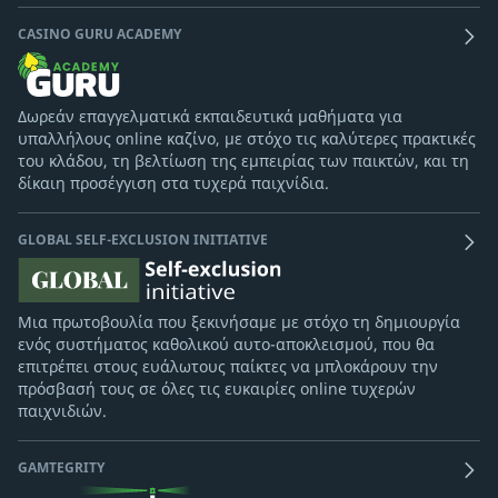
CASINO GURU ACADEMY
Δωρεάν επαγγελματικά εκπαιδευτικά μαθήματα για
υπαλλήλους online καζίνο, με στόχο τις καλύτερες πρακτικές
του κλάδου, τη βελτίωση της εμπειρίας των παικτών, και τη
δίκαιη προσέγγιση στα τυχερά παιχνίδια.
GLOBAL SELF-EXCLUSION INITIATIVE
Μια πρωτοβουλία που ξεκινήσαμε με στόχο τη δημιουργία
ενός συστήματος καθολικού αυτο-αποκλεισμού, που θα
επιτρέπει στους ευάλωτους παίκτες να μπλοκάρουν την
πρόσβασή τους σε όλες τις ευκαιρίες online τυχερών
παιχνιδιών.
GAMTEGRITY