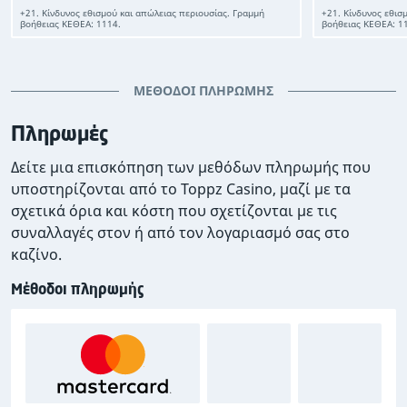
+21. Κίνδυνος εθισμού και απώλειας περιουσίας. Γραμμή
+21. Κίνδυνος εθισ
βοήθειας ΚΕΘΕΑ: 1114.
βοήθειας ΚΕΘΕΑ: 1
ΜΈΘΟΔΟΙ ΠΛΗΡΩΜΉΣ
Πληρωμές
Δείτε μια επισκόπηση των μεθόδων πληρωμής που
υποστηρίζονται από το Toppz Casino, μαζί με τα
σχετικά όρια και κόστη που σχετίζονται με τις
συναλλαγές στον ή από τον λογαριασμό σας στο
καζίνο.
Μέθοδοι πληρωμής