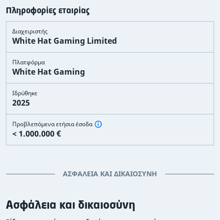
γνησιότητα των παιχνιδιών, την ποιότητα της
Πληροφορίες εταιρίας
εξυπηρέτησης πελατών, το πόσο δίκαιοι είναι οι όροι
Διαχειριστής
και οι προϋποθέσεις, τα όρια ανάληψης και κέρδους,
White Hat Gaming Limited
καθώς και άλλους παράγοντες. Το Toppz Casino
σχετίζεται και με άλλα online καζίνο
, τα οποία
Πλατφόρμα
παρατίθενται παρακάτω, και η αξιολόγησή του
White Hat Gaming
επηρεάζεται θετικά από αυτά. Διαβάστε την πλήρη
αξιολόγησή μας παρακάτω, για να μάθετε
Ιδρύθηκε
2025
περισσότερα σχετικά με αυτό το καζίνο.
Σύμφωνα με τις έρευνες και τους υπολογισμούς μας,
Προβλεπόμενα ετήσια έσοδα
< 1.000.000 €
το Toppz Casino είναι ένα
μικρότερο online καζίνο
όσον αφορά τα συνολικά έσοδα. Ωστόσο, ανήκει σε
μια μεγάλη ομάδα συσχετιζόμενων καζίνο με υψηλά
συνδυαστικά έσοδα. Τα έσοδα ενός καζίνο είναι ένας
ΑΣΦΆΛΕΙΑ ΚΑΙ ΔΙΚΑΙΟΣΎΝΗ
σημαντικός παράγοντας, καθώς τα μεγαλύτερα καζίνο
δεν έχουν συνήθως πρόβλημα να πληρώνουν τα
Ασφάλεια και δικαιοσύνη
μεγάλα κέρδη, ενώ τα μικρότερα καζίνο ενδεχομένως
να μην μπορούν να σας πληρώσουν αν καταφέρετε να