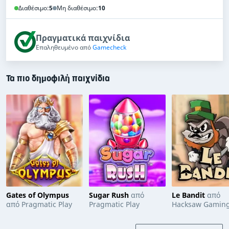
Διαθέσιμο:
5
Μη διαθέσιμο:
10
Πραγματικά παιχνίδια
Επαληθευμένο από
Gamecheck
Τα πιο δημοφιλή παιχνίδια
Gates of Olympus
Sugar Rush
από
Le Bandit
από
από Pragmatic Play
Pragmatic Play
Hacksaw Gamin