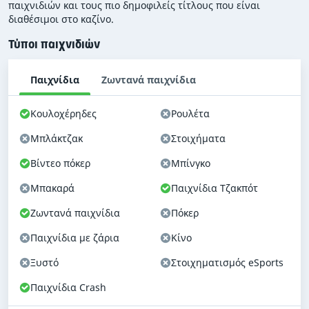
παιχνιδιών και τους πιο δημοφιλείς τίτλους που είναι
διαθέσιμοι στο καζίνο.
Τύποι παιχνιδιών
Παιχνίδια
Ζωντανά παιχνίδια
Κουλοχέρηδες
Ρουλέτα
Μπλάκτζακ
Στοιχήματα
Βίντεο πόκερ
Μπίνγκο
Μπακαρά
Παιχνίδια Τζακπότ
Ζωντανά παιχνίδια
Πόκερ
Παιχνίδια με ζάρια
Κίνο
Ξυστό
Στοιχηματισμός eSports
Παιχνίδια Crash