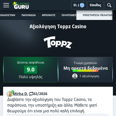
EL
|
Είσοδος
ΔΙΚΑΙΟΣΎΝΗ
ΠΑΙΧΝΊΔΙΑ
ΜΠΌΝΟΥΣ
ΠΛΗΡΩΜΈΣ
ΥΠΟΣΤΉΡΙΞΗ ΠΕΛΑΤΏΝ
Αξιολόγηση Toppz Casino
Δείκτης ασφάλειας
Γνώμη χρηστών
Μη αρκετά δεδομένα
9.0
1 αξιολόγηση
Πολύ υψηλός
Mirka D.
02/2026
Διαβάστε την αξιολόγηση του Toppz Casino, τα
παράπονα, την υποστήριξη και άλλα. Μάθετε γιατί
θεωρούμε ότι είναι μια πολύ καλή επιλογή.