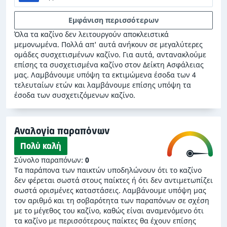
Εμφάνιση περισσότερων
Όλα τα καζίνο δεν λειτουργούν αποκλειστικά
μεμονωμένα. Πολλά απ' αυτά ανήκουν σε μεγαλύτερες
ομάδες συσχετισμένων καζίνο. Για αυτά, αντανακλούμε
επίσης τα συσχετισμένα καζίνο στον Δείκτη Ασφάλειας
μας. Λαμβάνουμε υπόψη τα εκτιμώμενα έσοδα των 4
τελευταίων ετών και λαμβάνουμε επίσης υπόψη τα
έσοδα των συσχετιζόμενων καζίνο.
Αναλογία παραπόνων
Πολύ καλή
Σύνολο παραπόνων:
0
Τα παράπονα των παικτών υποδηλώνουν ότι το καζίνο
δεν φέρεται σωστά στους παίκτες ή ότι δεν αντιμετωπίζει
σωστά ορισμένες καταστάσεις. Λαμβάνουμε υπόψη μας
τον αριθμό και τη σοβαρότητα των παραπόνων σε σχέση
με το μέγεθος του καζίνο, καθώς είναι αναμενόμενο ότι
τα καζίνο με περισσότερους παίκτες θα έχουν επίσης