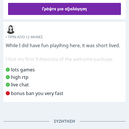
Γράψτε μια αξιολόγηση
• ΠΡΙΝ ΑΠΌ 12 ΜΉΝΕΣ
While I did have fun playihng here, it was short lived.
I lost my first 3 deposits of the welcome package.
Then I was offered another 100% reload. I didnt dip
lots games
into bonus funds, won and cashed out $350 (broke
high rtp
even)
live chat
bonus ban you very fast
The wrote me and bonus banned me. So they offer
the welcome package and if you take it, you get
bonus banned.
ΣΥΖΉΤΗΣΗ
I dont like casinos who dont appreciate their
customers and treat them like crap.