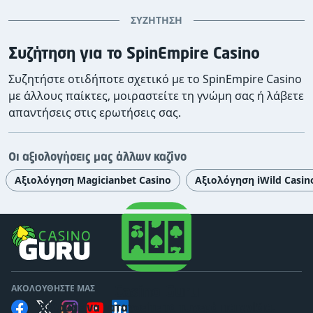
ΣΥΖΉΤΗΣΗ
Συζήτηση για το SpinEmpire Casino
Συζητήστε οτιδήποτε σχετικό με το SpinEmpire Casino
με άλλους παίκτες, μοιραστείτε τη γνώμη σας ή λάβετε
απαντήσεις στις ερωτήσεις σας.
Οι αξιολογήσεις μας άλλων καζίνο
Αξιολόγηση Magicianbet Casino
Αξιολόγηση iWild Casin
Casino Guru
ΑΚΟΛΟΥΘΉΣΤΕ ΜΑΣ
Θέλουμε να κατανοείτε τα τυχερά παιχνίδια.