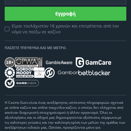
Εγγραφή
Είμαι τουλάχιστον 18 χρονών και επιτρέπεται από τον
νόμο να παίξω σε καζίνο
ΠΑΊΖΕΤΕ ΥΠΕΎΘΥΝΑ ΚΑΙ ΜΕ ΜΈΤΡΟ.
Η Casino Guru είναι ένας ανεξάρτητος ιστότοπος πληροφοριών σχετικά
με online καζίνο και online παιχνίδια καζίνο, ο οποίος δεν ελέγχεται από
κανέναν διαχειριστή στοιχηματισμού ή άλλον οργανισμό. Όλες οι
αξιολογήσεις και οι οδηγοί μας δημιουργούνται αξιόπιστα, σύμφωνα με
τις καλύτερες γνώσεις και την καλύτερη κρίση των μελών της ομάδας των
ανεξάρτητων ειδικών μας. Ωστόσο, προορίζονται μόνο για