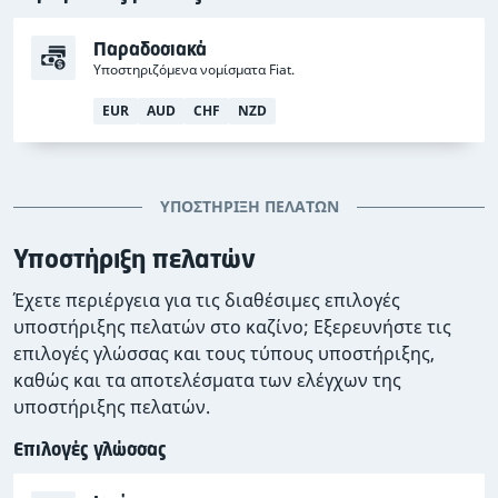
Παραδοσιακά
Υποστηριζόμενα νομίσματα Fiat.
EUR
AUD
CHF
NZD
ΥΠΟΣΤΉΡΙΞΗ ΠΕΛΑΤΏΝ
Υποστήριξη πελατών
Έχετε περιέργεια για τις διαθέσιμες επιλογές
υποστήριξης πελατών στο καζίνο; Εξερευνήστε τις
επιλογές γλώσσας και τους τύπους υποστήριξης,
καθώς και τα αποτελέσματα των ελέγχων της
υποστήριξης πελατών.
Επιλογές γλώσσας