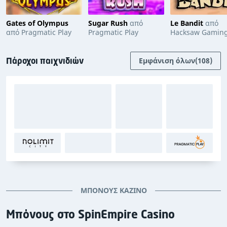
Gates of Olympus
Sugar Rush
από
Le Bandit
από
από Pragmatic Play
Pragmatic Play
Hacksaw Gamin
Πάροχοι παιχνιδιών
Εμφάνιση όλων
(108)
ΜΠΌΝΟΥΣ ΚΑΖΊΝΟ
Μπόνους στο SpinEmpire Casino