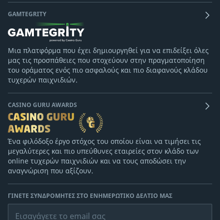
GAMTEGRITY
Μια πλατφόρμα που έχει δημιουργηθεί για να επιδείξει όλες
μας τις προσπάθειες που στοχεύουν στην πραγματοποίηση
του οράματος ενός πιο ασφαλούς και πιο διαφανούς κλάδου
τυχερών παιχνιδιών.
CASINO GURU AWARDS
Ένα φιλόδοξο έργο στόχος του οποίου είναι να τιμήσει τις
μεγαλύτερες και πιο υπεύθυνες εταιρείες στον κλάδο των
online τυχερών παιχνιδιών και να τους αποδώσει την
αναγνώριση που αξίζουν.
ΓΊΝΕΤΕ ΣΥΝΔΡΟΜΗΤΈΣ ΣΤΟ ΕΝΗΜΕΡΩΤΙΚΌ ΔΕΛΤΊΟ ΜΑΣ
Εισαγάγετε το email σας