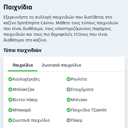
Παιχνίδια
Εξερευνήστε τη συλλογή παιχνιδιών που διατίθεται στο
καζίνο SpinEmpire Casino. Μάθετε τους τύπους παιχνιδιών
που είναι διαθέσιμα, τους υποστηριζόμενους παρόχους
παιχνιδιών και τους πιο δημοφιλείς τίτλους που είναι
διαθέσιμοι στο καζίνο.
Τύποι παιχνιδιών
Παιχνίδια
Ζωντανά παιχνίδια
Κουλοχέρηδες
Ρουλέτα
Μπλάκτζακ
Στοιχήματα
Βίντεο πόκερ
Μπίνγκο
Μπακαρά
Παιχνίδια Τζακπότ
Ζωντανά παιχνίδια
Πόκερ