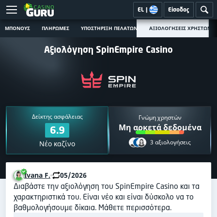
EL
|
Είσοδος
ΜΠΌΝΟΥΣ
ΠΛΗΡΩΜΈΣ
ΥΠΟΣΤΉΡΙΞΗ ΠΕΛΑΤΏΝ
ΑΞΙΟΛΟΓΉΣΕΙΣ ΧΡΗΣΤΏΝ
Αξιολόγηση SpinEmpire Casino
Δείκτης ασφάλειας
Γνώμη χρηστών
Μη αρκετά δεδομένα
6.9
3 αξιολογήσεις
Νέο καζίνο
Ivana F.
05/2026
Διαβάστε την αξιολόγηση του SpinEmpire Casino και τα
χαρακτηριστικά του. Είναι νέο και είναι δύσκολο να το
βαθμολογήσουμε δίκαια. Μάθετε περισσότερα.