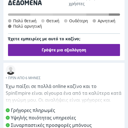
ΔΕΔΟΜΈΝΑ
χρήστες
Πολύ θετική
Θετική
Ουδέτερη
Αρνητική
Πολύ αρνητική
Έχετε εμπειρίες με αυτό το καζίνο;
Γράψτε μια αξιολόγηση
• ΠΡΙΝ ΑΠΌ 6 ΜΉΝΕΣ
Έχω παίξει σε πολλά online καζίνο και το
SpinEmpire είναι σίγουρα ένα από τα καλύτερα κατά
τη γνώμη μου. Οι αναλήψεις είναι γρήγορες και
χωρίς προβλήματα, ακριβώς όπως θα περιμένατε.
Γρήγορες πληρωμές
Οι μέθοδοι πληρωμής που προσφέρονται είναι
Υψηλής ποιότητας υπηρεσίες
βολικές και απλές. Η ομάδα υποστήριξης είναι
Συναρπαστικές προσφορές μπόνους
ικανή και ανταποκρίνεται άμεσα. Συνολικά, είναι