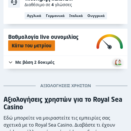
Διαθέσιμο σε
4
γλώσσες
Αγγλικά
Γερμανικά
Ιταλικά
Ουγγρικά
Βαθμολογία live συνομιλίας
Κάτω του μετρίου
Με βάση
2
δοκιμές
ΑΞΙΟΛΟΓΉΣΕΙΣ ΧΡΗΣΤΏΝ
Αξιολογήσεις χρηστών για το Royal Sea
Casino
Εδώ μπορείτε να μοιραστείτε τις εμπειρίες σας
σχετικά με το Royal Sea Casino. Διαβάστε τι έχουν