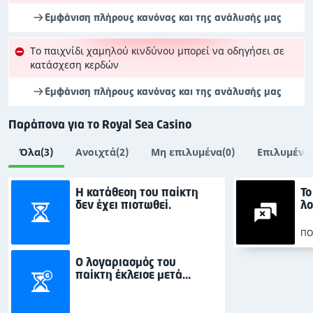
Εμφάνιση πλήρους κανόνας και της ανάλυσής μας
Το παιχνίδι χαμηλού κινδύνου μπορεί να οδηγήσει σε
κατάσχεση κερδών
Εμφάνιση πλήρους κανόνας και της ανάλυσής μας
Παράπονα για το Royal Sea Casino
Όλα
(3)
Ανοιχτά
(2)
Μη επιλυμένα
(0)
Επιλυμένα
Η κατάθεση του παίκτη
Το
δεν έχει πιστωθεί.
λο
πα
ΠΟ
Ο λογαριασμός του
παίκτη έκλεισε μετά
από αίτημα
αυτοαποκλεισμού.