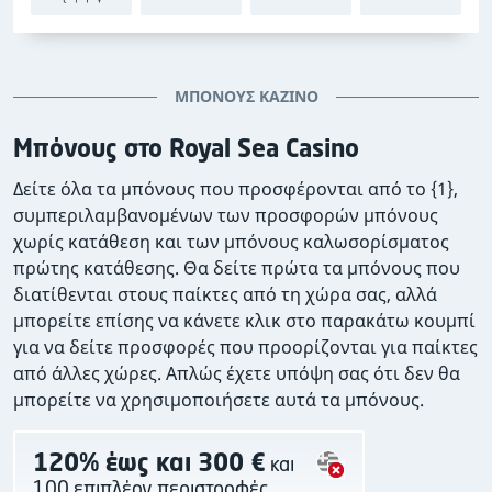
ΜΠΌΝΟΥΣ ΚΑΖΊΝΟ
Μπόνους στο Royal Sea Casino
Δείτε όλα τα μπόνους που προσφέρονται από το {1},
συμπεριλαμβανομένων των προσφορών μπόνους
χωρίς κατάθεση και των μπόνους καλωσορίσματος
πρώτης κατάθεσης. Θα δείτε πρώτα τα μπόνους που
διατίθενται στους παίκτες από τη χώρα σας, αλλά
μπορείτε επίσης να κάνετε κλικ στο παρακάτω κουμπί
για να δείτε προσφορές που προορίζονται για παίκτες
από άλλες χώρες. Απλώς έχετε υπόψη σας ότι δεν θα
μπορείτε να χρησιμοποιήσετε αυτά τα μπόνους.
120% έως και 300 €
και
100 επιπλέον περιστροφές