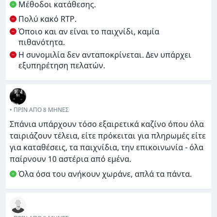
Μέθοδοι κατάθεσης.
Πολύ κακό RTP.
Όποιο και αν είναι το παιχνίδι, καμία
πιθανότητα.
Η συνομιλία δεν ανταποκρίνεται. Δεν υπάρχει
εξυπηρέτηση πελατών.
• ΠΡΙΝ ΑΠΌ 8 ΜΉΝΕΣ
Σπάνια υπάρχουν τόσο εξαιρετικά καζίνο όπου όλα
ταιριάζουν τέλεια, είτε πρόκειται για πληρωμές είτε
για καταθέσεις, τα παιχνίδια, την επικοινωνία - όλα
παίρνουν 10 αστέρια από εμένα.
Όλα όσα του ανήκουν χωράνε, απλά τα πάντα.