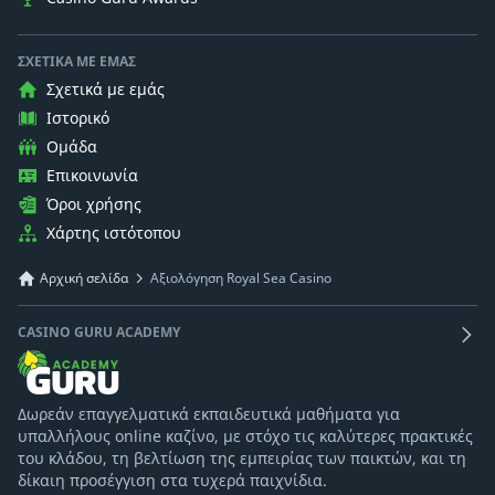
ΣΧΕΤΙΚΆ ΜΕ ΕΜΆΣ
Σχετικά με εμάς
Ιστορικό
Ομάδα
Επικοινωνία
Όροι χρήσης
Χάρτης ιστότοπου
Αρχική σελίδα
Αξιολόγηση Royal Sea Casino
CASINO GURU ACADEMY
Δωρεάν επαγγελματικά εκπαιδευτικά μαθήματα για
υπαλλήλους online καζίνο, με στόχο τις καλύτερες πρακτικές
του κλάδου, τη βελτίωση της εμπειρίας των παικτών, και τη
δίκαιη προσέγγιση στα τυχερά παιχνίδια.