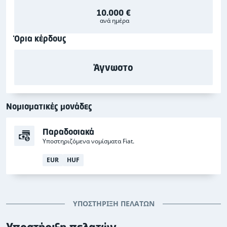
10.000 €
ανά ημέρα
Όρια κέρδους
Άγνωστο
Νομισματικές μονάδες
Παραδοσιακά
Υποστηριζόμενα νομίσματα Fiat.
EUR
HUF
ΥΠΟΣΤΉΡΙΞΗ ΠΕΛΑΤΏΝ