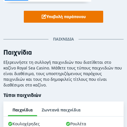
Υποβολή παράπονου
ΠΑΙΧΝΊΔΙΑ
Παιχνίδια
Εξερευνήστε τη συλλογή παιχνιδιών που διατίθεται στο
καζίνο Royal Sea Casino. Μάθετε τους τύπους παιχνιδιών που
είναι διαθέσιμα, τους υποστηριζόμενους παρόχους
παιχνιδιών και τους πιο δημοφιλείς τίτλους που είναι
διαθέσιμοι στο καζίνο.
Τύποι παιχνιδιών
Παιχνίδια
Ζωντανά παιχνίδια
Κουλοχέρηδες
Ρουλέτα