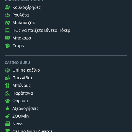
Κουλοχέρηδες
Ρουλέτα
Μπλακτζάκ
Πώς να παίξετε Βίντεο Πόκερ
Μπακαρά
Craps
CASINO GURU
Online καζίνο
Παιχνίδια
Μπόνους
Παράπονα
Φόρουμ
Αξιολογήσεις
ZOOMin
News
Casino Guru Awards