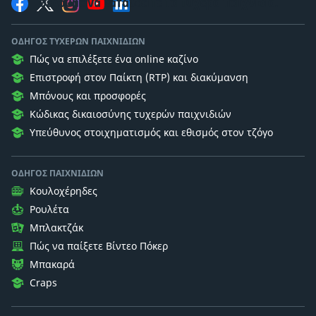
Θέλουμε να κατανοείτε τα τυχερά παιχνίδια.
ΟΔΗΓΌΣ ΤΥΧΕΡΏΝ ΠΑΙΧΝΙΔΙΏΝ
Πώς να επιλέξετε ένα online καζίνο
Επιστροφή στον Παίκτη (RTP) και διακύμανση
Μπόνους και προσφορές
Κώδικας δικαιοσύνης τυχερών παιχνιδιών
Υπεύθυνος στοιχηματισμός και εθισμός στον τζόγο
ΟΔΗΓΌΣ ΠΑΙΧΝΙΔΙΏΝ
Κουλοχέρηδες
Ρουλέτα
Μπλακτζάκ
Πώς να παίξετε Βίντεο Πόκερ
Μπακαρά
Craps