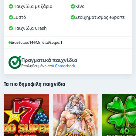
Παιχνίδια με ζάρια
Κίνο
Ξυστό
Στοιχηματισμός eSports
Παιχνίδια Crash
Διαθέσιμο:
14
Μη διαθέσιμο:
1
Πραγματικά παιχνίδια
Επαληθευμένο από
Gamecheck
Τα πιο δημοφιλή παιχνίδια