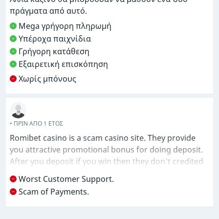
πράγματα από αυτό.
Mega γρήγορη πληρωμή
Υπέροχα παιχνίδια
Γρήγορη κατάθεση
Εξαιρετική επισκόπηση
Χωρίς μπόνους
• ΠΡΙΝ ΑΠΌ 1 ΈΤΟΣ
Romibet casino is a scam casino site. They provide
you attractive promotional bonus for doing deposit.
After you deposit if you win then they don't credited
your withdrawal money. They always cheat with you.
Worst Customer Support.
They told you it takes 1 minutes to 24 hours. After 24
Scam of Payments.
for hours they told you we complained our payment
team why you didn't get your money. It takes 7 days.