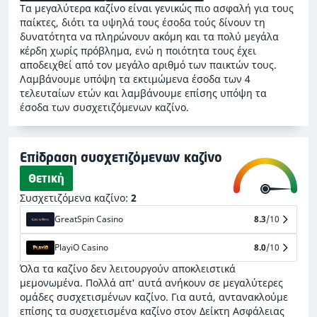
Προειδοποίηση:
Το RomiBet Casino έχει
Τα μεγαλύτερα καζίνο είναι γενικώς πιο ασφαλή για τους
παίκτες, διότι τα υψηλά τους έσοδα τούς δίνουν τη
συγκεκριμένες ενότητες στους Όρους και
δυνατότητα να πληρώνουν ακόμη και τα πολύ μεγάλα
Προϋποθέσεις για τα Μπόνους που θεωρούμε ότι
κέρδη χωρίς πρόβλημα, ενώ η ποιότητα τους έχει
είναι
άδικοι για τους παίκτες του καζίνο
. Οι
αποδειχθεί από τον μεγάλο αριθμό των παικτών τους.
συγκεκριμένοι όροι και προϋποθέσεις μπορεί να
Λαμβάνουμε υπόψη τα εκτιμώμενα έσοδα των 4
σας δημιουργήσουν κάποιο πρόβλημα, αν
τελευταίων ετών και λαμβάνουμε επίσης υπόψη τα
έσοδα των συσχετιζόμενων καζίνο.
αποφασίσετε να επωφεληθείτε από τα μπόνους ή
τις προσφορές του καζίνο. Για αυτόν τον λόγο,
σας συμβουλεύουμε να βρείτε ένα άλλο καζίνο με
Επίδραση συσχετιζόμενων καζίνο
δίκαιους κανόνες ή να δείξετε τουλάχιστον
ιδιαίτερη προσοχή στους όρους και
Θετική
προϋποθέσεις αυτού του καζίνο, αν αποφασίσετε
Συσχετιζόμενα καζίνο:
2
να παίξετε σε αυτό.
GreatSpin Casino
8.3
/10
PlayiO Casino
8.0
/10
Το RomiBet Casino έχει Δείκτη ασφάλειας πάνω από
τον μέσο όρο. Του δώσαμε αυτή τη βαθμολογία, διότι
Όλα τα καζίνο δεν λειτουργούν αποκλειστικά
μεμονωμένα. Πολλά απ' αυτά ανήκουν σε μεγαλύτερες
πιστεύουμε ότι έχει πολλά καλά χαρακτηριστικά, αλλά
ομάδες συσχετισμένων καζίνο. Για αυτά, αντανακλούμε
υπάρχει κάτι που μας εμποδίζει να του δώσουμε
επίσης τα συσχετισμένα καζίνο στον Δείκτη Ασφάλειας