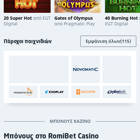
20 Super Hot
από EGT
Gates of Olympus
40 Burning Hot
Digital
από Pragmatic Play
EGT Digital
Πάροχοι παιχνιδιών
Εμφάνιση όλων
(115)
ΜΠΌΝΟΥΣ ΚΑΖΊΝΟ
Μπόνους στο RomiBet Casino