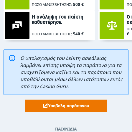
500 €
ΠΟΣΟ ΑΜΦΙΣΒΗΤΗΣΗΣ:
ΠΟ
Η ανάληψη του παίκτη
Ο 
καθυστέρησε.
ακ
ΠΟ
540 €
€
ΠΟΣΟ ΑΜΦΙΣΒΗΤΗΣΗΣ:
Ο υπολογισμός του Δείκτη ασφάλειας
λαμβάνει επίσης υπόψη τα παράπονα για τα
συσχετιζόμενα καζίνο και τα παράπονα που
υποβάλλονται μέσω άλλων ιστότοπων εκτός
από την Casino Guru.
Υποβολή παράπονου
ΠΑΙΧΝΊΔΙΑ