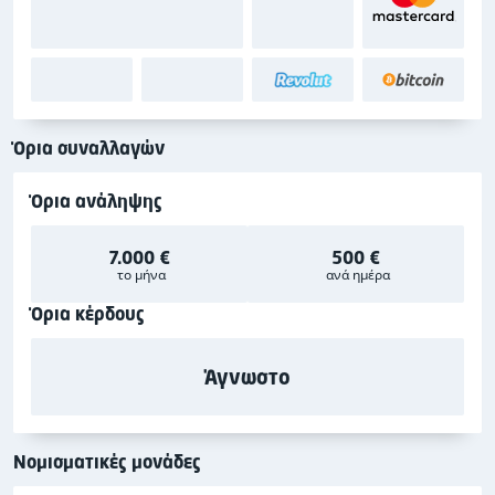
Όρια συναλλαγών
Όρια ανάληψης
7.000 €
500 €
το μήνα
ανά ημέρα
Όρια κέρδους
Άγνωστο
Νομισματικές μονάδες