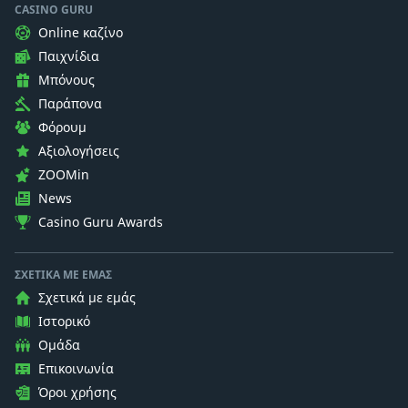
CASINO GURU
Online καζίνο
Παιχνίδια
Μπόνους
Παράπονα
Φόρουμ
Αξιολογήσεις
ZOOMin
News
Casino Guru Awards
ΣΧΕΤΙΚΆ ΜΕ ΕΜΆΣ
Σχετικά με εμάς
Ιστορικό
Ομάδα
Επικοινωνία
Όροι χρήσης