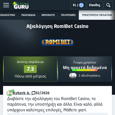
EL
|
Είσοδος
ΔΙΚΑΙΟΣΎΝΗ
ΠΑΙΧΝΊΔΙΑ
ΜΠΌΝΟΥΣ
ΠΛΗΡΩΜΈΣ
ΥΠΟΣΤΉΡΙΞΗ ΠΕΛΑΤΏΝ
Αξιολόγηση RomiBet Casino
Δείκτης ασφάλειας
Γνώμη χρηστών
Μη αρκετά δεδομένα
7.3
2 αξιολογήσεις
Πάνω από μέτριος
Ayberk A.
02/2026
Διαβάστε την αξιολόγηση του RomiBet Casino, τα
παράπονα, την υποστήριξη και άλλα. Είναι καλό, αλλά
υπάρχουν καλύτερες επιλογές. Μάθετε γιατί.