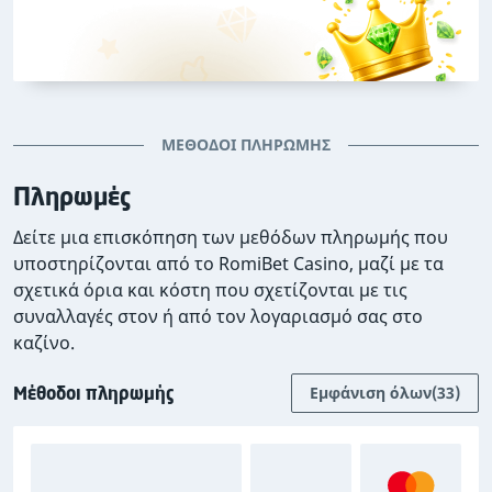
ΜΈΘΟΔΟΙ ΠΛΗΡΩΜΉΣ
Πληρωμές
Δείτε μια επισκόπηση των μεθόδων πληρωμής που
υποστηρίζονται από το RomiBet Casino, μαζί με τα
σχετικά όρια και κόστη που σχετίζονται με τις
συναλλαγές στον ή από τον λογαριασμό σας στο
καζίνο.
Μέθοδοι πληρωμής
Εμφάνιση όλων
(33)