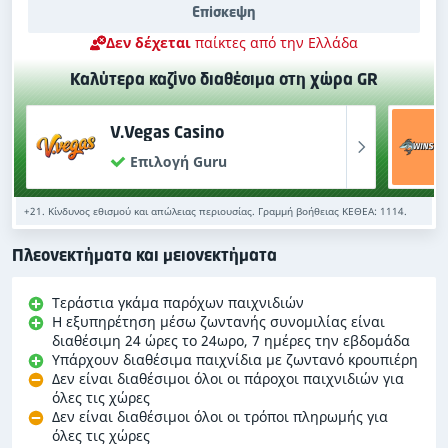
Επίσκεψη
Δεν δέχεται
παίκτες από την Ελλάδα
Καλύτερα καζίνο διαθέσιμα στη χώρα GR
V.Vegas Casino
Επιλογή Guru
+21. Κίνδυνος εθισμού και απώλειας περιουσίας. Γραμμή βοήθειας ΚΕΘΕΑ: 1114.
Πλεονεκτήματα και μειονεκτήματα
Τεράστια γκάμα παρόχων παιχνιδιών
Η εξυπηρέτηση μέσω ζωντανής συνομιλίας είναι
διαθέσιμη 24 ώρες το 24ωρο, 7 ημέρες την εβδομάδα
Υπάρχουν διαθέσιμα παιχνίδια με ζωντανό κρουπιέρη
Δεν είναι διαθέσιμοι όλοι οι πάροχοι παιχνιδιών για
όλες τις χώρες
Δεν είναι διαθέσιμοι όλοι οι τρόποι πληρωμής για
όλες τις χώρες