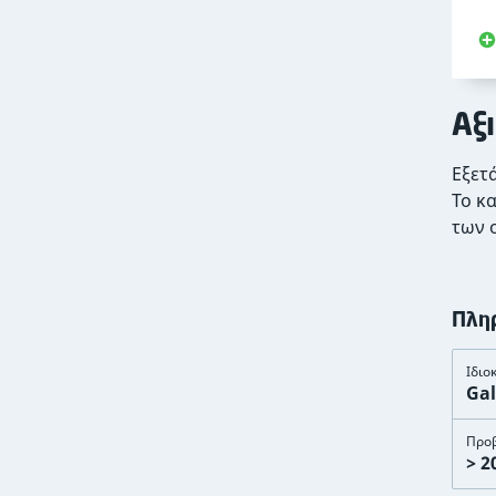
Αξ
Εξετ
Το κ
των 
παρά
ποιό
και 
Πληρ
περι
Ιδιο
Σύμφ
Gal
onli
σημα
Προβ
> 2
μεγά
κερδ