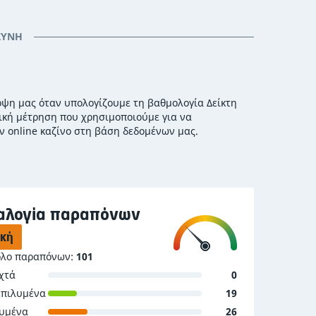
άση δεδομένων μας. Εξαιτίας αυτών των
ΣΎΝΗ
ντους
συνολικά. Μπορείτε να βρείτε
ους αρνητικούς πόντους στο τμήμα
όψη μας όταν υπολογίζουμε τη βαθμολογία Δείκτη
σική μέτρηση που χρησιμοποιούμε για να
ν online καζίνο στη βάση δεδομένων μας.
ο κέρδους 1.000.000 $ ανά περιστροφή
θα πάρετε τα χρήματα πάνω απ’ αυτό το
εξαιρετικά άδικο για τους παίκτες και
ια όλα τα καζίνο που εφαρμόζουν αυτού
ς επιβάλλεται από εξωτερικούς
αλογία παραπόνων
ς.
κή
ολο παραπόνων:
101
χτά
0
Δείκτη ασφαλείας κάτω από τον μέσο όρο.
επιλυμένα
19
έχει ορισμένα αρνητικά χαρακτηριστικά
υμένα
26
ο online καζίνο για παιχνίδι.