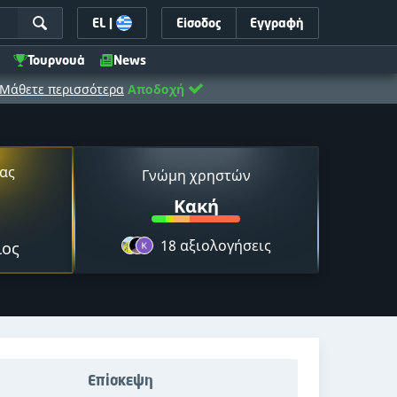
EL
|
Είσοδος
Εγγραφή
Τουρνουά
News
Μάθετε περισσότερα
Αποδοχή
ας
Γνώμη χρηστών
Κακή
18 αξιολογήσεις
ιος
Επίσκεψη