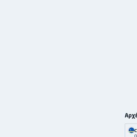
Αρχέ
C
O