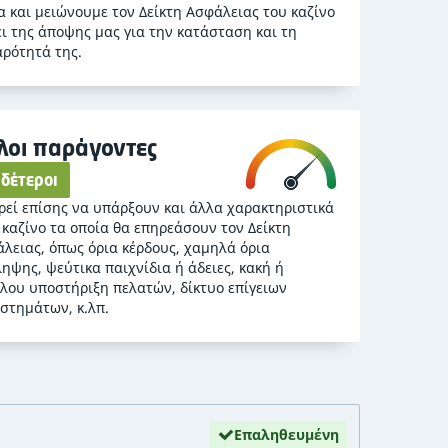
α και μειώνουμε τον Δείκτη Ασφάλειας του καζίνο
ι της άποψης μας για την κατάσταση και τη
ρότητά της.
λοι παράγοντες
δέτεροι
εί επίσης να υπάρξουν και άλλα χαρακτηριστικά
 καζίνο τα οποία θα επηρεάσουν τον Δείκτη
λειας, όπως όρια κέρδους, χαμηλά όρια
ηψης, ψεύτικα παιχνίδια ή άδειες, κακή ή
λου υποστήριξη πελατών, δίκτυο επίγειων
στημάτων, κ.λπ.
Επαληθευμένη