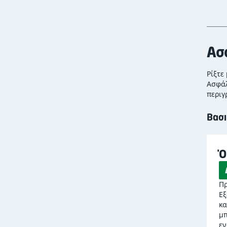
Αυτή
παρα
περι
Ασ
«Επε
Ρίξτε
Ασφάλ
περιγ
Βασι
Ό
Π
Εξ
Όπως
κα
Αυτό
μπ
εν
εξαι