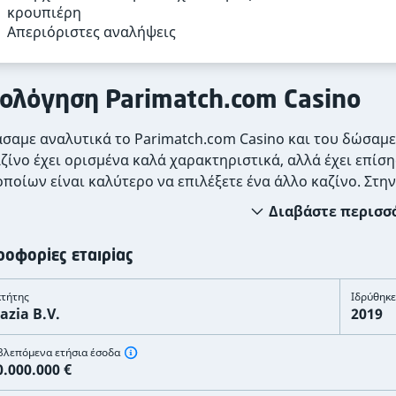
κρουπιέρη
Απεριόριστες αναλήψεις
ιολόγηση Parimatch.com Casino
άσαμε αναλυτικά το Parimatch.com Casino και του δώσαμ
αζίνο έχει ορισμένα καλά χαρακτηριστικά, αλλά έχει επίσ
οποίων είναι καλύτερο να επιλέξετε ένα άλλο καζίνο. Στη
πονα των παικτών του καζίνο, τα εκτιμώμενα έσοδα, την ά
Διαβάστε περισσ
τητα της εξυπηρέτησης πελατών, το πόσο δίκαιοι είναι οι
κέρδους, καθώς και άλλους παράγοντες. Διαβάστε την πλή
οφορίες εταιρίας
σσότερα σχετικά με αυτό το καζίνο.
κτήτης
Ιδρύθηκε
ωνα με τις έρευνες και τους υπολογισμούς μας, το Parima
azia B.V.
2019
ne καζίνο
με πολύ μεγάλα έσοδα και πολύ μεγάλο αριθμό π
ντικός παράγοντας, καθώς τα μεγαλύτερα καζίνο δεν έχ
λεπόμενα ετήσια έσοδα
0.000.000 €
λα κέρδη, ενώ τα μικρότερα καζίνο ενδεχομένως να μην 
ίσετε ένα μεγάλο ποσό.