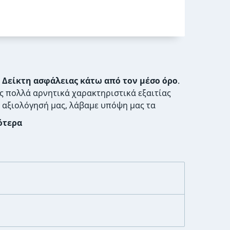
ε
Δείκτη ασφάλειας κάτω από τον μέσο όρο
.
ης πολλά αρνητικά χαρακτηριστικά εξαιτίας
ν αξιολόγησή μας, λάβαμε υπόψη μας τα
δεια, τη γνησιότητα των παιχνιδιών, την
ότερα
 όροι και οι προϋποθέσεις, τα όρια ανάληψης
ρη αξιολόγησή μας παρακάτω, για να μάθετε
tch.com Casino είναι ένα
από τα μεγαλύτερα
αικτών. Τα έσοδα ενός καζίνο είναι ένας
ουν συνήθως πρόβλημα να πληρώνουν τα
μπορούν να σας πληρώσουν αν καταφέρετε να