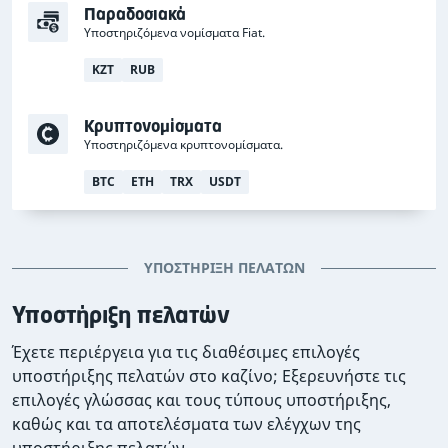
Παραδοσιακά
Υποστηριζόμενα νομίσματα Fiat.
KZT
RUB
Κρυπτονομίσματα
Υποστηριζόμενα κρυπτονομίσματα.
BTC
ETH
TRX
USDT
ΥΠΟΣΤΉΡΙΞΗ ΠΕΛΑΤΏΝ
Υποστήριξη πελατών
Έχετε περιέργεια για τις διαθέσιμες επιλογές
υποστήριξης πελατών στο καζίνο; Εξερευνήστε τις
επιλογές γλώσσας και τους τύπους υποστήριξης,
καθώς και τα αποτελέσματα των ελέγχων της