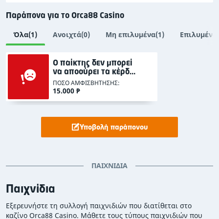
Παράπονα για το Orca88 Casino
Όλα
(1)
Ανοιχτά
(0)
Μη επιλυμένα
(1)
Επιλυμένα
Ο παίκτης δεν μπορεί
να αποσύρει τα κέρδη
του.
ΠΟΣΟ ΑΜΦΙΣΒΗΤΗΣΗΣ:
15.000 ₱
Υποβολή παράπονου
ΠΑΙΧΝΊΔΙΑ
Παιχνίδια
Εξερευνήστε τη συλλογή παιχνιδιών που διατίθεται στο
καζίνο Orca88 Casino. Μάθετε τους τύπους παιχνιδιών που