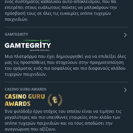
ενός συστήματος καθολικού αυτο-αποκλεισμού, που θα
επιτρέπει στους ευάλωτους παίκτες να μπλοκάρουν την
πρόσβασή τους σε όλες τις ευκαιρίες online τυχερών
παιχνιδιών.
GAMTEGRITY
Μια πλατφόρμα που έχει δημιουργηθεί για να επιδείξει όλες
μας τις προσπάθειες που στοχεύουν στην πραγματοποίηση
του οράματος ενός πιο ασφαλούς και πιο διαφανούς κλάδου
τυχερών παιχνιδιών.
CASINO GURU AWARDS
Ένα φιλόδοξο έργο στόχος του οποίου είναι να τιμήσει τις
μεγαλύτερες και πιο υπεύθυνες εταιρείες στον κλάδο των
online τυχερών παιχνιδιών και να τους αποδώσει την
αναγνώριση που αξίζουν.