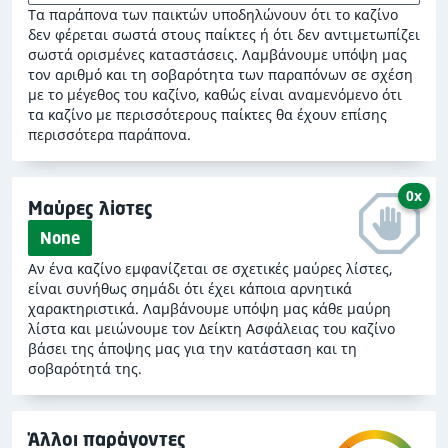
περιμένετε μια γενικότερα καλή εμπειρία παιχνιδιού
Τα παράπονα των παικτών υποδηλώνουν ότι το καζίνο
σε αυτό το καζίνο.
δεν φέρεται σωστά στους παίκτες ή ότι δεν αντιμετωπίζει
σωστά ορισμένες καταστάσεις. Λαμβάνουμε υπόψη μας
τον αριθμό και τη σοβαρότητα των παραπόνων σε σχέση
με το μέγεθος του καζίνο, καθώς είναι αναμενόμενο ότι
τα καζίνο με περισσότερους παίκτες θα έχουν επίσης
περισσότερα παράπονα.
0x
Μαύρες λίστες
None
Αν ένα καζίνο εμφανίζεται σε σχετικές μαύρες λίστες,
είναι συνήθως σημάδι ότι έχει κάποια αρνητικά
χαρακτηριστικά. Λαμβάνουμε υπόψη μας κάθε μαύρη
λίστα και μειώνουμε τον Δείκτη Ασφάλειας του καζίνο
βάσει της άποψης μας για την κατάσταση και τη
σοβαρότητά της.
Άλλοι παράγοντες