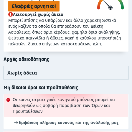
Ελαφρώς αρνητικοί
Λειτουργεί χωρίς άδεια
Μπορεί επίσης να υπάρξουν και άλλα χαρακτηριστικά
ενός καζίνο τα οποία θα επηρεάσουν τον Δείκτη
Ασφάλειας, όπως όρια κέρδους, χαμηλά όρια ανάληψης,
ψεύτικα παιχνίδια ή άδειες, κακή ή καθόλου υποστήριξη
πελατών, δίκτυο επίγειων καταστημάτων, κ.λπ.
Αρχές αδειοδότησης
Χωρίς άδεια
Μη δίκαιοι όροι και προϋποθέσεις
Οι κοινές στρατηγικές κυνηγιού μπόνους μπορεί να
θεωρηθούν ως σοβαρή παραβίαση των Όρων και
Προϋποθέσεων
Εμφάνιση πλήρους κανόνας και της ανάλυσής μας