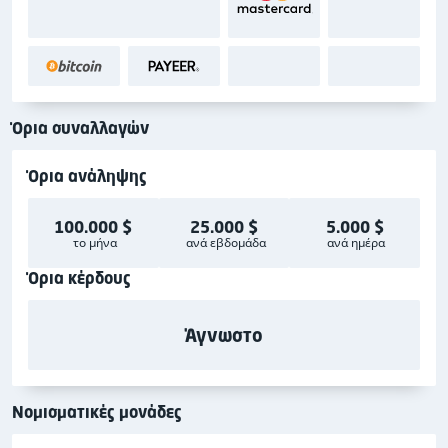
Όρια συναλλαγών
Όρια ανάληψης
100.000 $
25.000 $
5.000 $
το μήνα
ανά εβδομάδα
ανά ημέρα
Όρια κέρδους
Άγνωστο
Νομισματικές μονάδες