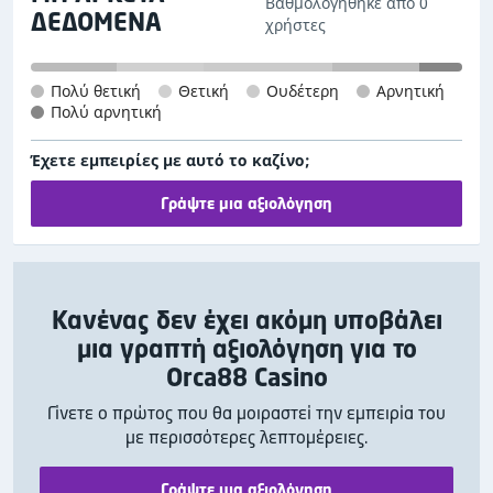
Βαθμολογήθηκε από 0
ΔΕΔΟΜΈΝΑ
χρήστες
Πολύ θετική
Θετική
Ουδέτερη
Αρνητική
Πολύ αρνητική
Έχετε εμπειρίες με αυτό το καζίνο;
Γράψτε μια αξιολόγηση
Κανένας δεν έχει ακόμη υποβάλει
μια γραπτή αξιολόγηση για το
Orca88 Casino
Γίνετε ο πρώτος που θα μοιραστεί την εμπειρία του
με περισσότερες λεπτομέρειες.
Γράψτε μια αξιολόγηση