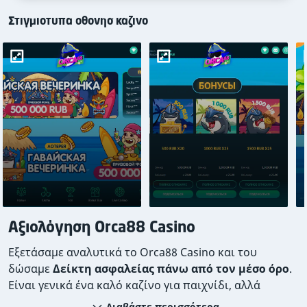
Στιγμιοτυπα οθονησ καζινο
Αξιολόγηση Orca88 Casino
Εξετάσαμε αναλυτικά το Orca88 Casino και του
δώσαμε
Δείκτη ασφαλείας πάνω από τον μέσο όρο
.
Είναι γενικά ένα καλό καζίνο για παιχνίδι, αλλά
υπάρχουν ορισμένα στοιχεία που θα ήταν καλό να
Διαβάστε περισσότερα