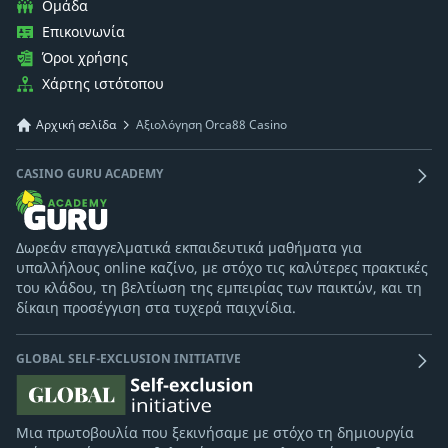
Ομάδα
Επικοινωνία
Όροι χρήσης
Χάρτης ιστότοπου
Αρχική σελίδα
Αξιολόγηση Orca88 Casino
CASINO GURU ACADEMY
Δωρεάν επαγγελματικά εκπαιδευτικά μαθήματα για
υπαλλήλους online καζίνο, με στόχο τις καλύτερες πρακτικές
του κλάδου, τη βελτίωση της εμπειρίας των παικτών, και τη
δίκαιη προσέγγιση στα τυχερά παιχνίδια.
GLOBAL SELF-EXCLUSION INITIATIVE
Μια πρωτοβουλία που ξεκινήσαμε με στόχο τη δημιουργία