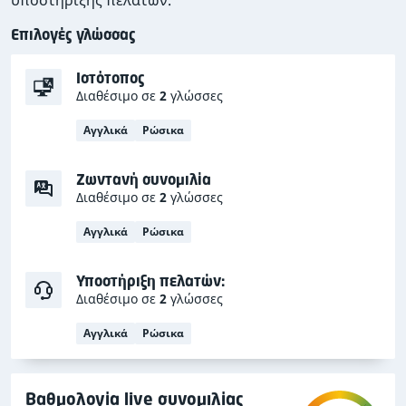
υποστήριξης πελατών.
Επιλογές γλώσσας
Ιστότοπος
Διαθέσιμο σε
2
γλώσσες
Αγγλικά
Ρώσικα
Ζωντανή συνομιλία
Διαθέσιμο σε
2
γλώσσες
Αγγλικά
Ρώσικα
Υποστήριξη πελατών:
Διαθέσιμο σε
2
γλώσσες
Αγγλικά
Ρώσικα
Βαθμολογία live συνομιλίας