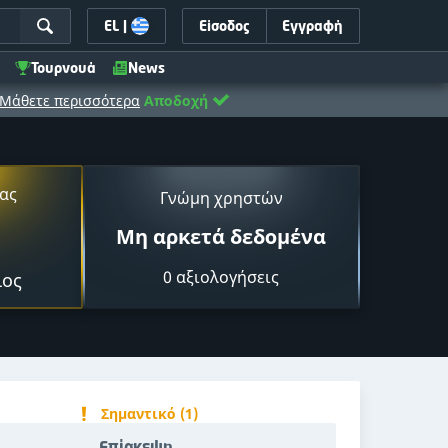
EL
|
Είσοδος
Εγγραφή
Τουρνουά
News
Μάθετε περισσότερα
Αποδοχή
ας
Γνώμη χρηστών
Μη αρκετά δεδομένα
0 αξιολογήσεις
ιος
Σημαντικό (1)
Επίσκεψη