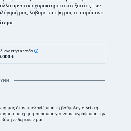
πολλά αρνητικά χαρακτηριστικά εξαιτίας των
ξιολόγησή μας, λάβαμε υπόψη μας τα παράπονα
γνησιότητα των παιχνιδιών, την ποιότητα της
ότερα
προϋποθέσεις, τα όρια ανάληψης και κέρδους,
ή μας παρακάτω, για να μάθετε περισσότερα
όμενα ετήσια έσοδα
O Casino είναι ένα
μικρότερο online καζίνο
0.000 €
νας σημαντικός παράγοντας, καθώς τα
 τα μεγάλα κέρδη, ενώ τα μικρότερα καζίνο
 να κερδίσετε ένα μεγάλο ποσό.
ΣΎΝΗ
 αυτού του παραπόνου, δώσαμε σε αυτό το
όψη μας όταν υπολογίζουμε τη βαθμολογία Δείκτη
σσότερες πληροφορίες σχετικά με το παράπονο
έτρηση που χρησιμοποιούμε για να περιγράψουμε την
η ασφάλειας» αυτής της αξιολόγησης.
τη βάση δεδομένων μας.