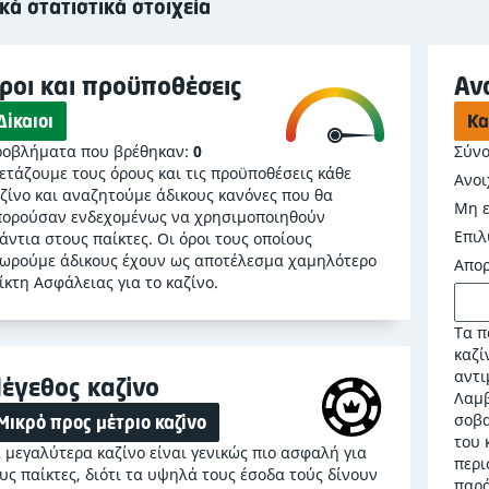
 προαναφέραμε, έχουμε δώσει στο MXLOBO Casino Δείκτη
κά στατιστικά στοιχεία
ίνει ότι αν και δεν είναι ένα εντελώς κακό καζίνο, έχει 
ων σάς συμβουλεύουμε να βρείτε ένα καλύτερο online καζί
ροι και προϋποθέσεις
Αν
Δίκαιοι
Κα
ροβλήματα που βρέθηκαν:
0
Σύν
ετάζουμε τους όρους και τις προϋποθέσεις κάθε
Ανοι
ζίνο και αναζητούμε άδικους κανόνες που θα
Μη 
ορούσαν ενδεχομένως να χρησιμοποιηθούν
Επιλ
άντια στους παίκτες. Οι όροι τους οποίους
ωρούμε άδικους έχουν ως αποτέλεσμα χαμηλότερο
Απο
ίκτη Ασφάλειας για το καζίνο.
Τα π
καζί
αντι
έγεθος καζίνο
Λαμβ
σοβα
Μικρό προς μέτριο καζίνο
του 
 μεγαλύτερα καζίνο είναι γενικώς πιο ασφαλή για
περι
υς παίκτες, διότι τα υψηλά τους έσοδα τούς δίνουν
παρ