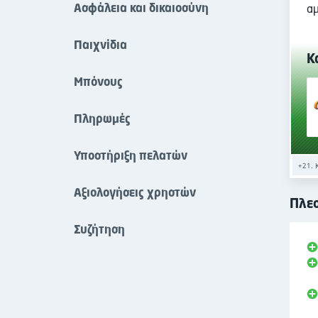
Ασφάλεια και δικαιοσύνη
αμ
Παιχνίδια
Κ
Μπόνους
Πληρωμές
Υποστήριξη πελατών
+21. 
Αξιολογήσεις χρηστών
Πλεο
Συζήτηση