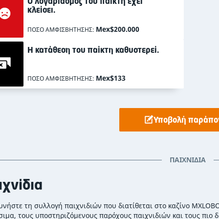
Ο λογαριασμός του παίκτη έχει
κλείσει.
Mex$200.000
ΠΟΣΟ ΑΜΦΙΣΒΗΤΗΣΗΣ:
Η κατάθεση του παίκτη καθυστερεί.
Mex$133
ΠΟΣΟ ΑΜΦΙΣΒΗΤΗΣΗΣ:
Υποβολή παράπο
ΠΑΙΧΝΊΔΙΑ
ιχνίδια
υνήστε τη συλλογή παιχνιδιών που διατίθεται στο καζίνο MXLOBO
σιμα, τους υποστηριζόμενους παρόχους παιχνιδιών και τους πιο δη