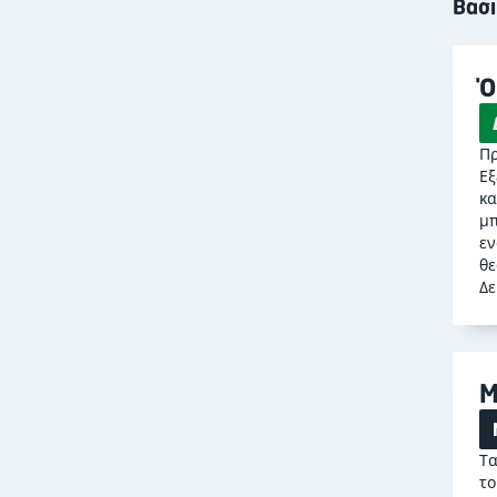
Όπως
Βασι
σημα
οποί
Ό
Π
Εξ
κα
μπ
εν
θε
Δε
Μ
Τα
το